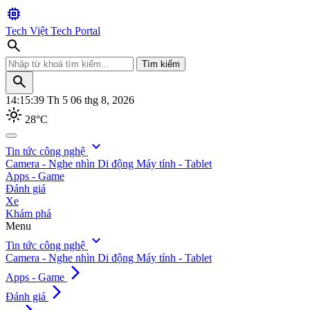
memory
Tech Việt
Tech Portal
search
Tìm kiếm
search
14:15:41
Th 5 06 thg 8, 2026
light_mode
28°C
search
expand_more
Tin tức công nghệ
Camera - Nghe nhìn
Di động
Máy tính - Tablet
Tìm kiếm
Apps - Game
Đánh giá
Xe
Khám phá
Menu
expand_more
Tin tức công nghệ
Camera - Nghe nhìn
Di động
Máy tính - Tablet
arrow_forward_ios
Apps - Game
arrow_forward_ios
Đánh giá