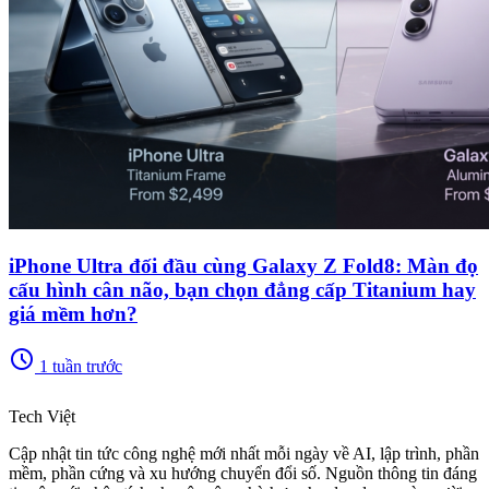
iPhone Ultra đối đầu cùng Galaxy Z Fold8: Màn đọ
cấu hình cân não, bạn chọn đẳng cấp Titanium hay
giá mềm hơn?
schedule
1 tuần trước
memory
Tech Việt
Cập nhật tin tức công nghệ mới nhất mỗi ngày về AI, lập trình, phần
mềm, phần cứng và xu hướng chuyển đổi số. Nguồn thông tin đáng