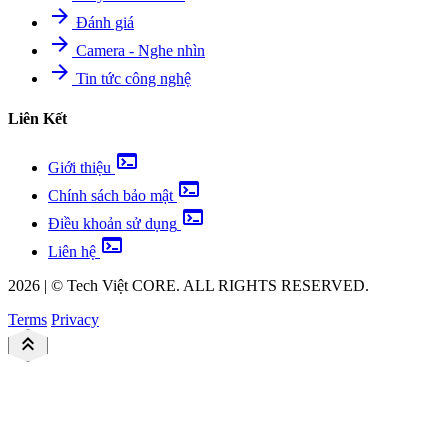
arrow_forward
Đánh giá
arrow_forward
Camera - Nghe nhìn
arrow_forward
Tin tức công nghệ
Liên Kết
terminal
Giới thiệu
terminal
Chính sách bảo mật
terminal
Điều khoản sử dụng
terminal
Liên hệ
2026
|
©
Tech Việt
CORE. ALL RIGHTS RESERVED.
Terms
Privacy
keyboard_double_arrow_up