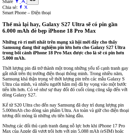
Share
Chia sẻ:
Smart Phone – Điện thoại
Thế mà lại hay, Galaxy S27 Ultra sẽ có pin gần
6.000 mAh đè bẹp iPhone 18 Pro Max
Những rò rỉ mới nhất trên mạng xã hội mới đây cho thấy
Samsung đang thử nghiệm pin lớn hơn cho Galaxy S27 Ultra
trong bối cảnh iPhone 18 Pro Max được cho là sẽ có pin hơn
5.000 mAh.
Thời lượng pin đã trở thành một trong những yếu tố cạnh tranh gay
gắt nhất trên thị trường điện thoại thông minh. Trong nhiều năm,
Samsung khá thận trọng về thời lượng pin trên các mẫu Galaxy S
Ultra của mình, và nhiều người hâm mộ đã hy vọng vào một bước
tiến lớn hơn. Có vẻ như sự thay đổi đó cuối cùng cũng sắp đến với
dòng Galaxy S27.
Kể từ S20 Ultra cho đến nay Samsung đã duy trì dung lượng pin
5.000mAh cho dòng sản phẩm Ultra. An toàn và giữ cho điện thoại
tương đối mỏng là những ưu tiên hàng đầu.
Nhưng các đối thủ cạnh tranh đang nỗ lực hơn khi iPhone 17 Pro
Max của Apple đã vượt trội hơn với pin 5,088 mAh (eSIM) hoặc