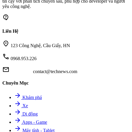
tin cậy với phân tích chuyên sâu, phù hợp cho developer và người
yêu công nghệ.
contact_support
Liên Hệ
location_on
123 Công Nghệ, Cầu Giấy, HN
call
0968.953.226
mail
contact@technews.com
Chuyên Mục
arrow_forward
Khám phá
arrow_forward
Xe
arrow_forward
Di động
arrow_forward
Apps - Game
arrow_forward
Máy tính - Tablet