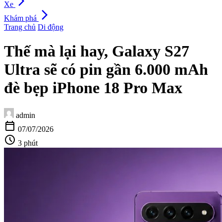
arrow_forward_ios
Xe
arrow_forward_ios
Khám phá
Trang chủ
Di động
Thế mà lại hay, Galaxy S27
Ultra sẽ có pin gần 6.000 mAh
đè bẹp iPhone 18 Pro Max
admin
calendar_today
07/07/2026
schedule
3 phút