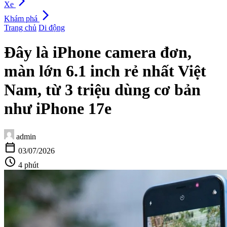
arrow_forward_ios
Xe
arrow_forward_ios
Khám phá
Trang chủ
Di động
Đây là iPhone camera đơn,
màn lớn 6.1 inch rẻ nhất Việt
Nam, từ 3 triệu dùng cơ bản
như iPhone 17e
admin
calendar_today
03/07/2026
schedule
4 phút