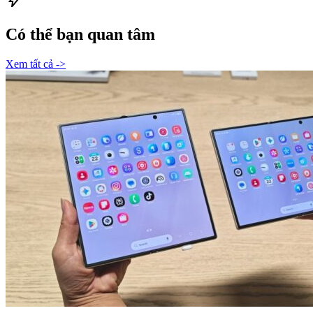
bolt
Có thể bạn quan tâm
Xem tất cả ->