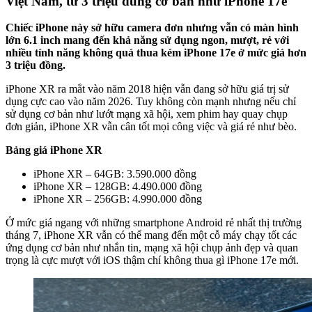
Việt Nam, từ 3 triệu dùng cơ bản như iPhone 17e
Chiếc iPhone này sở hữu camera đơn nhưng vẫn có màn hình
lớn 6.1 inch mang đến khả năng sử dụng ngon, mượt, rẻ với
nhiều tính năng không quá thua kém iPhone 17e ở mức giá hơn
3 triệu đồng.
iPhone XR ra mắt vào năm 2018 hiện vẫn đang sở hữu giá trị sử
dụng cực cao vào năm 2026. Tuy không còn mạnh nhưng nếu chỉ
sử dụng cơ bản như lướt mạng xã hội, xem phim hay quay chụp
đơn giản, iPhone XR vẫn cân tốt mọi công việc và giá rẻ như bèo.
Bảng giá iPhone XR
iPhone XR – 64GB: 3.590.000 đồng
iPhone XR – 128GB: 4.490.000 đồng
iPhone XR – 256GB: 4.990.000 đồng
Ở mức giá ngang với những smartphone Android rẻ nhất thị trường
tháng 7, iPhone XR vẫn có thể mang đến một cỗ máy chạy tốt các
ứng dụng cơ bản như nhắn tin, mạng xã hội chụp ảnh đẹp và quan
trọng là cực mượt với iOS thậm chí không thua gì iPhone 17e mới.