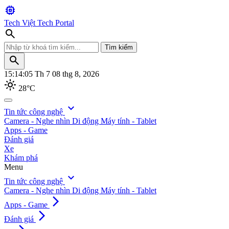
memory
Tech Việt
Tech Portal
search
Tìm kiếm
search
15:14:06
Th 7 08 thg 8, 2026
light_mode
28°C
search
expand_more
Tin tức công nghệ
Camera - Nghe nhìn
Di động
Máy tính - Tablet
Tìm kiếm
Apps - Game
Đánh giá
Xe
Khám phá
Menu
expand_more
Tin tức công nghệ
Camera - Nghe nhìn
Di động
Máy tính - Tablet
arrow_forward_ios
Apps - Game
arrow_forward_ios
Đánh giá