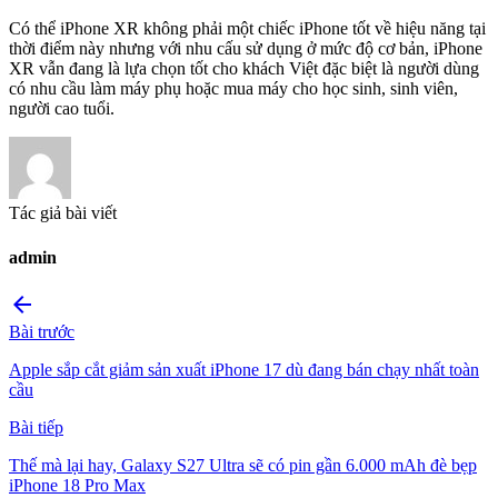
Có thể iPhone XR không phải một chiếc iPhone tốt về hiệu năng tại
thời điểm này nhưng với nhu cấu sử dụng ở mức độ cơ bản, iPhone
XR vẫn đang là lựa chọn tốt cho khách Việt đặc biệt là người dùng
có nhu cầu làm máy phụ hoặc mua máy cho học sinh, sinh viên,
người cao tuổi.
Tác giả bài viết
admin
arrow_back
Bài trước
Apple sắp cắt giảm sản xuất iPhone 17 dù đang bán chạy nhất toàn
cầu
Bài tiếp
Thế mà lại hay, Galaxy S27 Ultra sẽ có pin gần 6.000 mAh đè bẹp
iPhone 18 Pro Max