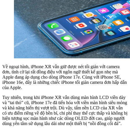
Về ngoại hình, iPhone XR vẫn giữ được nét tối giản với camera
đơn, tình cờ lại rất đồng điệu với ngôn ngữ thiết kế gọn nhẹ mà
Apple đang áp dụng cho dòng iPhone 17e. Cùng với iPhone SE,
iPhone 16e, đây là những chiếc iPhone tối giản camera đơn hấp dẫn
của Apple.
Tuy nhiên, trong khi iPhone XR vẫn dùng màn hình LCD viền dày
và “tai thỏ” cũ, iPhone 17e đã tiến hóa với viền màn hình siêu mỏng
và khả năng hiển thị vượt trội. Dù vậy, tấm nền LCD của XR vẫn
có ưu điểm riêng về độ bền bỉ, chi phí thay thế cực thấp và không bị
hiện tượng sọc màn hình như các dòng OLED đời cao, giúp người
dùng yên tâm sử dụng lâu dài như một thiết bị “nồi đồng cối đá”.