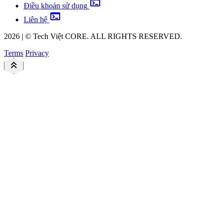
terminal
Điều khoản sử dụng
terminal
Liên hệ
2026
|
©
Tech Việt
CORE. ALL RIGHTS RESERVED.
Terms
Privacy
keyboard_double_arrow_up