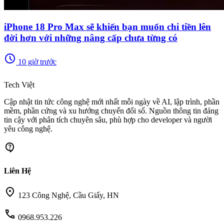
iPhone 18 Pro Max sẽ khiến bạn muốn chi tiền lên
đời hơn với những nâng cấp chưa từng có
schedule
10 giờ trước
memory
Tech Việt
Cập nhật tin tức công nghệ mới nhất mỗi ngày về AI, lập trình, phần
mềm, phần cứng và xu hướng chuyển đổi số. Nguồn thông tin đáng
tin cậy với phân tích chuyên sâu, phù hợp cho developer và người
yêu công nghệ.
contact_support
Liên Hệ
location_on
123 Công Nghệ, Cầu Giấy, HN
call
0968.953.226