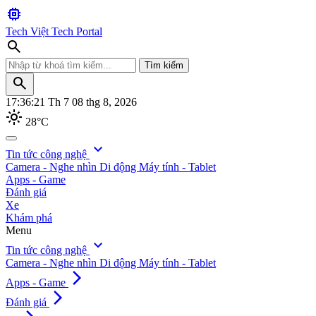
memory
Tech Việt
Tech Portal
search
Tìm kiếm
search
17:36:24
Th 7 08 thg 8, 2026
light_mode
28°C
search
expand_more
Tin tức công nghệ
Camera - Nghe nhìn
Di động
Máy tính - Tablet
Tìm kiếm
Apps - Game
Đánh giá
Xe
Khám phá
Menu
expand_more
Tin tức công nghệ
Camera - Nghe nhìn
Di động
Máy tính - Tablet
arrow_forward_ios
Apps - Game
arrow_forward_ios
Đánh giá