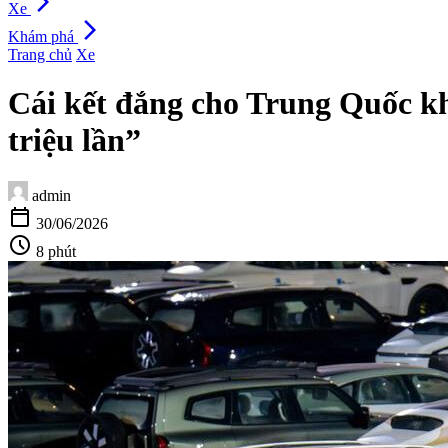
arrow_forward_ios
Xe
arrow_forward_ios
Khám phá
Trang chủ
Xe
Cái kết đắng cho Trung Quốc khi
triệu lần”
admin
calendar_today
30/06/2026
schedule
8 phút