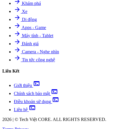
arrow_forward
Khám phá
arrow_forward
Xe
arrow_forward
Di động
arrow_forward
Apps - Game
arrow_forward
Máy tính - Tablet
arrow_forward
Đánh giá
arrow_forward
Camera - Nghe nhìn
arrow_forward
Tin tức công nghệ
Liên Kết
terminal
Giới thiệu
terminal
Chính sách bảo mật
terminal
Điều khoản sử dụng
terminal
Liên hệ
2026
|
©
Tech Việt
CORE. ALL RIGHTS RESERVED.