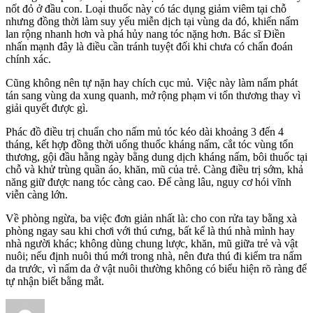
nốt đỏ ở đầu con. Loại thuốc này có tác dụng giảm viêm tại chỗ
nhưng đồng thời làm suy yếu miễn dịch tại vùng da đó, khiến nấm
lan rộng nhanh hơn và phá hủy nang tóc nặng hơn. Bác sĩ Điền
nhấn mạnh đây là điều cần tránh tuyệt đối khi chưa có chẩn đoán
chính xác.
Cũng không nên tự nặn hay chích cục mủ. Việc này làm nấm phát
tán sang vùng da xung quanh, mở rộng phạm vi tổn thương thay vì
giải quyết được gì.
Phác đồ điều trị chuẩn cho nấm mủ tóc kéo dài khoảng 3 đến 4
tháng, kết hợp đồng thời uống thuốc kháng nấm, cắt tóc vùng tổn
thương, gội đầu hằng ngày bằng dung dịch kháng nấm, bôi thuốc tại
chỗ và khử trùng quần áo, khăn, mũ của trẻ. Càng điều trị sớm, khả
năng giữ được nang tóc càng cao. Để càng lâu, nguy cơ hói vĩnh
viễn càng lớn.
Về phòng ngừa, ba việc đơn giản nhất là: cho con rửa tay bằng xà
phòng ngay sau khi chơi với thú cưng, bất kể là thú nhà mình hay
nhà người khác; không dùng chung lược, khăn, mũ giữa trẻ và vật
nuôi; nếu định nuôi thú mới trong nhà, nên đưa thú đi kiểm tra nấm
da trước, vì nấm da ở vật nuôi thường không có biểu hiện rõ ràng để
tự nhận biết bằng mắt.