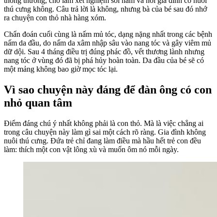
thông thường, cho làm xét nghiệm soi nấm và hỏi gia đình có nuôi
thú cưng không. Câu trả lời là không, nhưng bà của bé sau đó nhớ
ra chuyện con thỏ nhà hàng xóm.
Chẩn đoán cuối cùng là nấm mủ tóc, dạng nặng nhất trong các bệnh
nấm da đầu, do nấm da xâm nhập sâu vào nang tóc và gây viêm mủ
dữ dội. Sau 4 tháng điều trị đúng phác đồ, vết thương lành nhưng
nang tóc ở vùng đó đã bị phá hủy hoàn toàn. Da đầu của bé sẽ có
một mảng không bao giờ mọc tóc lại.
Vì sao chuyện này đáng để đàn ông có con
nhỏ quan tâm
Điểm đáng chú ý nhất không phải là con thỏ. Mà là việc chẳng ai
trong câu chuyện này làm gì sai một cách rõ ràng. Gia đình không
nuôi thú cưng. Đứa trẻ chỉ đang làm điều mà hầu hết trẻ con đều
làm: thích một con vật lông xù và muốn ôm nó mỗi ngày.