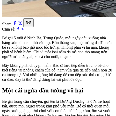
link
Share
Chia sẻ:
Bé gái 5 tuổi ở Ninh Ba, Trung Quốc, mỗi ngày đều xuống nhà
hàng xóm ôm con thỏ của họ. Bốn tháng sau, một mảng da đầu của
bé sẽ không bao giờ mọc tóc trở lại. Không phải vì tai nạn, không
phải vì bệnh hiếm. Chỉ vì một loại nấm da mà con thỏ mang trên
người mà chẳng ai, kể cả chủ nuôi, nhận ra.
Đây không phải chuyện hiếm. Bác sĩ trực tiếp điều trị cho bé cho
biết riêng tại phòng khám của cô, năm vừa qua đã tiếp nhận hơn 20
ca tương tự. Với những ông bố đang để con tiếp xúc thú cưng ở bất
cứ đâu, đây là thứ đáng dừng lại vài phút để đọc.
Một cái ngứa đầu tưởng vô hại
Bé gái trong câu chuyện, gọi tên là Dương Dương, là đứa trẻ hoạt
bát, được mọi người trong khu phố yêu mến. Bé có thói quen mỗi
ngày xuống tầng dưới chơi với con thỏ nhà hàng xóm, ôm và vuốt
lông nó, rồi về nhà không rửa tay mà đưa tay lên gãi đầu ngay khi