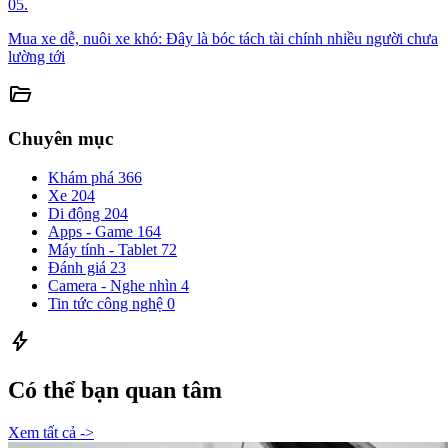
05.
Mua xe dễ, nuôi xe khó: Đây là bóc tách tài chính nhiều người chưa
lường tới
folder_open
Chuyên mục
Khám phá
366
Xe
204
Di động
204
Apps - Game
164
Máy tính - Tablet
72
Đánh giá
23
Camera - Nghe nhìn
4
Tin tức công nghệ
0
bolt
Có thể bạn quan tâm
Xem tất cả ->