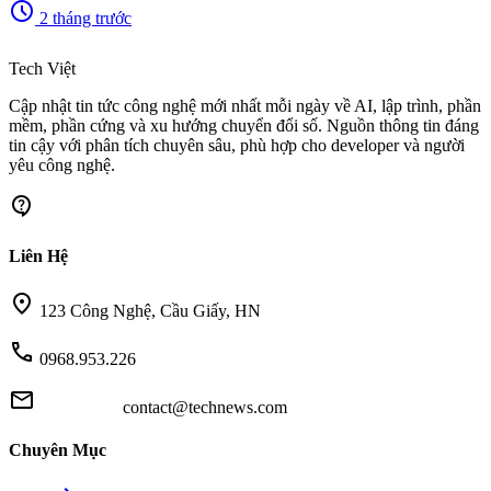
schedule
2 tháng trước
memory
Tech Việt
Cập nhật tin tức công nghệ mới nhất mỗi ngày về AI, lập trình, phần
mềm, phần cứng và xu hướng chuyển đổi số. Nguồn thông tin đáng
tin cậy với phân tích chuyên sâu, phù hợp cho developer và người
yêu công nghệ.
contact_support
Liên Hệ
location_on
123 Công Nghệ, Cầu Giấy, HN
call
0968.953.226
mail
contact@technews.com
Chuyên Mục