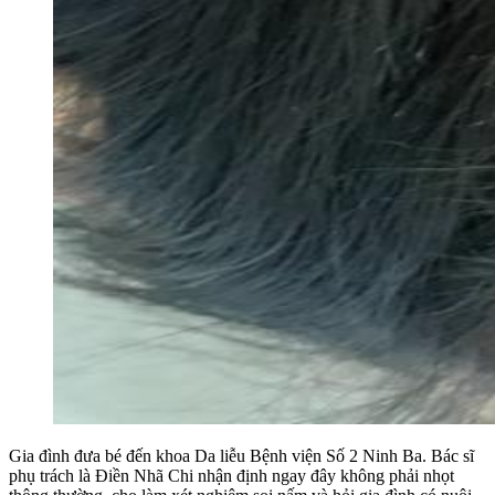
Gia đình đưa bé đến khoa Da liễu Bệnh viện Số 2 Ninh Ba. Bác sĩ
phụ trách là Điền Nhã Chi nhận định ngay đây không phải nhọt