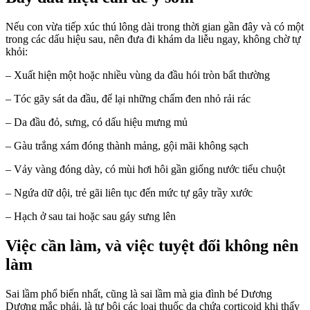
Nếu con vừa tiếp xúc thú lông dài trong thời gian gần đây và có một
trong các dấu hiệu sau, nên đưa đi khám da liễu ngay, không chờ tự
khỏi:
– Xuất hiện một hoặc nhiều vùng da đầu hói tròn bất thường
– Tóc gãy sát da đầu, để lại những chấm đen nhỏ rải rác
– Da đầu đỏ, sưng, có dấu hiệu mưng mủ
– Gàu trắng xám đóng thành mảng, gội mãi không sạch
– Vảy vàng đóng dày, có mùi hơi hôi gần giống nước tiểu chuột
– Ngứa dữ dội, trẻ gãi liên tục đến mức tự gây trầy xước
– Hạch ở sau tai hoặc sau gáy sưng lên
Việc cần làm, và việc tuyệt đối không nên
làm
Sai lầm phổ biến nhất, cũng là sai lầm mà gia đình bé Dương
Dương mắc phải, là tự bôi các loại thuốc da chứa corticoid khi thấy