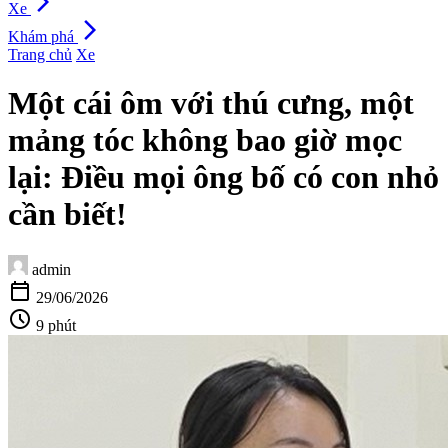
arrow_forward_ios
Xe
arrow_forward_ios
Khám phá
Trang chủ
Xe
Một cái ôm với thú cưng, một
mảng tóc không bao giờ mọc
lại: Điều mọi ông bố có con nhỏ
cần biết!
admin
calendar_today
29/06/2026
schedule
9 phút