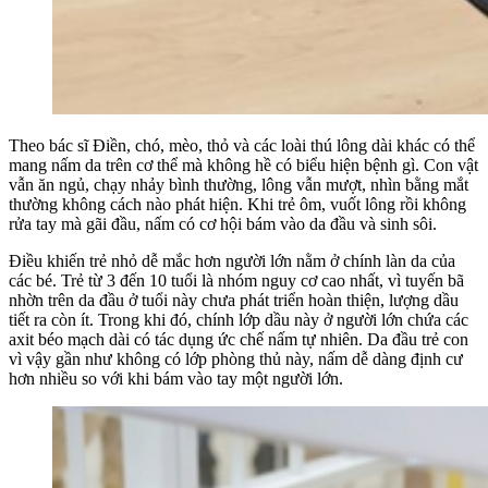
Theo bác sĩ Điền, chó, mèo, thỏ và các loài thú lông dài khác có thể
mang nấm da trên cơ thể mà không hề có biểu hiện bệnh gì. Con vật
vẫn ăn ngủ, chạy nhảy bình thường, lông vẫn mượt, nhìn bằng mắt
thường không cách nào phát hiện. Khi trẻ ôm, vuốt lông rồi không
rửa tay mà gãi đầu, nấm có cơ hội bám vào da đầu và sinh sôi.
Điều khiến trẻ nhỏ dễ mắc hơn người lớn nằm ở chính làn da của
các bé. Trẻ từ 3 đến 10 tuổi là nhóm nguy cơ cao nhất, vì tuyến bã
nhờn trên da đầu ở tuổi này chưa phát triển hoàn thiện, lượng dầu
tiết ra còn ít. Trong khi đó, chính lớp dầu này ở người lớn chứa các
axit béo mạch dài có tác dụng ức chế nấm tự nhiên. Da đầu trẻ con
vì vậy gần như không có lớp phòng thủ này, nấm dễ dàng định cư
hơn nhiều so với khi bám vào tay một người lớn.