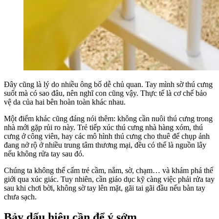
Đây cũng là lý do nhiều ông bố dễ chủ quan. Tay mình sờ thú cưng
suốt mà có sao đâu, nên nghĩ con cũng vậy. Thực tế là cơ chế bảo
vệ da của hai bên hoàn toàn khác nhau.
Một điểm khác cũng đáng nói thêm: không cần nuôi thú cưng trong
nhà mới gặp rủi ro này. Trẻ tiếp xúc thú cưng nhà hàng xóm, thú
cưng ở công viên, hay các mô hình thú cưng cho thuê để chụp ảnh
đang nở rộ ở nhiều trung tâm thương mại, đều có thể là nguồn lây
nếu không rửa tay sau đó.
Chúng ta không thể cấm trẻ cầm, nắm, sờ, chạm… và khám phá thế
giới qua xúc giác. Tuy nhiên, cần giáo dục kỹ càng việc phải rửa tay
sau khi chơi bời, không sờ tay lên mặt, gãi tai gãi đầu nếu bàn tay
chưa sạch.
Bảy dấu hiệu cần để ý sớm