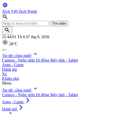
memory
Tech Việt
Tech Portal
search
Tìm kiếm
search
21:44:03
Th 6 07 thg 8, 2026
light_mode
28°C
search
expand_more
Tin tức công nghệ
Camera - Nghe nhìn
Di động
Máy tính - Tablet
Tìm kiếm
Apps - Game
Đánh giá
Xe
Khám phá
Menu
expand_more
Tin tức công nghệ
Camera - Nghe nhìn
Di động
Máy tính - Tablet
arrow_forward_ios
Apps - Game
arrow_forward_ios
Đánh giá