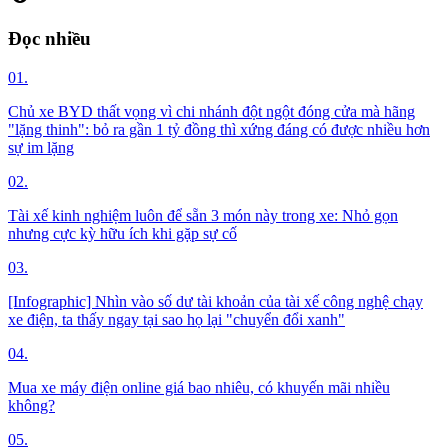
Đọc nhiều
01.
Chủ xe BYD thất vọng vì chi nhánh đột ngột đóng cửa mà hãng
"lặng thinh": bỏ ra gần 1 tỷ đồng thì xứng đáng có được nhiều hơn
sự im lặng
02.
Tài xế kinh nghiệm luôn để sẵn 3 món này trong xe: Nhỏ gọn
nhưng cực kỳ hữu ích khi gặp sự cố
03.
[Infographic] Nhìn vào số dư tài khoản của tài xế công nghệ chạy
xe điện, ta thấy ngay tại sao họ lại "chuyển đổi xanh"
04.
Mua xe máy điện online giá bao nhiêu, có khuyến mãi nhiều
không?
05.