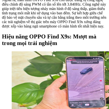
điều chỉnh độ sáng PWM có tần số lên tới 3.840Hz. Công nghệ này
giúp triệt tiêu hiện tượng nháy màn hình ở độ sáng thấp, giảm thiểu
tình trạng mỏi mắt khi sử dụng vào ban đêm. Sự kết hợp giữa chế
độ bảo vệ mặt chuyên sâu và tự cân bằng trắng theo môi trường nên
các trải nghiệm về thị giác trên máy OPPO Find X9s xứng đáng
được xếp vào hàng ngũ smartphone có màn hình tốt nhất hiện nay.
Hiệu năng OPPO Find X9s: Mượt mà
trong mọi trải nghiệm