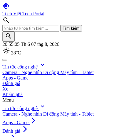
memory
Tech Việt
Tech Portal
search
Tìm kiếm
search
20:55:07
Th 6 07 thg 8, 2026
light_mode
28°C
search
expand_more
Tin tức công nghệ
Camera - Nghe nhìn
Di động
Máy tính - Tablet
Tìm kiếm
Apps - Game
Đánh giá
Xe
Khám phá
Menu
expand_more
Tin tức công nghệ
Camera - Nghe nhìn
Di động
Máy tính - Tablet
arrow_forward_ios
Apps - Game
arrow_forward_ios
Đánh giá