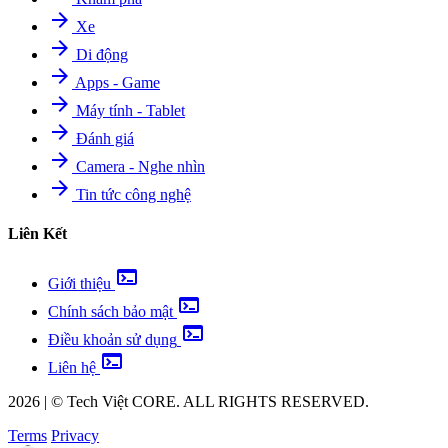
arrow_forward
Xe
arrow_forward
Di động
arrow_forward
Apps - Game
arrow_forward
Máy tính - Tablet
arrow_forward
Đánh giá
arrow_forward
Camera - Nghe nhìn
arrow_forward
Tin tức công nghệ
Liên Kết
terminal
Giới thiệu
terminal
Chính sách bảo mật
terminal
Điều khoản sử dụng
terminal
Liên hệ
2026
|
©
Tech Việt
CORE. ALL RIGHTS RESERVED.
Terms
Privacy