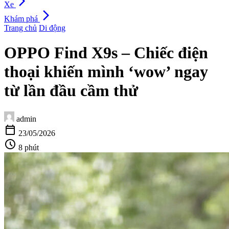
arrow_forward_ios
Xe
arrow_forward_ios
Khám phá
Trang chủ
Di động
OPPO Find X9s – Chiếc điện
thoại khiến mình ‘wow’ ngay
từ lần đầu cầm thử
admin
calendar_today
23/05/2026
schedule
8 phút