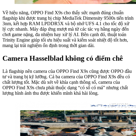
Về hiệu năng, OPPO Find X9s cho thấy sức mạnh đúng chuẩn
flagship khi được trang bị chip MediaTek Dimensity 9500s tiến trình
3nm, kết hợp RAM LPDDR5X và bộ nhớ UFS 4.1 cho tốc độ xử
lý cực nhanh. Máy đáp ứng mượt mà từ các tác vụ hằng ngày đến
chơi game nặng, đa nhiệm hay xử lý AI. Bên cạnh đó, thuật toán
Trinity Engine giúp tối ưu hiệu suất và kiểm soát nhiệt độ tốt hơn,
mang lại trải nghiệm ổn định trong thời gian dài.
Camera Hasselblad không có điểm chê
Là flagship nên camera của OPPO Find X9s cũng được OPPO đầu
tư và trang bị kỹ lưỡng. Cả ba camera của OPPO Find X9s đều có
chất lượng tốt. Mặc dù xét về khía cạnh thông số, camera của
OPPO Find X9s chưa phải thuộc dạng “có số có má” nhưng chất
lượng hình ảnh thu được khiến mình khá hài lòng.