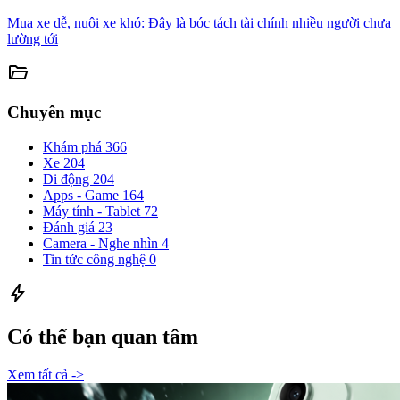
Mua xe dễ, nuôi xe khó: Đây là bóc tách tài chính nhiều người chưa
lường tới
folder_open
Chuyên mục
Khám phá
366
Xe
204
Di động
204
Apps - Game
164
Máy tính - Tablet
72
Đánh giá
23
Camera - Nghe nhìn
4
Tin tức công nghệ
0
bolt
Có thể bạn quan tâm
Xem tất cả ->