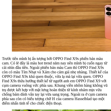
Trước tiên mình bị ấn tượng bởi OPPO Find X9s phiên bản màu
cam. Có lẽ đây là màu hot trend năm nay nên mình bị cuốn ngay từ
cái nhìn đầu tiên. Ngoài phiên bản màu Cam thì OPPO Find X9s
còn có màu Tím Nhạt và Xám cho cảm giá nhẹ nhàng. Thiết kế của
OPPO Find X9s khá quen thuộc, vừa lạ mà lại vừa quen. OPPO
Find X9s thừa hưởng thiết kế từ người anh em OPPO Find X9 với
cụm camera vuông vức phía sau. Khung viền nhôm hàng không vũ
trụ được kết hợp với mặt lưng hoàn thiện từ kính nhám mịn vừa
chống bám dính vân tay lại vừa sang trọng. Ngoài ra ở cụm camera
phía sau còn có biểu tượng chữ H của camera Hasselblad tạo một
điểm nhấn tinh tế cho chiếc điện thoại.