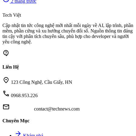
2 tháng trước
memory
Tech Việt
Cập nhật tin tức công nghệ mới nhất mỗi ngày về AI, lập trình, phần
mềm, phần cứng và xu hướng chuyển đổi số. Nguồn thông tin đáng
tin cậy với phân tích chuyên sâu, phù hợp cho developer và người
yêu công nghệ.
contact_support
Liên Hệ
location_on
123 Công Nghệ, Cầu Giấy, HN
call
0968.953.226
mail
contact@technews.com
Chuyên Mục
arrow_forward
Khám phá