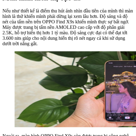
Nếu như thiết kế là điểm thu hút ánh nhìn đầu tiên của mình thì màn
hình là thứ khiến mình phải dừng lại xem lâu hơn. Độ sáng và độ
nét của tấm nền trên OPPO Find X9s khiến mình thực sự bất ngờ.
Máy được trang bị tấm nền AMOLED cao cấp với độ phân giải
2.5K, hỗ trợ hiển thị hơn 1 tỷ màu. Độ sáng cực đại có thể đạt tới
3.600 nits giúp cho nội dung hiển thị rõ nét ngay cả khi sử dụng
dưới trời nắng gắt.
Ngoài ra, màn hình OPPO Find X9s còn được trang bị công nghệ