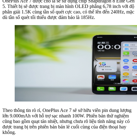
OnePlus Ace 7 được cho là sẽ sử dụng chip Snapdragon 8 Elite Gen
5. Thiết bị sẽ được trang bị màn hình OLED phẳng 6,78 inch với độ
phân giải 1.5K cùng tần số quét cực cao, có thể lên đến 240Hz, mặc
dù tần số quét tối thiểu được đảm bảo là 185Hz.
Theo thông tin rò rỉ, OnePlus Ace 7 sẽ sở hữu viên pin dung lượng
lớn 9.000mAh với hỗ trợ sạc nhanh 100W. Phiên bản thử nghiệm
cũng bao gồm quạt tản nhiệt, nhưng chưa rõ liệu tính năng này có
được trang bị trên phiên bản bán lẻ cuối cùng của điện thoại hay
không.