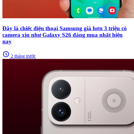
Đây là chiếc điện thoại Samsung giá hơn 3 triệu có
camera xịn như Galaxy S26 đáng mua nhất hiện
nay
schedule
2 tháng trước