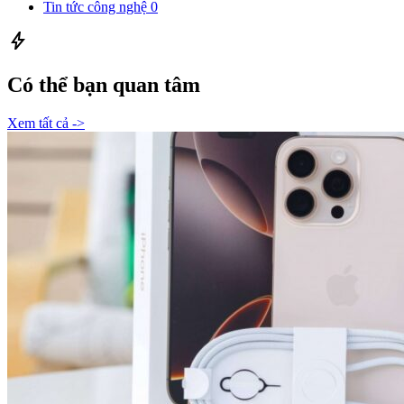
Tin tức công nghệ
0
bolt
Có thể bạn quan tâm
Xem tất cả ->