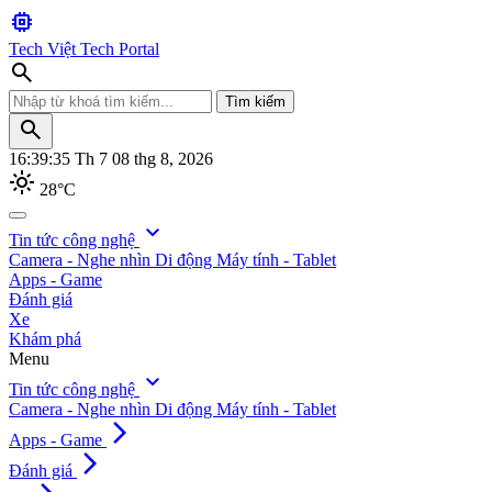
memory
Tech Việt
Tech Portal
search
Tìm kiếm
search
16:39:36
Th 7 08 thg 8, 2026
light_mode
28°C
search
expand_more
Tin tức công nghệ
Camera - Nghe nhìn
Di động
Máy tính - Tablet
Tìm kiếm
Apps - Game
Đánh giá
Xe
Khám phá
Menu
expand_more
Tin tức công nghệ
Camera - Nghe nhìn
Di động
Máy tính - Tablet
arrow_forward_ios
Apps - Game
arrow_forward_ios
Đánh giá