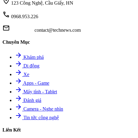
location_on
123 Công Nghệ, Cầu Giấy, HN
call
0968.953.226
mail
contact@technews.com
Chuyên Mục
arrow_forward
Khám phá
arrow_forward
Di động
arrow_forward
Xe
arrow_forward
Apps - Game
arrow_forward
Máy tính - Tablet
arrow_forward
Đánh giá
arrow_forward
Camera - Nghe nhìn
arrow_forward
Tin tức công nghệ
Liên Kết