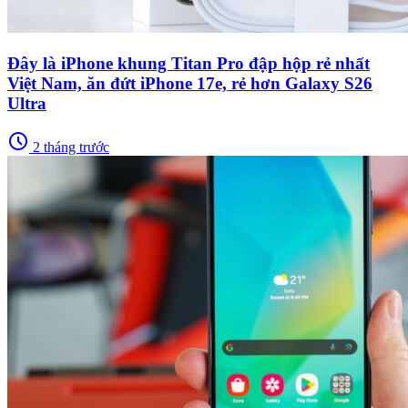
Đây là iPhone khung Titan Pro đập hộp rẻ nhất
Việt Nam, ăn đứt iPhone 17e, rẻ hơn Galaxy S26
Ultra
schedule
2 tháng trước