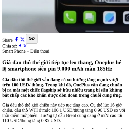
link
Share
Chia sẻ:
Smart Phone – Điện thoại
Giá dầu thô thế giới tiếp tục leo thang, Oneplus hé
lộ smartphone siêu pin 9.000 mAh màn 185Hz
Giá dầu thô thế giới vẫn đang có xu hướng tăng mạnh vượt
trên 100 USD/ thùng. Trong khi đó, OnePlus vẫn đang chuẩn
bị ra mắt một chiếc flagship sở hữu nhiều trang bị siêu khủng
bất chấp các kho khắn được đồn đoán trong chuỗi cung ứng.
Giá dầu thô thế giới chiều này tiếp tục tăng cao. Cụ thể lúc 16 giờ
chiều, dầu thô WTI ở mức 106.1 USD/thùng tăng 0.96 USD so với
thời điểm mở phiên. Tương tự dầu Brent cũng đang ở mức cao tới
110 USD/thung tăng 0.85 USD.