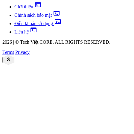
terminal
Giới thiệu
terminal
Chính sách bảo mật
terminal
Điều khoản sử dụng
terminal
Liên hệ
2026
|
©
Tech Việt
CORE. ALL RIGHTS RESERVED.
Terms
Privacy
keyboard_double_arrow_up