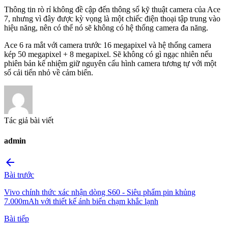
Thông tin rò rỉ không đề cập đến thông số kỹ thuật camera của Ace
7, nhưng vì đây được kỳ vọng là một chiếc điện thoại tập trung vào
hiệu năng, nên có thể nó sẽ không có hệ thống camera đa năng.
Ace 6 ra mắt với camera trước 16 megapixel và hệ thống camera
kép 50 megapixel + 8 megapixel. Sẽ không có gì ngạc nhiên nếu
phiên bản kế nhiệm giữ nguyên cấu hình camera tương tự với một
số cải tiến nhỏ về cảm biến.
Tác giả bài viết
admin
arrow_back
Bài trước
Vivo chính thức xác nhận dòng S60 - Siêu phẩm pin khủng
7.000mAh với thiết kế ánh biển chạm khắc lạnh
Bài tiếp