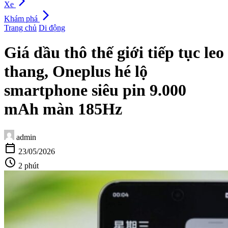
arrow_forward_ios
Xe
arrow_forward_ios
Khám phá
Trang chủ
Di động
Giá dầu thô thế giới tiếp tục leo
thang, Oneplus hé lộ
smartphone siêu pin 9.000
mAh màn 185Hz
admin
calendar_today
23/05/2026
schedule
2 phút