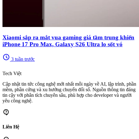
Xiaomi sắp ra mắt vua gaming giá tầm trung khiến
iPhone 17 Pro Max, Galaxy S26 Ultra lo sốt vó
schedule
3 tuần trước
memory
Tech Việt
Cập nhật tin tức công nghệ mới nhất mỗi ngày về AI, lập trình, phần
mềm, phần cứng và xu hướng chuyển đổi số. Nguồn thông tin đáng
tin cậy với phân tích chuyên sâu, phù hợp cho developer và người
yêu công nghệ.
contact_support
Liên Hệ