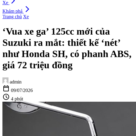
arrow_forward_ios
Xe
arrow_forward_ios
Khám phá
Trang chủ
Xe
‘Vua xe ga’ 125cc mới của
Suzuki ra mắt: thiết kế ‘nét’
như Honda SH, có phanh ABS,
giá 72 triệu đồng
admin
calendar_today
09/07/2026
schedule
4 phút