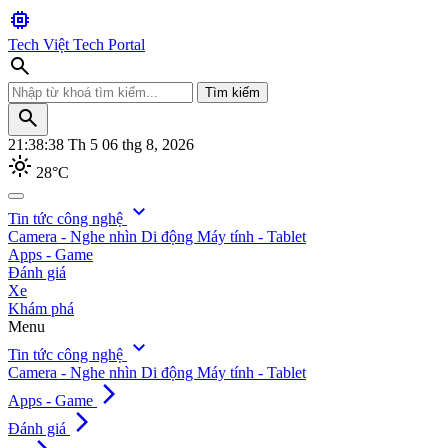
memory
Tech Việt
Tech Portal
search
Tìm kiếm
search
21:38:39
Th 5 06 thg 8, 2026
light_mode
28°C
search
expand_more
Tin tức công nghệ
Camera - Nghe nhìn
Di động
Máy tính - Tablet
Tìm kiếm
Apps - Game
Đánh giá
Xe
Khám phá
Menu
expand_more
Tin tức công nghệ
Camera - Nghe nhìn
Di động
Máy tính - Tablet
arrow_forward_ios
Apps - Game
arrow_forward_ios
Đánh giá