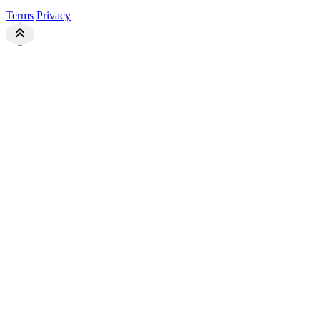
Terms
Privacy
keyboard_double_arrow_up