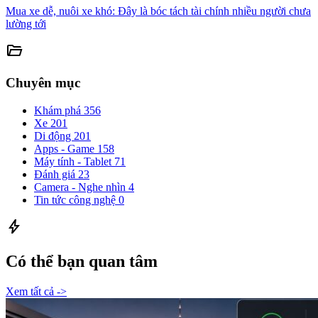
Mua xe dễ, nuôi xe khó: Đây là bóc tách tài chính nhiều người chưa
lường tới
folder_open
Chuyên mục
Khám phá
356
Xe
201
Di động
201
Apps - Game
158
Máy tính - Tablet
71
Đánh giá
23
Camera - Nghe nhìn
4
Tin tức công nghệ
0
bolt
Có thể bạn quan tâm
Xem tất cả ->