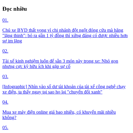
Đọc nhiều
01.
Chủ xe BYD thất vọng vì chi nhánh đột ngột đóng cửa mà hãng
"lặng thinh": bỏ ra gần 1 tỷ đồng thì xứng đáng có được nhiều hơn
sự im lặng
02.
Tài xế kinh nghiệm luôn để sẵn 3 món này trong xe: Nhỏ gọn
nhưng cực kỳ hữu ích khi gặp sự cố
03.
[Infographic] Nhìn vào số dư tài khoản của tài xế công nghệ chạy
xe điện, ta thấy ngay tại sao họ lại "chuyển đổi xanh"
04.
Mua xe máy điện online giá bao nhiêu, có khuyến mãi nhiều
không?
05.