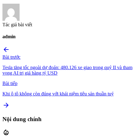
Tác giả bài viết
admin
arrow_back
Bài trước
Tesla tăng tốc ngoài dự đoán: 480.126 xe giao trong quý II và tham
vọng AI trị giá hàng tỷ USD
Bài tiếp
Khi ô tô không còn đúng với khái niệm tiêu sản thuần tuý
arrow_forward
Nội dung chính
local_fire_department