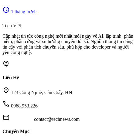
schedule
1 tháng trước
memory
Tech Việt
Cập nhật tin tức công nghệ mới nhất mỗi ngày về AI, lập trình, phần
mềm, phần cứng và xu hướng chuyển đổi số. Nguồn thông tin đáng
tin cậy với phân tích chuyên sâu, phù hợp cho developer và người
yêu công nghệ.
contact_support
Liên Hệ
location_on
123 Công Nghệ, Cầu Giấy, HN
call
0968.953.226
mail
contact@technews.com
Chuyên Mục