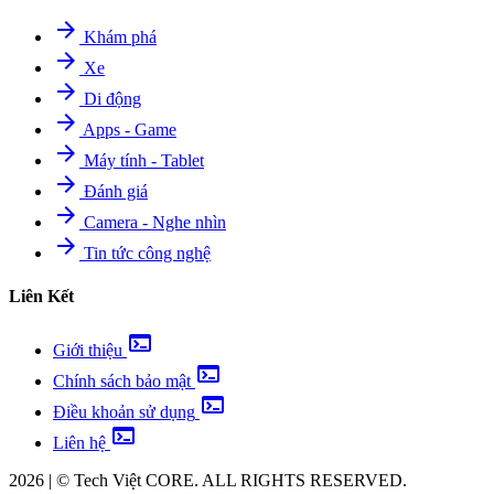
arrow_forward
Khám phá
arrow_forward
Xe
arrow_forward
Di động
arrow_forward
Apps - Game
arrow_forward
Máy tính - Tablet
arrow_forward
Đánh giá
arrow_forward
Camera - Nghe nhìn
arrow_forward
Tin tức công nghệ
Liên Kết
terminal
Giới thiệu
terminal
Chính sách bảo mật
terminal
Điều khoản sử dụng
terminal
Liên hệ
2026
|
©
Tech Việt
CORE. ALL RIGHTS RESERVED.