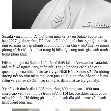
Suzuki vừa chính thức giới thiệu mẫu xe tay ga Saluto 125 phiên
bản 2027 tại thị trường Đài Loan. Dù không tổ chức sự kiện ra mắt
rầm rộ, mẫu xe vẫn nhanh chóng thu hút sự chú ý nhờ thiết kế mang
phong cách châu Âu, loạt trang bị hiện đại cùng mức giá cạnh tranh
trong phân khúc.
Điểm nổi bật của Saluto 125 nằm ở thiết kế do Alessandro Tartarini,
nhà thiết kế người Italy, chắp bút. Thay vì phong cách góc cạnh
quen thuộc của nhiều mẫu xe tay ga Nhật Bản, Saluto sở hữu những
đường nét bo tròn mềm mại, đèn pha LED hình tròn, các chi tiết mạ
crôm và yên xe cổ điển, tạo cảm giác đậm chất xe tay ga Italy.
Xe có kích thước dài 1.805 mm, rộng 690 mm, cao 1.090 mm,
chiều cao yên 760 mm và trọng lượng 114 kg. Xe được trang bị bộ
mâm 10 inch. Hệ thống phanh gồm phanh đĩa phía trước và phanh
tang trống phía sau.