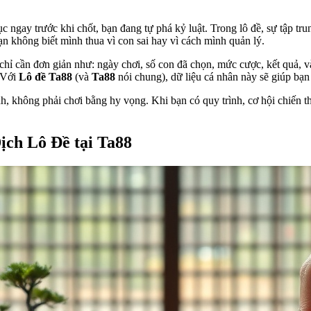
ục ngay trước khi chốt, bạn đang tự phá kỷ luật. Trong lô đề, sự tập 
ạn không biết mình thua vì con sai hay vì cách mình quản lý.
hỉ cần đơn giản như: ngày chơi, số con đã chọn, mức cược, kết quả, và
. Với
Lô đề Ta88
(và
Ta88
nói chung), dữ liệu cá nhân này sẽ giúp bạn
h, không phải chơi bằng hy vọng. Khi bạn có quy trình, cơ hội chiến 
ịch Lô Đề tại Ta88