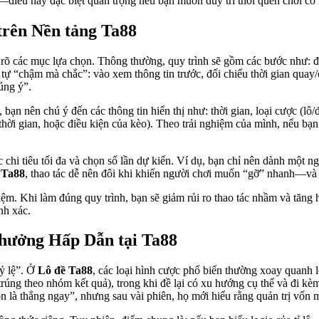
—điều này đặc biệt quan trọng nếu bạn muốn duy trì thói quen chơi có
trên Nền tảng Ta88
 rõ các mục lựa chọn. Thông thường, quy trình sẽ gồm các bước như: đ
 tự “chậm mà chắc”: vào xem thông tin trước, đối chiếu thời gian quay
úng ý”.
, bạn nên chú ý đến các thông tin hiển thị như: thời gian, loại cược (l
hời gian, hoặc điều kiện của kèo). Theo trải nghiệm của mình, nếu bạn
chi tiêu tối đa và chọn số lần dự kiến. Ví dụ, bạn chỉ nên dành một 
 Ta88
, thao tác dễ nên đôi khi khiến người chơi muốn “gỡ” nhanh—và đ
hiệm. Khi làm đúng quy trình, bạn sẽ giảm rủi ro thao tác nhầm và tăng 
nh xác.
Thưởng Hấp Dẫn tại Ta88
tỷ lệ”. Ở
Lô đề Ta88
, các loại hình cược phổ biến thường xoay quanh l
rúng theo nhóm kết quả), trong khi đề lại có xu hướng cụ thể và đi k
 là thắng ngay”, nhưng sau vài phiên, họ mới hiểu rằng quản trị vốn mớ