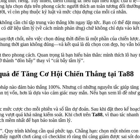
 công thức riêng. Tuy nhiên, điểm chung là: nếu bạn hiểu logic của tỉ 
ng lựa chọn dựa trên phong cách: người thích an toàn tương đối thường 
ười, vì còn phụ thuộc kỷ luật và mức chịu đựng của mỗi cá nhân.
hông cần chỉ tập trung vào thắng lớn ngay lập tức. Bạn có thể đặt mục 
 có dữ liệu tâm lý (về cách mình phản ứng) chứ không chỉ dựa vào kết 
uay/đợt chốt, nên việc chọn đúng thời điểm là một phần của chiến lược
hung thời gian không đúng—và kết quả là dù chọn con đẹp, họ vẫn bỏ 
t theo phong cách. Quan trọng là bạn hiểu bản thân: mình thích lô hay
 thành “đòn bẩy” thay vì “cái bẫy tâm lý”.
quả để Tăng Cơ Hội Chiến Thắng tại Ta88
háp nào đảm bảo thắng 100%. Nhưng có những nguyên tắc giúp tăng c
uản trị vốn, hơn là dựa vào cảm giác may mắn. Nếu bạn xem lô đề như gi
ước mức cược cho mỗi phiên và số lần dự đoán. Sau khi đặt theo kế hoạ
ng vượt quá khả năng kiểm soát. Khi chơi trên
Ta88
, vì thao tác nhan
ách mềm nhất để bạn bảo toàn tâm lý.
ố”. Quy trình không cần quá phức tạp. Chẳng hạn: chọn một nhóm con 
 thấy người chơi càng có checklist rõ ràng thì càng giảm được sai sót 