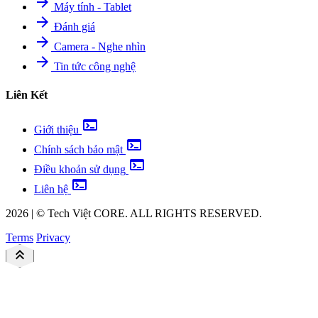
arrow_forward
Máy tính - Tablet
arrow_forward
Đánh giá
arrow_forward
Camera - Nghe nhìn
arrow_forward
Tin tức công nghệ
Liên Kết
terminal
Giới thiệu
terminal
Chính sách bảo mật
terminal
Điều khoản sử dụng
terminal
Liên hệ
2026
|
©
Tech Việt
CORE. ALL RIGHTS RESERVED.
Terms
Privacy
keyboard_double_arrow_up