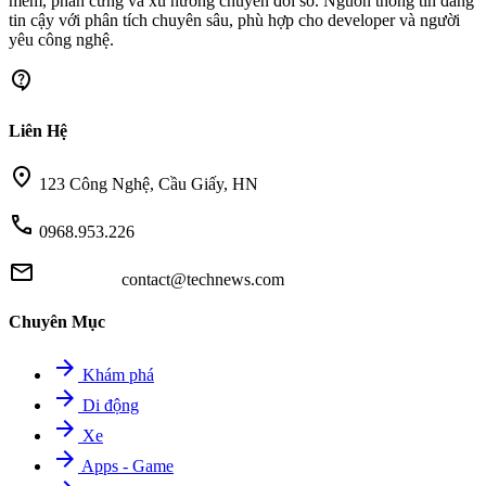
mềm, phần cứng và xu hướng chuyển đổi số. Nguồn thông tin đáng
tin cậy với phân tích chuyên sâu, phù hợp cho developer và người
yêu công nghệ.
contact_support
Liên Hệ
location_on
123 Công Nghệ, Cầu Giấy, HN
call
0968.953.226
mail
contact@technews.com
Chuyên Mục
arrow_forward
Khám phá
arrow_forward
Di động
arrow_forward
Xe
arrow_forward
Apps - Game