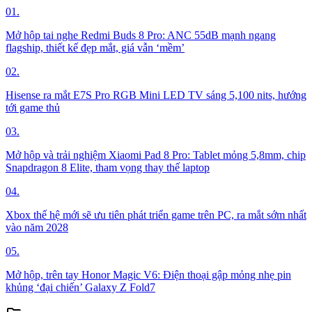
01.
Mở hộp tai nghe Redmi Buds 8 Pro: ANC 55dB mạnh ngang
flagship, thiết kế đẹp mắt, giá vẫn ‘mềm’
02.
Hisense ra mắt E7S Pro RGB Mini LED TV sáng 5,100 nits, hướng
tới game thủ
03.
Mở hộp và trải nghiệm Xiaomi Pad 8 Pro: Tablet mỏng 5,8mm, chip
Snapdragon 8 Elite, tham vọng thay thế laptop
04.
Xbox thế hệ mới sẽ ưu tiên phát triển game trên PC, ra mắt sớm nhất
vào năm 2028
05.
Mở hộp, trên tay Honor Magic V6: Điện thoại gập mỏng nhẹ pin
khủng ‘đại chiến’ Galaxy Z Fold7