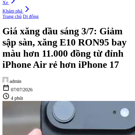
arrow_forward_ios
Xe
arrow_forward_ios
Khám phá
Trang chủ
Di động
Giá xăng dầu sáng 3/7: Giảm
sập sàn, xăng E10 RON95 bay
màu hơn 11.000 đồng từ đỉnh
iPhone Air rẻ hơn iPhone 17
admin
calendar_today
07/07/2026
schedule
4 phút