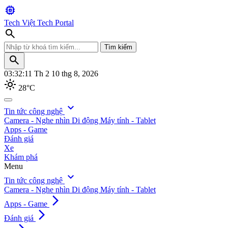
memory
Tech Việt
Tech Portal
search
Tìm kiếm
search
03:32:12
Th 2 10 thg 8, 2026
light_mode
28°C
search
expand_more
Tin tức công nghệ
Camera - Nghe nhìn
Di động
Máy tính - Tablet
Tìm kiếm
Apps - Game
Đánh giá
Xe
Khám phá
Menu
expand_more
Tin tức công nghệ
Camera - Nghe nhìn
Di động
Máy tính - Tablet
arrow_forward_ios
Apps - Game
arrow_forward_ios
Đánh giá