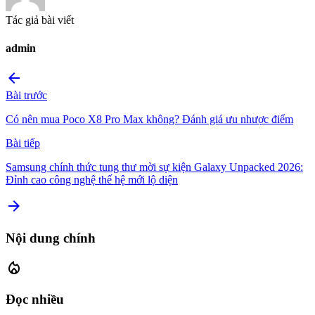
Tác giả bài viết
admin
arrow_back
Bài trước
Có nên mua Poco X8 Pro Max không? Đánh giá ưu nhược điểm
Bài tiếp
Samsung chính thức tung thư mời sự kiện Galaxy Unpacked 2026:
Đỉnh cao công nghệ thế hệ mới lộ diện
arrow_forward
Nội dung chính
local_fire_department
Đọc nhiều