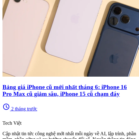
Bảng giá iPhone cũ mới nhất tháng 6: iPhone 16
Pro Max cũ giảm sâu, iPhone 15 cũ chạm đáy
schedule
2 tháng trước
memory
Tech Việt
Cập nhật tin tức công nghệ mới nhất mỗi ngày về AI, lập trình, phần