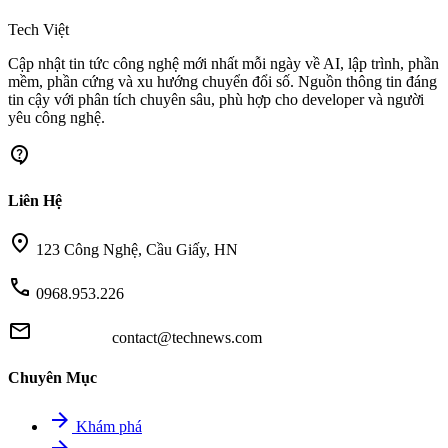
memory
Tech Việt
Cập nhật tin tức công nghệ mới nhất mỗi ngày về AI, lập trình, phần
mềm, phần cứng và xu hướng chuyển đổi số. Nguồn thông tin đáng
tin cậy với phân tích chuyên sâu, phù hợp cho developer và người
yêu công nghệ.
contact_support
Liên Hệ
location_on
123 Công Nghệ, Cầu Giấy, HN
call
0968.953.226
mail
contact@technews.com
Chuyên Mục
arrow_forward
Khám phá
arrow_forward