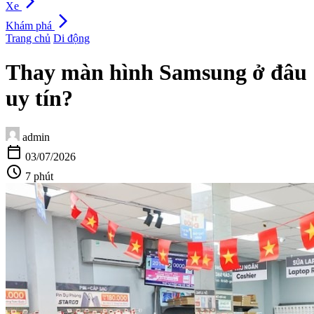
arrow_forward_ios
Xe
arrow_forward_ios
Khám phá
Trang chủ
Di động
Thay màn hình Samsung ở đâu
uy tín?
admin
calendar_today
03/07/2026
schedule
7 phút