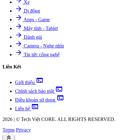
Xe
arrow_forward
Di động
arrow_forward
Apps - Game
arrow_forward
Máy tính - Tablet
arrow_forward
Đánh giá
arrow_forward
Camera - Nghe nhìn
arrow_forward
Tin tức công nghệ
Liên Kết
terminal
Giới thiệu
terminal
Chính sách bảo mật
terminal
Điều khoản sử dụng
terminal
Liên hệ
2026
|
©
Tech Việt
CORE. ALL RIGHTS RESERVED.
Terms
Privacy
keyboard_double_arrow_up