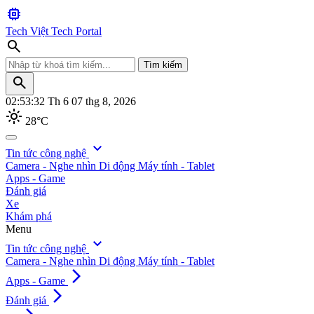
memory
Tech Việt
Tech Portal
search
Tìm kiếm
search
02:53:33
Th 6 07 thg 8, 2026
light_mode
28°C
search
expand_more
Tin tức công nghệ
Camera - Nghe nhìn
Di động
Máy tính - Tablet
Tìm kiếm
Apps - Game
Đánh giá
Xe
Khám phá
Menu
expand_more
Tin tức công nghệ
Camera - Nghe nhìn
Di động
Máy tính - Tablet
arrow_forward_ios
Apps - Game
arrow_forward_ios
Đánh giá