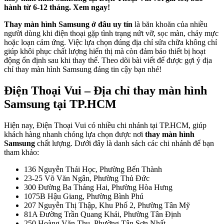
hành từ 6-12 tháng. Xem ngay!
Thay màn hình Samsung ở đâu uy tín
là băn khoăn của nhiều
người dùng khi điện thoại gặp tình trạng nứt vỡ, sọc màn, chảy mực
hoặc loạn cảm ứng. Việc lựa chọn đúng địa chỉ sửa chữa không chỉ
giúp khôi phục chất lượng hiển thị mà còn đảm bảo thiết bị hoạt
động ổn định sau khi thay thế. Theo dõi bài viết để được gợi ý địa
chỉ thay màn hình Samsung đáng tin cậy bạn nhé!
Điện Thoại Vui – Địa chỉ thay màn hình
Samsung tại TP.HCM
Hiện nay, Điện Thoại Vui có nhiều chi nhánh tại TP.HCM, giúp
khách hàng nhanh chóng lựa chọn được nơi
thay màn hình
Samsung
chất lượng. Dưới đây là danh sách các chi nhánh để bạn
tham khảo:
136 Nguyễn Thái Học, Phường Bến Thành
23-25 Võ Văn Ngân, Phường Thủ Đức
300 Đường Ba Tháng Hai, Phường Hòa Hưng
1075B Hậu Giang, Phường Bình Phú
207 Nguyễn Thị Thập, Khu Phố 2, Phường Tân Mỹ
81A Đường Trần Quang Khải, Phường Tân Định
250 Hoàng Văn Thụ, Phường Tân Sơn Nhất