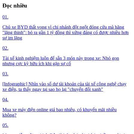
Đọc nhiều
01.
Chủ xe BYD thất vọng vì chi nhánh đột ngột đóng cửa mà hãng
"lặng thinh": bỏ ra gần 1 tỷ đồng thì xứng đáng có được nhiều hơn
sự im lặng
02.
Tài xế kinh nghiệm luôn để sẵn 3 món này trong xe: Nhỏ gọn
nhưng cực kỳ hữu ích khi gặp sự cố
03.
[Infographic] Nhìn vào số dư tài khoản của tài xế công nghệ chạy
xe điện, ta thấy ngay tại sao họ lại "chuyển đổi xanh"
04.
Mua xe máy điện online giá bao nhiêu, có khuyến mãi nhiều
không?
05.