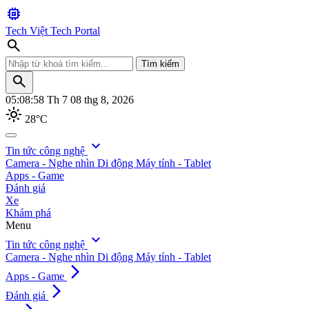
memory
Tech Việt
Tech Portal
search
Tìm kiếm
search
05:09:00
Th 7 08 thg 8, 2026
light_mode
28°C
search
expand_more
Tin tức công nghệ
Camera - Nghe nhìn
Di động
Máy tính - Tablet
Tìm kiếm
Apps - Game
Đánh giá
Xe
Khám phá
Menu
expand_more
Tin tức công nghệ
Camera - Nghe nhìn
Di động
Máy tính - Tablet
arrow_forward_ios
Apps - Game
arrow_forward_ios
Đánh giá