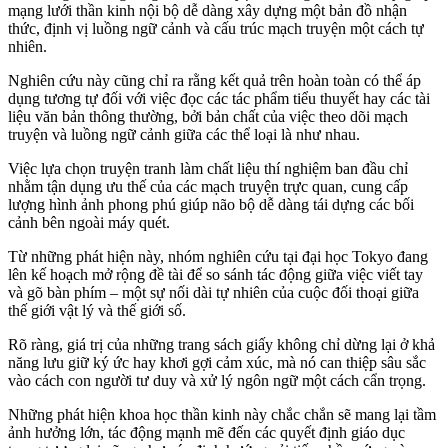
mạng lưới thần kinh nội bộ dễ dàng xây dựng một bản đồ nhận
thức, định vị luồng ngữ cảnh và cấu trúc mạch truyện một cách tự
nhiên.
Nghiên cứu này cũng chỉ ra rằng kết quả trên hoàn toàn có thể áp
dụng tương tự đối với việc đọc các tác phẩm tiểu thuyết hay các tài
liệu văn bản thông thường, bởi bản chất của việc theo dõi mạch
truyện và luồng ngữ cảnh giữa các thể loại là như nhau.
Việc lựa chọn truyện tranh làm chất liệu thí nghiệm ban đầu chỉ
nhằm tận dụng ưu thế của các mạch truyện trực quan, cung cấp
lượng hình ảnh phong phú giúp não bộ dễ dàng tái dựng các bối
cảnh bên ngoài máy quét.
Từ những phát hiện này, nhóm nghiên cứu tại đại học Tokyo đang
lên kế hoạch mở rộng đề tài để so sánh tác động giữa việc viết tay
và gõ bàn phím – một sự nối dài tự nhiên của cuộc đối thoại giữa
thế giới vật lý và thế giới số.
Rõ ràng, giá trị của những trang sách giấy không chỉ dừng lại ở khả
năng lưu giữ ký ức hay khơi gợi cảm xúc, mà nó can thiệp sâu sắc
vào cách con người tư duy và xử lý ngôn ngữ một cách cẩn trọng.
Những phát hiện khoa học thần kinh này chắc chắn sẽ mang lại tầm
ảnh hưởng lớn, tác động mạnh mẽ đến các quyết định giáo dục