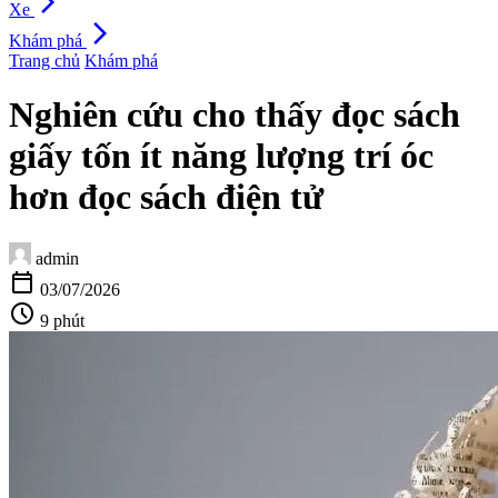
arrow_forward_ios
Xe
arrow_forward_ios
Khám phá
Trang chủ
Khám phá
Nghiên cứu cho thấy đọc sách
giấy tốn ít năng lượng trí óc
hơn đọc sách điện tử
admin
calendar_today
03/07/2026
schedule
9 phút