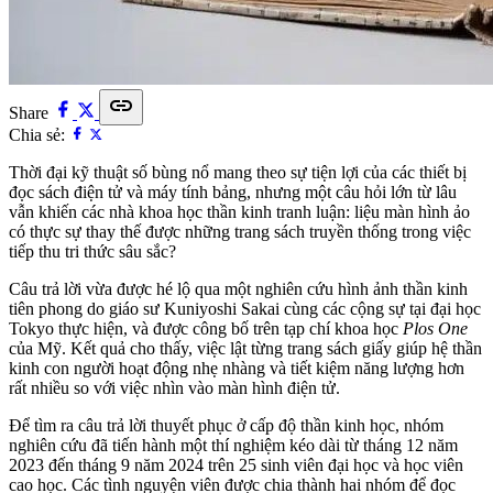
link
Share
Chia sẻ:
Thời đại kỹ thuật số bùng nổ mang theo sự tiện lợi của các thiết bị
đọc sách điện tử và máy tính bảng, nhưng một câu hỏi lớn từ lâu
vẫn khiến các nhà khoa học thần kinh tranh luận: liệu màn hình ảo
có thực sự thay thế được những trang sách truyền thống trong việc
tiếp thu tri thức sâu sắc?
Câu trả lời vừa được hé lộ qua một nghiên cứu hình ảnh thần kinh
tiên phong do giáo sư Kuniyoshi Sakai cùng các cộng sự tại đại học
Tokyo thực hiện, và được công bố trên tạp chí khoa học
Plos One
của Mỹ. Kết quả cho thấy, việc lật từng trang sách giấy giúp hệ thần
kinh con người hoạt động nhẹ nhàng và tiết kiệm năng lượng hơn
rất nhiều so với việc nhìn vào màn hình điện tử.
Để tìm ra câu trả lời thuyết phục ở cấp độ thần kinh học, nhóm
nghiên cứu đã tiến hành một thí nghiệm kéo dài từ tháng 12 năm
2023 đến tháng 9 năm 2024 trên 25 sinh viên đại học và học viên
cao học. Các tình nguyện viên được chia thành hai nhóm để đọc