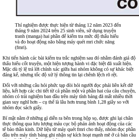
Thí nghiệm được thực hiện từ tháng 12 năm 2023 đến
tháng 9 năm 2024 trên 25 sinh viên, sử dụng truyện
tranh (manga) hai phần để kiểm tra mức độ thấu hiểu
và đo hoạt động não bằng máy quét mri chức năng
(fmri).
Khi tiến hành các bài kiểm tra trắc nghiệm sau đó nhằm đánh giá độ
thấu hiểu cốt truyện, một hiện tượng hành vi đặc biệt đã xuất hiện.
Mặc dù tỷ lệ trả lời chính xác giữa hai nhóm không có sự khác biệt
đáng kể, nhưng tốc độ xử lý thông tin lại chênh lệch rõ rệt.
Đối với những câu hỏi phức tạp đòi hỏi người đọc phải liên kết dữ
liệu, kết hợp các chi tiết từ cả phần một và phần hai của câu chuyện,
nhóm có trải nghiệm ban đầu trên máy tính bảng đã mất nhiều thời
gian suy nghĩ hơn – cụ thể là lâu hơn trung bình 1,28 giây so với
nhóm đọc sách giấy.
Bí mật nằm ở những gì diễn ra bên trong hộp sọ, được ghi lại chân
thực thông qua lưu lượng máu cục bộ phản ánh hoạt động của các
tế bào thần kinh. Dữ liệu từ máy quét fmri cho thấy, nhóm đọc phần
đầu trên máy tính bảng ghi nhận sự kích hoạt mạnh mẽ ở cả bán cầu