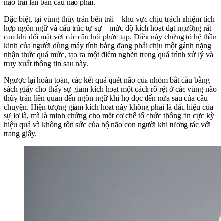
não trái lẫn bán cầu não phải.
Đặc biệt, tại vùng thùy trán bên trái – khu vực chịu trách nhiệm tích
hợp ngôn ngữ và cấu trúc tự sự – mức độ kích hoạt đạt ngưỡng rất
cao khi đối mặt với các câu hỏi phức tạp. Điều này chứng tỏ hệ thần
kinh của người dùng máy tính bảng đang phải chịu một gánh nặng
nhận thức quá mức, tạo ra một điểm nghẽn trong quá trình xử lý và
truy xuất thông tin sau này.
Ngược lại hoàn toàn, các kết quả quét não của nhóm bắt đầu bằng
sách giấy cho thấy sự giảm kích hoạt một cách rõ rệt ở các vùng não
thùy trán liên quan đến ngôn ngữ khi họ đọc đến nửa sau của câu
chuyện. Hiện tượng giảm kích hoạt này không phải là dấu hiệu của
sự lơ là, mà là minh chứng cho một cơ chế tổ chức thông tin cực kỳ
hiệu quả và không tốn sức của bộ não con người khi tương tác với
trang giấy.