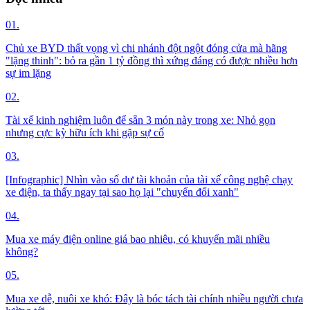
01.
Chủ xe BYD thất vọng vì chi nhánh đột ngột đóng cửa mà hãng
"lặng thinh": bỏ ra gần 1 tỷ đồng thì xứng đáng có được nhiều hơn
sự im lặng
02.
Tài xế kinh nghiệm luôn để sẵn 3 món này trong xe: Nhỏ gọn
nhưng cực kỳ hữu ích khi gặp sự cố
03.
[Infographic] Nhìn vào số dư tài khoản của tài xế công nghệ chạy
xe điện, ta thấy ngay tại sao họ lại "chuyển đổi xanh"
04.
Mua xe máy điện online giá bao nhiêu, có khuyến mãi nhiều
không?
05.
Mua xe dễ, nuôi xe khó: Đây là bóc tách tài chính nhiều người chưa