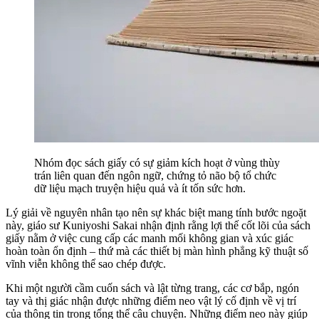
Nhóm đọc sách giấy có sự giảm kích hoạt ở vùng thùy
trán liên quan đến ngôn ngữ, chứng tỏ não bộ tổ chức
dữ liệu mạch truyện hiệu quả và ít tốn sức hơn.
Lý giải về nguyên nhân tạo nên sự khác biệt mang tính bước ngoặt
này, giáo sư Kuniyoshi Sakai nhận định rằng lợi thế cốt lõi của sách
giấy nằm ở việc cung cấp các manh mối không gian và xúc giác
hoàn toàn ổn định – thứ mà các thiết bị màn hình phẳng kỹ thuật số
vĩnh viễn không thể sao chép được.
Khi một người cầm cuốn sách và lật từng trang, các cơ bắp, ngón
tay và thị giác nhận được những điểm neo vật lý cố định về vị trí
của thông tin trong tổng thể câu chuyện. Những điểm neo này giúp