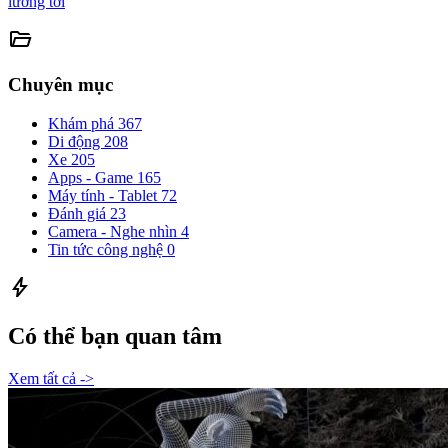
lường tới
folder_open
Chuyên mục
Khám phá
367
Di động
208
Xe
205
Apps - Game
165
Máy tính - Tablet
72
Đánh giá
23
Camera - Nghe nhìn
4
Tin tức công nghệ
0
bolt
Có thể bạn quan tâm
Xem tất cả ->