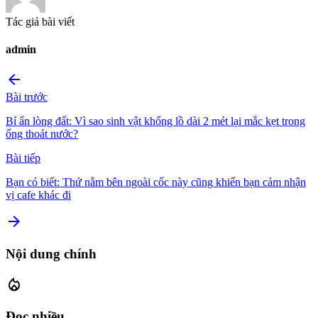
Tác giả bài viết
admin
arrow_back
Bài trước
Bí ẩn lòng đất: Vì sao sinh vật khổng lồ dài 2 mét lại mắc kẹt trong
ống thoát nước?
Bài tiếp
Bạn có biết: Thứ nằm bên ngoài cốc này cũng khiến bạn cảm nhận
vị cafe khác đi
arrow_forward
Nội dung chính
local_fire_department
Đọc nhiều