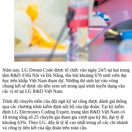
Năm nay, LG Dream Code được tổ chức vào ngày 24/5 tại hai trung
tâm R&D ở Hà Nội và Đà Nẵng, thu hút khoảng 670 sinh viên đại
học trên khắp Việt Nam tham dự. Những thí sinh lọt vào vòng
chung kết sẽ được ưu tiên xem xét trong quá trình tuyển dụng vào
các vị trí tại LG R&D Việt Nam.
Trình độ chuyên môn của đội ngũ kỹ sư cũng được đánh giá thông
qua các chương trình kiểm định nội bộ của tập đoàn. Tại kỳ kiểm
định LG Electronics Coding Expert, trung tâm R&D Việt Nam có
18 trong tổng số 25 chuyên gia tham gia vượt qua kỳ thi, đạt tỷ lệ
khoảng 63%. Theo LG, đây là tỷ lệ cao nhất trong số các chi nhánh
và công ty liên kết của tập đoàn trên toàn cầu.