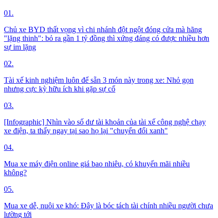
01.
Chủ xe BYD thất vọng vì chi nhánh đột ngột đóng cửa mà hãng
"lặng thinh": bỏ ra gần 1 tỷ đồng thì xứng đáng có được nhiều hơn
sự im lặng
02.
Tài xế kinh nghiệm luôn để sẵn 3 món này trong xe: Nhỏ gọn
nhưng cực kỳ hữu ích khi gặp sự cố
03.
[Infographic] Nhìn vào số dư tài khoản của tài xế công nghệ chạy
xe điện, ta thấy ngay tại sao họ lại "chuyển đổi xanh"
04.
Mua xe máy điện online giá bao nhiêu, có khuyến mãi nhiều
không?
05.
Mua xe dễ, nuôi xe khó: Đây là bóc tách tài chính nhiều người chưa
lường tới