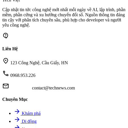
Cập nhật tin tức công nghệ mới nhất mỗi ngày về AI, lập trình, phần
mềm, phần cứng và xu hướng chuyển đổi số. Nguồn thông tin đáng
tin cậy với phân tích chuyên sâu, phù hợp cho developer và người
yêu công nghệ.
contact_support
Liên Hệ
location_on
123 Công Nghệ, Cầu Giấy, HN
call
0968.953.226
mail
contact@technews.com
Chuyên Mục
arrow_forward
Khám phá
arrow_forward
Di động
arrow_forward