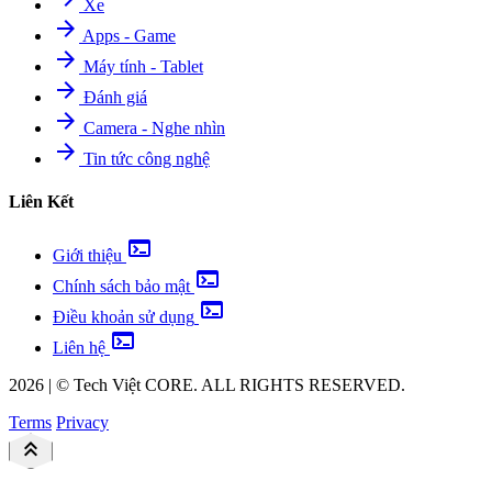
Xe
arrow_forward
Apps - Game
arrow_forward
Máy tính - Tablet
arrow_forward
Đánh giá
arrow_forward
Camera - Nghe nhìn
arrow_forward
Tin tức công nghệ
Liên Kết
terminal
Giới thiệu
terminal
Chính sách bảo mật
terminal
Điều khoản sử dụng
terminal
Liên hệ
2026
|
©
Tech Việt
CORE. ALL RIGHTS RESERVED.
Terms
Privacy
keyboard_double_arrow_up