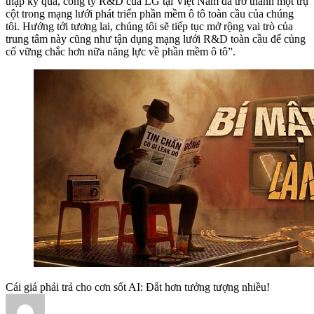
thập kỷ qua, công ty R&D của LG tại Việt Nam đã trở thành một trụ
cột trong mạng lưới phát triển phần mềm ô tô toàn cầu của chúng
tôi. Hướng tới tương lai, chúng tôi sẽ tiếp tục mở rộng vai trò của
trung tâm này cũng như tận dụng mạng lưới R&D toàn cầu để củng
cố vững chắc hơn nữa năng lực về phần mềm ô tô”.
Cái giá phải trả cho cơn sốt AI: Đắt hơn tưởng tượng nhiều!