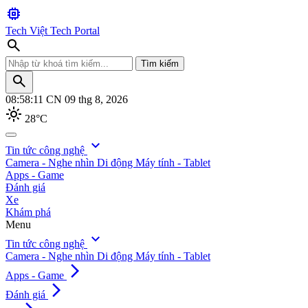
memory
Tech Việt
Tech Portal
search
Tìm kiếm
search
08:58:13
CN 09 thg 8, 2026
light_mode
28°C
search
expand_more
Tin tức công nghệ
Camera - Nghe nhìn
Di động
Máy tính - Tablet
Tìm kiếm
Apps - Game
Đánh giá
Xe
Khám phá
Menu
expand_more
Tin tức công nghệ
Camera - Nghe nhìn
Di động
Máy tính - Tablet
arrow_forward_ios
Apps - Game
arrow_forward_ios
Đánh giá