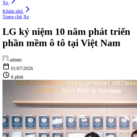
arrow_forward_ios
Xe
arrow_forward_ios
Khám phá
Trang chủ
Xe
LG kỷ niệm 10 năm phát triển
phần mềm ô tô tại Việt Nam
admin
calendar_today
01/07/2026
schedule
6 phút