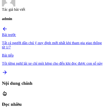
Tác giả bài viết
admin
arrow_back
Bài trước
Tất cả người dân chú ý quy định mới nhất khi tham gia giao thông
từ 1/7
Bài tiếp
Tôi từng nghĩ lái xe chỉ mỏi lưng cho đến khi đọc được con số này
arrow_forward
Nội dung chính
local_fire_department
Đọc nhiều