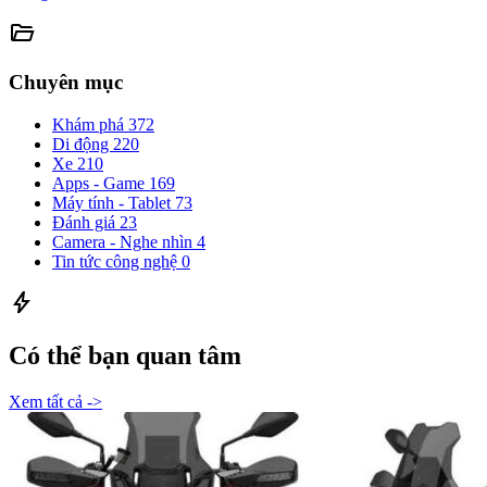
folder_open
Chuyên mục
Khám phá
372
Di động
220
Xe
210
Apps - Game
169
Máy tính - Tablet
73
Đánh giá
23
Camera - Nghe nhìn
4
Tin tức công nghệ
0
bolt
Có thể bạn quan tâm
Xem tất cả ->