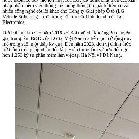
pháp phần mềm viễn thông, hệ thống thông tin giải trí trên xe và
nhiều công nghệ cốt lõi khác cho Công ty Giải pháp Ô tô (LG
Vehicle Solutions) – một trong bốn trụ cột kinh doanh của LG
Electronics.
Được thành lập vào năm 2016 với đội ngũ chỉ khoảng 30 chuyên
gia, trung tâm R&D của LG tại Việt Nam đã liên tục mở rộng quy
mô trong suốt một thập kỷ qua. Đến năm 2023, đơn vị chính thức
trở thành một pháp nhân độc lập. Hiện trung tâm sở hữu đội ngũ
hơn 1.250 kỹ sư phần mềm làm việc tại Hà Nội và Đà Nẵng.