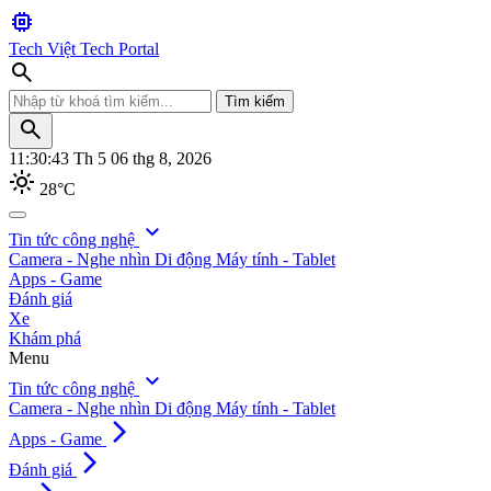
memory
Tech Việt
Tech Portal
search
Tìm kiếm
search
11:30:44
Th 5 06 thg 8, 2026
light_mode
28°C
search
expand_more
Tin tức công nghệ
Camera - Nghe nhìn
Di động
Máy tính - Tablet
Tìm kiếm
Apps - Game
Đánh giá
Xe
Khám phá
Menu
expand_more
Tin tức công nghệ
Camera - Nghe nhìn
Di động
Máy tính - Tablet
arrow_forward_ios
Apps - Game
arrow_forward_ios
Đánh giá