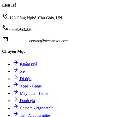
Liên Hệ
location_on
123 Công Nghệ, Cầu Giấy, HN
call
0968.953.226
mail
contact@technews.com
Chuyên Mục
arrow_forward
Khám phá
arrow_forward
Xe
arrow_forward
Di động
arrow_forward
Apps - Game
arrow_forward
Máy tính - Tablet
arrow_forward
Đánh giá
arrow_forward
Camera - Nghe nhìn
arrow_forward
Tin tức công nghệ