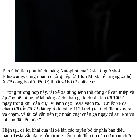
Phó Chủ tịch phụ trách mảng Autopilot của Tesla, ông Ashok
Elluswamy, cũng nhanh chóng tiếp lời Elon Musk trên mạng xã hội
X để công bố dữ liệu kỹ thuật sơ bộ từ chiếc xe:
“Trong trường hợp này, tài xế đã dùng lệnh thủ công để can thiệp và
áp đảo hệ thống tự lái bằng cách nhấn ga kịch sàn lên tới 100%
ngay trong khu dân cư,” vị lãnh đạo Tesla vạch rõ. “Chiếc xe đã
chạm tới tốc độ 73 dặm/giờ (khoảng 117 km/h) tại thời điểm xảy ra
va chạm, và tài xế vẫn tiếp tục nhấn chặt chân ga ngay cả sau khi vụ
tai nạn đã kết thúc.”
Hiện tại, cả lời khai của tài xế lẫn các tuyên bố từ phía ban điều
hành Tesla vẫn đang nằm trong tiến trình điều tra của cơ quan chức