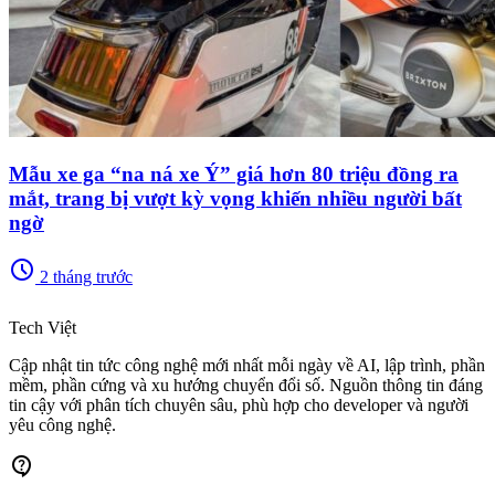
Mẫu xe ga “na ná xe Ý” giá hơn 80 triệu đồng ra
mắt, trang bị vượt kỳ vọng khiến nhiều người bất
ngờ
schedule
2 tháng trước
memory
Tech Việt
Cập nhật tin tức công nghệ mới nhất mỗi ngày về AI, lập trình, phần
mềm, phần cứng và xu hướng chuyển đổi số. Nguồn thông tin đáng
tin cậy với phân tích chuyên sâu, phù hợp cho developer và người
yêu công nghệ.
contact_support