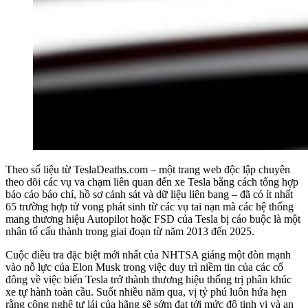
Theo số liệu từ TeslaDeaths.com – một trang web độc lập chuyên
theo dõi các vụ va chạm liên quan đến xe Tesla bằng cách tổng hợp
báo cáo báo chí, hồ sơ cảnh sát và dữ liệu liên bang – đã có ít nhất
65 trường hợp tử vong phát sinh từ các vụ tai nạn mà các hệ thống
mang thương hiệu Autopilot hoặc FSD của Tesla bị cáo buộc là một
nhân tố cấu thành trong giai đoạn từ năm 2013 đến 2025.
Cuộc điều tra đặc biệt mới nhất của NHTSA giáng một đòn mạnh
vào nỗ lực của Elon Musk trong việc duy trì niềm tin của các cổ
đông về việc biến Tesla trở thành thương hiệu thống trị phân khúc
xe tự hành toàn cầu. Suốt nhiều năm qua, vị tỷ phú luôn hứa hẹn
rằng công nghệ tự lái của hãng sẽ sớm đạt tới mức độ tinh vi và an