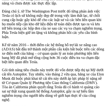
năng và chưa được xác thực độc lập.
Đáng chú ý, tờ The Washington Post trước đó từng phản ánh việc
Tesla có lịch sử không mấy đẹp đẽ trong việc làm thất lạc, từ chối
cung cấp hoặc gây khó dễ cho các luật sư và các bên liên quan khi
họ muốn tiếp cận kho dữ liệu điện tử toàn diện được tạo ra và lưu
trữ bên trong các hộp đen của xe sau các vụ va chạm nghiêm trọng.
Phía Tesla hiện giữ im lặng và không phản hồi các yêu cầu bình
luận.
Kể từ năm 2016 – thời điểm các hệ thống hỗ trợ lái xe nâng cao
(ADAS) bắt đầu trở thành một phần cấu kiện bắt buộc trên các dòng
xe điện mới của hãng – cơ quan quản lý an toàn phương tiện liên
bang Mỹ đã phải mở tổng cộng hơn 36 cuộc điều tra va chạm đặc
biệt liên quan đến Tesla.
Gói tính năng tiêu chuẩn này trước đó vốn được tiếp thị tại Mỹ dưới
cái tên Autopilot. Tuy nhiên, vào tháng 2 vừa qua, hãng xe của Elon
Musk đã buộc phải khai tử cái tên này dưới áp lực pháp lý nặng nề
từ Cơ quan Quản lý Phương tiện Giao thông California (DMV).
Tòa án California phán quyết rằng Tesla đã có hành vi quảng cáo
sai sự thật xung quanh hệ thống Autopilot, gây ra sự hiểu lầm
nghiêm trọng cho người tiêu dùng về giới hạn thực tế của công
nghệ.