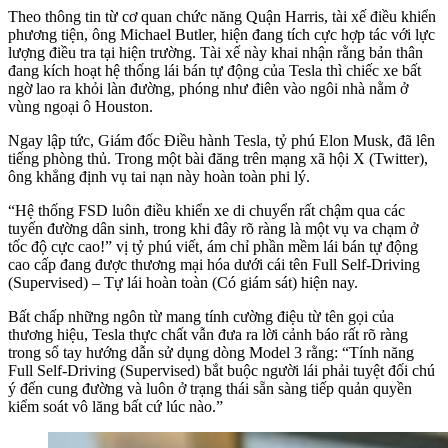
Theo thông tin từ cơ quan chức năng Quận Harris, tài xế điều khiển
phương tiện, ông Michael Butler, hiện đang tích cực hợp tác với lực
lượng điều tra tại hiện trường. Tài xế này khai nhận rằng bản thân
đang kích hoạt hệ thống lái bán tự động của Tesla thì chiếc xe bất
ngờ lao ra khỏi làn đường, phóng như điên vào ngôi nhà nằm ở
vùng ngoại ô Houston.
Ngay lập tức, Giám đốc Điều hành Tesla, tỷ phú Elon Musk, đã lên
tiếng phòng thủ. Trong một bài đăng trên mạng xã hội X (Twitter),
ông khẳng định vụ tai nạn này hoàn toàn phi lý.
“Hệ thống FSD luôn điều khiển xe di chuyển rất chậm qua các
tuyến đường dân sinh, trong khi đây rõ ràng là một vụ va chạm ở
tốc độ cực cao!” vị tỷ phú viết, ám chỉ phần mềm lái bán tự động
cao cấp đang được thương mại hóa dưới cái tên Full Self-Driving
(Supervised) – Tự lái hoàn toàn (Có giám sát) hiện nay.
Bất chấp những ngôn từ mang tính cường điệu từ tên gọi của
thương hiệu, Tesla thực chất vẫn đưa ra lời cảnh báo rất rõ ràng
trong sổ tay hướng dẫn sử dụng dòng Model 3 rằng: “Tính năng
Full Self-Driving (Supervised) bắt buộc người lái phải tuyệt đối chú
ý đến cung đường và luôn ở trạng thái sẵn sàng tiếp quản quyền
kiểm soát vô lăng bất cứ lúc nào.”