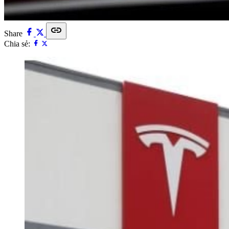
link
Share
Chia sẻ: