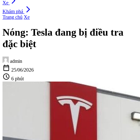
arrow_forward_ios
Xe
arrow_forward_ios
Khám phá
Trang chủ
Xe
Nóng: Tesla đang bị điều tra
đặc biệt
admin
calendar_today
25/06/2026
schedule
6 phút