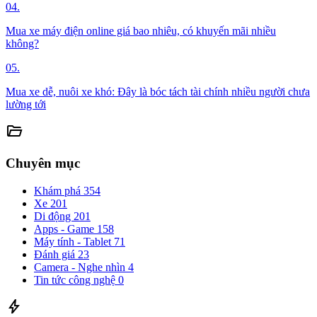
04.
Mua xe máy điện online giá bao nhiêu, có khuyến mãi nhiều
không?
05.
Mua xe dễ, nuôi xe khó: Đây là bóc tách tài chính nhiều người chưa
lường tới
folder_open
Chuyên mục
Khám phá
354
Xe
201
Di động
201
Apps - Game
158
Máy tính - Tablet
71
Đánh giá
23
Camera - Nghe nhìn
4
Tin tức công nghệ
0
bolt