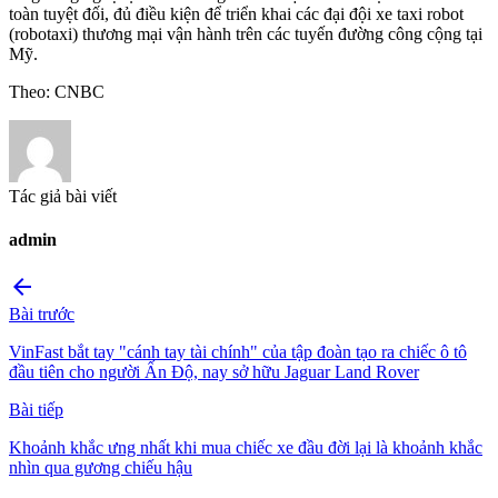
toàn tuyệt đối, đủ điều kiện để triển khai các đại đội xe taxi robot
(robotaxi) thương mại vận hành trên các tuyến đường công cộng tại
Mỹ.
Theo: CNBC
Tác giả bài viết
admin
arrow_back
Bài trước
VinFast bắt tay "cánh tay tài chính" của tập đoàn tạo ra chiếc ô tô
đầu tiên cho người Ấn Độ, nay sở hữu Jaguar Land Rover
Bài tiếp
Khoảnh khắc ưng nhất khi mua chiếc xe đầu đời lại là khoảnh khắc
nhìn qua gương chiếu hậu