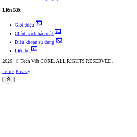
Liên Kết
terminal
Giới thiệu
terminal
Chính sách bảo mật
terminal
Điều khoản sử dụng
terminal
Liên hệ
2026
|
©
Tech Việt
CORE. ALL RIGHTS RESERVED.
Terms
Privacy
keyboard_double_arrow_up