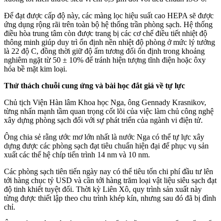
Để đạt được cấp độ này, các màng lọc hiệu suất cao HEPA sẽ được
ứng dụng rộng rãi trên toàn bộ hệ thống trần phòng sạch. Hệ thống
điều hòa trung tâm còn được trang bị các cơ chế điều tiết nhiệt độ
thông minh giúp duy trì ổn định nền nhiệt độ phòng ở mức lý tưởng
là 22 độ C, đồng thời giữ độ ẩm tương đối ổn định trong khoảng
nghiêm ngặt từ 50 ± 10% để tránh hiện tượng tĩnh điện hoặc ôxy
hóa bề mặt kim loại.
Thử thách chuỗi cung ứng và bài học đắt giá về tự lực
Chủ tịch Viện Hàn lâm Khoa học Nga, ông Gennady Krasnikov,
từng nhấn mạnh tầm quan trọng cốt lõi của việc làm chủ công nghệ
xây dựng phòng sạch đối với sự phát triển của ngành vi điện tử.
Ông chia sẻ rằng ước mơ lớn nhất là nước Nga có thể tự lực xây
dựng được các phòng sạch đạt tiêu chuẩn hiện đại để phục vụ sản
xuất các thế hệ chíp tiến trình 14 nm và 10 nm.
Các phòng sạch tiên tiến ngày nay có thể tiêu tốn chi phí đầu tư lên
tới hàng chục tỷ USD và cần tới hàng trăm loại vật liệu siêu sạch đạt
độ tinh khiết tuyệt đối. Thời kỳ Liên Xô, quy trình sản xuất này
từng được thiết lập theo chu trình khép kín, nhưng sau đó đã bị đình
chỉ.