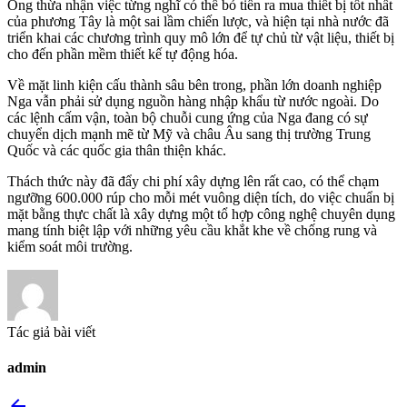
Ông thừa nhận việc từng nghĩ có thể bỏ tiền ra mua thiết bị tốt nhất
của phương Tây là một sai lầm chiến lược, và hiện tại nhà nước đã
triển khai các chương trình quy mô lớn để tự chủ từ vật liệu, thiết bị
cho đến phần mềm thiết kế tự động hóa.
Về mặt linh kiện cấu thành sâu bên trong, phần lớn doanh nghiệp
Nga vẫn phải sử dụng nguồn hàng nhập khẩu từ nước ngoài. Do
các lệnh cấm vận, toàn bộ chuỗi cung ứng của Nga đang có sự
chuyển dịch mạnh mẽ từ Mỹ và châu Âu sang thị trường Trung
Quốc và các quốc gia thân thiện khác.
Thách thức này đã đẩy chi phí xây dựng lên rất cao, có thể chạm
ngưỡng 600.000 rúp cho mỗi mét vuông diện tích, do việc chuẩn bị
mặt bằng thực chất là xây dựng một tổ hợp công nghệ chuyên dụng
mang tính biệt lập với những yêu cầu khắt khe về chống rung và
kiểm soát môi trường.
Tác giả bài viết
admin
arrow_back