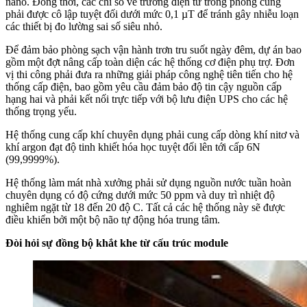
nano. Đồng thời, các chỉ số về trường điện từ trong phòng cũng
phải được cô lập tuyệt đối dưới mức 0,1 µT để tránh gây nhiễu loạn
các thiết bị đo lường sai số siêu nhỏ.
Để đảm bảo phòng sạch vận hành trơn tru suốt ngày đêm, dự án bao
gồm một đợt nâng cấp toàn diện các hệ thống cơ điện phụ trợ. Đơn
vị thi công phải đưa ra những giải pháp công nghệ tiên tiến cho hệ
thống cấp điện, bao gồm yêu cầu đảm bảo độ tin cậy nguồn cấp
hạng hai và phải kết nối trực tiếp với bộ lưu điện UPS cho các hệ
thống trọng yếu.
Hệ thống cung cấp khí chuyên dụng phải cung cấp dòng khí nitơ và
khí argon đạt độ tinh khiết hóa học tuyệt đối lên tới cấp 6N
(99,9999%).
Hệ thống làm mát nhà xưởng phải sử dụng nguồn nước tuần hoàn
chuyên dụng có độ cứng dưới mức 50 ppm và duy trì nhiệt độ
nghiêm ngặt từ 18 đến 20 độ C. Tất cả các hệ thống này sẽ được
điều khiển bởi một bộ não tự động hóa trung tâm.
Đòi hỏi sự đồng bộ khắt khe từ cấu trúc module