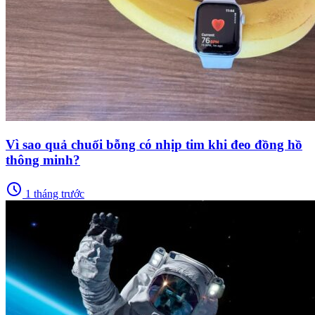
Vì sao quả chuối bỗng có nhịp tim khi đeo đồng hồ
thông minh?
schedule
1 tháng trước