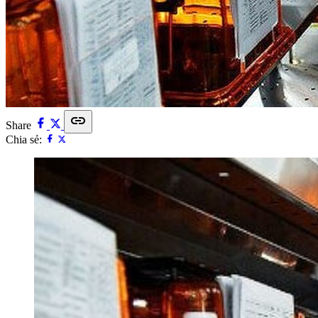
link
Share
Chia sẻ: