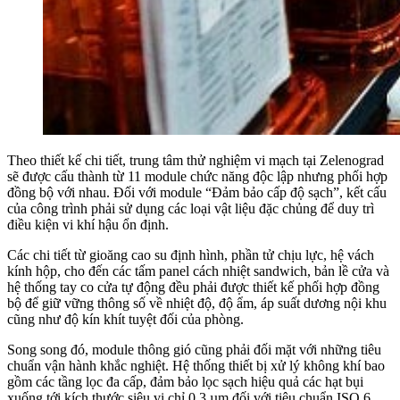
Theo thiết kế chi tiết, trung tâm thử nghiệm vi mạch tại Zelenograd
sẽ được cấu thành từ 11 module chức năng độc lập nhưng phối hợp
đồng bộ với nhau. Đối với module “Đảm bảo cấp độ sạch”, kết cấu
của công trình phải sử dụng các loại vật liệu đặc chủng để duy trì
điều kiện vi khí hậu ổn định.
Các chi tiết từ gioăng cao su định hình, phần tử chịu lực, hệ vách
kính hộp, cho đến các tấm panel cách nhiệt sandwich, bản lề cửa và
hệ thống tay co cửa tự động đều phải được thiết kế phối hợp đồng
bộ để giữ vững thông số về nhiệt độ, độ ẩm, áp suất dương nội khu
cũng như độ kín khít tuyệt đối của phòng.
Song song đó, module thông gió cũng phải đối mặt với những tiêu
chuẩn vận hành khắc nghiệt. Hệ thống thiết bị xử lý không khí bao
gồm các tầng lọc đa cấp, đảm bảo lọc sạch hiệu quả các hạt bụi
xuống tới kích thước siêu vi chỉ 0,3 µm đối với tiêu chuẩn ISO 6.