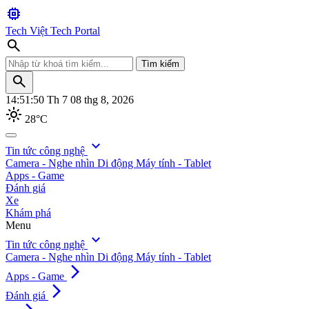
memory
Tech Việt
Tech Portal
search
Tìm kiếm
search
14:51:53
Th 7 08 thg 8, 2026
light_mode
28°C
search
expand_more
Tin tức công nghệ
Camera - Nghe nhìn
Di động
Máy tính - Tablet
Tìm kiếm
Apps - Game
Đánh giá
Xe
Khám phá
Menu
expand_more
Tin tức công nghệ
Camera - Nghe nhìn
Di động
Máy tính - Tablet
arrow_forward_ios
Apps - Game
arrow_forward_ios
Đánh giá