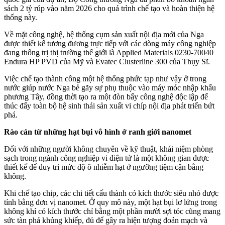
sách 2 tỷ rúp vào năm 2026 cho quá trình chế tạo và hoàn thiện hệ
thống này.
Về mặt công nghệ, hệ thống cụm sản xuất nội địa mới của Nga
được thiết kế tương đương trực tiếp với các dòng máy công nghiệp
đang thống trị thị trường thế giới là Applied Materials 0230-70040
Endura HP PVD của Mỹ và Evatec Clusterline 300 của Thụy Sĩ.
Việc chế tạo thành công một hệ thống phức tạp như vậy ở trong
nước giúp nước Nga bẻ gãy sự phụ thuộc vào máy móc nhập khẩu
phương Tây, đồng thời tạo ra một đòn bẩy công nghệ độc lập để
thúc đẩy toàn bộ hệ sinh thái sản xuất vi chíp nội địa phát triển bứt
phá.
Rào cản từ những hạt bụi vô hình ở ranh giới nanomet
Đối với những người không chuyên về kỹ thuật, khái niệm phòng
sạch trong ngành công nghiệp vi điện tử là một không gian được
thiết kế để duy trì mức độ ô nhiễm hạt ở ngưỡng tiệm cận bằng
không.
Khi chế tạo chip, các chi tiết cấu thành có kích thước siêu nhỏ được
tính bằng đơn vị nanomet. Ở quy mô này, một hạt bụi lơ lửng trong
không khí có kích thước chỉ bằng một phần mười sợi tóc cũng mang
sức tàn phá khủng khiếp, đủ để gây ra hiện tượng đoản mạch và