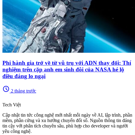
Phi hành gia trở về từ vũ trụ với ADN thay đổi: Thí
nghiệm trên cặp anh em sinh đôi của NASA hé lộ
điều đáng lo ngại
schedule
2 tháng trước
memory
Tech Việt
Cập nhật tin tức công nghệ mới nhất mỗi ngày về AI, lập trình, phần
mềm, phần cứng và xu hướng chuyển đổi số. Nguồn thông tin đáng
tin cậy với phân tích chuyên sâu, phù hợp cho developer và người
yêu công nghệ.