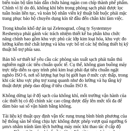
biến toàn bộ tấm bán dẫn chứa hàng ngàn con chíp thành phế phẩm.
Chính vì lý do đó, không khí bên trong phòng sạch phải được lọc
tuần hoàn liên tục, và toàn bộ nhân viên kỹ thuật bắt buộc phải mặc
trang phục bảo hộ chuyên dụng kín từ đầu đến chân khi làm việc.
Trong khuôn khổ dự án tại Zelenograd, công ty Systemnye
Resheniya phải gánh vác trách nhiệm thiết kế ba phân khu chức
năng chính bao gồm khu vực phủ các lớp kim loại hóa, khu vực đo
lường kiểm thử chất lượng và khu vực bố trí các hệ thống thiết bị kỹ
thuật hỗ trợ phía sau.
Bản hồ sơ thiết kế yêu cầu các phòng sản xuất sạch phải tuân thủ
nghiêm ngặt các tiêu chuẩn quốc tế. Cụ thể, không gian buồng máy
trực tiếp diễn ra quy trình phủ kim loại phải đạt tiêu chuẩn ngặt
nghèo ISO 6, nơi số lượng hạt bụi bị giới hạn ở mức cực thấp, trong
khi các khu vực phụ trợ xung quanh như đo lường và hạ tầng kỹ
thuật được phép dao động ở tiêu chuẩn ISO 8.
Không dừng lại ở độ sạch của không khí, môi trường vận hành của
các thiết bị có độ chính xác cao cũng được đẩy lên mức tối đa để
đảm bảo sai số vận hành bằng không.
Tài liệu kỹ thuật quy định vận tốc rung trung bình bình phương của
hệ thống sàn bê tông chịu lực không được phép vượt quá ngưỡng 6
µm/s nhằm tránh làm lệch hướng máy móc khi thao tác ở cấp độ