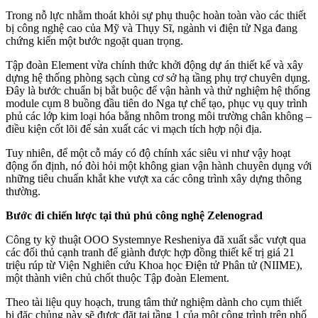
Trong nỗ lực nhằm thoát khỏi sự phụ thuộc hoàn toàn vào các thiết
bị công nghệ cao của Mỹ và Thụy Sĩ, ngành vi điện tử Nga đang
chứng kiến một bước ngoặt quan trọng.
Tập đoàn Element vừa chính thức khởi động dự án thiết kế và xây
dựng hệ thống phòng sạch cùng cơ sở hạ tầng phụ trợ chuyên dụng.
Đây là bước chuẩn bị bắt buộc để vận hành và thử nghiệm hệ thống
module cụm 8 buồng đầu tiên do Nga tự chế tạo, phục vụ quy trình
phủ các lớp kim loại hóa bằng nhôm trong môi trường chân không –
điều kiện cốt lõi để sản xuất các vi mạch tích hợp nội địa.
Tuy nhiên, để một cỗ máy có độ chính xác siêu vi như vậy hoạt
động ổn định, nó đòi hỏi một không gian vận hành chuyên dụng với
những tiêu chuẩn khắt khe vượt xa các công trình xây dựng thông
thường.
Bước đi chiến lược tại thủ phủ công nghệ Zelenograd
Công ty kỹ thuật OOO Systemnye Resheniya đã xuất sắc vượt qua
các đối thủ cạnh tranh để giành được hợp đồng thiết kế trị giá 21
triệu rúp từ Viện Nghiên cứu Khoa học Điện tử Phân tử (NIIME),
một thành viên chủ chốt thuộc Tập đoàn Element.
Theo tài liệu quy hoạch, trung tâm thử nghiệm dành cho cụm thiết
bị đặc chủng này sẽ được đặt tại tầng 1 của một công trình trên phố