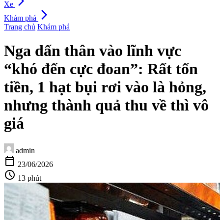
arrow_forward_ios
Xe
arrow_forward_ios
Khám phá
Trang chủ
Khám phá
Nga dấn thân vào lĩnh vực
“khó đến cực đoan”: Rất tốn
tiền, 1 hạt bụi rơi vào là hỏng,
nhưng thành quả thu về thì vô
giá
admin
calendar_today
23/06/2026
schedule
13 phút