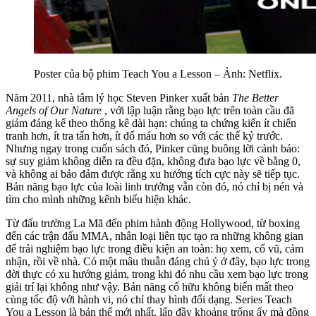
Poster của bộ phim Teach You a Lesson – Ảnh: Netflix.
Năm 2011, nhà tâm lý học Steven Pinker xuất bản
The Better
Angels of Our Nature
, với lập luận rằng bạo lực trên toàn cầu đã
giảm đáng kể theo thống kê dài hạn: chúng ta chứng kiến ít chiến
tranh hơn, ít tra tấn hơn, ít đổ máu hơn so với các thế kỷ trước.
Nhưng ngay trong cuốn sách đó, Pinker cũng buông lời cảnh báo:
sự suy giảm không diễn ra đều đặn, không đưa bạo lực về bằng 0,
và không ai bảo đảm được rằng xu hướng tích cực này sẽ tiếp tục.
Bản năng bạo lực của loài linh trưởng vẫn còn đó, nó chỉ bị nén và
tìm cho mình những kênh biểu hiện khác.
Từ đấu trường La Mã đến phim hành động Hollywood, từ boxing
đến các trận đấu MMA, nhân loại liên tục tạo ra những không gian
để trải nghiệm bạo lực trong điều kiện an toàn: họ xem, cổ vũ, cảm
nhận, rồi về nhà. Có một mâu thuẫn đáng chú ý ở đây, bạo lực trong
đời thực có xu hướng giảm, trong khi đó nhu cầu xem bạo lực trong
giải trí lại không như vậy. Bản năng cố hữu không biến mất theo
cùng tốc độ với hành vi, nó chỉ thay hình đổi dạng. Series Teach
You a Lesson là bản thể mới nhất, lấp đầy khoảng trống ấy mà đồng