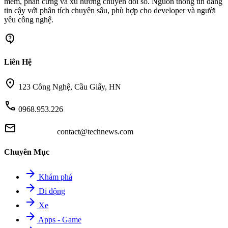
mềm, phần cứng và xu hướng chuyển đổi số. Nguồn thông tin đáng
tin cậy với phân tích chuyên sâu, phù hợp cho developer và người
yêu công nghệ.
contact_support
Liên Hệ
location_on
123 Công Nghệ, Cầu Giấy, HN
call
0968.953.226
mail
contact@technews.com
Chuyên Mục
arrow_forward
Khám phá
arrow_forward
Di động
arrow_forward
Xe
arrow_forward
Apps - Game