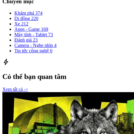
Chuyên mục
Khám phá
374
Di động
220
Xe
212
Apps - Game
169
Máy tính - Tablet
73
Đánh giá
23
Camera - Nghe nhìn
4
Tin tức công nghệ
0
bolt
Có thể bạn quan tâm
Xem tất cả ->