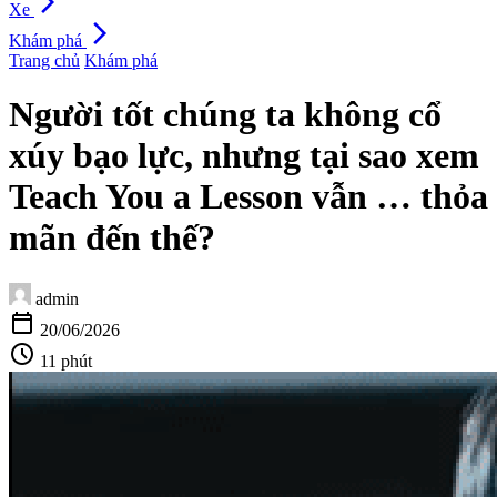
arrow_forward_ios
Xe
arrow_forward_ios
Khám phá
Trang chủ
Khám phá
Người tốt chúng ta không cổ
xúy bạo lực, nhưng tại sao xem
Teach You a Lesson vẫn … thỏa
mãn đến thế?
admin
calendar_today
20/06/2026
schedule
11 phút