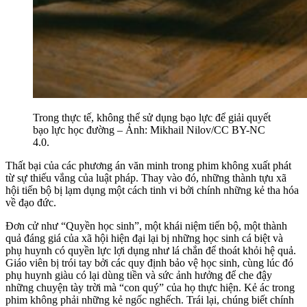
Trong thực tế, không thể sử dụng bạo lực để giải quyết
bạo lực học đường – Ảnh: Mikhail Nilov/CC BY-NC
4.0.
Thất bại của các phương án văn minh trong phim không xuất phát
từ sự thiếu vắng của luật pháp. Thay vào đó, những thành tựu xã
hội tiến bộ bị lạm dụng một cách tinh vi bởi chính những kẻ tha hóa
về đạo đức.
Đơn cử như “Quyền học sinh”, một khái niệm tiến bộ, một thành
quả đáng giá của xã hội hiện đại lại bị những học sinh cá biệt và
phụ huynh có quyền lực lợi dụng như lá chắn để thoát khỏi hệ quả.
Giáo viên bị trói tay bởi các quy định bảo vệ học sinh, cùng lúc đó
phụ huynh giàu có lại dùng tiền và sức ảnh hưởng để che đậy
những chuyện tày trời mà “con quý” của họ thực hiện. Kẻ ác trong
phim không phải những kẻ ngốc nghếch. Trái lại, chúng biết chính