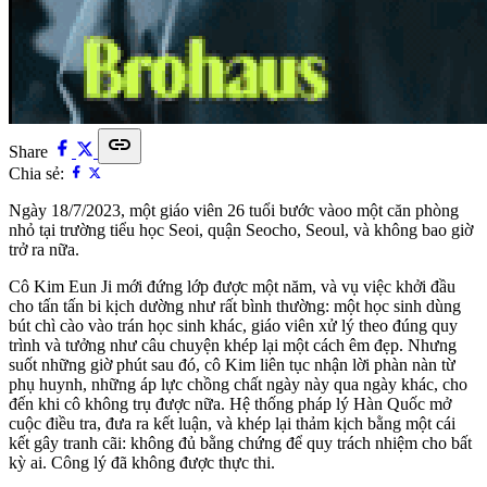
link
Share
Chia sẻ:
Ngày 18/7/2023, một giáo viên 26 tuổi bước vàoo một căn phòng
nhỏ tại trường tiểu học Seoi, quận Seocho, Seoul, và không bao giờ
trở ra nữa.
Cô Kim Eun Ji mới đứng lớp được một năm, và vụ việc khởi đầu
cho tấn tấn bi kịch dường như rất bình thường: một học sinh dùng
bút chì cào vào trán học sinh khác, giáo viên xử lý theo đúng quy
trình và tưởng như câu chuyện khép lại một cách êm đẹp. Nhưng
suốt những giờ phút sau đó, cô Kim liên tục nhận lời phàn nàn từ
phụ huynh, những áp lực chồng chất ngày này qua ngày khác, cho
đến khi cô không trụ được nữa. Hệ thống pháp lý Hàn Quốc mở
cuộc điều tra, đưa ra kết luận, và khép lại thảm kịch bằng một cái
kết gây tranh cãi: không đủ bằng chứng để quy trách nhiệm cho bất
kỳ ai. Công lý đã không được thực thi.