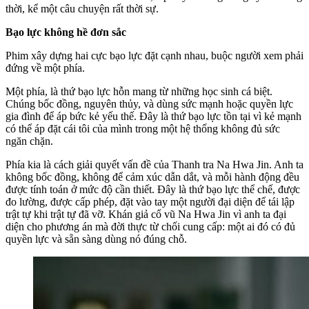
thời, kể một câu chuyện rất thời sự.
Bạo lực không hề đơn sắc
Phim xây dựng hai cực bạo lực đặt cạnh nhau, buộc người xem phải
đứng về một phía.
Một phía, là thứ bạo lực hỗn mang từ những học sinh cá biệt.
Chúng bốc đồng, nguyên thủy, và dùng sức mạnh hoặc quyền lực
gia đình để áp bức kẻ yếu thế. Đây là thứ bạo lực tồn tại vì kẻ mạnh
có thể áp đặt cái tôi của mình trong một hệ thống không đủ sức
ngăn chặn.
Phía kia là cách giải quyết vấn đề của Thanh tra Na Hwa Jin. Anh ta
không bốc đồng, không để cảm xúc dẫn dắt, và mỗi hành động đều
được tính toán ở mức độ cần thiết. Đây là thứ bạo lực thể chế, được
đo lường, được cấp phép, đặt vào tay một người đại diện để tái lập
trật tự khi trật tự đã vỡ. Khán giả cổ vũ Na Hwa Jin vì anh ta đại
diện cho phương án mà đời thực từ chối cung cấp: một ai đó có đủ
quyền lực và sẵn sàng dùng nó đúng chỗ.