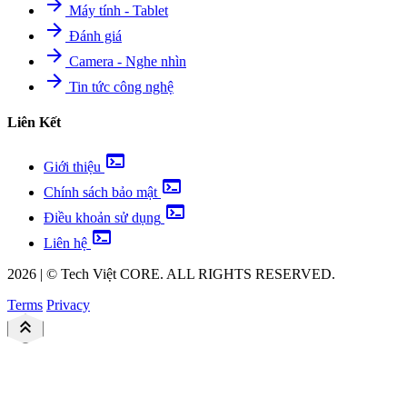
arrow_forward
Máy tính - Tablet
arrow_forward
Đánh giá
arrow_forward
Camera - Nghe nhìn
arrow_forward
Tin tức công nghệ
Liên Kết
terminal
Giới thiệu
terminal
Chính sách bảo mật
terminal
Điều khoản sử dụng
terminal
Liên hệ
2026
|
©
Tech Việt
CORE. ALL RIGHTS RESERVED.
Terms
Privacy
keyboard_double_arrow_up