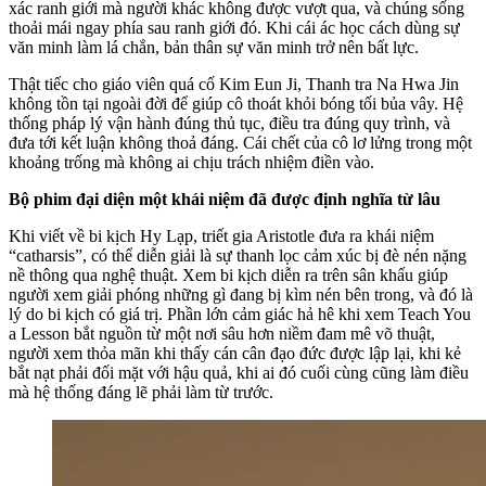
xác ranh giới mà người khác không được vượt qua, và chúng sống
thoải mái ngay phía sau ranh giới đó. Khi cái ác học cách dùng sự
văn minh làm lá chắn, bản thân sự văn minh trở nên bất lực.
Thật tiếc cho giáo viên quá cố Kim Eun Ji, Thanh tra Na Hwa Jin
không tồn tại ngoài đời để giúp cô thoát khỏi bóng tối bủa vây. Hệ
thống pháp lý vận hành đúng thủ tục, điều tra đúng quy trình, và
đưa tới kết luận không thoả đáng. Cái chết của cô lơ lửng trong một
khoảng trống mà không ai chịu trách nhiệm điền vào.
Bộ phim đại diện một khái niệm đã được định nghĩa từ lâu
Khi viết về bi kịch Hy Lạp, triết gia Aristotle đưa ra khái niệm
“catharsis”, có thể diễn giải là sự thanh lọc cảm xúc bị đè nén nặng
nề thông qua nghệ thuật. Xem bi kịch diễn ra trên sân khấu giúp
người xem giải phóng những gì đang bị kìm nén bên trong, và đó là
lý do bi kịch có giá trị. Phần lớn cảm giác hả hê khi xem Teach You
a Lesson bắt nguồn từ một nơi sâu hơn niềm đam mê võ thuật,
người xem thỏa mãn khi thấy cán cân đạo đức được lập lại, khi kẻ
bắt nạt phải đối mặt với hậu quả, khi ai đó cuối cùng cũng làm điều
mà hệ thống đáng lẽ phải làm từ trước.