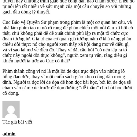
truyền hay chương trình giáo dục công dân nào chạm được. Điều đó
tự nói lên rất nhiều về sức mạnh của một câu chuyện so với những
gạch đầu dòng lý thuyết.
Cục Bảo vệ Quyền Sư phạm trong phim là một cơ quan hư cấu, và
nhà làm phim tạo ra nó rõ ràng để phản chiếu một nỗi đau xã hội có
thật, chứ không phải để đề xuất chính phủ lập ra một tổ chức cực
đoan tương tự. Giá trị của cơ quan giả tưởng nằm ở khả năng phản
chiếu đời thực: nó cho người xem thấy xã hội đang mơ về điều gì,
và vì sao lại mơ về điều đó. Thay vì đặt câu hỏi “có nên lập ra tổ
chức này ngoài đời thực không”, người xem tự vấn, rằng điều gì
khiến người ta ước ao Cục có thật?
Phim thành công vì nó là một lời đe dọa trực diện vào những lỗ
hổng đạo đức, thay vì một cuốn sách giáo khoa công dân mỏng
dính. Người ta đọc lời đe dọa dễ hơn đọc bài học, bởi lời đe dọa sẽ
chạm vào cảm xúc trước để dọn đường “dễ thấm” cho bài học được
cô đọng.
Tác giả bài viết
admin