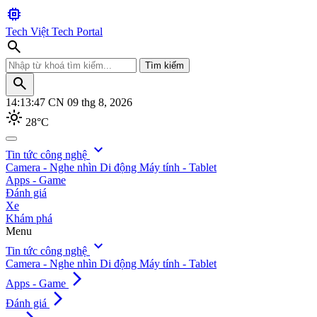
memory
Tech Việt
Tech Portal
search
Tìm kiếm
search
14:13:49
CN 09 thg 8, 2026
light_mode
28°C
search
expand_more
Tin tức công nghệ
Camera - Nghe nhìn
Di động
Máy tính - Tablet
Tìm kiếm
Apps - Game
Đánh giá
Xe
Khám phá
Menu
expand_more
Tin tức công nghệ
Camera - Nghe nhìn
Di động
Máy tính - Tablet
arrow_forward_ios
Apps - Game
arrow_forward_ios
Đánh giá