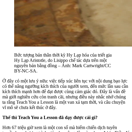
Bức tượng bán thân thời kỳ Hy Lạp hóa của triết gia
Hy Lạp Aristotle, do Lisippo chế tác dựa trên một
nguyên bản bằng đồng – Ảnh: Mark Cartwright/CC
BY-NC-SA.
Ở đây có một lưu ý nữa: việc tiếp xúc liên tục với nội dung bạo lực
có thể nâng ngưỡng kích thích của người xem, đến mức lần sau cần
kích thích mạnh hơn để đạt được cùng cảm giác đó. Đây là vấn đề
mà giới nghiên cứu còn tranh cãi, nhưng điều này nhắc nhở chúng
ta rằng Teach You a Lesson là một van xả tạm thời, và câu chuyện
vĩ mô sẽ chưa kết thúc ở đây.
Thế thì Teach You a Lesson đã dạy được cái gì?
Hơn 67 triệu giờ xem là một con số mà hiếm chiến dịch tuyên