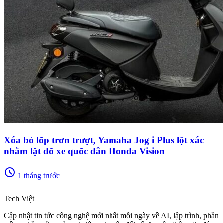
Xóa bỏ lốp trơn trượt, Yamaha Jog i Plus lột xác
nhằm lật đổ xe quốc dân Honda Vision
schedule
1 tháng trước
memory
Tech Việt
Cập nhật tin tức công nghệ mới nhất mỗi ngày về AI, lập trình, phần