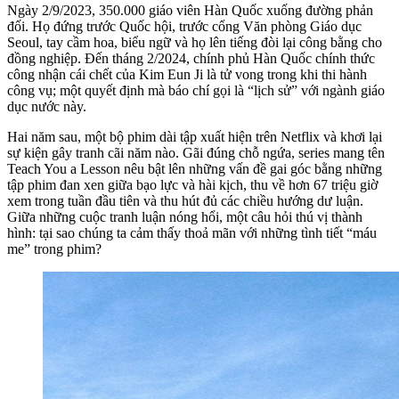
Ngày 2/9/2023, 350.000 giáo viên Hàn Quốc xuống đường phản
đối. Họ đứng trước Quốc hội, trước cổng Văn phòng Giáo dục
Seoul, tay cầm hoa, biểu ngữ và họ lên tiếng đòi lại công bằng cho
đồng nghiệp. Đến tháng 2/2024, chính phủ Hàn Quốc chính thức
công nhận cái chết của Kim Eun Ji là tử vong trong khi thi hành
công vụ; một quyết định mà báo chí gọi là “lịch sử” với ngành giáo
dục nước này.
Hai năm sau, một bộ phim dài tập xuất hiện trên Netflix và khơi lại
sự kiện gây tranh cãi năm nào. Gãi đúng chỗ ngứa, series mang tên
Teach You a Lesson nêu bật lên những vấn đề gai góc bằng những
tập phim đan xen giữa bạo lực và hài kịch, thu về hơn 67 triệu giờ
xem trong tuần đầu tiên và thu hút đủ các chiều hướng dư luận.
Giữa những cuộc tranh luận nóng hổi, một câu hỏi thú vị thành
hình: tại sao chúng ta cảm thấy thoả mãn với những tình tiết “máu
me” trong phim?