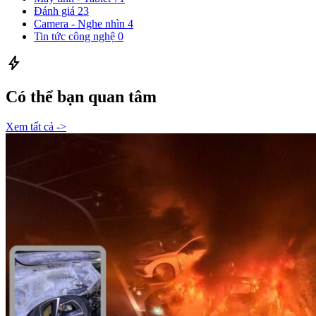
Đánh giá
23
Camera - Nghe nhìn
4
Tin tức công nghệ
0
bolt
Có thể bạn quan tâm
Xem tất cả ->