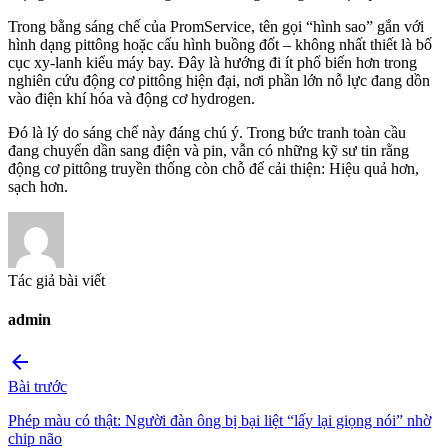
Trong bằng sáng chế của PromService, tên gọi “hình sao” gắn với
hình dạng pittông hoặc cấu hình buồng đốt – không nhất thiết là bố
cục xy-lanh kiểu máy bay. Đây là hướng đi ít phổ biến hơn trong
nghiên cứu động cơ pittông hiện đại, nơi phần lớn nỗ lực đang dồn
vào điện khí hóa và động cơ hydrogen.
Đó là lý do sáng chế này đáng chú ý. Trong bức tranh toàn cầu
đang chuyển dần sang điện và pin, vẫn có những kỹ sư tin rằng
động cơ pittông truyền thống còn chỗ để cải thiện: Hiệu quả hơn,
sạch hơn.
Tác giả bài viết
admin
arrow_back
Bài trước
Phép màu có thật: Người đàn ông bị bại liệt “lấy lại giọng nói” nhờ
chip não