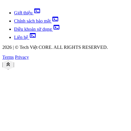
terminal
Giới thiệu
terminal
Chính sách bảo mật
terminal
Điều khoản sử dụng
terminal
Liên hệ
2026
|
©
Tech Việt
CORE. ALL RIGHTS RESERVED.
Terms
Privacy
keyboard_double_arrow_up