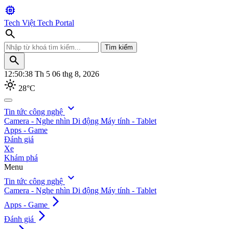
memory
Tech Việt
Tech Portal
search
Tìm kiếm
search
12:50:40
Th 5 06 thg 8, 2026
light_mode
28°C
search
expand_more
Tin tức công nghệ
Camera - Nghe nhìn
Di động
Máy tính - Tablet
Tìm kiếm
Apps - Game
Đánh giá
Xe
Khám phá
Menu
expand_more
Tin tức công nghệ
Camera - Nghe nhìn
Di động
Máy tính - Tablet
arrow_forward_ios
Apps - Game
arrow_forward_ios
Đánh giá