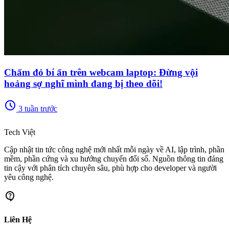
Chấm đỏ bí ẩn trên webcam laptop: Đừng vội
hoảng sợ nghĩ mình đang bị theo dõi!
schedule
3 tuần trước
memory
Tech Việt
Cập nhật tin tức công nghệ mới nhất mỗi ngày về AI, lập trình, phần
mềm, phần cứng và xu hướng chuyển đổi số. Nguồn thông tin đáng
tin cậy với phân tích chuyên sâu, phù hợp cho developer và người
yêu công nghệ.
contact_support
Liên Hệ