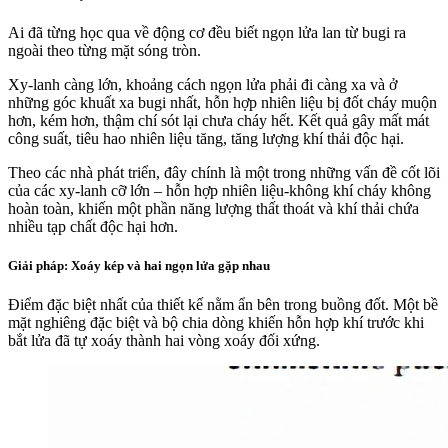
Ai đã từng học qua về động cơ đều biết ngọn lửa lan từ bugi ra
ngoài theo từng mặt sóng tròn.
Xy-lanh càng lớn, khoảng cách ngọn lửa phải đi càng xa và ở
những góc khuất xa bugi nhất, hỗn hợp nhiên liệu bị đốt cháy muộn
hơn, kém hơn, thậm chí sót lại chưa cháy hết. Kết quả gây mất mát
công suất, tiêu hao nhiên liệu tăng, tăng lượng khí thải độc hại.
Theo các nhà phát triển, đây chính là một trong những vấn đề cốt lõi
của các xy-lanh cỡ lớn – hỗn hợp nhiên liệu-không khí cháy không
hoàn toàn, khiến một phần năng lượng thất thoát và khí thải chứa
nhiều tạp chất độc hại hơn.
Giải pháp: Xoáy kép và hai ngọn lửa gặp nhau
Điểm đặc biệt nhất của thiết kế nằm ẩn bên trong buồng đốt. Một bề
mặt nghiêng đặc biệt và bộ chia dòng khiến hỗn hợp khí trước khi
bắt lửa đã tự xoáy thành hai vòng xoáy đối xứng.