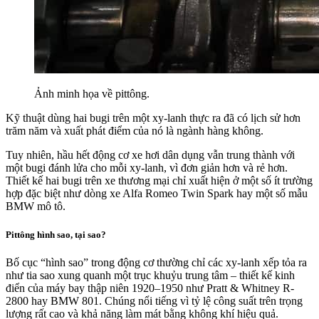
Ảnh minh họa về pittông.
Kỹ thuật dùng hai bugi trên một xy-lanh thực ra đã có lịch sử hơn
trăm năm và xuất phát điểm của nó là ngành hàng không.
Tuy nhiên, hầu hết động cơ xe hơi dân dụng vẫn trung thành với
một bugi đánh lửa cho mỗi xy-lanh, vì đơn giản hơn và rẻ hơn.
Thiết kế hai bugi trên xe thương mại chỉ xuất hiện ở một số ít trường
hợp đặc biệt như dòng xe Alfa Romeo Twin Spark hay một số mẫu
BMW mô tô.
Pittông hình sao, tại sao?
Bố cục “hình sao” trong động cơ thường chỉ các xy-lanh xếp tỏa ra
như tia sao xung quanh một trục khuỷu trung tâm – thiết kế kinh
điển của máy bay thập niên 1920–1950 như Pratt & Whitney R-
2800 hay BMW 801. Chúng nổi tiếng vì tỷ lệ công suất trên trọng
lượng rất cao và khả năng làm mát bằng không khí hiệu quả.