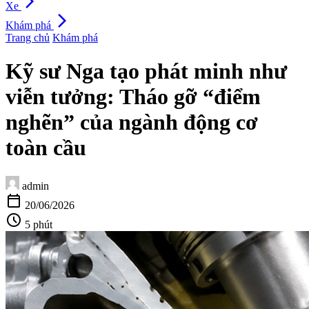
arrow_forward_ios
Xe
arrow_forward_ios
Khám phá
Trang chủ
Khám phá
Kỹ sư Nga tạo phát minh như
viễn tưởng: Tháo gỡ “điểm
nghẽn” của ngành động cơ
toàn cầu
admin
calendar_today
20/06/2026
schedule
5 phút