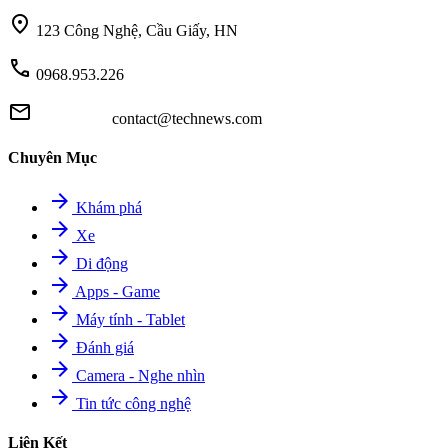
location_on
123 Công Nghệ, Cầu Giấy, HN
call
0968.953.226
mail
contact@technews.com
Chuyên Mục
arrow_forward
Khám phá
arrow_forward
Xe
arrow_forward
Di động
arrow_forward
Apps - Game
arrow_forward
Máy tính - Tablet
arrow_forward
Đánh giá
arrow_forward
Camera - Nghe nhìn
arrow_forward
Tin tức công nghệ
Liên Kết