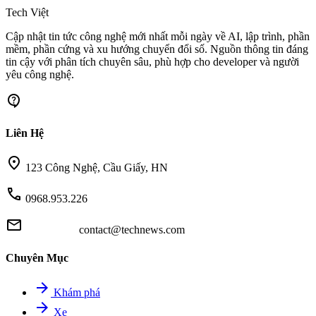
Tech Việt
Cập nhật tin tức công nghệ mới nhất mỗi ngày về AI, lập trình, phần
mềm, phần cứng và xu hướng chuyển đổi số. Nguồn thông tin đáng
tin cậy với phân tích chuyên sâu, phù hợp cho developer và người
yêu công nghệ.
contact_support
Liên Hệ
location_on
123 Công Nghệ, Cầu Giấy, HN
call
0968.953.226
mail
contact@technews.com
Chuyên Mục
arrow_forward
Khám phá
arrow_forward
Xe