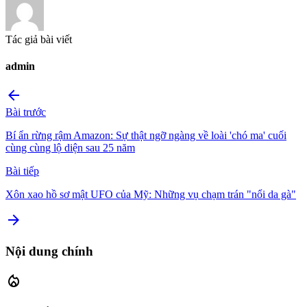
Tác giả bài viết
admin
arrow_back
Bài trước
Bí ẩn rừng rậm Amazon: Sự thật ngỡ ngàng về loài 'chó ma' cuối
cùng cùng lộ diện sau 25 năm
Bài tiếp
Xôn xao hồ sơ mật UFO của Mỹ: Những vụ chạm trán "nổi da gà"
arrow_forward
Nội dung chính
local_fire_department