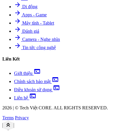
arrow_forward
Di động
arrow_forward
Apps - Game
arrow_forward
Máy tính - Tablet
arrow_forward
Đánh giá
arrow_forward
Camera - Nghe nhìn
arrow_forward
Tin tức công nghệ
Liên Kết
terminal
Giới thiệu
terminal
Chính sách bảo mật
terminal
Điều khoản sử dụng
terminal
Liên hệ
2026
|
©
Tech Việt
CORE. ALL RIGHTS RESERVED.
Terms
Privacy
keyboard_double_arrow_up