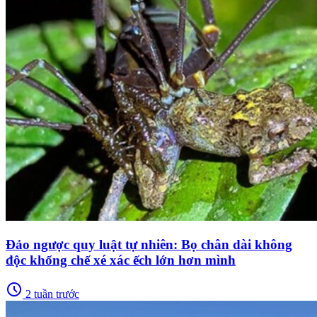
Đảo ngược quy luật tự nhiên: Bọ chân dài không
độc khống chế xé xác ếch lớn hơn mình
schedule
2 tuần trước