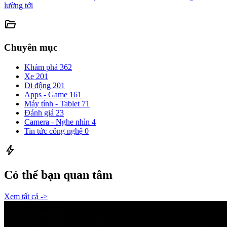
lường tới
folder_open
Chuyên mục
Khám phá
362
Xe
201
Di động
201
Apps - Game
161
Máy tính - Tablet
71
Đánh giá
23
Camera - Nghe nhìn
4
Tin tức công nghệ
0
bolt
Có thể bạn quan tâm
Xem tất cả ->