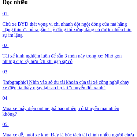
Đọc nhiều
01.
Chủ xe BYD thất vọng vì chi nhánh đột ngột đóng cửa mà hãng
"lặng thinh": bỏ ra gần 1 tỷ đồng thì xứng đáng có được nhiều hơn
sự im lặng
02.
Tài xế kinh nghiệm luôn để sẵn 3 món này trong xe: Nhỏ gọn
nhưng cực kỳ hữu ích khi gặp sự cố
03.
[Infographic] Nhìn vào số dư tài khoản của tài xế công nghệ chạy
xe điện, ta thấy ngay tại sao họ lại "chuyển đổi xanh"
04.
Mua xe máy điện online giá bao nhiêu, có khuyến mãi nhiều
không?
05.
Mua xe dễ, nuôi xe khó: Đây là bóc tách tài chính nhiều người chưa