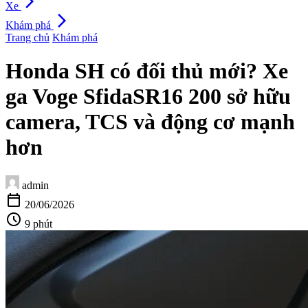
arrow_forward_ios
Xe
arrow_forward_ios
Khám phá
Trang chủ
Khám phá
Honda SH có đối thủ mới? Xe
ga Voge SfidaSR16 200 sở hữu
camera, TCS và động cơ mạnh
hơn
admin
calendar_today
20/06/2026
schedule
9 phút