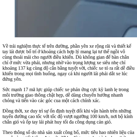
Về trải nghiệm thực tế trên đường, phần yên xe rộng rãi và thiết kế
tay lái được bố trí ở khoảng cách hợp lý mang lại tư thế ngồi vô
cùng thoải mái cho người điều khiển. Dù không gian để bàn chân
chỉ ở mức vừa phải, nhưng nhờ vào trọng lượng xe siêu nhẹ chỉ
khoảng 137 kg cùng độ cân bằng tuyệt vời, chiếc xe tỏ ra rất dễ điều
khiển trong mọi tình huống, ngay cả khi người lái phải dắt xe lúc
đứng yên.
Sức mạnh 17 mã lực giúp chiếc xe phản ứng cực kỳ lanh lẹ trong
môi trường giao thông chật hẹp, dễ dàng chuyển hướng nhanh
chóng và tiến vào các góc cua một cách chính xác.
Đồng thời, xe duy trì sự ổn định tuyệt đối khi vận hành trên những
tuyến đường cao tốc với tốc độ vượt ngưỡng 100 km/h, nơi bộ kính
chắn gió và ốp tay lái phát huy tối đa công dụng cản gió.
Theo thông số do nhà sản xuất công bố, mức tiêu hao nhiên liệu của