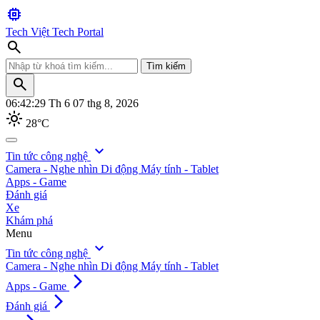
memory
Tech Việt
Tech Portal
search
Tìm kiếm
search
06:42:31
Th 6 07 thg 8, 2026
light_mode
28°C
search
expand_more
Tin tức công nghệ
Camera - Nghe nhìn
Di động
Máy tính - Tablet
Tìm kiếm
Apps - Game
Đánh giá
Xe
Khám phá
Menu
expand_more
Tin tức công nghệ
Camera - Nghe nhìn
Di động
Máy tính - Tablet
arrow_forward_ios
Apps - Game
arrow_forward_ios
Đánh giá