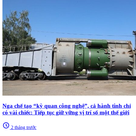
Nga chế tạo “kỳ quan công nghệ”, cả hành tinh chỉ
có vài chiếc: Tiếp tục giữ vững vị trí số một thế giới
schedule
2 tháng trước
memory