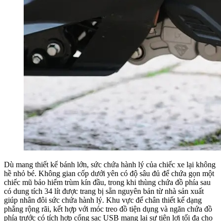
Dù mang thiết kế bánh lớn, sức chứa hành lý của chiếc xe lại không
hề nhỏ bé. Không gian cốp dưới yên có độ sâu đủ để chứa gọn một
chiếc mũ bảo hiểm trùm kín đầu, trong khi thùng chứa đồ phía sau
có dung tích 34 lít được trang bị sẵn nguyên bản từ nhà sản xuất
giúp nhân đôi sức chứa hành lý. Khu vực để chân thiết kế dạng
phẳng rộng rãi, kết hợp với móc treo đồ tiện dụng và ngăn chứa đồ
phía trước có tích hợp cổng sạc USB mang lại sự tiện lợi tối đa cho