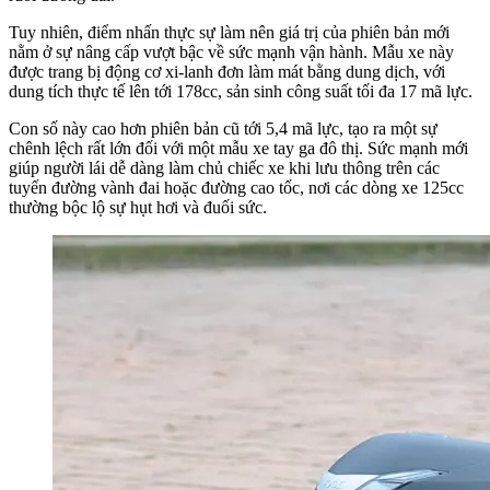
Tuy nhiên, điểm nhấn thực sự làm nên giá trị của phiên bản mới
nằm ở sự nâng cấp vượt bậc về sức mạnh vận hành. Mẫu xe này
được trang bị động cơ xi-lanh đơn làm mát bằng dung dịch, với
dung tích thực tế lên tới 178cc, sản sinh công suất tối đa 17 mã lực.
Con số này cao hơn phiên bản cũ tới 5,4 mã lực, tạo ra một sự
chênh lệch rất lớn đối với một mẫu xe tay ga đô thị. Sức mạnh mới
giúp người lái dễ dàng làm chủ chiếc xe khi lưu thông trên các
tuyến đường vành đai hoặc đường cao tốc, nơi các dòng xe 125cc
thường bộc lộ sự hụt hơi và đuối sức.