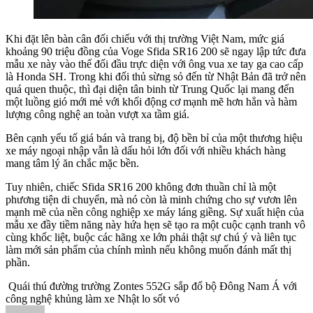
Khi đặt lên bàn cân đối chiếu với thị trường Việt Nam, mức giá
khoảng 90 triệu đồng của Voge Sfida SR16 200 sẽ ngay lập tức đưa
mẫu xe này vào thế đối đầu trực diện với ông vua xe tay ga cao cấp
là Honda SH. Trong khi đối thủ sừng sỏ đến từ Nhật Bản đã trở nên
quá quen thuộc, thì đại diện tân binh từ Trung Quốc lại mang đến
một luồng gió mới mẻ với khối động cơ mạnh mẽ hơn hẳn và hàm
lượng công nghệ an toàn vượt xa tầm giá.
Bên cạnh yếu tố giá bán và trang bị, độ bền bỉ của một thương hiệu
xe máy ngoại nhập vẫn là dấu hỏi lớn đối với nhiều khách hàng
mang tâm lý ăn chắc mặc bền.
Tuy nhiên, chiếc Sfida SR16 200 không đơn thuần chỉ là một
phương tiện di chuyển, mà nó còn là minh chứng cho sự vươn lên
mạnh mẽ của nền công nghiệp xe máy láng giềng. Sự xuất hiện của
mẫu xe đầy tiềm năng này hứa hẹn sẽ tạo ra một cuộc cạnh tranh vô
cùng khốc liệt, buộc các hãng xe lớn phải thật sự chú ý và liên tục
làm mới sản phẩm của chính mình nếu không muốn đánh mất thị
phần.
Quái thú đường trường Zontes 552G sắp đổ bộ Đông Nam Á với
công nghệ khủng làm xe Nhật lo sốt vó