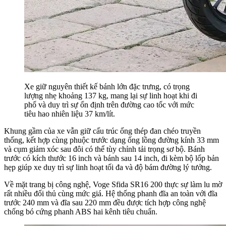
Xe giữ nguyên thiết kế bánh lớn đặc trưng, có trọng
lượng nhẹ khoảng 137 kg, mang lại sự linh hoạt khi đi
phố và duy trì sự ổn định trên đường cao tốc với mức
tiêu hao nhiên liệu 37 km/lít.
Khung gầm của xe vẫn giữ cấu trúc ống thép đan chéo truyền
thống, kết hợp cùng phuộc trước dạng ống lồng đường kính 33 mm
và cụm giảm xóc sau đôi có thể tùy chỉnh tải trọng sơ bộ. Bánh
trước có kích thước 16 inch và bánh sau 14 inch, đi kèm bộ lốp bản
hẹp giúp xe duy trì sự linh hoạt tối đa và độ bám đường lý tưởng.
Về mặt trang bị công nghệ, Voge Sfida SR16 200 thực sự làm lu mờ
rất nhiều đối thủ cùng mức giá. Hệ thống phanh đĩa an toàn với đĩa
trước 240 mm và đĩa sau 220 mm đều được tích hợp công nghệ
chống bó cứng phanh ABS hai kênh tiêu chuẩn.