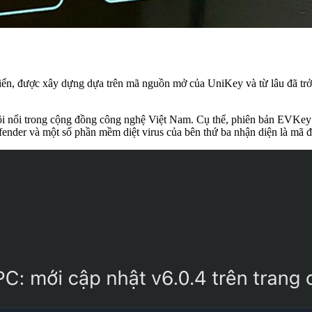
riển, được xây dựng dựa trên mã nguồn mở của UniKey và từ lâu đã trở
i nổi trong cộng đồng công nghệ Việt Nam. Cụ thể, phiên bản EVKey 6
ender và một số phần mềm diệt virus của bên thứ ba nhận diện là mã đ