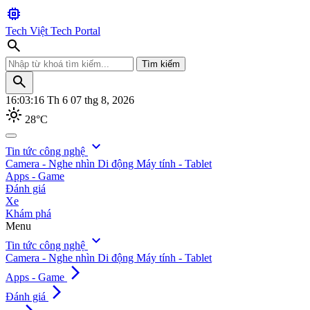
memory
Tech Việt
Tech Portal
search
Tìm kiếm
search
16:03:17
Th 6 07 thg 8, 2026
light_mode
28°C
search
expand_more
Tin tức công nghệ
Camera - Nghe nhìn
Di động
Máy tính - Tablet
Tìm kiếm
Apps - Game
Đánh giá
Xe
Khám phá
Menu
expand_more
Tin tức công nghệ
Camera - Nghe nhìn
Di động
Máy tính - Tablet
arrow_forward_ios
Apps - Game
arrow_forward_ios
Đánh giá