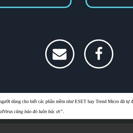
ười dùng cho biết các phần mềm như ESET hay Trend Micro đã tự độn
alVirus cũng báo đỏ luôn bác ơi”.