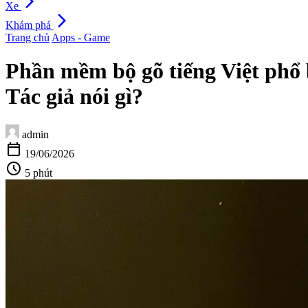
arrow_forward_ios
Xe
arrow_forward_ios
Khám phá
Trang chủ
Apps - Game
Phần mềm bộ gõ tiếng Việt phổ 
Tác giả nói gì?
admin
calendar_today
19/06/2026
schedule
5 phút