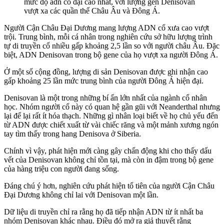
mức độ adn cổ đại cao nhất, với lượng gen Denisovan
vượt xa các quần thể Châu Âu và Đông Á.
Người Cận Châu Đại Dương mang lượng ADN cổ xưa cao vượt
trội. Trung bình, mỗi cá nhân trong nghiên cứu sở hữu lượng trình
tự di truyền cổ nhiều gấp khoảng 2,5 lần so với người châu Âu. Đặc
biệt, ADN Denisovan trong bộ gene của họ vượt xa người Đông Á.
Ở một số cộng đồng, lượng di sản Denisovan được ghi nhận cao
gấp khoảng 25 lần mức trung bình của người Đông Á hiện đại.
Denisovan là một trong những bí ẩn lớn nhất của ngành cổ nhân
học. Nhóm người cổ này có quan hệ gần gũi với Neanderthal nhưng
lại để lại rất ít hóa thạch. Những gì nhân loại biết về họ chủ yếu đến
từ ADN được chiết xuất từ vài chiếc răng và một mảnh xương ngón
tay tìm thấy trong hang Denisova ở Siberia.
Chính vì vậy, phát hiện mới càng gây chấn động khi cho thấy dấu
vết của Denisovan không chỉ tồn tại, mà còn in đậm trong bộ gene
của hàng triệu con người đang sống.
Đáng chú ý hơn, nghiên cứu phát hiện tổ tiên của người Cận Châu
Đại Dương không chỉ lai với Denisovan một lần.
Dữ liệu di truyền chỉ ra rằng họ đã tiếp nhận ADN từ ít nhất ba
nhóm Denisovan khác nhau. Điều đó mở ra giả thuyết rằng