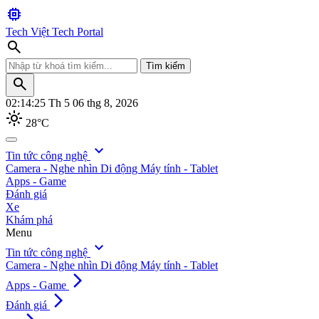
memory
Tech Việt
Tech Portal
search
Tìm kiếm
search
02:14:27
Th 5 06 thg 8, 2026
light_mode
28°C
search
expand_more
Tin tức công nghệ
Camera - Nghe nhìn
Di động
Máy tính - Tablet
Tìm kiếm
Apps - Game
Đánh giá
Xe
Khám phá
Menu
expand_more
Tin tức công nghệ
Camera - Nghe nhìn
Di động
Máy tính - Tablet
arrow_forward_ios
Apps - Game
arrow_forward_ios
Đánh giá