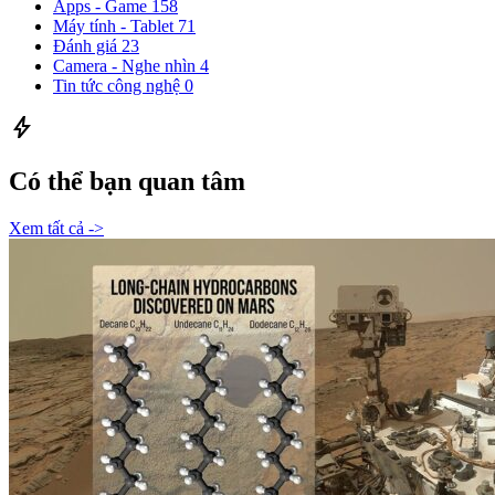
Apps - Game
158
Máy tính - Tablet
71
Đánh giá
23
Camera - Nghe nhìn
4
Tin tức công nghệ
0
bolt
Có thể bạn quan tâm
Xem tất cả ->