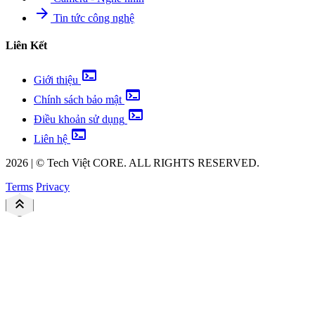
arrow_forward
Tin tức công nghệ
Liên Kết
terminal
Giới thiệu
terminal
Chính sách bảo mật
terminal
Điều khoản sử dụng
terminal
Liên hệ
2026
|
©
Tech Việt
CORE. ALL RIGHTS RESERVED.
Terms
Privacy
keyboard_double_arrow_up