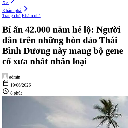
arrow_forward_ios
Xe
arrow_forward_ios
Khám phá
Trang chủ
Khám phá
Bí ẩn 42.000 năm hé lộ: Người
dân trên những hòn đảo Thái
Bình Dương này mang bộ gene
cổ xưa nhất nhân loại
admin
calendar_today
19/06/2026
schedule
8 phút