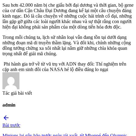
Sau hơn 42.000 năm bị che giấu bởi đại dương và thời gian, bộ gene
của cư dân Cận Châu Đại Dương đang kể lại một câu chuyện đáng
kinh ngạc. Đó là câu chuyện về những cuộc hải trình cổ đại, những
lần gặp gỡ giữa các loài người khác nhau và sự thật rằng con người
hiện đại không phải sản phẩm của một dòng tiến hóa đơn độc.
Trong mỗi chúng ta, lịch sử nhân loại vẫn đang tồn tại dưới dạng
những đoạn mã di truyền thầm lặng. Và đôi khi, chính những cộng
đồng tưởng chừng xa xôi nhất lại nắm giữ những chìa khóa quan
trọng nhất để giải mã chúng.
Phi hành gia trở về từ vũ trụ với ADN thay đổi: Thí nghiệm trên
cặp anh em sinh đôi của NASA hé lộ điều đáng lo ngại
Tác giả bài viết
admin
arrow_back
Bài trước
Minions lại gây bão trước ngày tái xuất, từ Mbappé đến Olympic