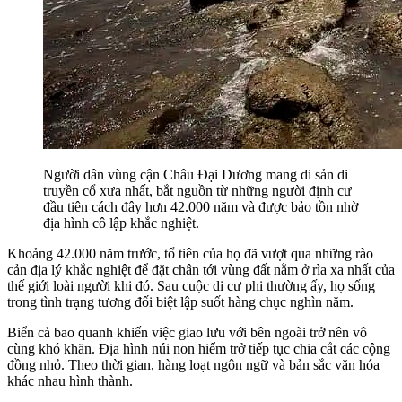
Người dân vùng cận Châu Đại Dương mang di sản di
truyền cổ xưa nhất, bắt nguồn từ những người định cư
đầu tiên cách đây hơn 42.000 năm và được bảo tồn nhờ
địa hình cô lập khắc nghiệt.
Khoảng 42.000 năm trước, tổ tiên của họ đã vượt qua những rào
cản địa lý khắc nghiệt để đặt chân tới vùng đất nằm ở rìa xa nhất của
thế giới loài người khi đó. Sau cuộc di cư phi thường ấy, họ sống
trong tình trạng tương đối biệt lập suốt hàng chục nghìn năm.
Biển cả bao quanh khiến việc giao lưu với bên ngoài trở nên vô
cùng khó khăn. Địa hình núi non hiểm trở tiếp tục chia cắt các cộng
đồng nhỏ. Theo thời gian, hàng loạt ngôn ngữ và bản sắc văn hóa
khác nhau hình thành.