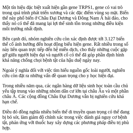
Một tín hiệu đặc biệt xuất hiện gần gene TRPS1, gene có vai trò
trong quá trình phát triển xương và các đặc điểm vùng sọ mặt. Biến
thể này phổ biến ở Châu Đại Dương và Đông Nam Á hải đảo, cho
thấy nó có thể đã mang lại lợi thế sinh tồn trong những điều kiện
môi trường nhất định.
Bên cạnh đó, nhóm nghiên cứu còn xác định được tới 3.127 biến
thể cổ ảnh hưởng đến hoạt động biểu hiện gene. Rất nhiều trong số
này liên quan trực tiếp đến hệ miễn dịch, cho thấy những cuộc gặp
gỡ giữa người hiện đại và người cổ có thể đã góp phần định hình
khả năng chống chọi bệnh tật của hậu duệ ngày nay.
Ngoài ý nghĩa đối với việc tìm hiểu nguồn gốc loài người, nghiên
cứu còn đặt ra những vấn đề quan trọng cho y học hiện đại.
Trong nhiều năm qua, các ngân hàng dữ liệu sinh học toàn cầu chủ
yếu tập trung vào những nhóm dân cư lớn tại châu Âu và một phần
châu Á. Các cộng đồng Châu Đại Dương vẫn bị nghiên cứu khá
hạn chế.
Điều đó đồng nghĩa nhiều biến thể di truyền quan trọng có thể đang
bị bỏ sót, làm giảm độ chính xác trong việc đánh giá nguy cơ bệnh
tật, phản ứng với thuốc hay xây dựng các phương pháp điều trị phù
hợp.