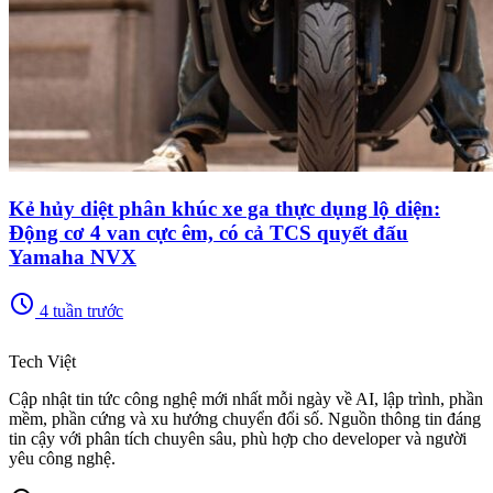
Kẻ hủy diệt phân khúc xe ga thực dụng lộ diện:
Động cơ 4 van cực êm, có cả TCS quyết đấu
Yamaha NVX
schedule
4 tuần trước
memory
Tech Việt
Cập nhật tin tức công nghệ mới nhất mỗi ngày về AI, lập trình, phần
mềm, phần cứng và xu hướng chuyển đổi số. Nguồn thông tin đáng
tin cậy với phân tích chuyên sâu, phù hợp cho developer và người
yêu công nghệ.