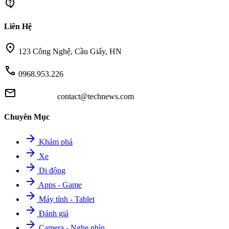
contact_support
Liên Hệ
location_on
123 Công Nghệ, Cầu Giấy, HN
call
0968.953.226
mail
contact@technews.com
Chuyên Mục
arrow_forward
Khám phá
arrow_forward
Xe
arrow_forward
Di động
arrow_forward
Apps - Game
arrow_forward
Máy tính - Tablet
arrow_forward
Đánh giá
arrow_forward
Camera - Nghe nhìn