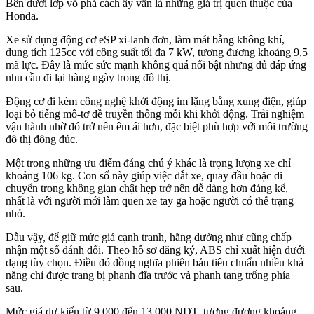
Bên dưới lớp vỏ phá cách ấy vẫn là những giá trị quen thuộc của
Honda.
Xe sử dụng động cơ eSP xi-lanh đơn, làm mát bằng không khí,
dung tích 125cc với công suất tối đa 7 kW, tương đương khoảng 9,5
mã lực. Đây là mức sức mạnh không quá nổi bật nhưng đủ đáp ứng
nhu cầu đi lại hàng ngày trong đô thị.
Động cơ đi kèm công nghệ khởi động im lặng bằng xung điện, giúp
loại bỏ tiếng mô-tơ đề truyền thống mỗi khi khởi động. Trải nghiệm
vận hành nhờ đó trở nên êm ái hơn, đặc biệt phù hợp với môi trường
đô thị đông đúc.
Một trong những ưu điểm đáng chú ý khác là trọng lượng xe chỉ
khoảng 106 kg. Con số này giúp việc dắt xe, quay đầu hoặc di
chuyển trong không gian chật hẹp trở nên dễ dàng hơn đáng kể,
nhất là với người mới làm quen xe tay ga hoặc người có thể trạng
nhỏ.
Dẫu vậy, để giữ mức giá cạnh tranh, hãng dường như cũng chấp
nhận một số đánh đổi. Theo hồ sơ đăng ký, ABS chỉ xuất hiện dưới
dạng tùy chọn. Điều đó đồng nghĩa phiên bản tiêu chuẩn nhiều khả
năng chỉ được trang bị phanh đĩa trước và phanh tang trống phía
sau.
Mức giá dự kiến từ 9.000 đến 13.000 NDT, tương đương khoảng