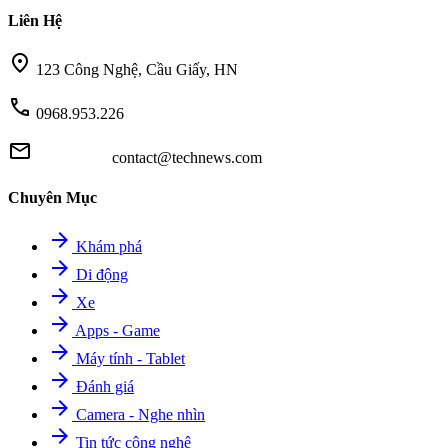
Liên Hệ
location_on
123 Công Nghệ, Cầu Giấy, HN
call
0968.953.226
mail
contact@technews.com
Chuyên Mục
arrow_forward
Khám phá
arrow_forward
Di động
arrow_forward
Xe
arrow_forward
Apps - Game
arrow_forward
Máy tính - Tablet
arrow_forward
Đánh giá
arrow_forward
Camera - Nghe nhìn
arrow_forward
Tin tức công nghệ