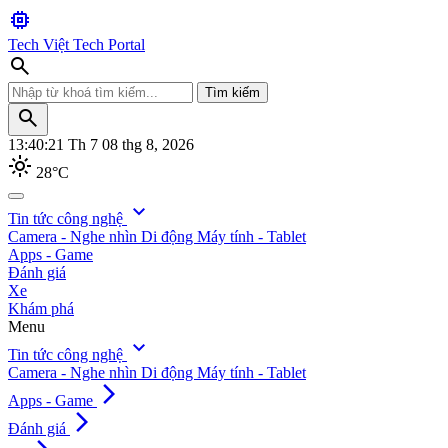
memory
Tech Việt
Tech Portal
search
Tìm kiếm
search
13:40:22
Th 7 08 thg 8, 2026
light_mode
28°C
search
expand_more
Tin tức công nghệ
Camera - Nghe nhìn
Di động
Máy tính - Tablet
Tìm kiếm
Apps - Game
Đánh giá
Xe
Khám phá
Menu
expand_more
Tin tức công nghệ
Camera - Nghe nhìn
Di động
Máy tính - Tablet
arrow_forward_ios
Apps - Game
arrow_forward_ios
Đánh giá