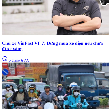
Chủ xe VinFast VF 7: Đừng mua xe điện nếu chưa
đi xe xăng
schedule
5 tháng trước