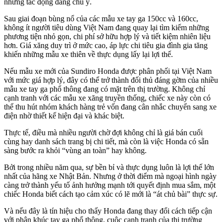
những tác động đáng chú ý.
Sau giai đoạn bùng nổ của các mẫu xe tay ga 150cc và 160cc,
không ít người tiêu dùng Việt Nam đang quay lại tìm kiếm những
phương tiện nhỏ gọn, chi phí sở hữu hợp lý và tiết kiệm nhiên liệu
hơn. Giá xăng duy trì ở mức cao, áp lực chi tiêu gia đình gia tăng
khiến những mẫu xe thiên về thực dụng lấy lại lợi thế.
Nếu mẫu xe mới của Sundiro Honda được phân phối tại Việt Nam
với mức giá hợp lý, đây có thể trở thành đối thủ đáng gờm của nhiều
mẫu xe tay ga phổ thông đang có mặt trên thị trường. Không chỉ
cạnh tranh với các mẫu xe xăng truyền thống, chiếc xe này còn có
thể thu hút nhóm khách hàng trẻ vốn đang cân nhắc chuyển sang xe
điện nhờ thiết kế hiện đại và khác biệt.
Thực tế, điều mà nhiều người chờ đợi không chỉ là giá bán cuối
cùng hay danh sách trang bị chi tiết, mà còn là việc Honda có sẵn
sàng bước ra khỏi “vùng an toàn” hay không.
Bởi trong nhiều năm qua, sự bền bỉ và thực dụng luôn là lợi thế lớn
nhất của hãng xe Nhật Bản. Nhưng ở thời điểm mà ngoại hình ngày
càng trở thành yếu tố ảnh hưởng mạnh tới quyết định mua sắm, một
chiếc Honda biết cách tạo cảm xúc có lẽ mới là “át chủ bài” thực sự.
Và nếu đây là tín hiệu cho thấy Honda đang thay đổi cách tiếp cận
với phân khúc tay ga phổ thông, cuộc cạnh tranh của thị trường