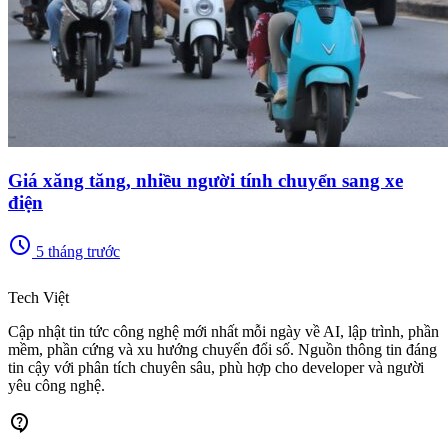
Giá xăng tăng, nhiều người tính chuyển sang xe
điện
schedule
5 tháng trước
memory
Tech Việt
Cập nhật tin tức công nghệ mới nhất mỗi ngày về AI, lập trình, phần
mềm, phần cứng và xu hướng chuyển đổi số. Nguồn thông tin đáng
tin cậy với phân tích chuyên sâu, phù hợp cho developer và người
yêu công nghệ.
contact_support