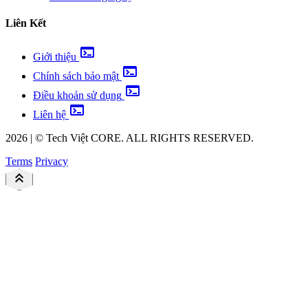
Liên Kết
terminal
Giới thiệu
terminal
Chính sách bảo mật
terminal
Điều khoản sử dụng
terminal
Liên hệ
2026
|
©
Tech Việt
CORE. ALL RIGHTS RESERVED.
Terms
Privacy
keyboard_double_arrow_up