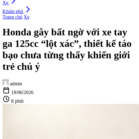
arrow_forward_ios
Xe
arrow_forward_ios
Khám phá
Trang chủ
Xe
Honda gây bất ngờ với xe tay
ga 125cc “lột xác”, thiết kế táo
bạo chưa từng thấy khiến giới
trẻ chú ý
admin
calendar_today
18/06/2026
schedule
8 phút