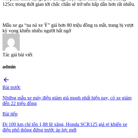
125cc trong thời gian tới chắc chắn sẽ trở nên hấp dẫn hơn rất nhiều.
Mẫu xe ga “na ná xe Ý” giá hơn 80 triệu đồng ra mắt, trang bị vượt
kỳ vọng khiến nhiều người bất ngờ
Tác giả bài viết
admin
arrow_back
Bài trước
Những mẫu xe máy điện giảm giá mạnh nhất hiện nay, có xe giảm
đến 22 triệu đồng
Bài tiếp
Đi 100 km chỉ tốn 1,88 lít xăng, Honda SCR125 giá rẻ khiến xe
điện phổ thông đứng trước áp lực mới