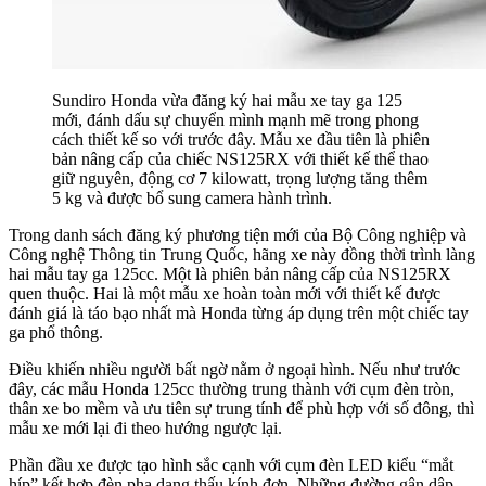
Sundiro Honda vừa đăng ký hai mẫu xe tay ga 125
mới, đánh dấu sự chuyển mình mạnh mẽ trong phong
cách thiết kế so với trước đây. Mẫu xe đầu tiên là phiên
bản nâng cấp của chiếc NS125RX với thiết kế thể thao
giữ nguyên, động cơ 7 kilowatt, trọng lượng tăng thêm
5 kg và được bổ sung camera hành trình.
Trong danh sách đăng ký phương tiện mới của Bộ Công nghiệp và
Công nghệ Thông tin Trung Quốc, hãng xe này đồng thời trình làng
hai mẫu tay ga 125cc. Một là phiên bản nâng cấp của NS125RX
quen thuộc. Hai là một mẫu xe hoàn toàn mới với thiết kế được
đánh giá là táo bạo nhất mà Honda từng áp dụng trên một chiếc tay
ga phổ thông.
Điều khiến nhiều người bất ngờ nằm ở ngoại hình. Nếu như trước
đây, các mẫu Honda 125cc thường trung thành với cụm đèn tròn,
thân xe bo mềm và ưu tiên sự trung tính để phù hợp với số đông, thì
mẫu xe mới lại đi theo hướng ngược lại.
Phần đầu xe được tạo hình sắc cạnh với cụm đèn LED kiểu “mắt
híp” kết hợp đèn pha dạng thấu kính đơn. Những đường gân dập