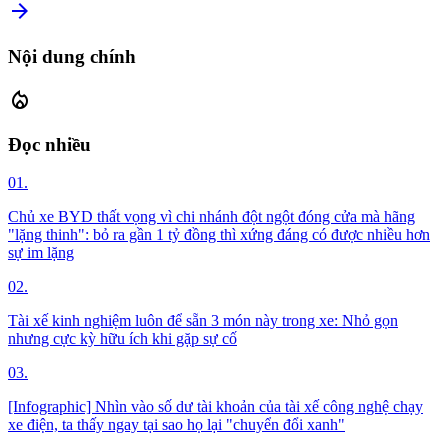
arrow_forward
Nội dung chính
local_fire_department
Đọc nhiều
01.
Chủ xe BYD thất vọng vì chi nhánh đột ngột đóng cửa mà hãng
"lặng thinh": bỏ ra gần 1 tỷ đồng thì xứng đáng có được nhiều hơn
sự im lặng
02.
Tài xế kinh nghiệm luôn để sẵn 3 món này trong xe: Nhỏ gọn
nhưng cực kỳ hữu ích khi gặp sự cố
03.
[Infographic] Nhìn vào số dư tài khoản của tài xế công nghệ chạy
xe điện, ta thấy ngay tại sao họ lại "chuyển đổi xanh"