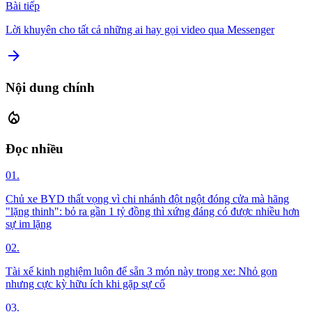
Bài tiếp
Lời khuyên cho tất cả những ai hay gọi video qua Messenger
arrow_forward
Nội dung chính
local_fire_department
Đọc nhiều
01.
Chủ xe BYD thất vọng vì chi nhánh đột ngột đóng cửa mà hãng
"lặng thinh": bỏ ra gần 1 tỷ đồng thì xứng đáng có được nhiều hơn
sự im lặng
02.
Tài xế kinh nghiệm luôn để sẵn 3 món này trong xe: Nhỏ gọn
nhưng cực kỳ hữu ích khi gặp sự cố
03.