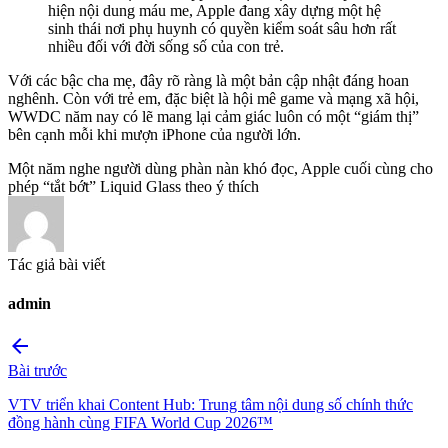
hiện nội dung máu me, Apple đang xây dựng một hệ
sinh thái nơi phụ huynh có quyền kiểm soát sâu hơn rất
nhiều đối với đời sống số của con trẻ.
Với các bậc cha mẹ, đây rõ ràng là một bản cập nhật đáng hoan
nghênh. Còn với trẻ em, đặc biệt là hội mê game và mạng xã hội,
WWDC năm nay có lẽ mang lại cảm giác luôn có một “giám thị”
bên cạnh mỗi khi mượn iPhone của người lớn.
Một năm nghe người dùng phàn nàn khó đọc, Apple cuối cùng cho
phép “tắt bớt” Liquid Glass theo ý thích
Tác giả bài viết
admin
arrow_back
Bài trước
VTV triển khai Content Hub: Trung tâm nội dung số chính thức
đồng hành cùng FIFA World Cup 2026™