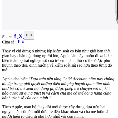
link
Share
Chia sẻ:
Thay vì chỉ dừng ở những lớp kiểm soát cơ bản như giới hạn thời
gian hay chặn nội dung người lớn, Apple lần này muốn đi xa hơn:
biến toàn bộ trải nghiệm số của trẻ em thành thứ có thể được phụ
huynh theo dõi, định hướng và kiểm soát sát sao hơn theo từng độ
tuổi.
Apple cho biết: “
Dựa trên nền tảng Child Account, năm nay chúng
tôi tập trung giải quyết những điều mà phụ huynh quan tâm nhất,
như trẻ có thể xem nội dung gì, được phép trò chuyện với ai, khi
nào được sử dụng thiết bị và cách cha mẹ có thể đồng hành cùng
hành trình số của con mình.”
Theo Apple, toàn bộ thay đổi mới được xây dựng dựa trên hai
nguyên tắc cốt lõi: mỗi đứa trẻ đều khác nhau và cha mẹ luôn là
người hiểu rõ điều gì phù hợp nhất với con mình.