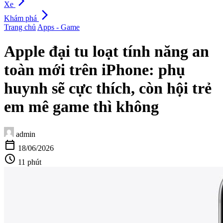
arrow_forward_ios
Xe
arrow_forward_ios
Khám phá
Trang chủ
Apps - Game
Apple đại tu loạt tính năng an
toàn mới trên iPhone: phụ
huynh sẽ cực thích, còn hội trẻ
em mê game thì không
admin
calendar_today
18/06/2026
schedule
11 phút