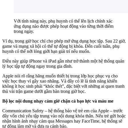
Với tính năng này, phụ huynh có thể lên lịch chính xác
ứng dụng nào được phép hoạt động vào từng thời điểm
trong ngày.
Ví dụ, trong giờ học chỉ cho phép mở ứng dụng học tập. Sau 22 giờ,
game và mạng xã hội có thể tự động bị khóa. Đến cuối tuần, phụ
huynh có thể nới lỏng giới hạn giải trí nếu muốn.
Điều này giúp iPhone và iPad gần như trở thành một hệ thống quản
lý học tập tự động ngay trong gia đình.
Apple nói rõ rằng hãng muốn thiết bị trong lớp học phục vụ cho
việc học thay vì gây xao nhãng. Và đây có lẽ là tính năng khiến
không ít học sinh phải “khóc thét”, đặc biệt với những ai quen tranh
thủ vài trận game dưới gầm bàn trong giờ học.
Bộ lọc nội dung nhạy cảm giờ chặn cả bạo lực và máu me
Communication Safety – hệ thống bảo vệ trẻ em của Apple – trước
đây vốn chủ yếu tập trung vào nội dung khỏa thân. Nếu trẻ gửi hoặc
nhận hình ảnh nhạy cảm qua Messages hay FaceTime, hệ thống sẽ
tự động làm mờ và đưa ra cảnh báo.