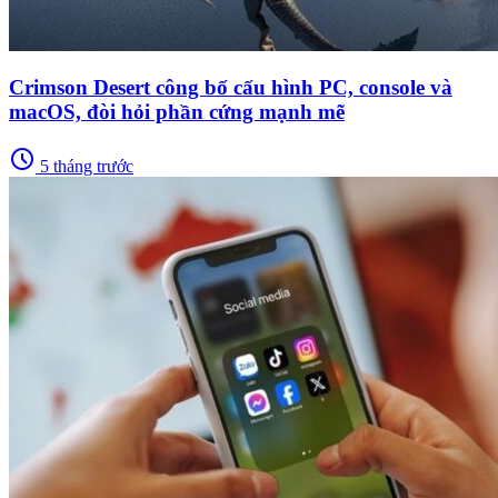
Crimson Desert công bố cấu hình PC, console và
macOS, đòi hỏi phần cứng mạnh mẽ
schedule
5 tháng trước