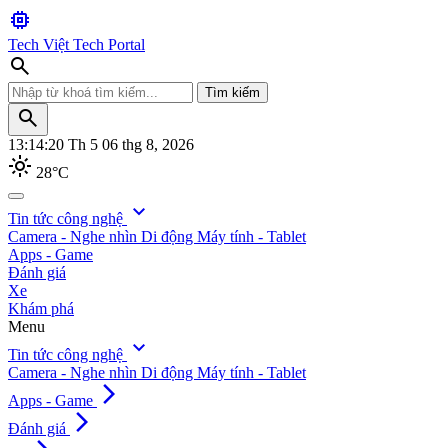
memory
Tech Việt
Tech Portal
search
Tìm kiếm
search
13:14:21
Th 5 06 thg 8, 2026
light_mode
28°C
search
expand_more
Tin tức công nghệ
Camera - Nghe nhìn
Di động
Máy tính - Tablet
Tìm kiếm
Apps - Game
Đánh giá
Xe
Khám phá
Menu
expand_more
Tin tức công nghệ
Camera - Nghe nhìn
Di động
Máy tính - Tablet
arrow_forward_ios
Apps - Game
arrow_forward_ios
Đánh giá