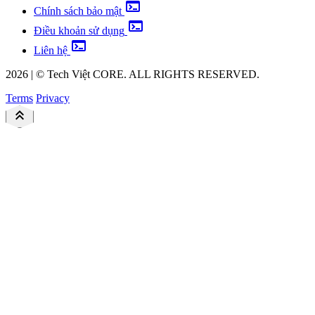
terminal
Chính sách bảo mật
terminal
Điều khoản sử dụng
terminal
Liên hệ
2026
|
©
Tech Việt
CORE. ALL RIGHTS RESERVED.
Terms
Privacy
keyboard_double_arrow_up