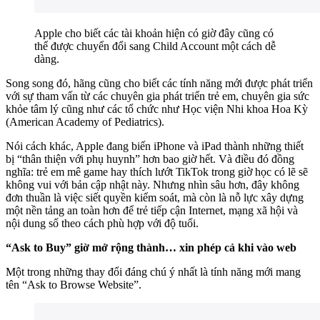
Apple cho biết các tài khoản hiện có giờ đây cũng có
thể được chuyển đổi sang Child Account một cách dễ
dàng.
Song song đó, hãng cũng cho biết các tính năng mới được phát triển
với sự tham vấn từ các chuyên gia phát triển trẻ em, chuyên gia sức
khỏe tâm lý cũng như các tổ chức như Học viện Nhi khoa Hoa Kỳ
(American Academy of Pediatrics).
Nói cách khác, Apple đang biến iPhone và iPad thành những thiết
bị “thân thiện với phụ huynh” hơn bao giờ hết. Và điều đó đồng
nghĩa: trẻ em mê game hay thích lướt TikTok trong giờ học có lẽ sẽ
không vui với bản cập nhật này. Nhưng nhìn sâu hơn, đây không
đơn thuần là việc siết quyền kiểm soát, mà còn là nỗ lực xây dựng
một nền tảng an toàn hơn để trẻ tiếp cận Internet, mạng xã hội và
nội dung số theo cách phù hợp với độ tuổi.
“Ask to Buy” giờ mở rộng thành… xin phép cả khi vào web
Một trong những thay đổi đáng chú ý nhất là tính năng mới mang
tên “Ask to Browse Website”.