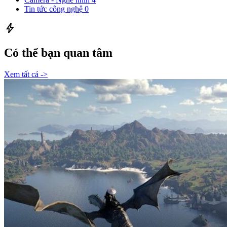
Tin tức công nghệ
0
bolt
Có thể bạn quan tâm
Xem tất cả ->