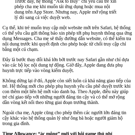
Trước đây, hệ thống “Ask to Buy” chỉ yêu cầu trẻ xin
phép cha mẹ khi muốn tải ứng dụng hoặc mua nội
dung trên App Store. Nhưng nay, Apple mở rộng triết
lý đó sang cả việc duyệt web.
Cụ thể, khi trẻ muốn truy cập một website mới trên Safari, hệ thống
có thể yêu cầu gửi thông báo xin phép tới phụ huynh thông qua ứng
dụng Messages. Cha mẹ sẽ thấy đường dẫn website, có thể kiểm tra
nội dung trước khi quyết định cho phép hoặc từ chối truy cập chỉ
bằng một cú chạm.
Đây là bước thay đổi khá lớn bởi trước nay Safari gần như chỉ dựa
vào các bộ lọc nội dung tự động. Giờ đây, Apple đang đưa phụ
huynh trực tiếp vào vòng kiểm duyệt.
Không dừng lại ở đó, Apple còn siết luôn cả khả năng giao tiếp của
trẻ. Hệ thống mới cho phép phụ huynh yêu cầu phê duyệt trước khi
con thêm một liên hệ mới vào danh bạ. Theo Apple, điều này giúp
trẻ chỉ giao tiếp với những người đáng tin cậy và có thể mở rộng
dần vòng kết nối theo từng giai đoạn trưởng thành.
Ngoài cha mẹ, Apple cũng cho phép thêm các người lớn đáng tin
cậy khác vào hệ thống quản lý như ông bà hoặc người giám hộ
trong gia đình.
Time Allowance: “ác mộng” mới với hội game thủ nhí