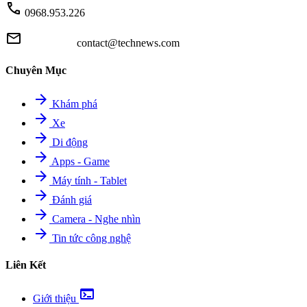
call
0968.953.226
mail
contact@technews.com
Chuyên Mục
arrow_forward
Khám phá
arrow_forward
Xe
arrow_forward
Di động
arrow_forward
Apps - Game
arrow_forward
Máy tính - Tablet
arrow_forward
Đánh giá
arrow_forward
Camera - Nghe nhìn
arrow_forward
Tin tức công nghệ
Liên Kết
terminal
Giới thiệu