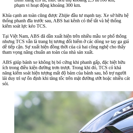
phạm vi hoạt động khoảng 300 km.
Khía cạnh an toàn cũng được Zhijie đầu tư mạnh tay. Xe sở hữu hệ
thống phanh đĩa trước sau, ABS hai kênh có thể tắt và hệ thống
kiểm soát lực kéo TCS.
Tại Việt Nam, ABS đã dần xuất hiện trên nhiều mẫu xe phổ thông
nhưng TCS vẫn là trang bị tương đối hiếm ở các dòng xe tay ga giá
dễ tiếp cận. Sự xuất hiện đồng thời của cả hai công nghệ cho thấy
tham vọng nâng chuẩn an toàn của nhà sản xuất.
ABS giúp bánh xe không bị bó cứng khi phanh gấp, đặc biệt hữu
ích trong điều kiện đường trơn trượt. Trong khi đó, TCS có khả
năng kiểm soát hiện tượng mất độ bám của bánh sau, hỗ trợ người
lái duy trì sự ổn định khi tăng tốc trên mặt đường ướt hoặc nhiều cát
sỏi.