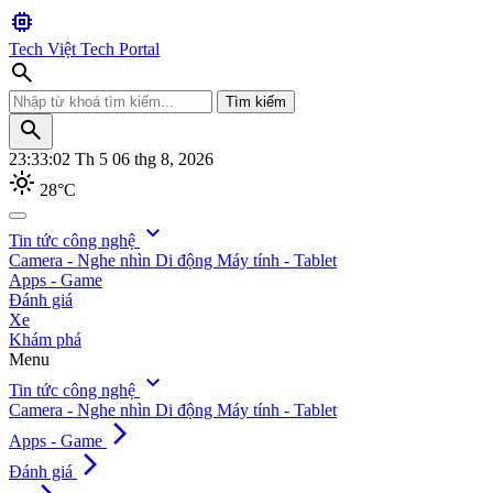
memory
Tech Việt
Tech Portal
search
Tìm kiếm
search
23:33:04
Th 5 06 thg 8, 2026
light_mode
28°C
search
expand_more
Tin tức công nghệ
Camera - Nghe nhìn
Di động
Máy tính - Tablet
Tìm kiếm
Apps - Game
Đánh giá
Xe
Khám phá
Menu
expand_more
Tin tức công nghệ
Camera - Nghe nhìn
Di động
Máy tính - Tablet
arrow_forward_ios
Apps - Game
arrow_forward_ios
Đánh giá