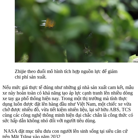
Zhijie theo đuổi mô hình tích hợp nguồn lực để giảm
chi phí sản xuất.
Nếu mức giá thực tế đúng như những gì nhà sản xuất cam kết, mẫu
xe này hoàn toàn có khả năng tạo áp lực cạnh tranh lên nhiều dòng
xe tay ga phổ thông hiện nay. Trong một thị trường mà tính thực
dụng luôn được đặt lên hàng đầu như Việt Nam, một chiếc xe vừa
chở được nhiều đồ, vừa tiết kiệm nhiên liệu, lại sở hữu ABS, TCS
cùng các công nghệ thông minh hiện đại chắc chắn là công thức có
sức hấp dẫn không nhỏ đối với người tiêu dùng.
NASA đặt mục tiêu đưa con người lên sinh sống tại siêu căn cứ
trên Mặt Trăng vào năm 2032