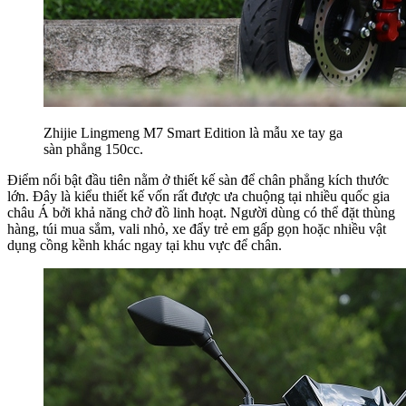
Zhijie Lingmeng M7 Smart Edition là mẫu xe tay ga
sàn phẳng 150cc.
Điểm nổi bật đầu tiên nằm ở thiết kế sàn để chân phẳng kích thước
lớn. Đây là kiểu thiết kế vốn rất được ưa chuộng tại nhiều quốc gia
châu Á bởi khả năng chở đồ linh hoạt. Người dùng có thể đặt thùng
hàng, túi mua sắm, vali nhỏ, xe đẩy trẻ em gấp gọn hoặc nhiều vật
dụng cồng kềnh khác ngay tại khu vực để chân.