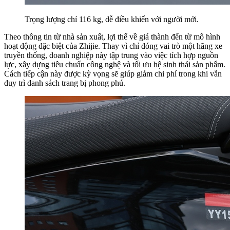
Trọng lượng chỉ 116 kg, dễ điều khiển với người mới.
Theo thông tin từ nhà sản xuất, lợi thế về giá thành đến từ mô hình
hoạt động đặc biệt của Zhijie. Thay vì chỉ đóng vai trò một hãng xe
truyền thống, doanh nghiệp này tập trung vào việc tích hợp nguồn
lực, xây dựng tiêu chuẩn công nghệ và tối ưu hệ sinh thái sản phẩm.
Cách tiếp cận này được kỳ vọng sẽ giúp giảm chi phí trong khi vẫn
duy trì danh sách trang bị phong phú.