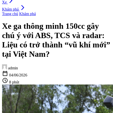
arrow_forward_ios
Xe
arrow_forward_ios
Khám phá
Trang chủ
Khám phá
Xe ga thông minh 150cc gây
chú ý với ABS, TCS và radar:
Liệu có trở thành “vũ khí mới”
tại Việt Nam?
admin
calendar_today
04/06/2026
schedule
8 phút