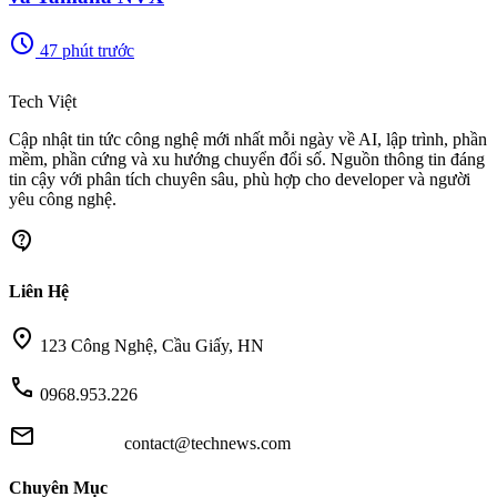
schedule
47 phút trước
memory
Tech Việt
Cập nhật tin tức công nghệ mới nhất mỗi ngày về AI, lập trình, phần
mềm, phần cứng và xu hướng chuyển đổi số. Nguồn thông tin đáng
tin cậy với phân tích chuyên sâu, phù hợp cho developer và người
yêu công nghệ.
contact_support
Liên Hệ
location_on
123 Công Nghệ, Cầu Giấy, HN
call
0968.953.226
mail
contact@technews.com
Chuyên Mục