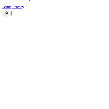
Terms
Privacy
keyboard_double_arrow_up