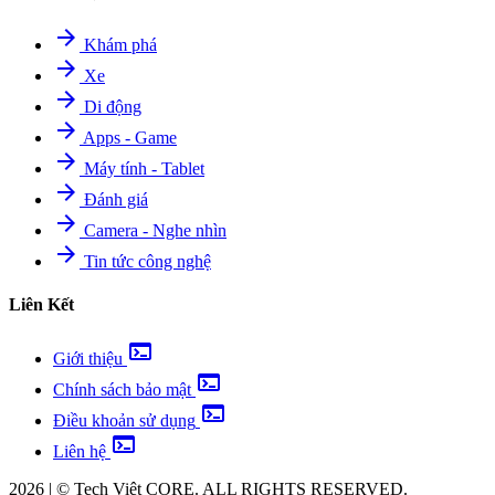
arrow_forward
Khám phá
arrow_forward
Xe
arrow_forward
Di động
arrow_forward
Apps - Game
arrow_forward
Máy tính - Tablet
arrow_forward
Đánh giá
arrow_forward
Camera - Nghe nhìn
arrow_forward
Tin tức công nghệ
Liên Kết
terminal
Giới thiệu
terminal
Chính sách bảo mật
terminal
Điều khoản sử dụng
terminal
Liên hệ
2026
|
©
Tech Việt
CORE. ALL RIGHTS RESERVED.