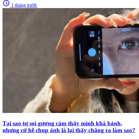
schedule
1 tháng trước
Tại sao tự soi gương cảm thấy mình khá bảnh,
nhưng cứ hễ chụp ảnh là lại thấy chẳng ra làm sao?