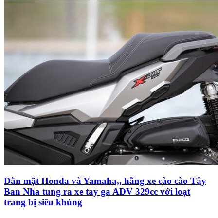
Dằn mặt Honda và Yamaha,, hãng xe cào cào Tây
Ban Nha tung ra xe tay ga ADV 329cc với loạt
trang bị siêu khủng