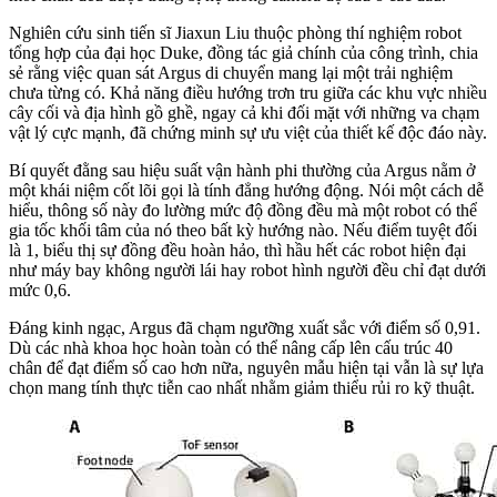
Nghiên cứu sinh tiến sĩ Jiaxun Liu thuộc phòng thí nghiệm robot
tổng hợp của đại học Duke, đồng tác giả chính của công trình, chia
sẻ rằng việc quan sát Argus di chuyển mang lại một trải nghiệm
chưa từng có. Khả năng điều hướng trơn tru giữa các khu vực nhiều
cây cối và địa hình gồ ghề, ngay cả khi đối mặt với những va chạm
vật lý cực mạnh, đã chứng minh sự ưu việt của thiết kế độc đáo này.
Bí quyết đằng sau hiệu suất vận hành phi thường của Argus nằm ở
một khái niệm cốt lõi gọi là tính đẳng hướng động. Nói một cách dễ
hiểu, thông số này đo lường mức độ đồng đều mà một robot có thể
gia tốc khối tâm của nó theo bất kỳ hướng nào. Nếu điểm tuyệt đối
là 1, biểu thị sự đồng đều hoàn hảo, thì hầu hết các robot hiện đại
như máy bay không người lái hay robot hình người đều chỉ đạt dưới
mức 0,6.
Đáng kinh ngạc, Argus đã chạm ngưỡng xuất sắc với điểm số 0,91.
Dù các nhà khoa học hoàn toàn có thể nâng cấp lên cấu trúc 40
chân để đạt điểm số cao hơn nữa, nguyên mẫu hiện tại vẫn là sự lựa
chọn mang tính thực tiễn cao nhất nhằm giảm thiểu rủi ro kỹ thuật.