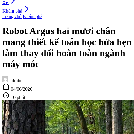
arrow_forward_ios
Xe
arrow_forward_ios
Khám phá
Trang chủ
Khám phá
Robot Argus hai mươi chân
mang thiết kế toán học hứa hẹn
làm thay đổi hoàn toàn ngành
máy móc
admin
calendar_today
04/06/2026
schedule
10 phút