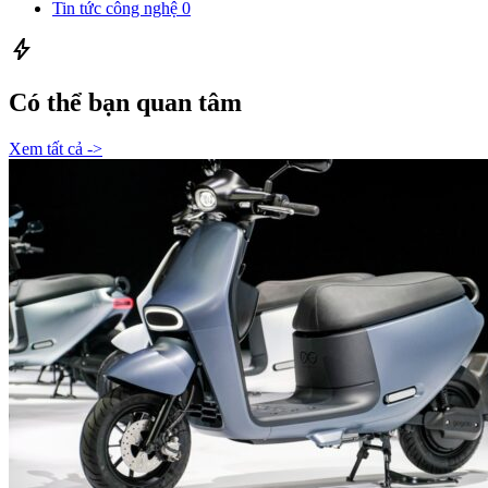
Tin tức công nghệ
0
bolt
Có thể bạn quan tâm
Xem tất cả ->