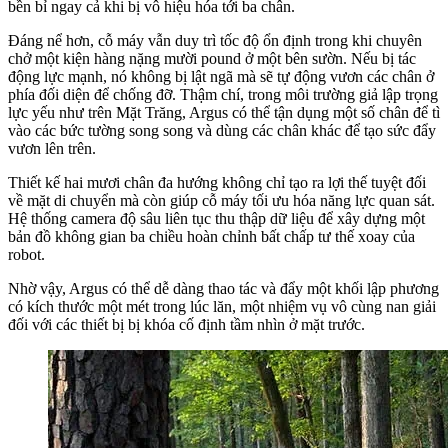
bền bỉ ngay cả khi bị vô hiệu hóa tới ba chân.
Đáng nể hơn, cỗ máy vẫn duy trì tốc độ ổn định trong khi chuyên
chở một kiện hàng nặng mười pound ở một bên sườn. Nếu bị tác
động lực mạnh, nó không bị lật ngã mà sẽ tự động vươn các chân ở
phía đối diện để chống đỡ. Thậm chí, trong môi trường giả lập trọng
lực yếu như trên Mặt Trăng, Argus có thể tận dụng một số chân để tì
vào các bức tường song song và dùng các chân khác để tạo sức đẩy
vươn lên trên.
Thiết kế hai mươi chân đa hướng không chỉ tạo ra lợi thế tuyệt đối
về mặt di chuyển mà còn giúp cỗ máy tối ưu hóa năng lực quan sát.
Hệ thống camera độ sâu liên tục thu thập dữ liệu để xây dựng một
bản đồ không gian ba chiều hoàn chỉnh bất chấp tư thế xoay của
robot.
Nhờ vậy, Argus có thể dễ dàng thao tác và đẩy một khối lập phương
có kích thước một mét trong lúc lăn, một nhiệm vụ vô cùng nan giải
đối với các thiết bị bị khóa cố định tầm nhìn ở mặt trước.