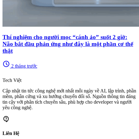
Thí nghiệm cho người mọc “cánh ảo” suốt 2 giờ:
Não bắt đầu phản ứng như đây là một phần cơ thể
thật
schedule
2 tháng trước
memory
Tech Việt
Cập nhật tin tức công nghệ mới nhất mỗi ngày về AI, lập trình, phần
mềm, phần cứng và xu hướng chuyển đổi số. Nguồn thông tin đáng
tin cậy với phân tích chuyên sâu, phù hợp cho developer và người
yêu công nghệ.
contact_support
Liên Hệ