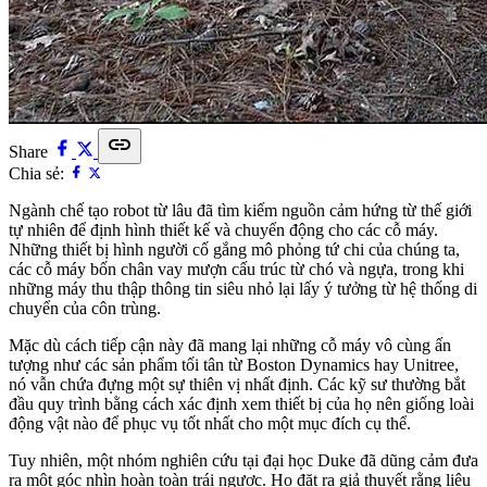
link
Share
Chia sẻ:
Ngành chế tạo robot từ lâu đã tìm kiếm nguồn cảm hứng từ thế giới
tự nhiên để định hình thiết kế và chuyển động cho các cỗ máy.
Những thiết bị hình người cố gắng mô phỏng tứ chi của chúng ta,
các cỗ máy bốn chân vay mượn cấu trúc từ chó và ngựa, trong khi
những máy thu thập thông tin siêu nhỏ lại lấy ý tưởng từ hệ thống di
chuyển của côn trùng.
Mặc dù cách tiếp cận này đã mang lại những cỗ máy vô cùng ấn
tượng như các sản phẩm tối tân từ Boston Dynamics hay Unitree,
nó vẫn chứa đựng một sự thiên vị nhất định. Các kỹ sư thường bắt
đầu quy trình bằng cách xác định xem thiết bị của họ nên giống loài
động vật nào để phục vụ tốt nhất cho một mục đích cụ thể.
Tuy nhiên, một nhóm nghiên cứu tại đại học Duke đã dũng cảm đưa
ra một góc nhìn hoàn toàn trái ngược. Họ đặt ra giả thuyết rằng liệu