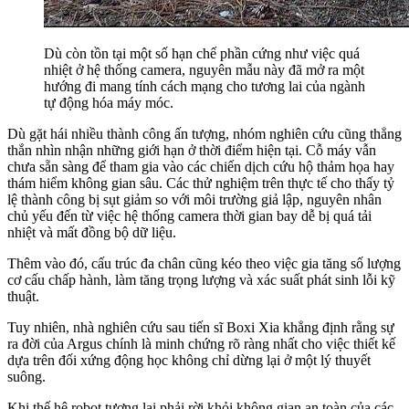
Dù còn tồn tại một số hạn chế phần cứng như việc quá
nhiệt ở hệ thống camera, nguyên mẫu này đã mở ra một
hướng đi mang tính cách mạng cho tương lai của ngành
tự động hóa máy móc.
Dù gặt hái nhiều thành công ấn tượng, nhóm nghiên cứu cũng thẳng
thắn nhìn nhận những giới hạn ở thời điểm hiện tại. Cỗ máy vẫn
chưa sẵn sàng để tham gia vào các chiến dịch cứu hộ thảm họa hay
thám hiểm không gian sâu. Các thử nghiệm trên thực tế cho thấy tỷ
lệ thành công bị sụt giảm so với môi trường giả lập, nguyên nhân
chủ yếu đến từ việc hệ thống camera thời gian bay dễ bị quá tải
nhiệt và mất đồng bộ dữ liệu.
Thêm vào đó, cấu trúc đa chân cũng kéo theo việc gia tăng số lượng
cơ cấu chấp hành, làm tăng trọng lượng và xác suất phát sinh lỗi kỹ
thuật.
Tuy nhiên, nhà nghiên cứu sau tiến sĩ Boxi Xia khẳng định rằng sự
ra đời của Argus chính là minh chứng rõ ràng nhất cho việc thiết kế
dựa trên đối xứng động học không chỉ dừng lại ở một lý thuyết
suông.
Khi thế hệ robot tương lai phải rời khỏi không gian an toàn của các