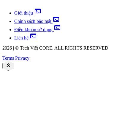
terminal
Giới thiệu
terminal
Chính sách bảo mật
terminal
Điều khoản sử dụng
terminal
Liên hệ
2026
|
©
Tech Việt
CORE. ALL RIGHTS RESERVED.
Terms
Privacy
keyboard_double_arrow_up