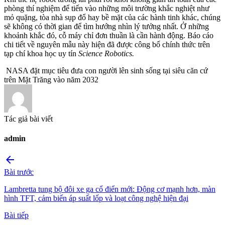
phòng thí nghiệm để tiến vào những môi trường khắc nghiệt như
mỏ quặng, tòa nhà sụp đổ hay bề mặt của các hành tinh khác, chúng
sẽ không có thời gian để tìm hướng nhìn lý tưởng nhất. Ở những
khoảnh khắc đó, cỗ máy chỉ đơn thuần là cần hành động. Báo cáo
chi tiết về nguyên mẫu này hiện đã được công bố chính thức trên
tạp chí khoa học uy tín
Science Robotics.
NASA đặt mục tiêu đưa con người lên sinh sống tại siêu căn cứ
trên Mặt Trăng vào năm 2032
Tác giả bài viết
admin
arrow_back
Bài trước
Lambretta tung bộ đôi xe ga cổ điển mới: Động cơ mạnh hơn, màn
hình TFT, cảm biến áp suất lốp và loạt công nghệ hiện đại
Bài tiếp