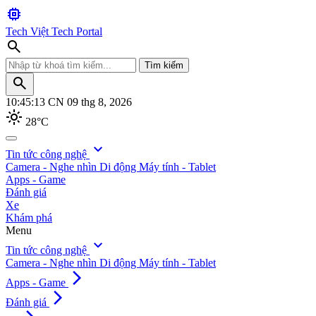
memory
Tech Việt
Tech Portal
search
Tìm kiếm
search
10:45:15
CN 09 thg 8, 2026
light_mode
28°C
search
expand_more
Tin tức công nghệ
Camera - Nghe nhìn
Di động
Máy tính - Tablet
Tìm kiếm
Apps - Game
Đánh giá
Xe
Khám phá
Menu
expand_more
Tin tức công nghệ
Camera - Nghe nhìn
Di động
Máy tính - Tablet
arrow_forward_ios
Apps - Game
arrow_forward_ios
Đánh giá