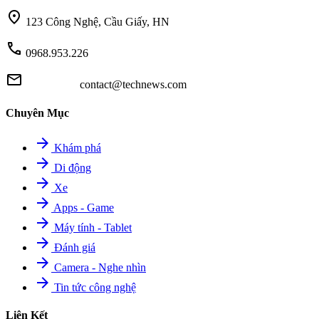
location_on
123 Công Nghệ, Cầu Giấy, HN
call
0968.953.226
mail
contact@technews.com
Chuyên Mục
arrow_forward
Khám phá
arrow_forward
Di động
arrow_forward
Xe
arrow_forward
Apps - Game
arrow_forward
Máy tính - Tablet
arrow_forward
Đánh giá
arrow_forward
Camera - Nghe nhìn
arrow_forward
Tin tức công nghệ
Liên Kết