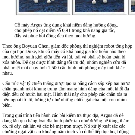
Cỗ máy Argus ứng dụng khái niệm đẳng hướng động,
cho phép nó đạt điểm số 0,91 trong khả năng gia tốc,
đẩy và phục hồi đồng đều theo mọi hướng.
Theo ông Boyuan Chen, giám đốc phòng thí nghiệm robot tổng hợp
của đại học Duke, khi cỗ máy có khả năng gia tốc hoàn hảo theo
mọi hướng, ranh giới giữa tiến và lùi, trái và phải sẽ hoàn toàn bị
xóa nhòa. Để đạt được hình dáng tối ưu đó, nhóm nghiên cứu đã
phải miệt mài chạy hơn 1.500 cấu hình mô phỏng máy tính khác
nhau.
Cấu trúc vật lý chiến thắng được tạo ra bằng cách sắp xếp hai mươi
chân quanh một khung trung tâm mang hình dáng của một khối đa
diện đều có mười hai mặt. Hình thái này cho phép các chân tỏa ra
bên ngoài từ lõi, tương tự như những chiếc gai của một con nhím
biển.
Trong quá trình tiến hành các bài kiểm tra thực địa, Argus đã dễ
dàng lăn qua hàng loạt địa hình phức tạp như đường bê tông, thảm
cỏ, rễ cây, cát lún và các bề mặt trơn trượt. Nó xử lý xuất sắc các
chướng ngại vật cao khoảng năm inch và có thể tiếp tục hoạt động