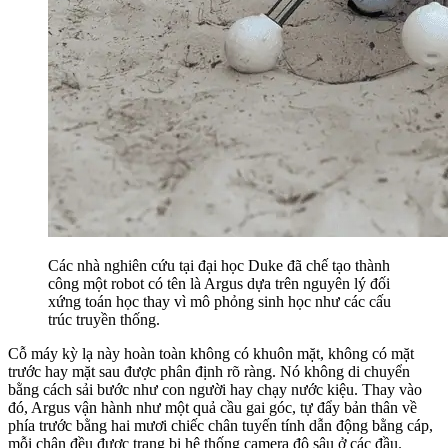
Các nhà nghiên cứu tại đại học Duke đã chế tạo thành
công một robot có tên là Argus dựa trên nguyên lý đối
xứng toán học thay vì mô phỏng sinh học như các cấu
trúc truyền thống.
Cỗ máy kỳ lạ này hoàn toàn không có khuôn mặt, không có mặt
trước hay mặt sau được phân định rõ ràng. Nó không di chuyển
bằng cách sải bước như con người hay chạy nước kiệu. Thay vào
đó, Argus vận hành như một quả cầu gai góc, tự đẩy bản thân về
phía trước bằng hai mươi chiếc chân tuyến tính dẫn động bằng cáp,
mỗi chân đều được trang bị hệ thống camera độ sâu ở các đầu.