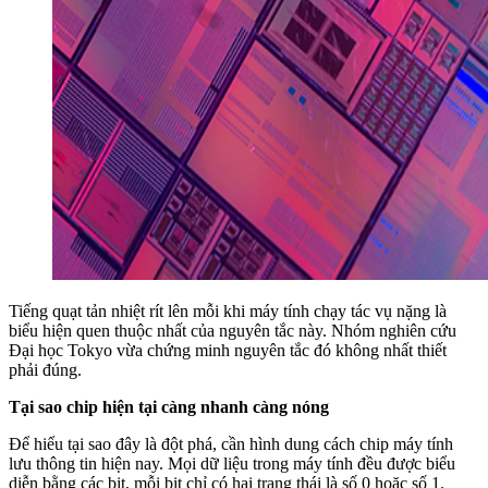
Tiếng quạt tản nhiệt rít lên mỗi khi máy tính chạy tác vụ nặng là
biểu hiện quen thuộc nhất của nguyên tắc này. Nhóm nghiên cứu
Đại học Tokyo vừa chứng minh nguyên tắc đó không nhất thiết
phải đúng.
Tại sao chip hiện tại càng nhanh càng nóng
Để hiểu tại sao đây là đột phá, cần hình dung cách chip máy tính
lưu thông tin hiện nay. Mọi dữ liệu trong máy tính đều được biểu
diễn bằng các bit, mỗi bit chỉ có hai trạng thái là số 0 hoặc số 1.