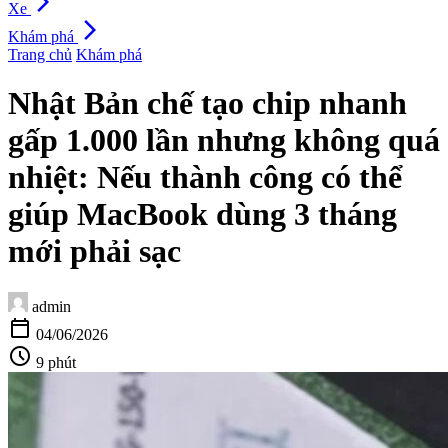
arrow_forward_ios
Xe
arrow_forward_ios
Khám phá
Trang chủ
Khám phá
Nhật Bản chế tạo chip nhanh
gấp 1.000 lần nhưng không quá
nhiệt: Nếu thành công có thể
giúp MacBook dùng 3 tháng
mới phải sạc
admin
calendar_today
04/06/2026
schedule
9 phút