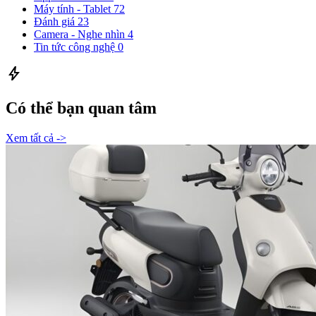
Máy tính - Tablet
72
Đánh giá
23
Camera - Nghe nhìn
4
Tin tức công nghệ
0
bolt
Có thể bạn quan tâm
Xem tất cả ->