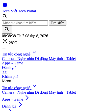
memory
Tech Việt
Tech Portal
search
Tìm kiếm
search
08:38:39
Th 7 08 thg 8, 2026
light_mode
28°C
search
expand_more
Tin tức công nghệ
Camera - Nghe nhìn
Di động
Máy tính - Tablet
Tìm kiếm
Apps - Game
Đánh giá
Xe
Khám phá
Menu
expand_more
Tin tức công nghệ
Camera - Nghe nhìn
Di động
Máy tính - Tablet
arrow_forward_ios
Apps - Game
arrow_forward_ios
Đánh giá