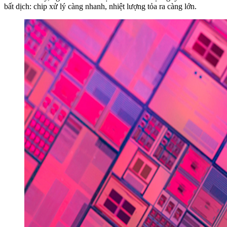
bất dịch: chip xử lý càng nhanh, nhiệt lượng tỏa ra càng lớn.