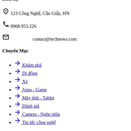
location_on
123 Công Nghệ, Cầu Giấy, HN
call
0968.953.226
mail
contact@technews.com
Chuyên Mục
arrow_forward
Khám phá
arrow_forward
Di động
arrow_forward
Xe
arrow_forward
Apps - Game
arrow_forward
Máy tính - Tablet
arrow_forward
Đánh giá
arrow_forward
Camera - Nghe nhìn
arrow_forward
Tin tức công nghệ