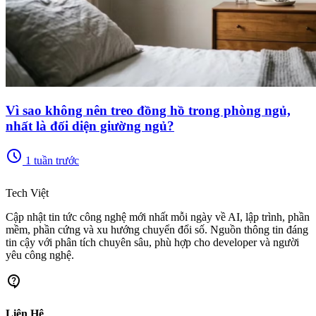
Vì sao không nên treo đồng hồ trong phòng ngủ,
nhất là đối diện giường ngủ?
schedule
1 tuần trước
memory
Tech Việt
Cập nhật tin tức công nghệ mới nhất mỗi ngày về AI, lập trình, phần
mềm, phần cứng và xu hướng chuyển đổi số. Nguồn thông tin đáng
tin cậy với phân tích chuyên sâu, phù hợp cho developer và người
yêu công nghệ.
contact_support
Liên Hệ