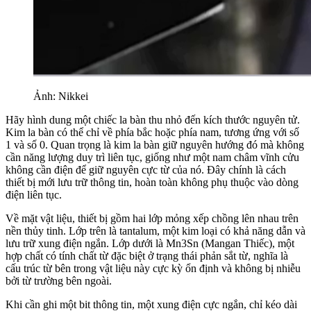
Ảnh: Nikkei
Hãy hình dung một chiếc la bàn thu nhỏ đến kích thước nguyên tử.
Kim la bàn có thể chỉ về phía bắc hoặc phía nam, tương ứng với số
1 và số 0. Quan trọng là kim la bàn giữ nguyên hướng đó mà không
cần năng lượng duy trì liên tục, giống như một nam châm vĩnh cửu
không cần điện để giữ nguyên cực từ của nó. Đây chính là cách
thiết bị mới lưu trữ thông tin, hoàn toàn không phụ thuộc vào dòng
điện liên tục.
Về mặt vật liệu, thiết bị gồm hai lớp mỏng xếp chồng lên nhau trên
nền thủy tinh. Lớp trên là tantalum, một kim loại có khả năng dẫn và
lưu trữ xung điện ngắn. Lớp dưới là Mn3Sn (Mangan Thiếc), một
hợp chất có tính chất từ đặc biệt ở trạng thái phản sắt từ, nghĩa là
cấu trúc từ bên trong vật liệu này cực kỳ ổn định và không bị nhiễu
bởi từ trường bên ngoài.
Khi cần ghi một bit thông tin, một xung điện cực ngắn, chỉ kéo dài