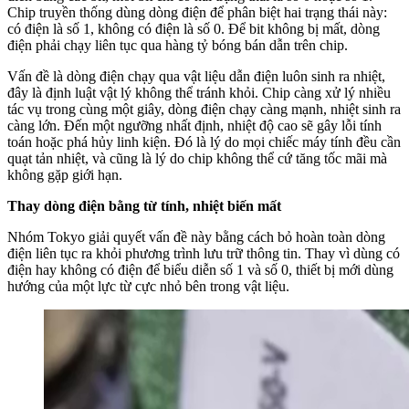
Chip truyền thống dùng dòng điện để phân biệt hai trạng thái này:
có điện là số 1, không có điện là số 0. Để bit không bị mất, dòng
điện phải chạy liên tục qua hàng tỷ bóng bán dẫn trên chip.
Vấn đề là dòng điện chạy qua vật liệu dẫn điện luôn sinh ra nhiệt,
đây là định luật vật lý không thể tránh khỏi. Chip càng xử lý nhiều
tác vụ trong cùng một giây, dòng điện chạy càng mạnh, nhiệt sinh ra
càng lớn. Đến một ngưỡng nhất định, nhiệt độ cao sẽ gây lỗi tính
toán hoặc phá hủy linh kiện. Đó là lý do mọi chiếc máy tính đều cần
quạt tản nhiệt, và cũng là lý do chip không thể cứ tăng tốc mãi mà
không gặp giới hạn.
Thay dòng điện bằng từ tính, nhiệt biến mất
Nhóm Tokyo giải quyết vấn đề này bằng cách bỏ hoàn toàn dòng
điện liên tục ra khỏi phương trình lưu trữ thông tin. Thay vì dùng có
điện hay không có điện để biểu diễn số 1 và số 0, thiết bị mới dùng
hướng của một lực từ cực nhỏ bên trong vật liệu.