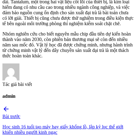
dài. Tantalum, một trong hai vật liệu cốt lõi của thiết bị, là kim loại
hiếm đang có nhu cầu cao trong nhiều ngành công nghiệp, và việc
đảm bảo nguồn cung ổn định cho sản xuất đại trà là bài toán chưa
có lời giải. Thiết bị cũng chưa được thử nghiệm trong điều kiện thực
tế bên ngoài môi trường phòng thí nghiệm kiểm soát chặt chẽ.
Nhóm nghiên cứu cho biết nguyên mẫu chip đầu tiên dự kiến hoàn
thành vào năm 2030, còn phiên bản thương mại sẽ còn đến nhiều
năm sau mốc đó. Vật lý học đã được chứng minh, nhưng hành trình
từ chứng minh vật lý đến dây chuyền sản xuất đại trà là một thách
thức hoàn toàn khác.
Tác giả bài viết
admin
arrow_back
Bài trước
Học sinh 16 tuổi tạo máy bay giấy khổng lồ, lập kỷ lục thế giới
khiến nhiều người kinh ngạc