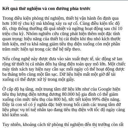
Kết quả thử nghiệm và con đường phía trước
Trong điều kiện phòng thí nghiệm, thiết bị vận hành ổn định qua
hơn 100 tỷ chu kỳ mà không xảy ra sự cố. Cùng điều kiện tốc độ
đó, chip thông thường đã quá nhiệt và ngừng hoạt động sau chỉ 10
triệu chu kỳ. Nhóm nghiên cứu cũng phát hiện thêm một đặc tính
quan trọng: hiệu năng của thiết bị cải thiện khi thu nhỏ kích thước
linh kiện, mở ra khả năng giảm tiêu thụ điện xuống còn một phần
trăm mức hiện tại trong các thế hệ tiếp theo.
Nếu công nghệ này được đưa vào sản xuất thực tế, tác động sẽ lan
rộng từ thiết bị cá nhân đến hạ tầng điện toán quy mô lớn. Một chiếc
máy tính xách tay hiện nay cần sạc mỗi ngày có thể hoạt động được
ba tháng trên cùng một lần sạc. Dữ liệu hiện mất một giờ để tải
xuống có thể được xử lý trong một giây.
Ở cấp độ hạ tầng, một trung tâm dữ liệu lớn như của Google hiện
tiêu thụ lượng điện tương đương 80.000 hộ gia đình có thể giảm
xuống còn mức tiêu thụ của 800 hộ, tức tiết kiệm 99% điện năng.
Đây là con số có ý nghĩa đặc biệt trong bối cảnh các trung tâm dữ
liệu phục vụ trí tuệ nhân tạo đang tiêu thụ điện với tốc độ ngày càng
khó kiểm soát.
Tuy nhiên, khoảng cách từ phòng thí nghiệm đến thị trường còn rất