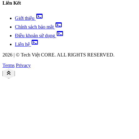
Liên Kết
terminal
Giới thiệu
terminal
Chính sách bảo mật
terminal
Điều khoản sử dụng
terminal
Liên hệ
2026
|
©
Tech Việt
CORE. ALL RIGHTS RESERVED.
Terms
Privacy
keyboard_double_arrow_up