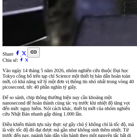
link
Share
Chia sẻ:
Vào ngày 14 tháng 5 năm 2026, nhóm nghiên cứu thuộc Đại học
Tokyo công bố trên tạp chí Science một thiết bị bán dẫn hoàn toàn
mới, có khả năng xử lý một đơn vị thông tin nhỏ nhất trong vòng 40
picosecond, tức 40 phần nghìn tỷ giây.
Để so sánh, chip thông thường hiện nay cần khoảng một
nanosecond để hoàn thành cùng tác vụ trước khi nhiệt độ tăng vọt
đến mức nguy hiểm. Nói cách khác, thiết bị mới của nhóm nghiên
cứu Nhật Bản nhanh gấp đúng 1.000 lần.
Điều khiến thành tựu này thực sự gây chú ý không chỉ là tốc độ, mà
là việc tốc độ đó đạt được mà gần như không sinh thêm nhiệt. Từ
trước đến nay, ngành bán dẫn vận hành theo một nguyên tắc bất di