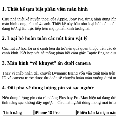
1. Thiết kế tạm biệt phần viền màn hình
Cựu nhà thiết kế huyền thoại của Apple, Jony Ive, từng hình dung hì
màn hình cong tràn cả 4 cạnh. Thiết kế này hầu như loại bỏ hoàn to
đang tương tác trực tiếp trên một phiến kính tương lai.
2. Loại bỏ hoàn toàn các nút bấm vật lý
Các nút cơ học lồi ra ở cạnh bên đã trở nên quá quen thuộc trên các
cạnh kính. Kết hợp với hệ thống phản hồi cảm giác Taptic Engine đư
3. Màn hình “vô khuyết” ẩn dưới camera
Thay vì chấp nhận dải khuyết Dynamic Island vốn vẫn xuất hiện trên
ID và camera trước được dự đoán sẽ chuyển hoàn toàn xuống dưới màn
4. Đột phá về dung lượng pin và sạc ngược
Nếu dung lượng pin của các dòng Plus hay Pro Max hiện tại đang dừ
tính năng sạc không dây ngược – điều mà người dùng mong mỏi từ lâu 
Tính năng
iPhone 18 Pro
Phiên bản kỉ niệm nă