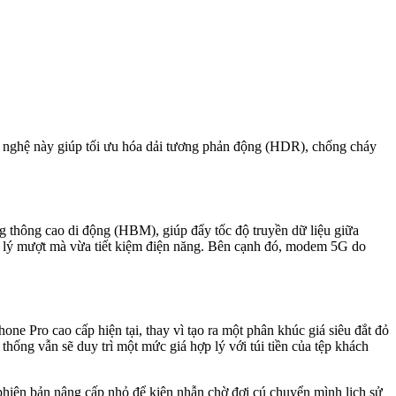
g nghệ này giúp tối ưu hóa dải tương phản động (HDR), chống cháy
ăng thông cao di động (HBM), giúp đẩy tốc độ truyền dữ liệu giữa
 xử lý mượt mà vừa tiết kiệm điện năng. Bên cạnh đó, modem 5G do
ne Pro cao cấp hiện tại, thay vì tạo ra một phân khúc giá siêu đắt đỏ
hống vẫn sẽ duy trì một mức giá hợp lý với túi tiền của tệp khách
 phiên bản nâng cấp nhỏ để kiên nhẫn chờ đợi cú chuyển mình lịch sử