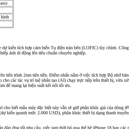
ass)
 hình
le dự kiến tích hợp cảm biến Tụ điện tràn bên (LOFIC) tùy chỉnh. Côn
nhiếp ảnh di động lên tiêu chuẩn chuyên nghiệp.
 trên tiến trình 2nm tiên tiến. Điểm nhấn nằm ở việc tích hợp Bộ nhớ b
o các tác vụ trí tuệ nhân tạo (AI) chạy trực tiếp trên thiết bị, vừa
m để mang lại hiệu suất kết nối tối ưu.
rỉ cho biết mẫu máy đặc biệt này vẫn sẽ giữ phân khúc giá của dòng iPho
(dự kiến quanh mức 2.000 USD), phân khúc thiết bị dạng thanh truyền t
vẫn đáp ứng tốt nhu cầu, việc tạm thời bỏ qua thế hệ iPhone 18 hay các