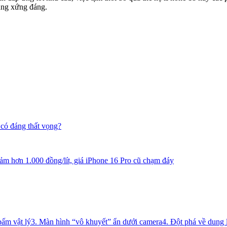
ùng xứng đáng.
 có đáng thất vọng?
m hơn 1.000 đồng/lít, giá iPhone 16 Pro cũ chạm đáy
bấm vật lý
3. Màn hình “vô khuyết” ẩn dưới camera
4. Đột phá về dung 