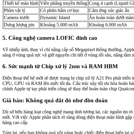
Thiết kế màn hình
Viền phẳng truyền thống
Cong 4 cạnh (Liquid Gl
Phím vật lý
Có phím bấm cơ học
Cảm ứng xúc giác ẩn
Camera trước
Dynamic Island
Ẩn hoàn toàn dưới màn
Dưng lượng pin
Khoảng 5.000 mAh
Khoảng 6.000 mAh
5. Công nghệ camera LOFIC đỉnh cao
Về nhiếp ảnh, thay vì chỉ nâng cấp số Megapixel thông thường, App
sáng ở vùng quá rực và giữ nguyên chi tiết ở vùng tối sâu, nâng tầm 
6. Sức mạnh từ Chip xử lý 2nm và RAM HBM
Điện thoại thế hệ mới sẽ được trang bị chip xử lý A21 Pro phát triển
CPU, GPU và RAM lên mức tối đa. Cấu trúc này tối ưu hóa hoàn hảo ch
chính Apple tự tay phát triển cũng sẽ thay thế hoàn toàn chip Qualcom
Giá bán: Không quá đắt đỏ như đồn đoán
Dù sở hữu hàng loạt công nghệ mang tính tương lai, các nguồn tin rò 
mới. Với việc Apple phân tách rõ ràng dòng điện thoại màn hình gập 
hàng cao cấp.
Tóm lại, nếu bạn không quá vội vàng hoặc chiếc điện thoại hiện tại 