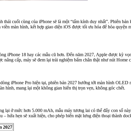
nh thái cuối cùng của iPhone sẽ là một “tấm kính duy nhất”. Phiên bả
àn viền màn hình, kết hợp giao diện iOS được tối ưu hóa để hòa quyệ
 dòng iPhone 18 hay các mẫu cũ hơn. Đến năm 2027, Apple được kỳ vọng
ợc nâng cấp, máy sẽ đem lại trải nghiệm bấm chân thật như nút Home củ
 dòng iPhone Pro hiện tại, phiên bản 2027 hướng tới màn hình OLED m
 hình, mang lại một không gian hiển thị trọn vẹn, không góc chết.
ng lại ở mức hơn 5.000 mAh, mẫu máy tương lai có thể đẩy con số này
– hứa hẹn sẽ xuất hiện, cho phép biến mặt lưng điện thoại thành dock
m 2027