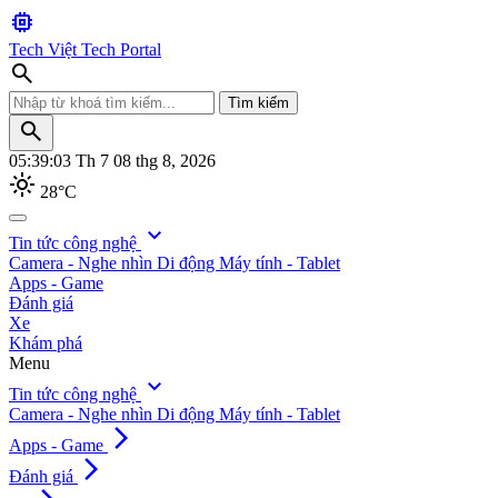
memory
Tech Việt
Tech Portal
search
Tìm kiếm
search
05:39:04
Th 7 08 thg 8, 2026
light_mode
28°C
search
expand_more
Tin tức công nghệ
Camera - Nghe nhìn
Di động
Máy tính - Tablet
Tìm kiếm
Apps - Game
Đánh giá
Xe
Khám phá
Menu
expand_more
Tin tức công nghệ
Camera - Nghe nhìn
Di động
Máy tính - Tablet
arrow_forward_ios
Apps - Game
arrow_forward_ios
Đánh giá