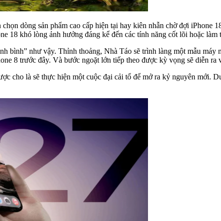
 chọn dòng sản phẩm cao cấp hiện tại hay kiên nhẫn chờ đợi iPhone 18 P
one 18 khó lòng ảnh hưởng đáng kể đến các tính năng cốt lõi hoặc làm t
nh bình” như vậy. Thỉnh thoảng, Nhà Táo sẽ trình làng một mẫu máy ma
ne 8 trước đây. Và bước ngoặt lớn tiếp theo được kỳ vọng sẽ diễn ra
ợc cho là sẽ thực hiện một cuộc đại cải tổ để mở ra kỷ nguyên mới. D