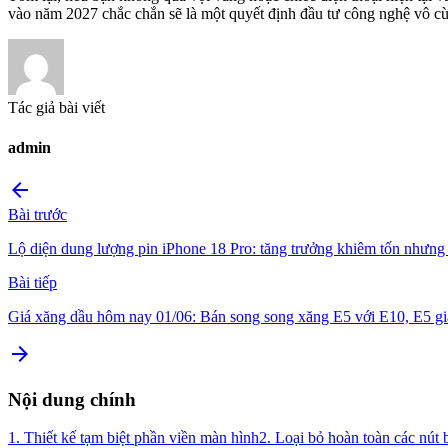
vào năm 2027 chắc chắn sẽ là một quyết định đầu tư công nghệ vô c
Tác giả bài viết
admin
arrow_back
Bài trước
Lộ diện dung lượng pin iPhone 18 Pro: tăng trưởng khiêm tốn nhưng
Bài tiếp
Giá xăng dầu hôm nay 01/06: Bán song song xăng E5 với E10, E5 giả
arrow_forward
Nội dung chính
1. Thiết kế tạm biệt phần viền màn hình
2. Loại bỏ hoàn toàn các nút 