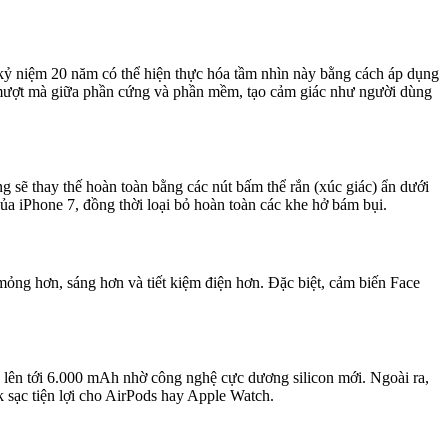
n kỷ niệm 20 năm có thể hiện thực hóa tầm nhìn này bằng cách áp dụng
n mượt mà giữa phần cứng và phần mềm, tạo cảm giác như người dùng
 sẽ thay thế hoàn toàn bằng các nút bấm thể rắn (xúc giác) ẩn dưới
a iPhone 7, đồng thời loại bỏ hoàn toàn các khe hở bám bụi.
ỏng hơn, sáng hơn và tiết kiệm điện hơn. Đặc biệt, cảm biến Face
 lên tới 6.000 mAh nhờ công nghệ cực dương silicon mới. Ngoài ra,
 sạc tiện lợi cho AirPods hay Apple Watch.