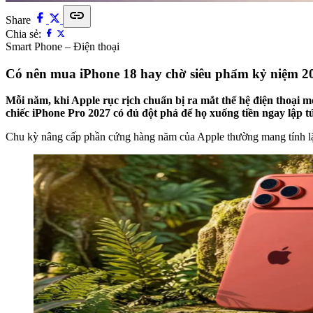
link
Share
Chia sẻ:
Smart Phone – Điện thoại
Có nên mua iPhone 18 hay chờ siêu phẩm kỷ niệm 2
Mỗi năm, khi Apple rục rịch chuẩn bị ra mắt thế hệ điện thoại m
chiếc iPhone Pro 2027 có đủ đột phá để họ xuống tiền ngay lập t
Chu kỳ nâng cấp phần cứng hàng năm của Apple thường mang tính lặp đi