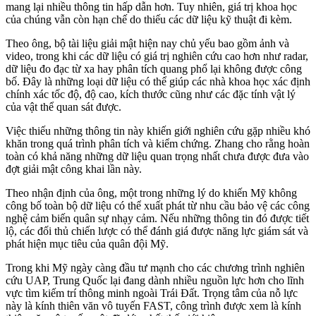
mang lại nhiều thông tin hấp dẫn hơn. Tuy nhiên, giá trị khoa học
của chúng vẫn còn hạn chế do thiếu các dữ liệu kỹ thuật đi kèm.
Theo ông, bộ tài liệu giải mật hiện nay chủ yếu bao gồm ảnh và
video, trong khi các dữ liệu có giá trị nghiên cứu cao hơn như radar,
dữ liệu đo đạc từ xa hay phân tích quang phổ lại không được công
bố. Đây là những loại dữ liệu có thể giúp các nhà khoa học xác định
chính xác tốc độ, độ cao, kích thước cũng như các đặc tính vật lý
của vật thể quan sát được.
Việc thiếu những thông tin này khiến giới nghiên cứu gặp nhiều khó
khăn trong quá trình phân tích và kiểm chứng. Zhang cho rằng hoàn
toàn có khả năng những dữ liệu quan trọng nhất chưa được đưa vào
đợt giải mật công khai lần này.
Theo nhận định của ông, một trong những lý do khiến Mỹ không
công bố toàn bộ dữ liệu có thể xuất phát từ nhu cầu bảo vệ các công
nghệ cảm biến quân sự nhạy cảm. Nếu những thông tin đó được tiết
lộ, các đối thủ chiến lược có thể đánh giá được năng lực giám sát và
phát hiện mục tiêu của quân đội Mỹ.
Trong khi Mỹ ngày càng đầu tư mạnh cho các chương trình nghiên
cứu UAP, Trung Quốc lại đang dành nhiều nguồn lực hơn cho lĩnh
vực tìm kiếm trí thông minh ngoài Trái Đất. Trọng tâm của nỗ lực
này là kính thiên văn vô tuyến FAST, công trình được xem là kính