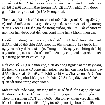
chuyển vật lý thực tế thay vì lỗi cảm biến hoặc nhiễu hình ảnh, đây
có thể là một trong những trường hợp bất thường nhất từng được
ghi nhận trong các tài liệu UAP công khai.
Theo các phân tích có hỗ trợ của trí tuệ nhân tạo mà Zhang đề cập,
vật thể có thể đã trải qua gia tốc vượt mức 600g. Con số này tương
đương khoảng 600 lần gia tốc trọng trường của Trái Đất và vượt xa
mọi giới hạn được biết đến của công nghệ hàng không hiện đại.
Để dễ hình dung, các phi công chiến đấu được huấn luyện đặc biệt
thường chỉ có thể chịu được mức gia tốc khoảng 9-12g trước khi
nguy cơ mất ý thức xuất hiện. Trong khi đó, ngay cả những thiết bị
bay không người lái tiên tiến nhất hiện nay cũng chỉ hoạt động hiệu
quả trong phạm vi vài chục g.
Nếu con số 600g là chính xác, điều đó đồng nghĩa vật thể này đang
thể hiện khả năng cơ động nằm ngoài giới hạn của mọi loại máy bay
được công khai trên thế giới. Không chỉ vậy, Zhang còn lưu ý rằng
vật thể dường như không sở hữu bất kỳ hệ thống đẩy nào có thể
quan sát được trong đoạn video.
Một chi tiết khác càng làm tăng thêm sự bí ẩn là hình dạng của vật
thể được cho là có dấu hiệu thay đổi trong quá trình di chuyển.
Theo nhà nghiên cứu Trung Quốc, yếu tố này khiến việc đánh giá
bản chất thực sự của hiện tượng trở nên phức tạp hơn rất nhiều.