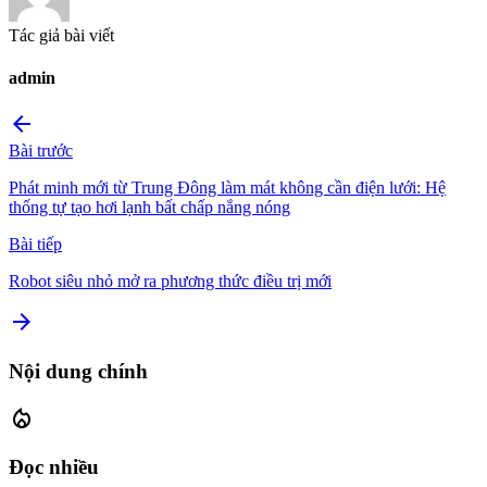
Tác giả bài viết
admin
arrow_back
Bài trước
Phát minh mới từ Trung Đông làm mát không cần điện lưới: Hệ
thống tự tạo hơi lạnh bất chấp nắng nóng
Bài tiếp
Robot siêu nhỏ mở ra phương thức điều trị mới
arrow_forward
Nội dung chính
local_fire_department
Đọc nhiều