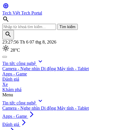
memory
Tech Việt
Tech Portal
search
Tìm kiếm
search
23:27:57
Th 6 07 thg 8, 2026
light_mode
28°C
search
expand_more
Tin tức công nghệ
Camera - Nghe nhìn
Di động
Máy tính - Tablet
Tìm kiếm
Apps - Game
Đánh giá
Xe
Khám phá
Menu
expand_more
Tin tức công nghệ
Camera - Nghe nhìn
Di động
Máy tính - Tablet
arrow_forward_ios
Apps - Game
arrow_forward_ios
Đánh giá