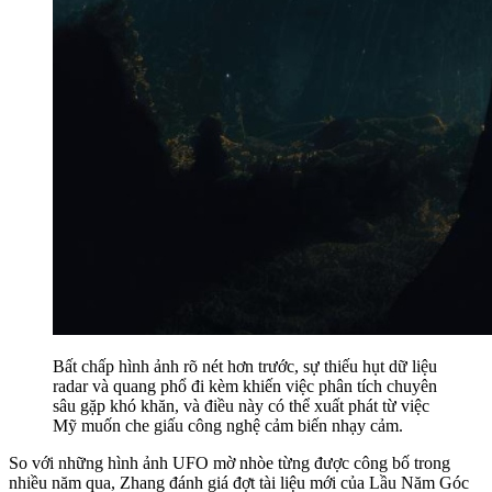
Bất chấp hình ảnh rõ nét hơn trước, sự thiếu hụt dữ liệu
radar và quang phổ đi kèm khiến việc phân tích chuyên
sâu gặp khó khăn, và điều này có thể xuất phát từ việc
Mỹ muốn che giấu công nghệ cảm biến nhạy cảm.
So với những hình ảnh UFO mờ nhòe từng được công bố trong
nhiều năm qua, Zhang đánh giá đợt tài liệu mới của Lầu Năm Góc