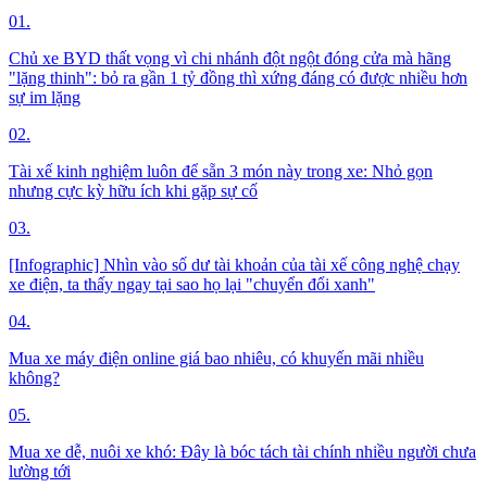
01.
Chủ xe BYD thất vọng vì chi nhánh đột ngột đóng cửa mà hãng
"lặng thinh": bỏ ra gần 1 tỷ đồng thì xứng đáng có được nhiều hơn
sự im lặng
02.
Tài xế kinh nghiệm luôn để sẵn 3 món này trong xe: Nhỏ gọn
nhưng cực kỳ hữu ích khi gặp sự cố
03.
[Infographic] Nhìn vào số dư tài khoản của tài xế công nghệ chạy
xe điện, ta thấy ngay tại sao họ lại "chuyển đổi xanh"
04.
Mua xe máy điện online giá bao nhiêu, có khuyến mãi nhiều
không?
05.
Mua xe dễ, nuôi xe khó: Đây là bóc tách tài chính nhiều người chưa
lường tới