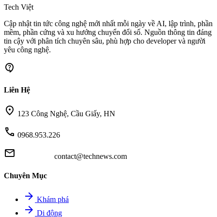
Tech Việt
Cập nhật tin tức công nghệ mới nhất mỗi ngày về AI, lập trình, phần
mềm, phần cứng và xu hướng chuyển đổi số. Nguồn thông tin đáng
tin cậy với phân tích chuyên sâu, phù hợp cho developer và người
yêu công nghệ.
contact_support
Liên Hệ
location_on
123 Công Nghệ, Cầu Giấy, HN
call
0968.953.226
mail
contact@technews.com
Chuyên Mục
arrow_forward
Khám phá
arrow_forward
Di động