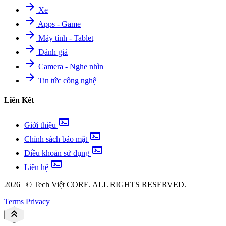
arrow_forward
Xe
arrow_forward
Apps - Game
arrow_forward
Máy tính - Tablet
arrow_forward
Đánh giá
arrow_forward
Camera - Nghe nhìn
arrow_forward
Tin tức công nghệ
Liên Kết
terminal
Giới thiệu
terminal
Chính sách bảo mật
terminal
Điều khoản sử dụng
terminal
Liên hệ
2026
|
©
Tech Việt
CORE. ALL RIGHTS RESERVED.
Terms
Privacy
keyboard_double_arrow_up