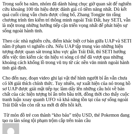
Trong suốt ba năm, nhóm đã dành hàng chục giờ quan sát để nghiên
cứu khoảng 100 tín hiệu được đánh giá có tiềm năng nhất. Dù kết
quả cuối cùng vẫn chưa được công bố, Zhang Tongjie tin rằng
chương trình tìm kiếm trí thông minh ngoài Trái Đất, hay SETI, vẫn
là một trong những hướng tiếp cận triển vọng nhất để phát hiện sự
sống ngoài hành tinh.
Theo các nhà nghiên cứu, điểm khác biệt cơ bản giữa UAP và SETI
nằm ở phạm vi nghiên cứu. Nếu UAP tập trung vào những hiện
tượng được quan sát trong khu vực gần Trái Đất, thì SETI hướng
đến việc tìm kiếm các tín hiệu vi sóng có thể đã vượt qua những
khoảng cách khổng lồ trong vũ trụ từ các nền văn minh ngoài hành
tinh giả định.
Cho đến nay, đoạn video ghi lại vật thể hình người bí ẩn vẫn chưa
có lời giải thích chính thức. Tuy nhiên, sự xuất hiện của nó trong hồ
sơ UAP được giải mật tiếp tục làm dấy lên những câu hỏi về bản
chất của các hiện tượng bí ẩn trên bầu trời, đồng thời cho thấy cuộc
tranh luận xoay quanh UFO và khả năng tồn tại của sự sống ngoài
Trái Đất vẫn còn rất xa mới đi đến hồi kết.
Từ món đồ trẻ con thành “kho báu” triệu USD, thẻ Pokemon đang
tạo ra làn sóng tội phạm trộm cắp trên toàn cầu