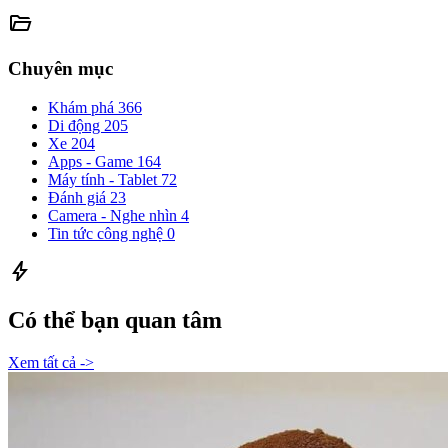
folder_open
Chuyên mục
Khám phá
366
Di động
205
Xe
204
Apps - Game
164
Máy tính - Tablet
72
Đánh giá
23
Camera - Nghe nhìn
4
Tin tức công nghệ
0
bolt
Có thể bạn quan tâm
Xem tất cả ->