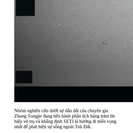
Nhóm nghiên cứu dưới sự dẫn dắt của chuyên gia
Zhang Tongjie đang tiến hành phân tích hàng trăm tín
hiệu vũ trụ và khẳng định SETI là hướng đi triển vọng
nhất để phát hiện sự sống ngoài Trái Đất.