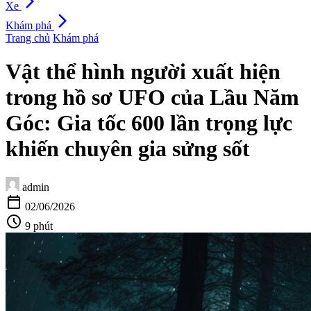
arrow_forward_ios
Xe
arrow_forward_ios
Khám phá
Trang chủ
Khám phá
Vật thể hình người xuất hiện
trong hồ sơ UFO của Lầu Năm
Góc: Gia tốc 600 lần trọng lực
khiến chuyên gia sửng sốt
admin
calendar_today
02/06/2026
schedule
9 phút