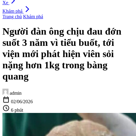
arrow_forward_ios
Xe
arrow_forward_ios
Khám phá
Trang chủ
Khám phá
Người đàn ông chịu đau đớn
suốt 3 năm vì tiểu buốt, tới
viện mới phát hiện viên sỏi
nặng hơn 1kg trong bàng
quang
admin
calendar_today
02/06/2026
schedule
6 phút