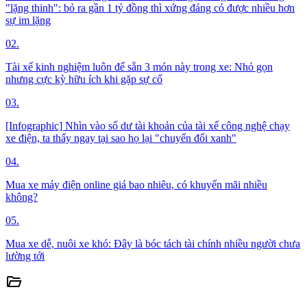
"lặng thinh": bỏ ra gần 1 tỷ đồng thì xứng đáng có được nhiều hơn
sự im lặng
02.
Tài xế kinh nghiệm luôn để sẵn 3 món này trong xe: Nhỏ gọn
nhưng cực kỳ hữu ích khi gặp sự cố
03.
[Infographic] Nhìn vào số dư tài khoản của tài xế công nghệ chạy
xe điện, ta thấy ngay tại sao họ lại "chuyển đổi xanh"
04.
Mua xe máy điện online giá bao nhiêu, có khuyến mãi nhiều
không?
05.
Mua xe dễ, nuôi xe khó: Đây là bóc tách tài chính nhiều người chưa
lường tới
folder_open