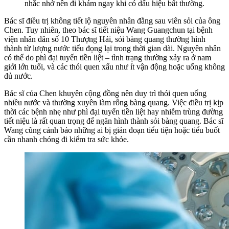
nhắc nhở nên đi khám ngay khi có dấu hiệu bất thường.
Bác sĩ điều trị không tiết lộ nguyên nhân đằng sau viên sỏi của ông
Chen. Tuy nhiên, theo bác sĩ tiết niệu Wang Guangchun tại bệnh
viện nhân dân số 10 Thượng Hải, sỏi bàng quang thường hình
thành từ lượng nước tiểu đọng lại trong thời gian dài. Nguyên nhân
có thể do phì đại tuyến tiền liệt – tình trạng thường xảy ra ở nam
giới lớn tuổi, và các thói quen xấu như ít vận động hoặc uống không
đủ nước.
Bác sĩ của Chen khuyên cộng đồng nên duy trì thói quen uống
nhiều nước và thường xuyên làm rỗng bàng quang. Việc điều trị kịp
thời các bệnh nhẹ như phì đại tuyến tiền liệt hay nhiễm trùng đường
tiết niệu là rất quan trọng để ngăn hình thành sỏi bàng quang. Bác sĩ
Wang cũng cảnh báo những ai bị gián đoạn tiểu tiện hoặc tiểu buốt
cần nhanh chóng đi kiểm tra sức khỏe.