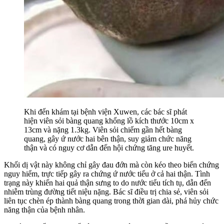
Khi đến khám tại bệnh viện Xuwen, các bác sĩ phát
hiện viên sỏi bàng quang khổng lồ kích thước 10cm x
13cm và nặng 1.3kg. Viên sỏi chiếm gần hết bàng
quang, gây ứ nước hai bên thận, suy giảm chức năng
thận và có nguy cơ dẫn đến hội chứng tăng ure huyết.
Khối dị vật này không chỉ gây đau đớn mà còn kéo theo biến chứng
nguy hiểm, trực tiếp gây ra chứng ứ nước tiểu ở cả hai thận. Tình
trạng này khiến hai quả thận sưng to do nước tiểu tích tụ, dẫn đến
nhiễm trùng đường tiết niệu nặng. Bác sĩ điều trị chia sẻ, viên sỏi
liên tục chèn ép thành bàng quang trong thời gian dài, phá hủy chức
năng thận của bệnh nhân.