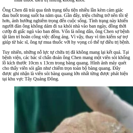
Ông Chen đã trải qua tình trạng tiểu tiện nhiều lần kèm cảm giác
đau buốt trong suốt ba năm qua. Gần đây, triệu chứng trở nên tồi tệ
hơn, ảnh hưởng nghiêm trọng đến cuộc sống. Tình trạng này khiến
người đàn ông không dám đi xa khỏi nhà vào ban ngày, đồng thời
cướp đi giấc ngủ vào ban đêm. Vốn là nông dân, ông Chen sợ bệnh
tật làm trì hoãn công việc đồng áng. Vì vậy, thay vì tìm kiếm sự trợ
giúp từ bác sĩ, ông tự mua thuốc với hy vọng có thể tự điều trị bệnh.
Tuy nhiên, những nỗ lực tự chữa trị đã không mang lại kết quả. Tại
bệnh viện, các bác sĩ chẩn đoán ông Chen mang một viên sỏi khổng
lồ kích thước 10cm x 13cm trong bàng quang. Hình ảnh máy quét
cho thấy viên sỏi gần như chiếm trọn toàn bộ bàng quang. Đây
được ghi nhận là viên sỏi bàng quang lớn nhất từng được phát hiện
tại khu vực Tây Quảng Đông.