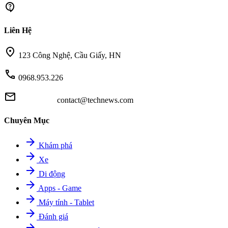
contact_support
Liên Hệ
location_on
123 Công Nghệ, Cầu Giấy, HN
call
0968.953.226
mail
contact@technews.com
Chuyên Mục
arrow_forward
Khám phá
arrow_forward
Xe
arrow_forward
Di động
arrow_forward
Apps - Game
arrow_forward
Máy tính - Tablet
arrow_forward
Đánh giá
arrow_forward