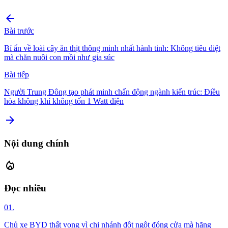
arrow_back
Bài trước
Bí ẩn về loài cây ăn thịt thông minh nhất hành tinh: Không tiêu diệt
mà chăn nuôi con mồi như gia súc
Bài tiếp
Người Trung Đông tạo phát minh chấn động ngành kiến trúc: Điều
hòa không khí không tốn 1 Watt điện
arrow_forward
Nội dung chính
local_fire_department
Đọc nhiều
01.
Chủ xe BYD thất vọng vì chi nhánh đột ngột đóng cửa mà hãng