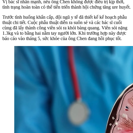
Vị bác sĩ nhấn mạnh, nếu ông Chen không được điều trị kịp thời,
tình trạng hoàn toàn có thể tiến triển thành hội chứng tăng ure huyết.
Trước tình huống khẩn cấp, đội ngũ y tế đã thiết kế kế hoạch phẫu
thuật chi tiết. Cuộc phẫu thuật diễn ra suôn sẻ và các bác sĩ cuối
cùng đã lấy thành công viên sỏi ra khỏi bàng quang. Viên sỏi nặng
1.3kg và to bằng hai nắm tay người lớn. Khi trường hợp này được
báo cáo vào tháng 5, sức khỏe của ông Chen đang hồi phục tốt.