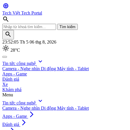
memory
Tech Việt
Tech Portal
search
Tìm kiếm
search
23:52:07
Th 5 06 thg 8, 2026
light_mode
28°C
search
expand_more
Tin tức công nghệ
Camera - Nghe nhìn
Di động
Máy tính - Tablet
Tìm kiếm
Apps - Game
Đánh giá
Xe
Khám phá
Menu
expand_more
Tin tức công nghệ
Camera - Nghe nhìn
Di động
Máy tính - Tablet
arrow_forward_ios
Apps - Game
arrow_forward_ios
Đánh giá