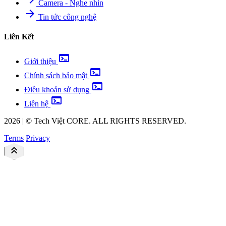
Camera - Nghe nhìn
arrow_forward
Tin tức công nghệ
Liên Kết
terminal
Giới thiệu
terminal
Chính sách bảo mật
terminal
Điều khoản sử dụng
terminal
Liên hệ
2026
|
©
Tech Việt
CORE. ALL RIGHTS RESERVED.
Terms
Privacy
keyboard_double_arrow_up