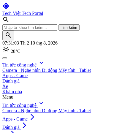
memory
Tech Việt
Tech Portal
search
Tìm kiếm
search
07:31:04
Th 2 10 thg 8, 2026
light_mode
28°C
search
expand_more
Tin tức công nghệ
Camera - Nghe nhìn
Di động
Máy tính - Tablet
Tìm kiếm
Apps - Game
Đánh giá
Xe
Khám phá
Menu
expand_more
Tin tức công nghệ
Camera - Nghe nhìn
Di động
Máy tính - Tablet
arrow_forward_ios
Apps - Game
arrow_forward_ios
Đánh giá