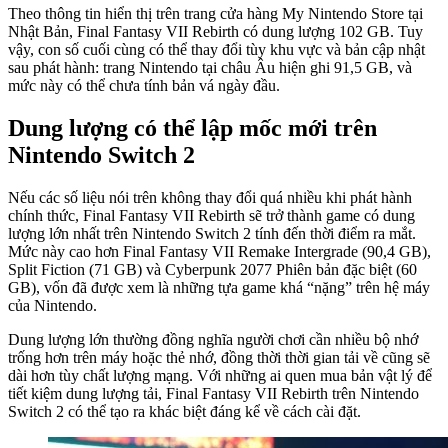
Theo thông tin hiển thị trên trang cửa hàng My Nintendo Store tại
Nhật Bản, Final Fantasy VII Rebirth có dung lượng 102 GB. Tuy
vậy, con số cuối cùng có thể thay đổi tùy khu vực và bản cập nhật
sau phát hành: trang Nintendo tại châu Âu hiện ghi 91,5 GB, và
mức này có thể chưa tính bản vá ngày đầu.
Dung lượng có thể lập mốc mới trên
Nintendo Switch 2
Nếu các số liệu nói trên không thay đổi quá nhiều khi phát hành
chính thức, Final Fantasy VII Rebirth sẽ trở thành game có dung
lượng lớn nhất trên Nintendo Switch 2 tính đến thời điểm ra mắt.
Mức này cao hơn Final Fantasy VII Remake Intergrade (90,4 GB),
Split Fiction (71 GB) và Cyberpunk 2077 Phiên bản đặc biệt (60
GB), vốn đã được xem là những tựa game khá “nặng” trên hệ máy
của Nintendo.
Dung lượng lớn thường đồng nghĩa người chơi cần nhiều bộ nhớ
trống hơn trên máy hoặc thẻ nhớ, đồng thời thời gian tải về cũng sẽ
dài hơn tùy chất lượng mạng. Với những ai quen mua bản vật lý để
tiết kiệm dung lượng tải, Final Fantasy VII Rebirth trên Nintendo
Switch 2 có thể tạo ra khác biệt đáng kể về cách cài đặt.