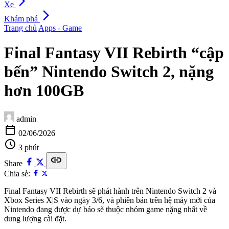
arrow_forward_ios
Xe
arrow_forward_ios
Khám phá
Trang chủ
Apps - Game
Final Fantasy VII Rebirth “cập
bến” Nintendo Switch 2, nặng
hơn 100GB
admin
calendar_today
02/06/2026
schedule
3 phút
link
Share
Chia sẻ:
Final Fantasy VII Rebirth sẽ phát hành trên Nintendo Switch 2 và
Xbox Series X|S vào ngày 3/6, và phiên bản trên hệ máy mới của
Nintendo đang được dự báo sẽ thuộc nhóm game nặng nhất về
dung lượng cài đặt.