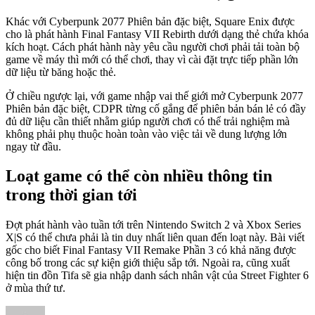
Khác với Cyberpunk 2077 Phiên bản đặc biệt, Square Enix được
cho là phát hành Final Fantasy VII Rebirth dưới dạng thẻ chứa khóa
kích hoạt. Cách phát hành này yêu cầu người chơi phải tải toàn bộ
game về máy thì mới có thể chơi, thay vì cài đặt trực tiếp phần lớn
dữ liệu từ băng hoặc thẻ.
Ở chiều ngược lại, với game nhập vai thế giới mở Cyberpunk 2077
Phiên bản đặc biệt, CDPR từng cố gắng để phiên bản bán lẻ có đầy
đủ dữ liệu cần thiết nhằm giúp người chơi có thể trải nghiệm mà
không phải phụ thuộc hoàn toàn vào việc tải về dung lượng lớn
ngay từ đầu.
Loạt game có thể còn nhiều thông tin
trong thời gian tới
Đợt phát hành vào tuần tới trên Nintendo Switch 2 và Xbox Series
X|S có thể chưa phải là tin duy nhất liên quan đến loạt này. Bài viết
gốc cho biết Final Fantasy VII Remake Phần 3 có khả năng được
công bố trong các sự kiện giới thiệu sắp tới. Ngoài ra, cũng xuất
hiện tin đồn Tifa sẽ gia nhập danh sách nhân vật của Street Fighter 6
ở mùa thứ tư.