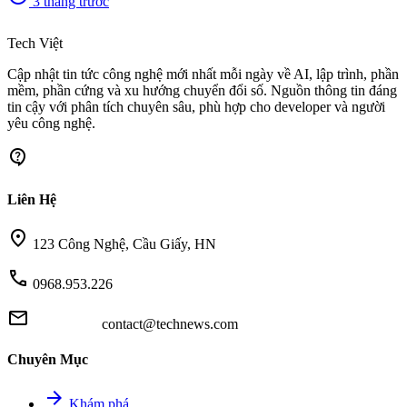
3 tháng trước
memory
Tech Việt
Cập nhật tin tức công nghệ mới nhất mỗi ngày về AI, lập trình, phần
mềm, phần cứng và xu hướng chuyển đổi số. Nguồn thông tin đáng
tin cậy với phân tích chuyên sâu, phù hợp cho developer và người
yêu công nghệ.
contact_support
Liên Hệ
location_on
123 Công Nghệ, Cầu Giấy, HN
call
0968.953.226
mail
contact@technews.com
Chuyên Mục
arrow_forward
Khám phá