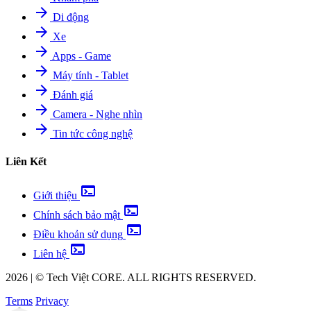
arrow_forward
Di động
arrow_forward
Xe
arrow_forward
Apps - Game
arrow_forward
Máy tính - Tablet
arrow_forward
Đánh giá
arrow_forward
Camera - Nghe nhìn
arrow_forward
Tin tức công nghệ
Liên Kết
terminal
Giới thiệu
terminal
Chính sách bảo mật
terminal
Điều khoản sử dụng
terminal
Liên hệ
2026
|
©
Tech Việt
CORE. ALL RIGHTS RESERVED.
Terms
Privacy