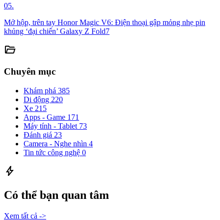
05.
Mở hộp, trên tay Honor Magic V6: Điện thoại gập mỏng nhẹ pin
khủng ‘đại chiến’ Galaxy Z Fold7
folder_open
Chuyên mục
Khám phá
385
Di động
220
Xe
215
Apps - Game
171
Máy tính - Tablet
73
Đánh giá
23
Camera - Nghe nhìn
4
Tin tức công nghệ
0
bolt
Có thể bạn quan tâm
Xem tất cả ->