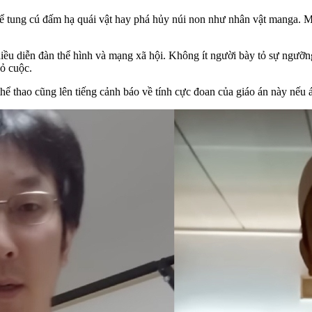
ể tung cú đấm hạ quái vật hay phá hủy núi non như nhân vật manga. Một
iều diễn đàn thể hình và mạng xã hội. Không ít người bày tỏ sự ngưỡng
bỏ cuộc.
hể thao cũng lên tiếng cảnh báo về tính cực đoan của giáo án này nếu 