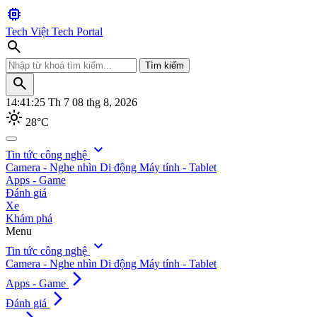
memory
Tech Việt
Tech Portal
search
Tìm kiếm
search
14:41:27
Th 7 08 thg 8, 2026
light_mode
28°C
search
expand_more
Tin tức công nghệ
Camera - Nghe nhìn
Di động
Máy tính - Tablet
Tìm kiếm
Apps - Game
Đánh giá
Xe
Khám phá
Menu
expand_more
Tin tức công nghệ
Camera - Nghe nhìn
Di động
Máy tính - Tablet
arrow_forward_ios
Apps - Game
arrow_forward_ios
Đánh giá