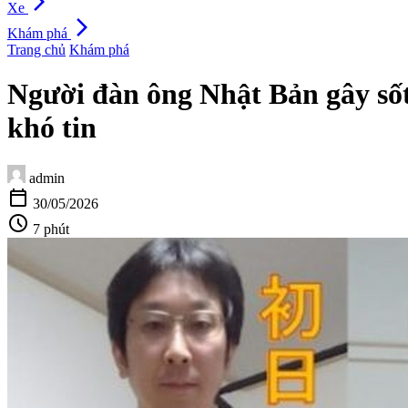
arrow_forward_ios
Xe
arrow_forward_ios
Khám phá
Trang chủ
Khám phá
Người đàn ông Nhật Bản gây sốt
khó tin
admin
calendar_today
30/05/2026
schedule
7 phút