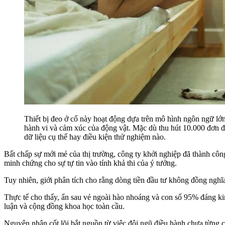
Thiết bị đeo ở cổ này hoạt động dựa trên mô hình ngôn ngữ lớ
hành vi và cảm xúc của động vật. Mặc dù thu hút 10.000 đơn đ
dữ liệu cụ thể hay điều kiện thử nghiệm nào.
Bất chấp sự mới mẻ của thị trường, công ty khởi nghiệp đã thành cô
minh chứng cho sự tự tin vào tính khả thi của ý tưởng.
Tuy nhiên, giới phân tích cho rằng dòng tiền đầu tư không đồng ngh
Thực tế cho thấy, ẩn sau vẻ ngoài hào nhoáng và con số 95% đáng k
luận và cộng đồng khoa học toàn cầu.
Nguyên nhân cốt lõi bắt nguồn từ việc đội ngũ điều hành chưa từng 