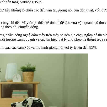
từ nền tảng Alibaba Cloud.
dữ liệu khổng lồ chứa các dấu vân tay giọng nói của động vật, vốn đượ
 cùng chi tiết. Máy được thiết kế tinh tế để đeo vừa vặn quanh cổ thú c
ăng theo dõi chuyển động.
cứng nhắc, công nghệ đám mây trên máy sẽ liên tục chạy ngầm để theo d
 môi trường xung quanh và các tín hiệu vật lý cho phép hệ thống tạo ra n
nh xác các cảm xúc và mô hình giọng nói với tỷ lệ lên đến 95%.