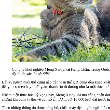
Công ty khởi nghiệp Meng Xiaoyi tại Hàng Châu, Trung Quốc vừa
độ chính xác lên tới 95%.
Bất kỳ người nuôi thú cưng nào trên toàn thế giới cũng đều khao khá
tiếng meo meo hay những âm thanh ríu rít dường như là một ước mơ x
Nhằm hiện thực hóa kỳ vọng này, Meng Xiaoyi đã mở cổng nhận đơn đ
chứng khi công ty thu về con số ấn tượng với 10.000 lượt đặt trước t
Theo những thông tin được công bố, chiếc máy dịch ngôn ngữ thú cưng