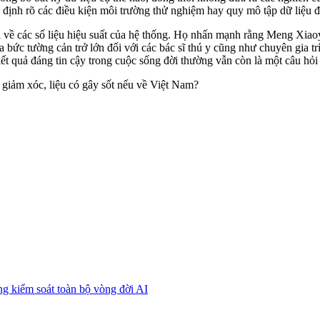
ỉ định rõ các điều kiện môi trường thử nghiệm hay quy mô tập dữ liệu 
á về các số liệu hiệu suất của hệ thống. Họ nhấn mạnh rằng Meng Xiaoy
a bức tường cản trở lớn đối với các bác sĩ thú y cũng như chuyên gia tr
t quả đáng tin cậy trong cuộc sống đời thường vẫn còn là một câu hỏi 
iảm xóc, liệu có gây sốt nếu về Việt Nam?
g kiểm soát toàn bộ vòng đời AI