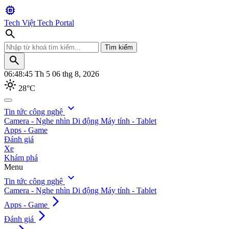
memory
Tech Việt
Tech Portal
search
Tìm kiếm
search
06:48:47
Th 5 06 thg 8, 2026
light_mode
28°C
search
expand_more
Tin tức công nghệ
Camera - Nghe nhìn
Di động
Máy tính - Tablet
Tìm kiếm
Apps - Game
Đánh giá
Xe
Khám phá
Menu
expand_more
Tin tức công nghệ
Camera - Nghe nhìn
Di động
Máy tính - Tablet
arrow_forward_ios
Apps - Game
arrow_forward_ios
Đánh giá