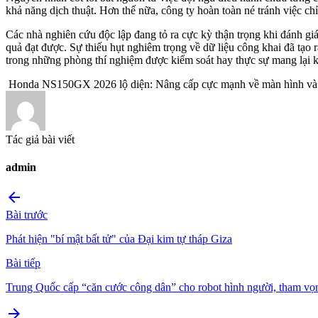
khả năng dịch thuật. Hơn thế nữa, công ty hoàn toàn né tránh việc ch
Các nhà nghiên cứu độc lập đang tỏ ra cực kỳ thận trọng khi đánh gi
quả đạt được. Sự thiếu hụt nghiêm trọng về dữ liệu công khai đã tạo r
trong những phòng thí nghiệm được kiểm soát hay thực sự mang lại kế
Honda NS150GX 2026 lộ diện: Nâng cấp cực mạnh về màn hình và g
Tác giả bài viết
admin
arrow_back
Bài trước
Phát hiện "bí mật bất tử" của Đại kim tự tháp Giza
Bài tiếp
Trung Quốc cấp “căn cước công dân” cho robot hình người, tham vọn
arrow_forward