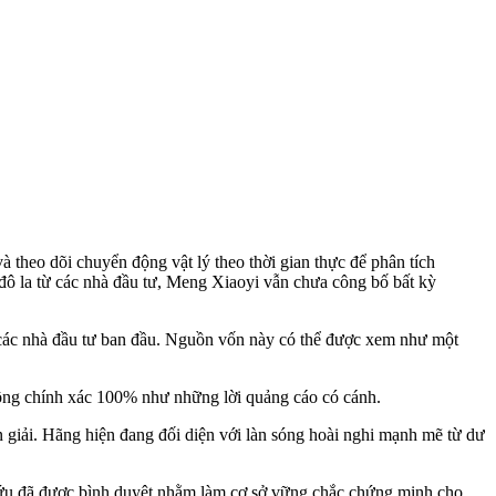
theo dõi chuyển động vật lý theo thời gian thực để phân tích
đô la từ các nhà đầu tư, Meng Xiaoyi vẫn chưa công bố bất kỳ
ừ các nhà đầu tư ban đầu. Nguồn vốn này có thể được xem như một
động chính xác 100% như những lời quảng cáo có cánh.
giải. Hãng hiện đang đối diện với làn sóng hoài nghi mạnh mẽ từ dư
n cứu đã được bình duyệt nhằm làm cơ sở vững chắc chứng minh cho