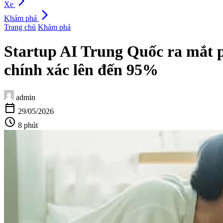
arrow_forward_ios
Xe
arrow_forward_ios
Khám phá
Trang chủ
Khám phá
Startup AI Trung Quốc ra mắt p
chính xác lên đến 95%
admin
calendar_today
29/05/2026
schedule
8 phút