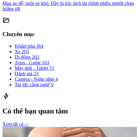
Mua xe dễ, nuôi xe khó: Đây là bóc tách tài chính nhiều người chưa
lường tới
folder_open
Chuyên mục
Khám phá
364
Xe
203
Di động
202
Apps - Game
163
Máy tính - Tablet
71
Đánh giá
23
Camera - Nghe nhìn
4
Tin tức công nghệ
0
bolt
Có thể bạn quan tâm
Xem tất cả ->