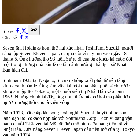
link
Share
Chia sẻ:
Seven & i Holdings hôm thứ hai xác nhận Toshifumi Suzuki, người
sáng lập Seven-Eleven Japan, đã qua đời vì suy tim vào ngày 18
tháng 5. Ông hưởng thọ 93 tuổi. Sự ra đi của ông khép lại cuộc đời
một trong những nhà bán lẻ có tầm ảnh hưởng nhất lịch sử Nhật
Bản hiện đại.
Sinh năm 1932 tại Nagano, Suzuki không xuất phát từ nền tảng
kinh doanh bán lẻ. Ông làm việc tại một nhà phân phối sách trước
khi gia nhập Ito-Yokado, một chuỗi siêu thị Nhật Bản vào năm
1963. Nhưng chính tại đây, ông nhìn thấy một cơ hội mà phần lớn
người đương thời cho là viển vông.
Năm 1973, bất chấp làn sóng hoài nghi, Suzuki thuyết phục ban
lãnh đạo Ito-Yokado hợp tác với Southland Corp – đơn vị đang vận
hành chuỗi 7-Eleven tại Mỹ, để đưa mô hình cửa hàng tiện lợi về
Nhật Bản. Cửa hàng Seven-Eleven Japan đầu tiên mở cửa tại Tokyo
vào năm 1974.