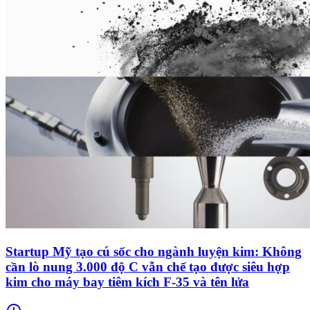
Startup Mỹ tạo cú sốc cho ngành luyện kim: Không
cần lò nung 3.000 độ C vẫn chế tạo được siêu hợp
kim cho máy bay tiêm kích F-35 và tên lửa