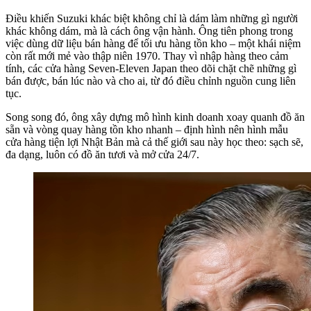
Điều khiến Suzuki khác biệt không chỉ là dám làm những gì người
khác không dám, mà là cách ông vận hành. Ông tiên phong trong
việc dùng dữ liệu bán hàng để tối ưu hàng tồn kho – một khái niệm
còn rất mới mẻ vào thập niên 1970. Thay vì nhập hàng theo cảm
tính, các cửa hàng Seven-Eleven Japan theo dõi chặt chẽ những gì
bán được, bán lúc nào và cho ai, từ đó điều chỉnh nguồn cung liên
tục.
Song song đó, ông xây dựng mô hình kinh doanh xoay quanh đồ ăn
sẵn và vòng quay hàng tồn kho nhanh – định hình nên hình mẫu
cửa hàng tiện lợi Nhật Bản mà cả thế giới sau này học theo: sạch sẽ,
đa dạng, luôn có đồ ăn tươi và mở cửa 24/7.