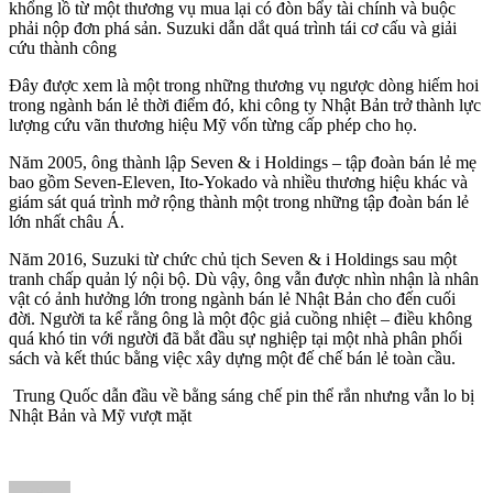
khổng lồ từ một thương vụ mua lại có đòn bẩy tài chính và buộc
phải nộp đơn phá sản. Suzuki dẫn dắt quá trình tái cơ cấu và giải
cứu thành công
Đây được xem là một trong những thương vụ ngược dòng hiếm hoi
trong ngành bán lẻ thời điểm đó, khi công ty Nhật Bản trở thành lực
lượng cứu vãn thương hiệu Mỹ vốn từng cấp phép cho họ.
Năm 2005, ông thành lập Seven & i Holdings – tập đoàn bán lẻ mẹ
bao gồm Seven-Eleven, Ito-Yokado và nhiều thương hiệu khác và
giám sát quá trình mở rộng thành một trong những tập đoàn bán lẻ
lớn nhất châu Á.
Năm 2016, Suzuki từ chức chủ tịch Seven & i Holdings sau một
tranh chấp quản lý nội bộ. Dù vậy, ông vẫn được nhìn nhận là nhân
vật có ảnh hưởng lớn trong ngành bán lẻ Nhật Bản cho đến cuối
đời. Người ta kể rằng ông là một độc giả cuồng nhiệt – điều không
quá khó tin với người đã bắt đầu sự nghiệp tại một nhà phân phối
sách và kết thúc bằng việc xây dựng một đế chế bán lẻ toàn cầu.
Trung Quốc dẫn đầu về bằng sáng chế pin thể rắn nhưng vẫn lo bị
Nhật Bản và Mỹ vượt mặt