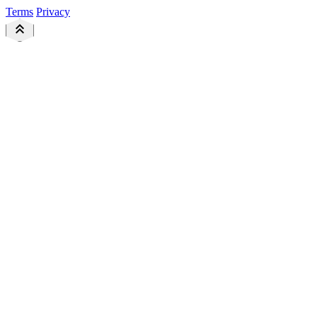
Terms
Privacy
keyboard_double_arrow_up