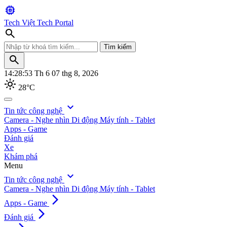
memory
Tech Việt
Tech Portal
search
Tìm kiếm
search
14:28:54
Th 6 07 thg 8, 2026
light_mode
28°C
search
expand_more
Tin tức công nghệ
Camera - Nghe nhìn
Di động
Máy tính - Tablet
Tìm kiếm
Apps - Game
Đánh giá
Xe
Khám phá
Menu
expand_more
Tin tức công nghệ
Camera - Nghe nhìn
Di động
Máy tính - Tablet
arrow_forward_ios
Apps - Game
arrow_forward_ios
Đánh giá