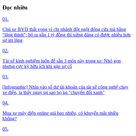
Đọc nhiều
01.
Chủ xe BYD thất vọng vì chi nhánh đột ngột đóng cửa mà hãng
"lặng thinh": bỏ ra gần 1 tỷ đồng thì xứng đáng có được nhiều hơn
sự im lặng
02.
Tài xế kinh nghiệm luôn để sẵn 3 món này trong xe: Nhỏ gọn
nhưng cực kỳ hữu ích khi gặp sự cố
03.
[Infographic] Nhìn vào số dư tài khoản của tài xế công nghệ chạy
xe điện, ta thấy ngay tại sao họ lại "chuyển đổi xanh"
04.
Mua xe máy điện online giá bao nhiêu, có khuyến mãi nhiều
không?
05.