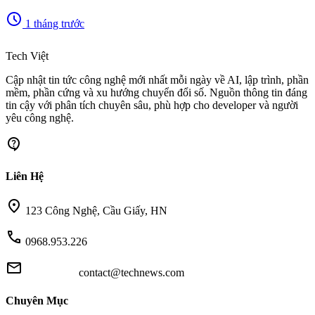
schedule
1 tháng trước
memory
Tech Việt
Cập nhật tin tức công nghệ mới nhất mỗi ngày về AI, lập trình, phần
mềm, phần cứng và xu hướng chuyển đổi số. Nguồn thông tin đáng
tin cậy với phân tích chuyên sâu, phù hợp cho developer và người
yêu công nghệ.
contact_support
Liên Hệ
location_on
123 Công Nghệ, Cầu Giấy, HN
call
0968.953.226
mail
contact@technews.com
Chuyên Mục