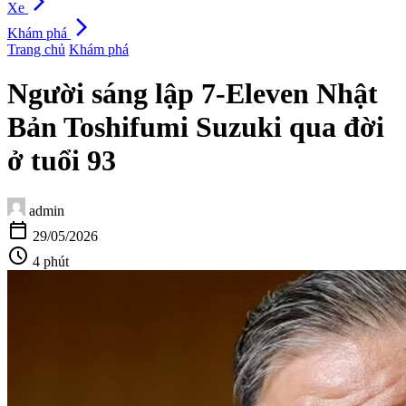
arrow_forward_ios
Xe
arrow_forward_ios
Khám phá
Trang chủ
Khám phá
Người sáng lập 7-Eleven Nhật
Bản Toshifumi Suzuki qua đời
ở tuổi 93
admin
calendar_today
29/05/2026
schedule
4 phút