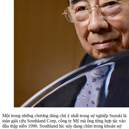
Một trong những chương đáng chú ý nhất trong sự nghiệp Suzuki là
màn giải cứu Southland Corp, công ty Mỹ mà ông từng hợp tác vào
đầu thập niên 1990. Southland lúc này đang chìm trong khoản nợ