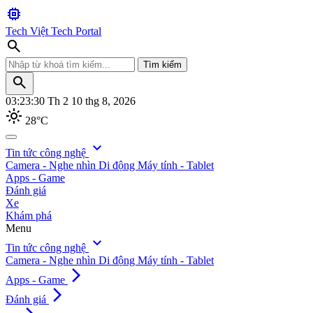
memory
Tech Việt
Tech Portal
search
Tìm kiếm
search
03:23:32
Th 2 10 thg 8, 2026
light_mode
28°C
search
expand_more
Tin tức công nghệ
Camera - Nghe nhìn
Di động
Máy tính - Tablet
Tìm kiếm
Apps - Game
Đánh giá
Xe
Khám phá
Menu
expand_more
Tin tức công nghệ
Camera - Nghe nhìn
Di động
Máy tính - Tablet
arrow_forward_ios
Apps - Game
arrow_forward_ios
Đánh giá