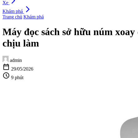
arrow_forward_ios
Xe
arrow_forward_ios
Khám phá
Trang chủ
Khám phá
Máy đọc sách sở hữu núm xoay 
chịu làm
admin
calendar_today
29/05/2026
schedule
9 phút