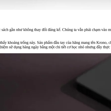
c sách gần như không thay đổi đáng kể. Chúng ta vẫn phải chạm vào màn
hấy khoảng trống này. Sản phẩm đầu tay của hãng mang tên Krono, ch
 nghiệm sử dụng hàng ngày bằng một chi tiết cơ học nhỏ nhưng đầy thự