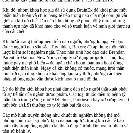
Khi đó, nhóm khoa học gia đã sử dụng BrainEx để khôi phục một
phần tuần hoàn và chức năng tế bào trong não của một con lợn vài
giờ sau khi nó chết. Dù não lợn không hề phục hồi ý thức, nhưng
thành tựu này đã khơi mào cho vô số tranh luận về ranh giới thực sự
của cái chết.
Khi bước sang thử nghiệm trên não người, những lo ngại về đạo
đức càng trở nên sâu sắc. Tuy nhiên, Bexorg đã áp dụng một chiến
lược kiểm soát nghiêm ngặt. Theo nhà sinh học đạo đức Brendan
Parent từ Đại học New York, công ty sử dụng propofol – một loại
thuốc gây mê phổ biến – để ngăn chặn hoàn toàn mọi hoạt động
phát điện thần kinh. Ngay cả khi không có thuốc, mạng lưới thần
kinh rời rạc cũng khó có khả năng tạo ra ý thức, nhưng các biện
pháp phòng ngừa vẫn được kích hoạt ở mức tối đa.
Lý do khiến giới khoa học phải dùng đến não người thật xuất phát
từ sự bế tắc của ngành dược phẩm. Các loại thuốc điều trị bệnh lý
thần kinh trung ương như Alzheimer, Parkinson hay xơ cứng teo cơ
một bên (ALS) thường có tỷ lệ thất bại rất cao.
Các mô hình truyền thống như chuột thí nghiệm không thể mô
phỏng chính xác sự phức tạp của não người, trong khi các tế bào
nuôi cấy trong ống nghiệm lại thiếu đi quá trình lão hóa tự nhiên và
tiền sử bệnh lý.