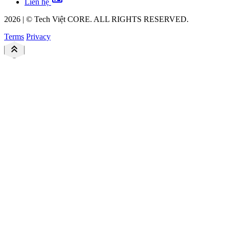
Liên hệ
2026
|
©
Tech Việt
CORE. ALL RIGHTS RESERVED.
Terms
Privacy
keyboard_double_arrow_up