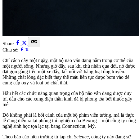
link
Share
Chia sẻ:
Chỉ cách đây một ngày, một bộ não vẫn đang nằm trong cơ thể của
một người sống. Nhưng giờ đây, sau khi chủ nhân qua đời, nó được
đặt gọn gàng trên một xe đẩy, kết nối với hàng loạt ống truyền.
Những chất lỏng đặc biệt thay thế máu liên tục được bơm vào để
cung cấp oxy và loại bỏ chất thải.
Hầu hết các chức năng quan trọng của bộ não vẫn đang được duy
trì, dẫu cho các xung điện thần kinh đã bị phong tỏa bởi thuốc gây
mê.
Đó không phải là bối cảnh của một bộ phim viễn tưởng, mà là thực
tế đang diễn ra tại phòng thí nghiệm của Bexorg – một công ty công
nghệ sinh học tọa lạc tại bang Connecticut, Mỹ.
Theo báo cáo hiện trường từ tạp chí
Science
, công ty này đang sử