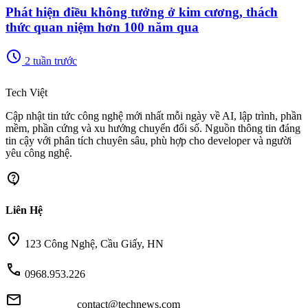
Phát hiện điều không tưởng ở kim cương, thách
thức quan niệm hơn 100 năm qua
schedule
2 tuần trước
memory
Tech Việt
Cập nhật tin tức công nghệ mới nhất mỗi ngày về AI, lập trình, phần
mềm, phần cứng và xu hướng chuyển đổi số. Nguồn thông tin đáng
tin cậy với phân tích chuyên sâu, phù hợp cho developer và người
yêu công nghệ.
contact_support
Liên Hệ
location_on
123 Công Nghệ, Cầu Giấy, HN
call
0968.953.226
mail
contact@technews.com