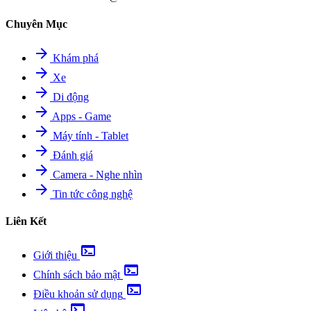
Chuyên Mục
arrow_forward
Khám phá
arrow_forward
Xe
arrow_forward
Di động
arrow_forward
Apps - Game
arrow_forward
Máy tính - Tablet
arrow_forward
Đánh giá
arrow_forward
Camera - Nghe nhìn
arrow_forward
Tin tức công nghệ
Liên Kết
terminal
Giới thiệu
terminal
Chính sách bảo mật
terminal
Điều khoản sử dụng
terminal