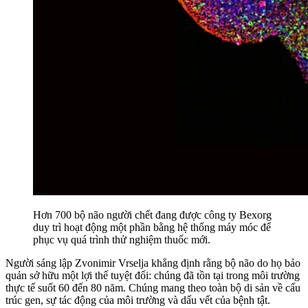
Hơn 700 bộ não người chết đang được công ty Bexorg
duy trì hoạt động một phần bằng hệ thống máy móc để
phục vụ quá trình thử nghiệm thuốc mới.
Người sáng lập Zvonimir Vrselja khẳng định rằng bộ não do họ bảo
quản sở hữu một lợi thế tuyệt đối: chúng đã tồn tại trong môi trường
thực tế suốt 60 đến 80 năm. Chúng mang theo toàn bộ di sản về cấu
trúc gen, sự tác động của môi trường và dấu vết của bệnh tật.