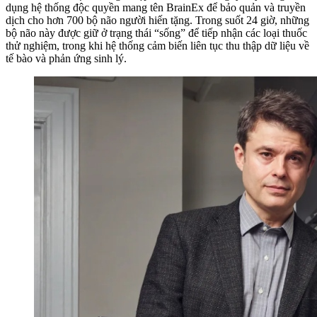
dụng hệ thống độc quyền mang tên BrainEx để bảo quản và truyền
dịch cho hơn 700 bộ não người hiến tặng. Trong suốt 24 giờ, những
bộ não này được giữ ở trạng thái “sống” để tiếp nhận các loại thuốc
thử nghiệm, trong khi hệ thống cảm biến liên tục thu thập dữ liệu về
tế bào và phản ứng sinh lý.