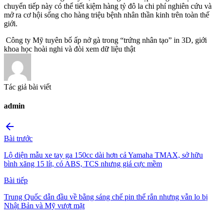
chuyển tiếp này có thể tiết kiệm hàng tỷ đô la chi phí nghiên cứu và
mở ra cơ hội sống cho hàng triệu bệnh nhân thần kinh trên toàn thế
giới.
Công ty Mỹ tuyên bố ấp nở gà trong “trứng nhân tạo” in 3D, giới
khoa học hoài nghi và đòi xem dữ liệu thật
Tác giả bài viết
admin
arrow_back
Bài trước
Lộ diện mẫu xe tay ga 150cc dài hơn cả Yamaha TMAX, sở hữu
bình xăng 15 lít, có ABS, TCS nhưng giá cực mềm
Bài tiếp
Trung Quốc dẫn đầu về bằng sáng chế pin thể rắn nhưng vẫn lo bị
Nhật Bản và Mỹ vượt mặt