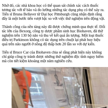
Nhờ đó, các nhà khoa học có thể quan sát chính xác cách thuốc
tương tác với tế bào và đo lường những tác dụng phụ có thể xảy ra.
Tiến sĩ Bruna Bellaver từ Đại học Pittsburgh cũng nhận định rằng
đây là một bước tiến vượt bậc so với việc thử nghiệm trên động vật.
Thành công của nền tảng này đã được chứng minh qua thực tế. Đối
tác lớn của Bexorg, công ty dược phẩm sinh học Biohaven, đã thử
nghiệm trên 130 bộ não và thu về kết quả ấn tượng. Một loại thuốc
điều trị Parkinson không có tác dụng trên chuột lại phát huy hiệu
quả trên não người ở nồng độ thấp hơn 20 lần so với dự kiến.
Tiến sĩ Bruce Car của Biohaven chia sẻ rằng phát hiện này không
chỉ giúp công ty tránh được những thử nghiệm độc tính nguy hiểm
mà còn tiết kiệm khoảng một năm nghiên cứu.