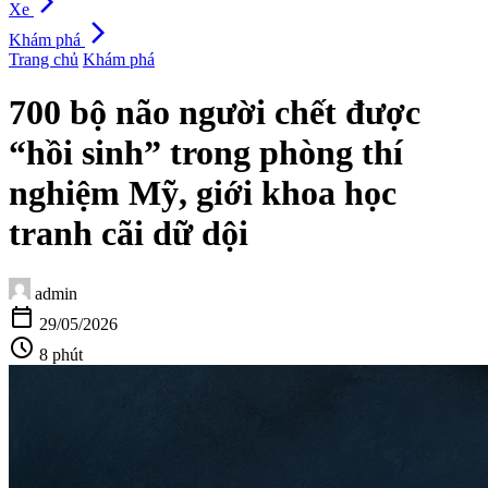
arrow_forward_ios
Xe
arrow_forward_ios
Khám phá
Trang chủ
Khám phá
700 bộ não người chết được
“hồi sinh” trong phòng thí
nghiệm Mỹ, giới khoa học
tranh cãi dữ dội
admin
calendar_today
29/05/2026
schedule
8 phút