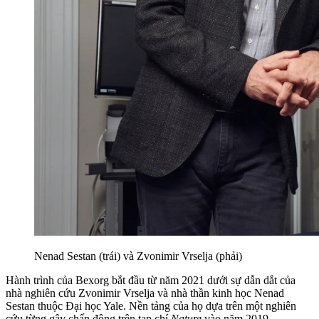
Nenad Sestan (trái) và Zvonimir Vrselja (phải)
Hành trình của Bexorg bắt đầu từ năm 2021 dưới sự dẫn dắt của
nhà nghiên cứu Zvonimir Vrselja và nhà thần kinh học Nenad
Sestan thuộc Đại học Yale. Nền tảng của họ dựa trên một nghiên
cứu từng gây chấn động trên tạp chí
Nature
vào năm 2019.