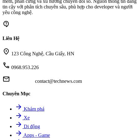
mềm, phần cứng và xu hướng chuyển đổi số. Nguồn thông tin đáng
tin cậy với phân tích chuyên sâu, phù hợp cho developer và người
yêu công nghệ.
contact_support
Liên Hệ
location_on
123 Công Nghệ, Cầu Giấy, HN
call
0968.953.226
mail
contact@technews.com
Chuyên Mục
arrow_forward
Khám phá
arrow_forward
Xe
arrow_forward
Di động
arrow_forward
Apps - Game