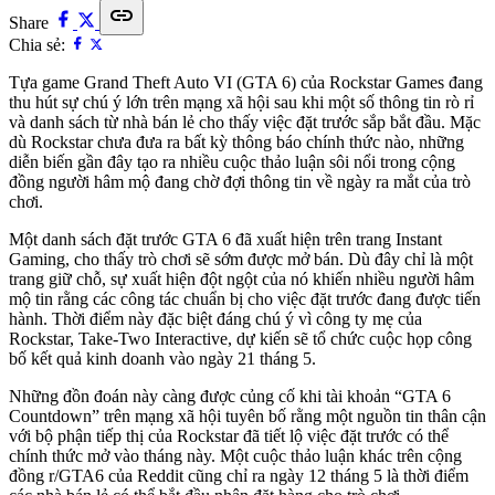
link
Share
Chia sẻ:
Tựa game Grand Theft Auto VI (GTA 6) của Rockstar Games đang
thu hút sự chú ý lớn trên mạng xã hội sau khi một số thông tin rò rỉ
và danh sách từ nhà bán lẻ cho thấy việc đặt trước sắp bắt đầu. Mặc
dù Rockstar chưa đưa ra bất kỳ thông báo chính thức nào, những
diễn biến gần đây tạo ra nhiều cuộc thảo luận sôi nổi trong cộng
đồng người hâm mộ đang chờ đợi thông tin về ngày ra mắt của trò
chơi.
Một danh sách đặt trước GTA 6 đã xuất hiện trên trang Instant
Gaming, cho thấy trò chơi sẽ sớm được mở bán. Dù đây chỉ là một
trang giữ chỗ, sự xuất hiện đột ngột của nó khiến nhiều người hâm
mộ tin rằng các công tác chuẩn bị cho việc đặt trước đang được tiến
hành. Thời điểm này đặc biệt đáng chú ý vì công ty mẹ của
Rockstar, Take-Two Interactive, dự kiến sẽ tổ chức cuộc họp công
bố kết quả kinh doanh vào ngày 21 tháng 5.
Những đồn đoán này càng được củng cố khi tài khoản “GTA 6
Countdown” trên mạng xã hội tuyên bố rằng một nguồn tin thân cận
với bộ phận tiếp thị của Rockstar đã tiết lộ việc đặt trước có thể
chính thức mở vào tháng này. Một cuộc thảo luận khác trên cộng
đồng r/GTA6 của Reddit cũng chỉ ra ngày 12 tháng 5 là thời điểm