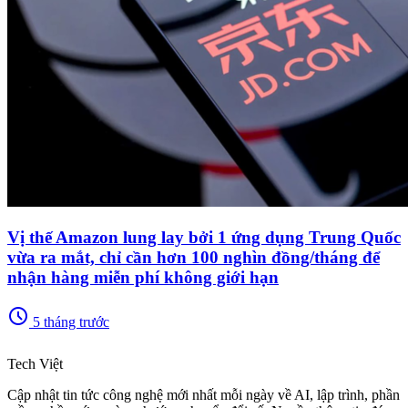
Vị thế Amazon lung lay bởi 1 ứng dụng Trung Quốc
vừa ra mắt, chỉ cần hơn 100 nghìn đồng/tháng để
nhận hàng miễn phí không giới hạn
schedule
5 tháng trước
memory
Tech Việt
Cập nhật tin tức công nghệ mới nhất mỗi ngày về AI, lập trình, phần