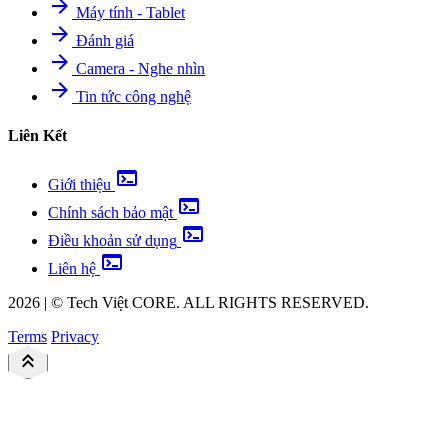
arrow_forward
Máy tính - Tablet
arrow_forward
Đánh giá
arrow_forward
Camera - Nghe nhìn
arrow_forward
Tin tức công nghệ
Liên Kết
terminal
Giới thiệu
terminal
Chính sách bảo mật
terminal
Điều khoản sử dụng
terminal
Liên hệ
2026
|
©
Tech Việt
CORE. ALL RIGHTS RESERVED.
Terms
Privacy
keyboard_double_arrow_up