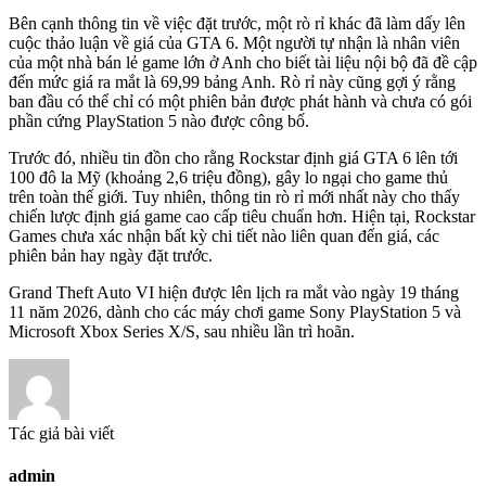
Bên cạnh thông tin về việc đặt trước, một rò rỉ khác đã làm dấy lên
cuộc thảo luận về giá của GTA 6. Một người tự nhận là nhân viên
của một nhà bán lẻ game lớn ở Anh cho biết tài liệu nội bộ đã đề cập
đến mức giá ra mắt là 69,99 bảng Anh. Rò rỉ này cũng gợi ý rằng
ban đầu có thể chỉ có một phiên bản được phát hành và chưa có gói
phần cứng PlayStation 5 nào được công bố.
Trước đó, nhiều tin đồn cho rằng Rockstar định giá GTA 6 lên tới
100 đô la Mỹ (khoảng 2,6 triệu đồng), gây lo ngại cho game thủ
trên toàn thế giới. Tuy nhiên, thông tin rò rỉ mới nhất này cho thấy
chiến lược định giá game cao cấp tiêu chuẩn hơn. Hiện tại, Rockstar
Games chưa xác nhận bất kỳ chi tiết nào liên quan đến giá, các
phiên bản hay ngày đặt trước.
Grand Theft Auto VI hiện được lên lịch ra mắt vào ngày 19 tháng
11 năm 2026, dành cho các máy chơi game Sony PlayStation 5 và
Microsoft Xbox Series X/S, sau nhiều lần trì hoãn.
Tác giả bài viết
admin