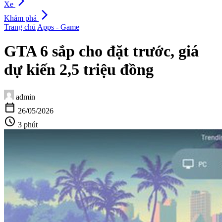
arrow_forward_ios
Xe
arrow_forward_ios
Khám phá
Trang chủ
Apps - Game
GTA 6 sắp cho đặt trước, giá
dự kiến 2,5 triệu đồng
admin
calendar_today
26/05/2026
schedule
3 phút