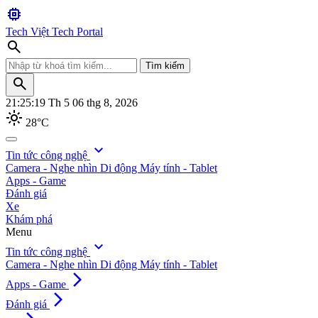
memory
Tech Việt
Tech Portal
search
Tìm kiếm
search
21:25:21
Th 5 06 thg 8, 2026
light_mode
28°C
search
expand_more
Tin tức công nghệ
Camera - Nghe nhìn
Di động
Máy tính - Tablet
Tìm kiếm
Apps - Game
Đánh giá
Xe
Khám phá
Menu
expand_more
Tin tức công nghệ
Camera - Nghe nhìn
Di động
Máy tính - Tablet
arrow_forward_ios
Apps - Game
arrow_forward_ios
Đánh giá