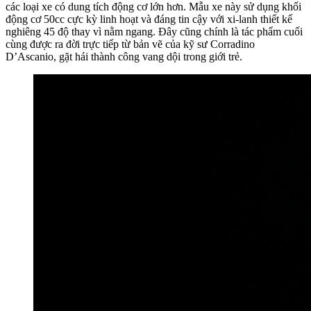
các loại xe có dung tích động cơ lớn hơn. Mẫu xe này sử dụng khối
động cơ 50cc cực kỳ linh hoạt và đáng tin cậy với xi-lanh thiết kế
nghiêng 45 độ thay vì nằm ngang. Đây cũng chính là tác phẩm cuối
cùng được ra đời trực tiếp từ bản vẽ của kỹ sư Corradino
D’Ascanio, gặt hái thành công vang dội trong giới trẻ.