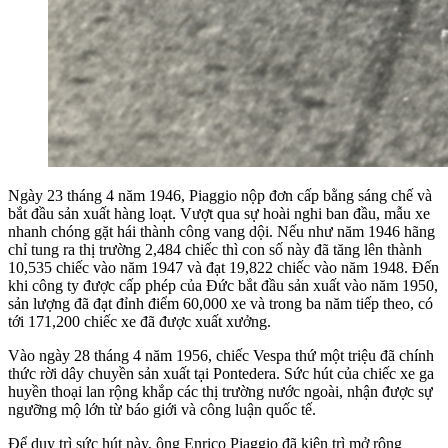
Ngày 23 tháng 4 năm 1946, Piaggio nộp đơn cấp bằng sáng chế và
bắt đầu sản xuất hàng loạt. Vượt qua sự hoài nghi ban đầu, mẫu xe
nhanh chóng gặt hái thành công vang dội. Nếu như năm 1946 hãng
chỉ tung ra thị trường 2,484 chiếc thì con số này đã tăng lên thành
10,535 chiếc vào năm 1947 và đạt 19,822 chiếc vào năm 1948. Đến
khi công ty được cấp phép của Đức bắt đầu sản xuất vào năm 1950,
sản lượng đã đạt đỉnh điểm 60,000 xe và trong ba năm tiếp theo, có
tới 171,200 chiếc xe đã được xuất xưởng.
Vào ngày 28 tháng 4 năm 1956, chiếc Vespa thứ một triệu đã chính
thức rời dây chuyền sản xuất tại Pontedera. Sức hút của chiếc xe ga
huyền thoại lan rộng khắp các thị trường nước ngoài, nhận được sự
ngưỡng mộ lớn từ báo giới và công luận quốc tế.
Để duy trì sức hút này, ông Enrico Piaggio đã kiên trì mở rộng