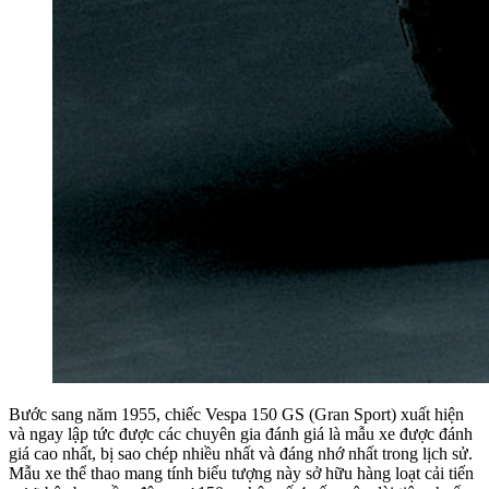
Bước sang năm 1955, chiếc Vespa 150 GS (Gran Sport) xuất hiện
và ngay lập tức được các chuyên gia đánh giá là mẫu xe được đánh
giá cao nhất, bị sao chép nhiều nhất và đáng nhớ nhất trong lịch sử.
Mẫu xe thể thao mang tính biểu tượng này sở hữu hàng loạt cải tiến