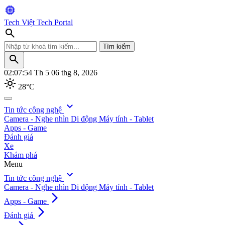
memory
Tech Việt
Tech Portal
search
Tìm kiếm
search
02:07:57
Th 5 06 thg 8, 2026
light_mode
28°C
search
expand_more
Tin tức công nghệ
Camera - Nghe nhìn
Di động
Máy tính - Tablet
Tìm kiếm
Apps - Game
Đánh giá
Xe
Khám phá
Menu
expand_more
Tin tức công nghệ
Camera - Nghe nhìn
Di động
Máy tính - Tablet
arrow_forward_ios
Apps - Game
arrow_forward_ios
Đánh giá