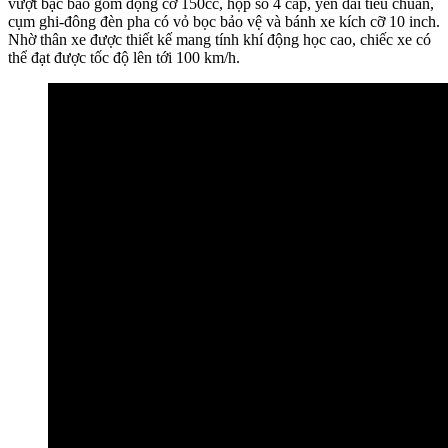
vượt bậc bao gồm động cơ 150cc, hộp số 4 cấp, yên dài tiêu chuẩn,
cụm ghi-đông đèn pha có vỏ bọc bảo vệ và bánh xe kích cỡ 10 inch.
Nhờ thân xe được thiết kế mang tính khí động học cao, chiếc xe có
thể đạt được tốc độ lên tới 100 km/h.