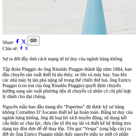
link
Share
Chia sẻ:
Sự ra đời đầy tính cách mạng từ tư duy của ngành hàng không
Tập đoàn Piaggio do ông Rinaldo Piaggio thành lập năm 1884, ban
đầu chuyên sản xuất thiết bị tàu thủy, xe lửa và máy bay. Sau khi
các nhà máy bị tàn phá nặng nề trong thế chiến thứ hai, ông Enrico
Piaggio (con trai của ông Rinaldo Piaggio) quyết định chuyển
hướng sang sản xuất phương tiện di chuyển cá nhân có chi phí hợp
lý dành cho đại chúng.
Nguyên mẫu ban đầu mang tên “Paperino” đã được kỹ sư hàng
không Corradino D’Ascanio thiết kế lại hoàn toàn. Bằng tư duy của
ngành hàng không, ông đã loại bỏ xích truyền động, sử dụng kết
cấu thân xe chịu lực, đưa cần số lên tay lái và thiết kế hệ thống treo
dạng tay đòn đơn để dễ thay lốp. Tên gọi “Vespa” (ong bắp cày) ra
đời do ông Enrico Piaggio nhận thấy nguyên mẫu xe mới có phần