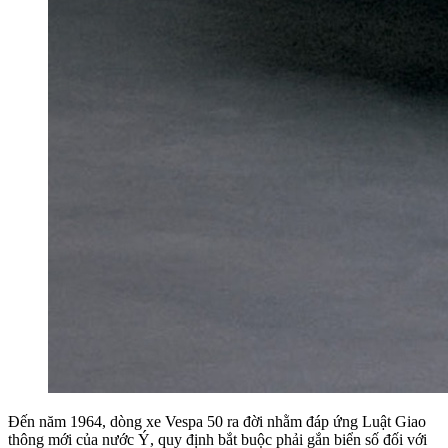
Đến năm 1964, dòng xe Vespa 50 ra đời nhằm đáp ứng Luật Giao
thông mới của nước Ý, quy định bắt buộc phải gắn biển số đối với