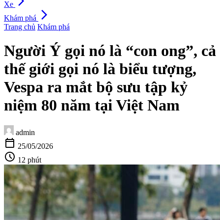
arrow_forward_ios
Xe
arrow_forward_ios
Khám phá
Trang chủ
Khám phá
Người Ý gọi nó là “con ong”, cả
thế giới gọi nó là biểu tượng,
Vespa ra mắt bộ sưu tập kỷ
niệm 80 năm tại Việt Nam
admin
calendar_today
25/05/2026
schedule
12 phút