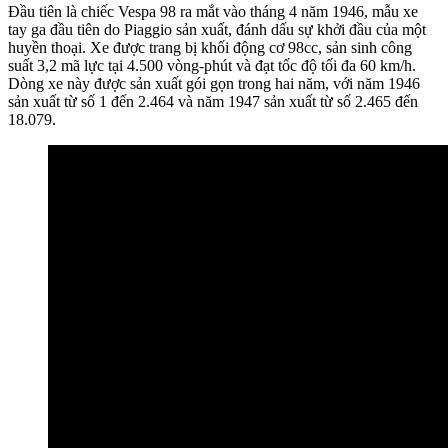
Đầu tiên là chiếc Vespa 98 ra mắt vào tháng 4 năm 1946, mẫu xe
tay ga đầu tiên do Piaggio sản xuất, đánh dấu sự khởi đầu của một
huyền thoại. Xe được trang bị khối động cơ 98cc, sản sinh công
suất 3,2 mã lực tại 4.500 vòng-phút và đạt tốc độ tối đa 60 km/h.
Dòng xe này được sản xuất gói gọn trong hai năm, với năm 1946
sản xuất từ số 1 đến 2.464 và năm 1947 sản xuất từ số 2.465 đến
18.079.