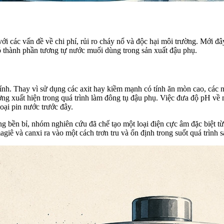
t với các vấn đề về chi phí, rủi ro cháy nổ và độc hại môi trường. Mớ
có thành phần tương tự nước muối dùng trong sản xuất đậu phụ.
g tính. Thay vì sử dụng các axit hay kiềm mạnh có tính ăn mòn cao, cá
g xuất hiện trong quá trình làm đông tụ đậu phụ. Việc đưa độ pH về mứ
oại pin nước trước đây.
ng bền bỉ, nhóm nghiên cứu đã chế tạo một loại điện cực âm đặc biệt t
iê và canxi ra vào một cách trơn tru và ổn định trong suốt quá trình s