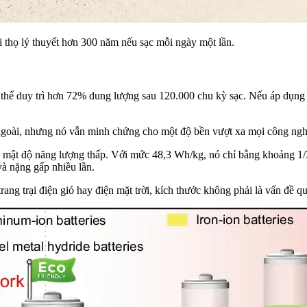
i thọ lý thuyết hơn 300 năm nếu sạc mỗi ngày một lần.
hể duy trì hơn 72% dung lượng sau 120.000 chu kỳ sạc. Nếu áp dụng vào
 ngoài, nhưng nó vẫn minh chứng cho một độ bền vượt xa mọi công ngh
à mật độ năng lượng thấp. Với mức 48,3 Wh/kg, nó chỉ bằng khoảng 1/3
và nặng gấp nhiều lần.
ng trại điện gió hay điện mặt trời, kích thước không phải là vấn đề quá 