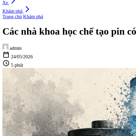
arrow_forward_ios
Xe
arrow_forward_ios
Khám phá
Trang chủ
Khám phá
Các nhà khoa học chế tạo pin c
admin
calendar_today
24/05/2026
schedule
5 phút