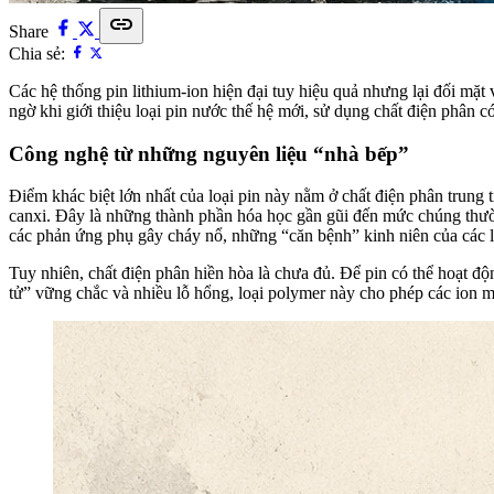
link
Share
Chia sẻ:
Các hệ thống pin lithium-ion hiện đại tuy hiệu quả nhưng lại đối mặ
ngờ khi giới thiệu loại pin nước thế hệ mới, sử dụng chất điện phân 
Công nghệ từ những nguyên liệu “nhà bếp”
Điểm khác biệt lớn nhất của loại pin này nằm ở chất điện phân trun
canxi. Đây là những thành phần hóa học gần gũi đến mức chúng thườn
các phản ứng phụ gây cháy nổ, những “căn bệnh” kinh niên của các l
Tuy nhiên, chất điện phân hiền hòa là chưa đủ. Để pin có thể hoạt độ
tử” vững chắc và nhiều lỗ hổng, loại polymer này cho phép các ion mag