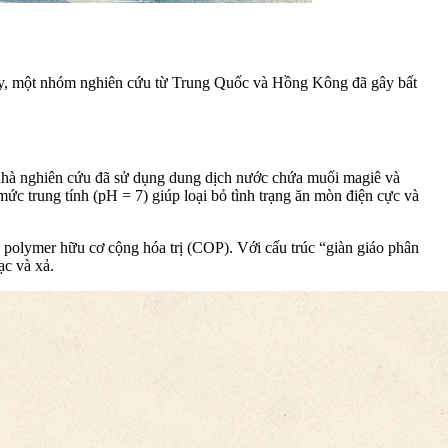
i đây, một nhóm nghiên cứu từ Trung Quốc và Hồng Kông đã gây bất
c nhà nghiên cứu đã sử dụng dung dịch nước chứa muối magiê và
c trung tính (pH = 7) giúp loại bỏ tình trạng ăn mòn điện cực và
ừ polymer hữu cơ cộng hóa trị (COP). Với cấu trúc “giàn giáo phân
ạc và xả.