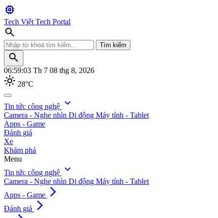
memory
Tech Việt
Tech Portal
search
Tìm kiếm
search
06:59:05
Th 7 08 thg 8, 2026
light_mode
28°C
search
expand_more
Tin tức công nghệ
Camera - Nghe nhìn
Di động
Máy tính - Tablet
Tìm kiếm
Apps - Game
Đánh giá
Xe
Khám phá
Menu
expand_more
Tin tức công nghệ
Camera - Nghe nhìn
Di động
Máy tính - Tablet
arrow_forward_ios
Apps - Game
arrow_forward_ios
Đánh giá