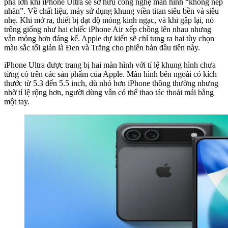
phá lớn khi iPhone Ultra sẽ sở hữu công nghệ màn hình “không nếp
nhăn”. Về chất liệu, máy sử dụng khung viền titan siêu bền và siêu
nhẹ. Khi mở ra, thiết bị đạt độ mỏng kinh ngạc, và khi gập lại, nó
trông giống như hai chiếc iPhone Air xếp chồng lên nhau nhưng
vẫn mỏng hơn đáng kể. Apple dự kiến sẽ chỉ tung ra hai tùy chọn
màu sắc tối giản là Đen và Trắng cho phiên bản đầu tiên này.
iPhone Ultra được trang bị hai màn hình với tỉ lệ khung hình chưa
từng có trên các sản phẩm của Apple. Màn hình bên ngoài có kích
thước từ 5.3 đến 5.5 inch, dù nhỏ hơn iPhone thông thường nhưng
nhờ tỉ lệ rộng hơn, người dùng vẫn có thể thao tác thoải mái bằng
một tay.