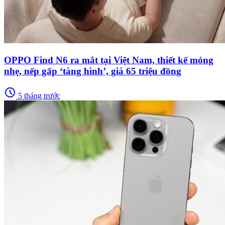
OPPO Find N6 ra mắt tại Việt Nam, thiết kế mỏng
nhẹ, nếp gấp ‘tàng hình’, giá 65 triệu đồng
schedule
5 tháng trước