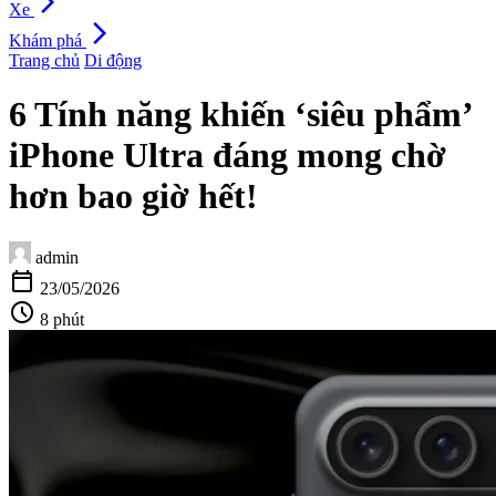
arrow_forward_ios
Xe
arrow_forward_ios
Khám phá
Trang chủ
Di động
6 Tính năng khiến ‘siêu phẩm’
iPhone Ultra đáng mong chờ
hơn bao giờ hết!
admin
calendar_today
23/05/2026
schedule
8 phút