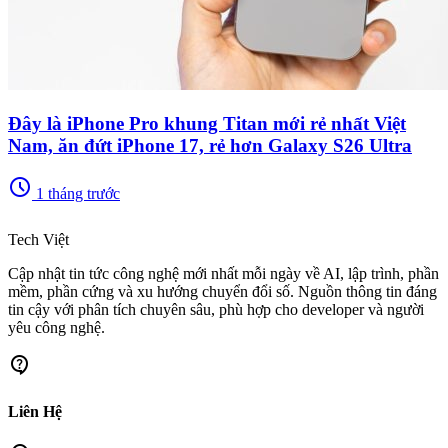
Đây là iPhone Pro khung Titan mới rẻ nhất Việt
Nam, ăn đứt iPhone 17, rẻ hơn Galaxy S26 Ultra
schedule
1 tháng trước
memory
Tech Việt
Cập nhật tin tức công nghệ mới nhất mỗi ngày về AI, lập trình, phần
mềm, phần cứng và xu hướng chuyển đổi số. Nguồn thông tin đáng
tin cậy với phân tích chuyên sâu, phù hợp cho developer và người
yêu công nghệ.
contact_support
Liên Hệ