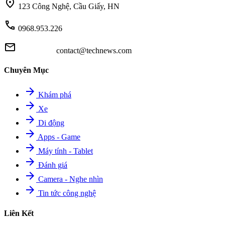
location_on
123 Công Nghệ, Cầu Giấy, HN
call
0968.953.226
mail
contact@technews.com
Chuyên Mục
arrow_forward
Khám phá
arrow_forward
Xe
arrow_forward
Di động
arrow_forward
Apps - Game
arrow_forward
Máy tính - Tablet
arrow_forward
Đánh giá
arrow_forward
Camera - Nghe nhìn
arrow_forward
Tin tức công nghệ
Liên Kết