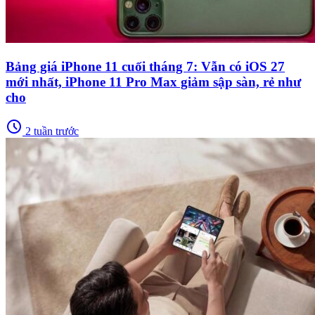
Bảng giá iPhone 11 cuối tháng 7: Vẫn có iOS 27
mới nhất, iPhone 11 Pro Max giảm sập sàn, rẻ như
cho
schedule
2 tuần trước