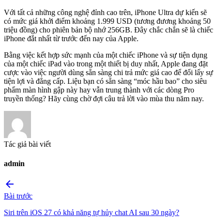
Với tất cả những công nghệ đỉnh cao trên, iPhone Ultra dự kiến sẽ
có mức giá khởi điểm khoảng 1.999 USD (tương đương khoảng 50
triệu đồng) cho phiên bản bộ nhớ 256GB. Đây chắc chắn sẽ là chiếc
iPhone đắt nhất từ trước đến nay của Apple.
Bằng việc kết hợp sức mạnh của một chiếc iPhone và sự tiện dụng
của một chiếc iPad vào trong một thiết bị duy nhất, Apple đang đặt
cược vào việc người dùng sẵn sàng chi trả mức giá cao để đổi lấy sự
tiện lợi và đẳng cấp. Liệu bạn có sẵn sàng “móc hầu bao” cho siêu
phẩm màn hình gập này hay vẫn trung thành với các dòng Pro
truyền thống? Hãy cùng chờ đợi câu trả lời vào mùa thu năm nay.
Tác giả bài viết
admin
arrow_back
Bài trước
Siri trên iOS 27 có khả năng tự hủy chat AI sau 30 ngày?