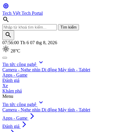
memory
Tech Việt
Tech Portal
search
Tìm kiếm
search
07:56:01
Th 6 07 thg 8, 2026
light_mode
28°C
search
expand_more
Tin tức công nghệ
Camera - Nghe nhìn
Di động
Máy tính - Tablet
Tìm kiếm
Apps - Game
Đánh giá
Xe
Khám phá
Menu
expand_more
Tin tức công nghệ
Camera - Nghe nhìn
Di động
Máy tính - Tablet
arrow_forward_ios
Apps - Game
arrow_forward_ios
Đánh giá