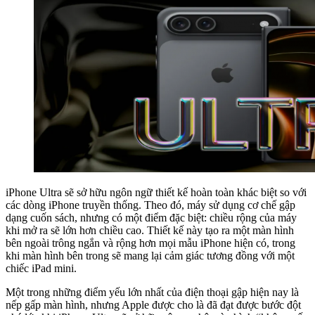
iPhone Ultra sẽ sở hữu ngôn ngữ thiết kế hoàn toàn khác biệt so với
các dòng iPhone truyền thống. Theo đó, máy sử dụng cơ chế gập
dạng cuốn sách, nhưng có một điểm đặc biệt: chiều rộng của máy
khi mở ra sẽ lớn hơn chiều cao. Thiết kế này tạo ra một màn hình
bên ngoài trông ngắn và rộng hơn mọi mẫu iPhone hiện có, trong
khi màn hình bên trong sẽ mang lại cảm giác tương đồng với một
chiếc iPad mini.
Một trong những điểm yếu lớn nhất của điện thoại gập hiện nay là
nếp gấp màn hình, nhưng Apple được cho là đã đạt được bước đột