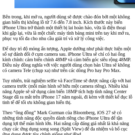
Bên trong, khi mở ra, người dùng sẽ được chào đón bởi một không
gian hiển thị khổng lồ từ 7.6 đến 7.8 inch. Kích thước này biến
iPhone Ultra trở thành một thiết bị lai hoàn hảo, vừa là điện thoại
khi gập lại, vừa là một chiếc máy tính bảng mini trên tay khi mở ra,
phục vụ tối đa cho nhu cầu giải trí và xử lý công việc.
Để duy trì độ mỏng ấn tượng, Apple dường như phải thực hiện một
số sự đánh đổi ở cụm camera sau. iPhone Ultra sẽ chỉ có hai ống
kính chính: cảm biến chính 48MP và cảm biến góc siêu rộng 48MP.
Điều này đồng nghĩa với việc người dùng chọn bản Ultra sẽ không
có camera Tele (chụp xa) như trên các dòng Pro hay Pro Max.
Tuy nhiên, trải nghiệm selfie và FaceTime sẽ được nâng cấp với hai
camera trước (mỗi màn hình sở hữu một camera riêng). Nhiều khả
năng Apple sẽ sử dụng cảm biến 18MP tích hợp tính năng Center
Stage đã ra mắt trên iPhone 17 năm ngoái, đi kèm với thiết kế đục lỗ
tinh tế để tối ưu không gian hiển thị.
Theo “ông đồng” Mark Gurman của Bloomberg, iOS 27 sẽ có
những tính năng độc quyền dành riêng cho iPhone Ultra để tận
dụng lợi thế màn hình lớn. Hai nâng cấp đáng giá nhất là khả năng
chạy các ứng dụng song song (Split View) để đa nhiệm và bố cục
ứng dụng được tùy chỉnh giống như iPad.