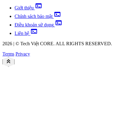
terminal
Giới thiệu
terminal
Chính sách bảo mật
terminal
Điều khoản sử dụng
terminal
Liên hệ
2026
|
©
Tech Việt
CORE. ALL RIGHTS RESERVED.
Terms
Privacy
keyboard_double_arrow_up