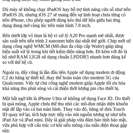
Dù máy sẽ không chạy iPadOS hay hỗ trợ tính năng cửa sổ như trên
iPadOS 26, nhưng iOS 27 sẽ mang đến sự linh hoạt chưa từng có
trên iPhone, cho phép người dùng kéo thả dữ liệu giữa hai ứng
dụng đang mở cùng lúc trên màn hình 7.8 inch.
Bên dưới lớp vỏ titan là bộ vi xử lý A20 Pro mạnh mẽ nhất, được
sản xuất trên tiến trình 2 nanomet hiện đại nhất thế giới. Chip mới sử
dụng công nghệ WMCM (Mô-đun đa chip cấp Wafer) giúp tăng
hiệu suất xử lý trong khi tiết kiệm điện năng hơn. Đi kèm với đó là
bộ nhớ RAM 12GB sử dụng chuẩn LPDDR5 nhanh hơn đáng kể
so với thế hệ cũ.
Ngoài ra, đây cũng là lần đầu tiên Apple sử dụng modem di động
C2 do hãng tự thiết kế, thay thế hoàn toàn cho modem 5G của
Qualcomm. Việc tự chủ công nghệ modem giúp Apple tối ưu hóa
khả năng thu phát sóng và cải thiện thời lượng pin cho thiết bị.
Một bất ngờ lớn là iPhone Ultra sẽ không sử dụng Face ID. Do thiết
bị quá mỏng, Apple chưa thể thu nhỏ các mô-đun nhận diện khuôn
mặt để lắp vào cả hai màn hình. Thay vào đó, hãng sẽ đưa Touch
ID quay trở lại, tích hợp trực tiếp vào nút nguồn tương tự như trên
iPad Air và iPad mini. Đây là giải pháp vừa đảm bảo tính bảo mật,
vừa phù hợp với cấu trúc cơ khí siêu mỏng của mẫu điện thoại gập
này.