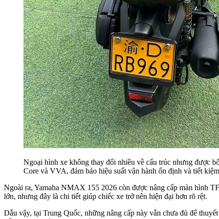
Ngoại hình xe không thay đổi nhiều về cấu trúc nhưng được b
Core và VVA, đảm bảo hiệu suất vận hành ổn định và tiết kiệm 
Ngoài ra, Yamaha NMAX 155 2026 còn được nâng cấp màn hình TFT m
lớn, nhưng đây là chi tiết giúp chiếc xe trở nên hiện đại hơn rõ rệt.
Dẫu vậy, tại Trung Quốc, những nâng cấp này vẫn chưa đủ để thuyết