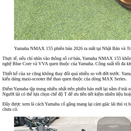
Yamaha NMAX 155 phiên bản 2026 ra mắt tại Nhật Bản và Trung
Thực tế, nếu chỉ nhìn vào thông số cơ bản, Yamaha NMAX 155 không 
nghệ Blue Core và VVA quen thuộc của Yamaha. Công suất tối đa kho
Thiết kế của xe cũng không thay đổi quá nhiều so với đời trước. Y
kiểu dáng maxi-scooter thể thao quen thuộc của dòng MAX Series.
Điểm Yamaha tập trung nhiều nhất trên phiên bản mới lại nằm ở trả
Người lái có thể lựa chọn chế độ T để ưu tiên tiết kiệm nhiên liệu h
Đây được xem là cách Yamaha cố gắng mang lại cảm giác lái thú vị hơ
chưa có.