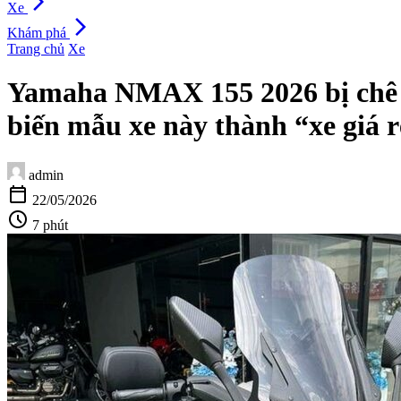
arrow_forward_ios
Xe
arrow_forward_ios
Khám phá
Trang chủ
Xe
Yamaha NMAX 155 2026 bị chê 
biến mẫu xe này thành “xe giá r
admin
calendar_today
22/05/2026
schedule
7 phút