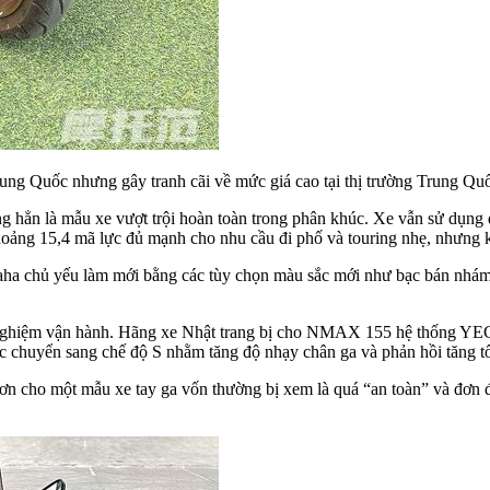
 Quốc nhưng gây tranh cãi về mức giá cao tại thị trường Trung Quốc 
hẳn là mẫu xe vượt trội hoàn toàn trong phân khúc. Xe vẫn sử dụng 
ảng 15,4 mã lực đủ mạnh cho nhu cầu đi phố và touring nhẹ, nhưng kh
amaha chủ yếu làm mới bằng các tùy chọn màu sắc mới như bạc bán nh
i nghiệm vận hành. Hãng xe Nhật trang bị cho NMAX 155 hệ thống YEC
oặc chuyển sang chế độ S nhằm tăng độ nhạy chân ga và phản hồi tăng t
n cho một mẫu xe tay ga vốn thường bị xem là quá “an toàn” và đơn đi