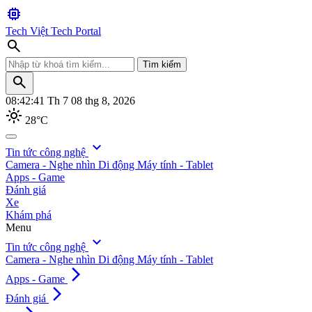
memory
Tech Việt
Tech Portal
search
Tìm kiếm
search
08:42:43
Th 7 08 thg 8, 2026
light_mode
28°C
search
expand_more
Tin tức công nghệ
Camera - Nghe nhìn
Di động
Máy tính - Tablet
Tìm kiếm
Apps - Game
Đánh giá
Xe
Khám phá
Menu
expand_more
Tin tức công nghệ
Camera - Nghe nhìn
Di động
Máy tính - Tablet
arrow_forward_ios
Apps - Game
arrow_forward_ios
Đánh giá