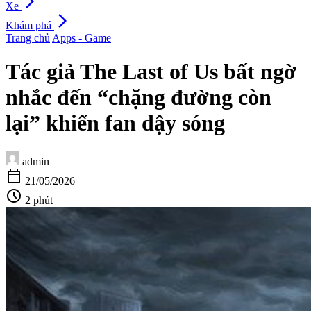
arrow_forward_ios
Xe
arrow_forward_ios
Khám phá
Trang chủ
Apps - Game
Tác giả The Last of Us bất ngờ
nhắc đến “chặng đường còn
lại” khiến fan dậy sóng
admin
calendar_today
21/05/2026
schedule
2 phút