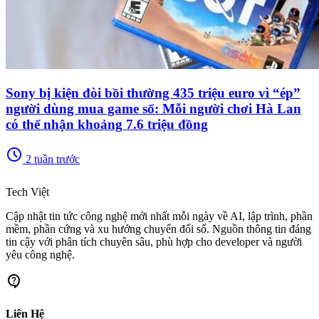
Sony bị kiện đòi bồi thường 435 triệu euro vì “ép”
người dùng mua game số: Mỗi người chơi Hà Lan
có thể nhận khoảng 7.6 triệu đồng
schedule
2 tuần trước
memory
Tech Việt
Cập nhật tin tức công nghệ mới nhất mỗi ngày về AI, lập trình, phần
mềm, phần cứng và xu hướng chuyển đổi số. Nguồn thông tin đáng
tin cậy với phân tích chuyên sâu, phù hợp cho developer và người
yêu công nghệ.
contact_support
Liên Hệ