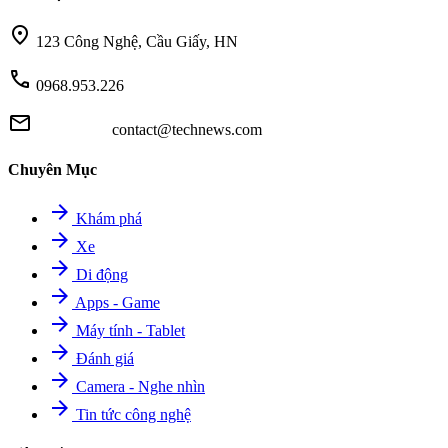
location_on
123 Công Nghệ, Cầu Giấy, HN
call
0968.953.226
mail
contact@technews.com
Chuyên Mục
arrow_forward
Khám phá
arrow_forward
Xe
arrow_forward
Di động
arrow_forward
Apps - Game
arrow_forward
Máy tính - Tablet
arrow_forward
Đánh giá
arrow_forward
Camera - Nghe nhìn
arrow_forward
Tin tức công nghệ