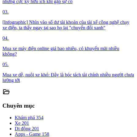
nhưng cực kỳ hữu ích khi gặp sự cố
03.
[Infographic] Nhìn vào số dư tài khoản của tài xế công nghệ chạy
xe điện, ta thấy ngay tại sao họ lại "chuyển đổi xanh"
04.
Mua xe máy điện online giá bao nhiêu, có khuyến mãi nhiều
không?
05.
Mua xe dễ, nuôi xe khó: Đây là bóc tách tài chính nhiều người chưa
lường tới
folder_open
Chuyên mục
Khám phá
354
Xe
201
Di động
201
Apps - Game
158