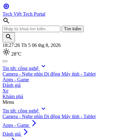
memory
Tech Việt
Tech Portal
search
Tìm kiếm
search
18:27:28
Th 5 06 thg 8, 2026
light_mode
28°C
search
expand_more
Tin tức công nghệ
Camera - Nghe nhìn
Di động
Máy tính - Tablet
Tìm kiếm
Apps - Game
Đánh giá
Xe
Khám phá
Menu
expand_more
Tin tức công nghệ
Camera - Nghe nhìn
Di động
Máy tính - Tablet
arrow_forward_ios
Apps - Game
arrow_forward_ios
Đánh giá