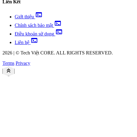
Liên Kết
terminal
Giới thiệu
terminal
Chính sách bảo mật
terminal
Điều khoản sử dụng
terminal
Liên hệ
2026
|
©
Tech Việt
CORE. ALL RIGHTS RESERVED.
Terms
Privacy
keyboard_double_arrow_up