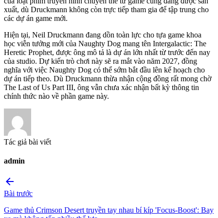
của loạt phim truyền hình chuyển thể từ game cũng đang được sản
xuất, dù Druckmann không còn trực tiếp tham gia để tập trung cho
các dự án game mới.
Hiện tại, Neil Druckmann đang dồn toàn lực cho tựa game khoa
học viễn tưởng mới của Naughty Dog mang tên Intergalactic: The
Heretic Prophet, được ông mô tả là dự án lớn nhất từ trước đến nay
của studio. Dự kiến trò chơi này sẽ ra mắt vào năm 2027, đồng
nghĩa với việc Naughty Dog có thể sớm bắt đầu lên kế hoạch cho
dự án tiếp theo. Dù Druckmann thừa nhận cộng đồng rất mong chờ
The Last of Us Part III, ông vẫn chưa xác nhận bất kỳ thông tin
chính thức nào về phần game này.
Tác giả bài viết
admin
arrow_back
Bài trước
Game thủ Crimson Desert truyền tay nhau bí kíp 'Focus-Boost': Bay