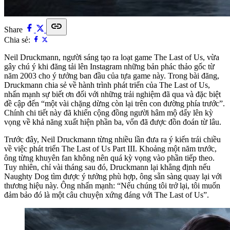
link
Share
Chia sẻ:
Neil Druckmann, người sáng tạo ra loạt game The Last of Us, vừa
gây chú ý khi đăng tải lên Instagram những bản phác thảo gốc từ
năm 2003 cho ý tưởng ban đầu của tựa game này. Trong bài đăng,
Druckmann chia sẻ về hành trình phát triển của The Last of Us,
nhấn mạnh sự biết ơn đối với những trải nghiệm đã qua và đặc biệt
đề cập đến “một vài chặng dừng còn lại trên con đường phía trước”.
Chính chi tiết này đã khiến cộng đồng người hâm mộ dấy lên kỳ
vọng về khả năng xuất hiện phần ba, vốn đã được đồn đoán từ lâu.
Trước đây, Neil Druckmann từng nhiều lần đưa ra ý kiến trái chiều
về việc phát triển The Last of Us Part III. Khoảng một năm trước,
ông từng khuyên fan không nên quá kỳ vọng vào phần tiếp theo.
Tuy nhiên, chỉ vài tháng sau đó, Druckmann lại khẳng định nếu
Naughty Dog tìm được ý tưởng phù hợp, ông sẵn sàng quay lại với
thương hiệu này. Ông nhấn mạnh: “Nếu chúng tôi trở lại, tôi muốn
đảm bảo đó là một câu chuyện xứng đáng với The Last of Us”.