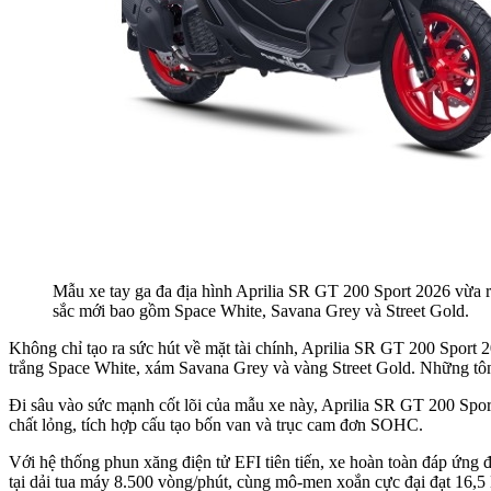
Mẫu xe tay ga đa địa hình Aprilia SR GT 200 Sport 2026 vừa
sắc mới bao gồm Space White, Savana Grey và Street Gold.
Không chỉ tạo ra sức hút về mặt tài chính, Aprilia SR GT 200 Spor
trắng Space White, xám Savana Grey và vàng Street Gold. Những tông 
Đi sâu vào sức mạnh cốt lõi của mẫu xe này, Aprilia SR GT 200 Sport
chất lỏng, tích hợp cấu tạo bốn van và trục cam đơn SOHC.
Với hệ thống phun xăng điện tử EFI tiên tiến, xe hoàn toàn đáp ứng đ
tại dải tua máy 8.500 vòng/phút, cùng mô-men xoắn cực đại đạt 16,