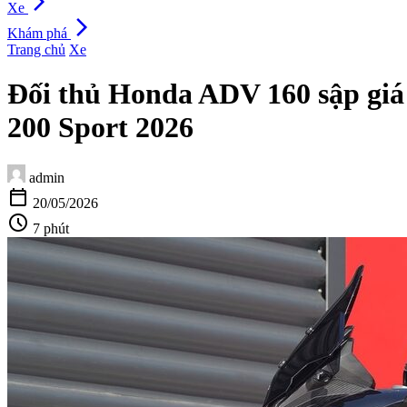
arrow_forward_ios
Xe
arrow_forward_ios
Khám phá
Trang chủ
Xe
Đối thủ Honda ADV 160 sập giá 
200 Sport 2026
admin
calendar_today
20/05/2026
schedule
7 phút