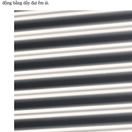
động bằng dây đai êm ái.