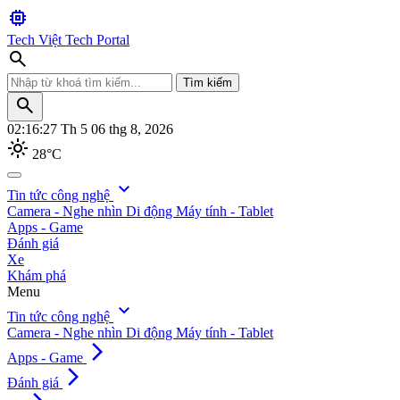
memory
Tech Việt
Tech Portal
search
Tìm kiếm
search
02:16:29
Th 5 06 thg 8, 2026
light_mode
28°C
search
expand_more
Tin tức công nghệ
Camera - Nghe nhìn
Di động
Máy tính - Tablet
Tìm kiếm
Apps - Game
Đánh giá
Xe
Khám phá
Menu
expand_more
Tin tức công nghệ
Camera - Nghe nhìn
Di động
Máy tính - Tablet
arrow_forward_ios
Apps - Game
arrow_forward_ios
Đánh giá