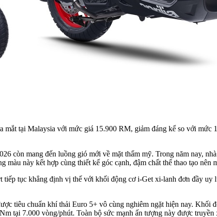
 ra mắt tại Malaysia với mức giá 15.900 RM, giảm đáng kể so với mứ
t 2026 còn mang đến luồng gió mới về mặt thẩm mỹ. Trong năm nay, nh
màu này kết hợp cùng thiết kế góc cạnh, đậm chất thể thao tạo nên mộ
 tiếp tục khẳng định vị thế với khối động cơ i-Get xi-lanh đơn đầy uy
ược tiêu chuẩn khí thải Euro 5+ vô cùng nghiêm ngặt hiện nay. Khối độ
5 Nm tại 7.000 vòng/phút. Toàn bộ sức mạnh ấn tượng này được truyền