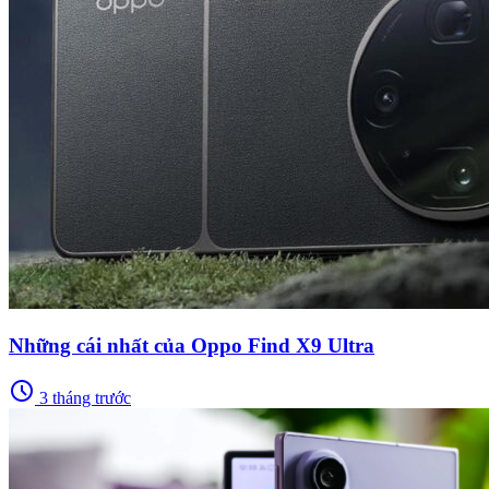
Những cái nhất của Oppo Find X9 Ultra
schedule
3 tháng trước