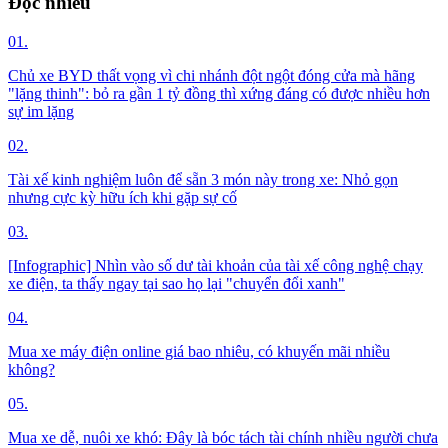
Đọc nhiều
01.
Chủ xe BYD thất vọng vì chi nhánh đột ngột đóng cửa mà hãng
"lặng thinh": bỏ ra gần 1 tỷ đồng thì xứng đáng có được nhiều hơn
sự im lặng
02.
Tài xế kinh nghiệm luôn để sẵn 3 món này trong xe: Nhỏ gọn
nhưng cực kỳ hữu ích khi gặp sự cố
03.
[Infographic] Nhìn vào số dư tài khoản của tài xế công nghệ chạy
xe điện, ta thấy ngay tại sao họ lại "chuyển đổi xanh"
04.
Mua xe máy điện online giá bao nhiêu, có khuyến mãi nhiều
không?
05.
Mua xe dễ, nuôi xe khó: Đây là bóc tách tài chính nhiều người chưa