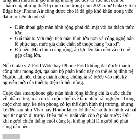
Thậm chí, những thiết bị đình đám trong năm 2025 như Galaxy S25
Edge hay iPhone Air cũng được cho là đã gặp khó khăn trong việc
đạt mục tiêu doanh số.
Điện thoại gập màn hình rộng phải đối mặt với ba thách thức
lớn:
Giá thành: Với diện tích màn hình lớn hơn và công nghệ bản
lề phức tạp, mức giá chắc chắn sẽ thuộc hàng “xa xỉ”.
Độ bền: Màn hình càng rộng, áp lực lên tấm nền và cơ chế
gập càng lớn.
Nếu Galaxy Z Fold Wide hay iPhone Fold không đạt được thành
công như mong đợi, tgaloàn bộ phân khúc này có thể sẽ bị đình trệ.
Ngược lại, nếu chúng thành công, chúng ta sẽ bước vào một kỷ
nguyên mới của thiết bị điện tử tiêu dùng.
Cuộc đua smartphone gập màn hình rộng không chỉ là cuộc chiến
về phần cứng, mà còn là cuộc chiến về tầm nhìn trải nghiệm. Trong
cuộc chơi này, kẻ tiên phong có lợi thế định hình thị trường, nhưng
kẻ đến sau như Vivo hay Honor lại có lợi thế về sự tinh chỉnh và bài
học từ người đi trước. Điều thú vị nhất vẫn còn ở phía trước: Đôi
khi người chiến thắng cuối cùng lại không phải là người nổ phát
súng đầu tiên.