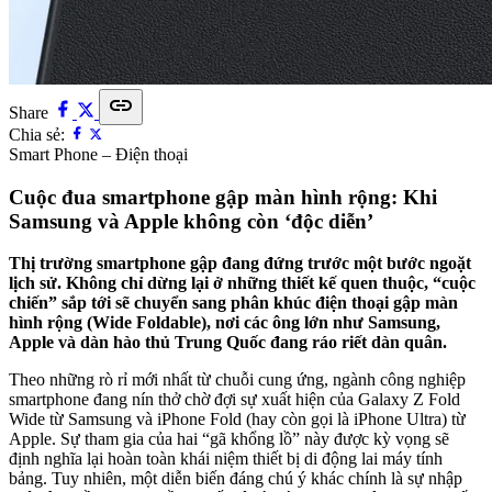
link
Share
Chia sẻ:
Smart Phone – Điện thoại
Cuộc đua smartphone gập màn hình rộng: Khi
Samsung và Apple không còn ‘độc diễn’
Thị trường smartphone gập đang đứng trước một bước ngoặt
lịch sử. Không chỉ dừng lại ở những thiết kế quen thuộc, “cuộc
chiến” sắp tới sẽ chuyển sang phân khúc điện thoại gập màn
hình rộng (Wide Foldable), nơi các ông lớn như Samsung,
Apple và dàn hào thủ Trung Quốc đang ráo riết dàn quân.
Theo những rò rỉ mới nhất từ chuỗi cung ứng, ngành công nghiệp
smartphone đang nín thở chờ đợi sự xuất hiện của Galaxy Z Fold
Wide từ Samsung và iPhone Fold (hay còn gọi là iPhone Ultra) từ
Apple. Sự tham gia của hai “gã khổng lồ” này được kỳ vọng sẽ
định nghĩa lại hoàn toàn khái niệm thiết bị di động lai máy tính
bảng. Tuy nhiên, một diễn biến đáng chú ý khác chính là sự nhập