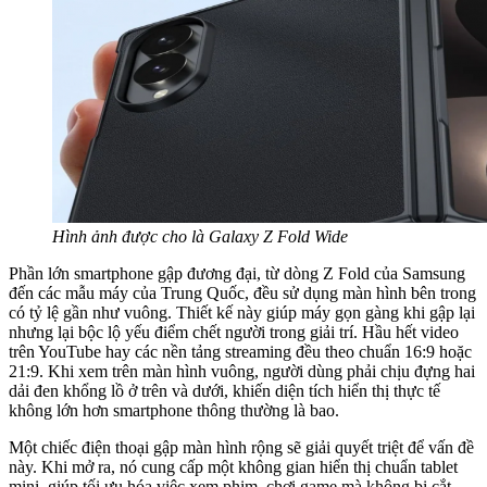
Hình ảnh được cho là Galaxy Z Fold Wide
Phần lớn smartphone gập đương đại, từ dòng Z Fold của Samsung
đến các mẫu máy của Trung Quốc, đều sử dụng màn hình bên trong
có tỷ lệ gần như vuông. Thiết kế này giúp máy gọn gàng khi gập lại
nhưng lại bộc lộ yếu điểm chết người trong giải trí. Hầu hết video
trên YouTube hay các nền tảng streaming đều theo chuẩn 16:9 hoặc
21:9. Khi xem trên màn hình vuông, người dùng phải chịu đựng hai
dải đen khổng lồ ở trên và dưới, khiến diện tích hiển thị thực tế
không lớn hơn smartphone thông thường là bao.
Một chiếc điện thoại gập màn hình rộng sẽ giải quyết triệt để vấn đề
này. Khi mở ra, nó cung cấp một không gian hiển thị chuẩn tablet
mini, giúp tối ưu hóa việc xem phim, chơi game mà không bị cắt