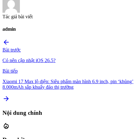
Tác giả bài viết
admin
arrow_back
Bài trước
Có nên cập nhật iOS 26.5?
Bài tiếp
Xiaomi 17 Max lộ diện: Siêu phẩm màn hình 6.9 inch, pin ‘khủng’
8.000mAh sắp khuấy đảo thị trường
arrow_forward
Nội dung chính
local_fire_department