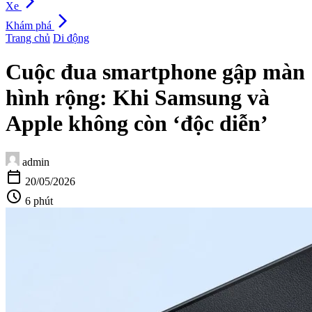
arrow_forward_ios
Xe
arrow_forward_ios
Khám phá
Trang chủ
Di động
Cuộc đua smartphone gập màn
hình rộng: Khi Samsung và
Apple không còn ‘độc diễn’
admin
calendar_today
20/05/2026
schedule
6 phút