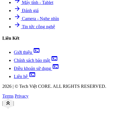
arrow_forward
Máy tính - Tablet
arrow_forward
Đánh giá
arrow_forward
Camera - Nghe nhìn
arrow_forward
Tin tức công nghệ
Liên Kết
terminal
Giới thiệu
terminal
Chính sách bảo mật
terminal
Điều khoản sử dụng
terminal
Liên hệ
2026
|
©
Tech Việt
CORE. ALL RIGHTS RESERVED.
Terms
Privacy
keyboard_double_arrow_up