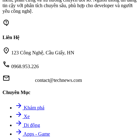
tin cậy với phân tích chuyên sâu, phù hợp cho developer và người
yêu công nghệ.
contact_support
Liên Hệ
location_on
123 Công Nghệ, Cầu Giấy, HN
call
0968.953.226
mail
contact@technews.com
Chuyên Mục
arrow_forward
Khám phá
arrow_forward
Xe
arrow_forward
Di động
arrow_forward
Apps - Game