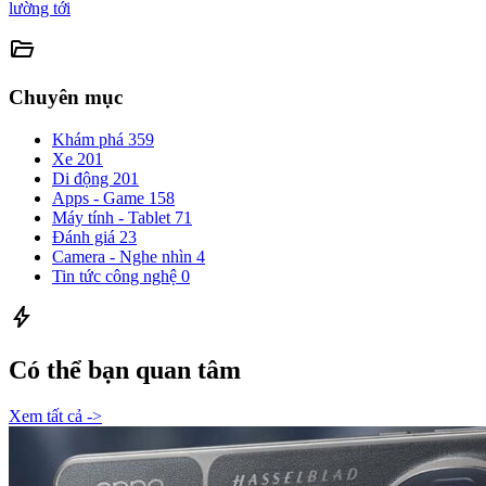
lường tới
folder_open
Chuyên mục
Khám phá
359
Xe
201
Di động
201
Apps - Game
158
Máy tính - Tablet
71
Đánh giá
23
Camera - Nghe nhìn
4
Tin tức công nghệ
0
bolt
Có thể bạn quan tâm
Xem tất cả ->