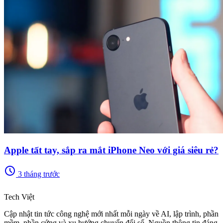
Apple tất tay, sắp ra mắt iPhone Neo với giá siêu rẻ?
schedule
3 tháng trước
memory
Tech Việt
Cập nhật tin tức công nghệ mới nhất mỗi ngày về AI, lập trình, phần
mềm, phần cứng và xu hướng chuyển đổi số. Nguồn thông tin đáng