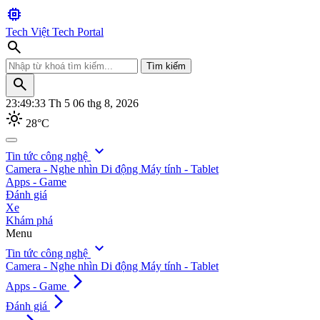
memory
Tech Việt
Tech Portal
search
Tìm kiếm
search
23:49:34
Th 5 06 thg 8, 2026
light_mode
28°C
search
expand_more
Tin tức công nghệ
Camera - Nghe nhìn
Di động
Máy tính - Tablet
Tìm kiếm
Apps - Game
Đánh giá
Xe
Khám phá
Menu
expand_more
Tin tức công nghệ
Camera - Nghe nhìn
Di động
Máy tính - Tablet
arrow_forward_ios
Apps - Game
arrow_forward_ios
Đánh giá