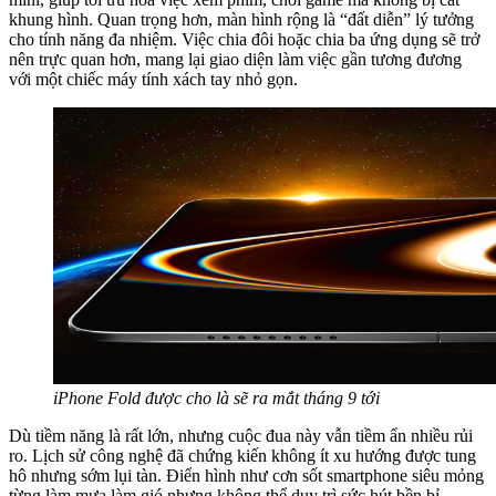
khung hình. Quan trọng hơn, màn hình rộng là “đất diễn” lý tưởng
cho tính năng đa nhiệm. Việc chia đôi hoặc chia ba ứng dụng sẽ trở
nên trực quan hơn, mang lại giao diện làm việc gần tương đương
với một chiếc máy tính xách tay nhỏ gọn.
iPhone Fold được cho là sẽ ra mắt tháng 9 tới
Dù tiềm năng là rất lớn, nhưng cuộc đua này vẫn tiềm ẩn nhiều rủi
ro. Lịch sử công nghệ đã chứng kiến không ít xu hướng được tung
hô nhưng sớm lụi tàn. Điển hình như cơn sốt smartphone siêu mỏng
từng làm mưa làm gió nhưng không thể duy trì sức hút bền bỉ.