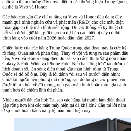
cuộc âm thầm nhưng đầy quyết liệt từ các thương hiệu Trung Quốc,
cụ thể là Vivo và Honor.
Các báo cáo gần đây chỉ ra rằng cả Vivo và Honor đều đang đẩy
mạnh quá trình nghiên cứu và phát triển (R&D) cho các mẫu điện
thoại gập có tỉ lệ màn hình siêu rộng. Dù các thông số kỹ thuật chi
tiết vẫn được giữ kín, giới thạo tin dự báo các thiết bị này có thể
trình làng vào cuối năm 2026 hoặc đầu năm 2027.
Chiến lược của các hãng Trung Quốc trong giai đoạn này là cực kỳ
rõ ràng: Quan sát và phản ứng. Thay vì vội vã tung ra sản phẩm đầu
tiên, Vivo và Honor đang theo dõi sát sao cách thị trường đón nhận
Galaxy Z Fold Wide và iPhone Fold. Nếu hai “ông lớn” tạo được cú
hích doanh số, làn sóng điện thoại gập màn hình rộng từ Trung
Quốc sẽ đổ bộ ồ ạt. Đây là lối đánh “đi sau về trước” điển hình:
Chờ đợi người tiên phong mở đường, sau đó tung ra các phiên bản
được tối ưu hóa về độ mỏng, nếp gấp màn hình hoặc mức giá cạnh
tranh hơn để chiếm lĩnh thị phần.
Nhiều người đặt câu hỏi: Tại sao các hãng lại muốn làm điện thoại
gập rộng hơn khi các mẫu máy hiện tại đã khá lớn? Câu trả lời nằm
ở sự chưa hoàn hảo của tỷ lệ màn hình hiện nay.