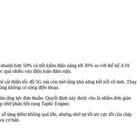
ý nhanh hơn 50% và tiết kiệm điện năng tới 30% so với thế hệ A19.
uộc quá nhiều vào điện toán đám mây.
 cải thiện tốc độ 5G mà còn mở rộng khả năng kết nối vệ tinh. Thay
vùng không có sóng điện thoại.
 cảm ứng lực đơn thuần. Quyết định này được cho là nhằm đơn giản
cấp nhờ phản hồi rung Taptic Engine.
số tăng thêm không quá lớn, nhưng nhờ sự tối ưu cực tốt của chip
 vụ cơ bản.