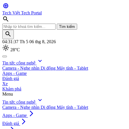
memory
Tech Việt
Tech Portal
search
Tìm kiếm
search
04:31:38
Th 5 06 thg 8, 2026
light_mode
28°C
search
expand_more
Tin tức công nghệ
Camera - Nghe nhìn
Di động
Máy tính - Tablet
Tìm kiếm
Apps - Game
Đánh giá
Xe
Khám phá
Menu
expand_more
Tin tức công nghệ
Camera - Nghe nhìn
Di động
Máy tính - Tablet
arrow_forward_ios
Apps - Game
arrow_forward_ios
Đánh giá