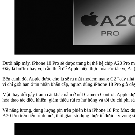
Dưới nắp máy, iPhone 18 Pro sẽ được trang bị thế hệ chip A20 Pro mới
Đây là bước nhảy vọt cần thiết để Apple hiện thực hóa các tác vụ AI 
Bên cạnh đó, Apple được cho là sẽ ra mắt modem mạng C2 “cây nhà l
vì chỉ giới hạn ở tin nhắn khẩn cấp, người dùng iPhone 18 Pro giờ đ
Một thay đổi gây tranh cãi khác nằm ở nút Camera Control. Apple dự
hóa thao tác điều khiển, giảm thiểu rủi ro hư hỏng và tối ưu chi phí 
Về năng lượng, dung lượng pin trên phiên bản iPhone 18 Pro Max dự
A20 Pro trên tiến trình mới, thời gian sử dụng thực tế được kỳ vọng 