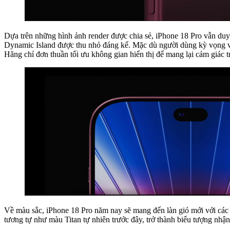
Dựa trên những hình ảnh render được chia sẻ, iPhone 18 Pro vẫn duy 
Dynamic Island được thu nhỏ đáng kể. Mặc dù người dùng kỳ vọng v
Hãng chỉ đơn thuần tối ưu không gian hiển thị để mang lại cảm giác t
Về màu sắc, iPhone 18 Pro năm nay sẽ mang đến làn gió mới với các
tương tự như màu Titan tự nhiên trước đây, trở thành biểu tượng nhậ