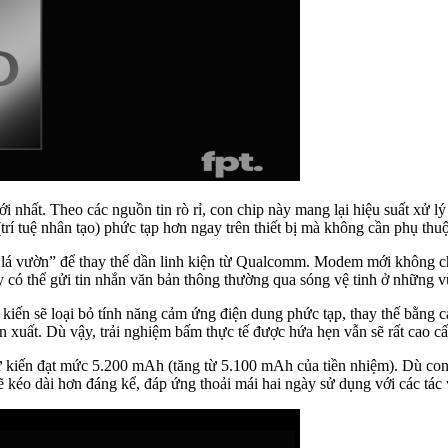
 nhất. Theo các nguồn tin rò rỉ, con chip này mang lại hiệu suất xử l
(trí tuệ nhân tạo) phức tạp hơn ngay trên thiết bị mà không cần phụ th
á vườn” để thay thế dần linh kiện từ Qualcomm. Modem mới không chỉ
ây có thể gửi tin nhắn văn bản thông thường qua sóng vệ tinh ở những 
 kiến sẽ loại bỏ tính năng cảm ứng điện dung phức tạp, thay thế bằng
sản xuất. Dù vậy, trải nghiệm bấm thực tế được hứa hẹn vẫn sẽ rất cao 
 kiến đạt mức 5.200 mAh (tăng từ 5.100 mAh của tiền nhiệm). Dù con 
sẽ kéo dài hơn đáng kể, đáp ứng thoải mái hai ngày sử dụng với các tác