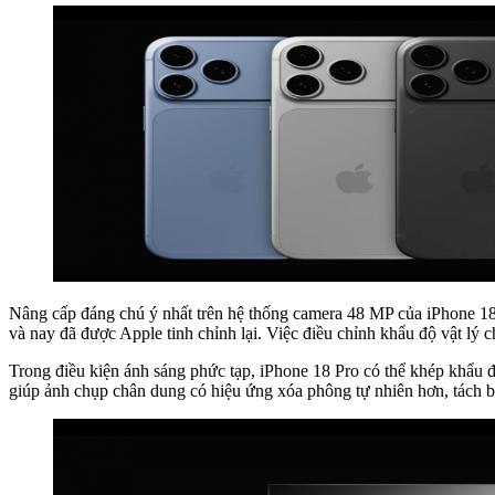
Nâng cấp đáng chú ý nhất trên hệ thống camera 48 MP của iPhone 18 
và nay đã được Apple tinh chỉnh lại. Việc điều chỉnh khẩu độ vật lý
Trong điều kiện ánh sáng phức tạp, iPhone 18 Pro có thể khép khẩu để
giúp ảnh chụp chân dung có hiệu ứng xóa phông tự nhiên hơn, tách b