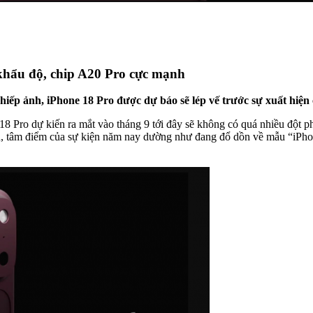
khẩu độ, chip A20 Pro cực mạnh
ếp ảnh, iPhone 18 Pro được dự báo sẽ lép vế trước sự xuất hiện 
 18 Pro dự kiến ra mắt vào tháng 9 tới đây sẽ không có quá nhiều đột p
n, tâm điểm của sự kiện năm nay dường như đang đổ dồn về mẫu “iPhon