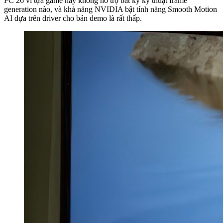
FC 26 vì tựa game này không hỗ trợ bất kỳ kỹ thuật frame
generation nào, và khả năng NVIDIA bật tính năng Smooth Motion
AI dựa trên driver cho bản demo là rất thấp.