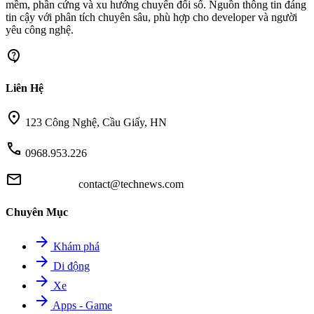
mềm, phần cứng và xu hướng chuyển đổi số. Nguồn thông tin đáng
tin cậy với phân tích chuyên sâu, phù hợp cho developer và người
yêu công nghệ.
contact_support
Liên Hệ
location_on
123 Công Nghệ, Cầu Giấy, HN
call
0968.953.226
mail
contact@technews.com
Chuyên Mục
arrow_forward
Khám phá
arrow_forward
Di động
arrow_forward
Xe
arrow_forward
Apps - Game