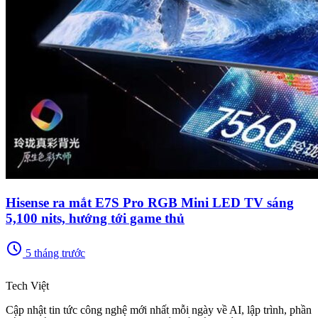
Hisense ra mắt E7S Pro RGB Mini LED TV sáng
5,100 nits, hướng tới game thủ
schedule
5 tháng trước
memory
Tech Việt
Cập nhật tin tức công nghệ mới nhất mỗi ngày về AI, lập trình, phần