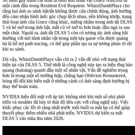
So sánh gây tranh cãi nhất là hình ảnh nhân vật Grace Ashcroft từ
một cảnh đầu trong Resident Evil Requiem. WhizzDumbPlayz cho
rằng hai ảnh so sánh bật/tắt không được căn chỉnh đúng, ảnh hưởng
đến cảm nhận hình ảnh: góc chụp lệch nhau, nền không khớp, trạng
thái hoạt ảnh của Grace cũng khác, miệng nhắm trong ảnh tắt DLSS
5 và hé mở trong ảnh bật, mắt có vẻ mở to hơn hoặc đầu ngả ra sau
một chút. Ngoài ra, ảnh tắt DLSS 5 còn có tương tác ánh sáng bất
thường với mô hình nhân vật trong một tựa game vốn được quảng
bá là hỗ trợ path tracing, có thể góp phần tạo ra sự tương phản rõ rệt
khi so sánh.
Dù vậy, WhizzDumbPlayz vẫn chỉ ra 2 vấn đề nhỏ với trạng thái
hiện tại của DLSS 5. Thứ nhất là công nghệ này tạo ra hiệu ứng hào
quang (haloing) quanh đầu một số nhân vật. Vấn đề nghiêm trọng
hơn là trong một số trường hợp, chẳng hạn Oblivion Remastered,
bóng đổ đôi khi biến mất ở những cảnh có ánh sáng định hướng bị
thay thế hoàn toàn.
NVIDIA hiện đối mặt với áp lực không nhỏ khi một số nhà phát
triển và modder đã bày tỏ thái độ tiêu cực với công nghệ này. Việc
khắc phục các lỗi rõ ràng nhất trước một buổi ra mắt lại có thể giúp
thuyết phục thêm nhiều nhà phát triển. NVIDIA dự kiến ra mắt
DLSS 5 vào mùa thu năm 2026.