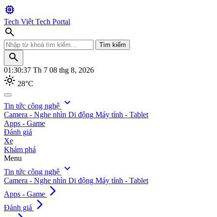
memory
Tech Việt
Tech Portal
search
Tìm kiếm
search
01:30:38
Th 7 08 thg 8, 2026
light_mode
28°C
search
expand_more
Tin tức công nghệ
Camera - Nghe nhìn
Di động
Máy tính - Tablet
Tìm kiếm
Apps - Game
Đánh giá
Xe
Khám phá
Menu
expand_more
Tin tức công nghệ
Camera - Nghe nhìn
Di động
Máy tính - Tablet
arrow_forward_ios
Apps - Game
arrow_forward_ios
Đánh giá