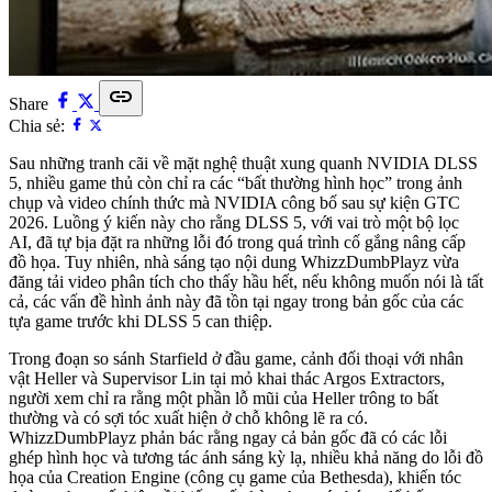
link
Share
Chia sẻ:
Sau những tranh cãi về mặt nghệ thuật xung quanh NVIDIA DLSS
5, nhiều game thủ còn chỉ ra các “bất thường hình học” trong ảnh
chụp và video chính thức mà NVIDIA công bố sau sự kiện GTC
2026. Luồng ý kiến này cho rằng DLSS 5, với vai trò một bộ lọc
AI, đã tự bịa đặt ra những lỗi đó trong quá trình cố gắng nâng cấp
đồ họa. Tuy nhiên, nhà sáng tạo nội dung WhizzDumbPlayz vừa
đăng tải video phân tích cho thấy hầu hết, nếu không muốn nói là tất
cả, các vấn đề hình ảnh này đã tồn tại ngay trong bản gốc của các
tựa game trước khi DLSS 5 can thiệp.
Trong đoạn so sánh Starfield ở đầu game, cảnh đối thoại với nhân
vật Heller và Supervisor Lin tại mỏ khai thác Argos Extractors,
người xem chỉ ra rằng một phần lỗ mũi của Heller trông to bất
thường và có sợi tóc xuất hiện ở chỗ không lẽ ra có.
WhizzDumbPlayz phản bác rằng ngay cả bản gốc đã có các lỗi
ghép hình học và tương tác ánh sáng kỳ lạ, nhiều khả năng do lỗi đồ
họa của Creation Engine (công cụ game của Bethesda), khiến tóc