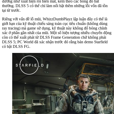
dường như xuất hiện rồi biến mất, kèm theo các bóng đổ bất
thường. DLSS 5 có thể chỉ làm nổi bật thêm những lỗi vốn đã tồn
tại từ trước.
Riêng với vấn đề lỗ mũi, WhizzDumbPlayz lập luận đây có thể là
giới hạn của kỹ thuật chiếu sáng toàn cục tiêu chuẩn (không dùng
ray tracing) mà game sử dụng, kỹ thuật này không đổ bóng chính
xác ở phần gần nhất của mũi. Một số hiện tượng nhiễu chuyển động
còn có thể xuất phát từ DLSS Frame Generation chứ không phải
DLSS 5; PC World đã xác nhận trước đó rằng bản demo Starfield
có bật DLSS FG.