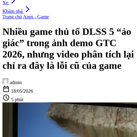
arrow_forward_ios
Xe
arrow_forward_ios
Khám phá
Trang chủ
Apps - Game
Nhiều game thủ tố DLSS 5 “ảo
giác” trong ảnh demo GTC
2026, nhưng video phân tích lại
chỉ ra đây là lỗi cũ của game
admin
calendar_today
18/05/2026
schedule
5 phút