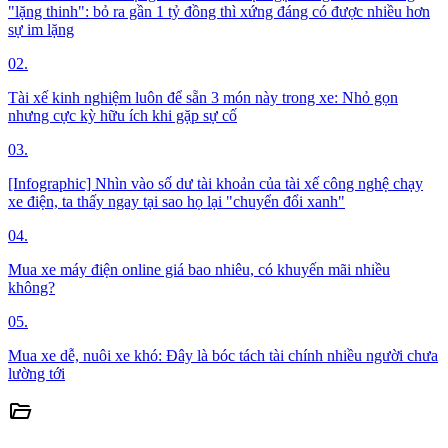
"lặng thinh": bỏ ra gần 1 tỷ đồng thì xứng đáng có được nhiều hơn
sự im lặng
02.
Tài xế kinh nghiệm luôn để sẵn 3 món này trong xe: Nhỏ gọn
nhưng cực kỳ hữu ích khi gặp sự cố
03.
[Infographic] Nhìn vào số dư tài khoản của tài xế công nghệ chạy
xe điện, ta thấy ngay tại sao họ lại "chuyển đổi xanh"
04.
Mua xe máy điện online giá bao nhiêu, có khuyến mãi nhiều
không?
05.
Mua xe dễ, nuôi xe khó: Đây là bóc tách tài chính nhiều người chưa
lường tới
folder_open