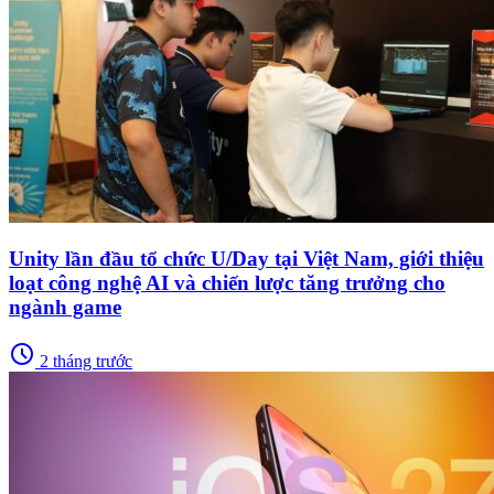
Unity lần đầu tổ chức U/Day tại Việt Nam, giới thiệu
loạt công nghệ AI và chiến lược tăng trưởng cho
ngành game
schedule
2 tháng trước