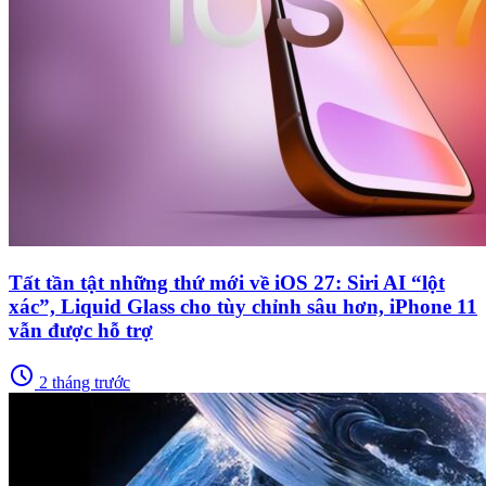
Tất tần tật những thứ mới về iOS 27: Siri AI “lột
xác”, Liquid Glass cho tùy chỉnh sâu hơn, iPhone 11
vẫn được hỗ trợ
schedule
2 tháng trước