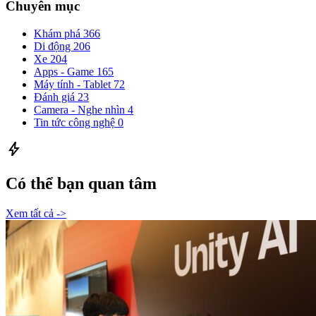
Chuyên mục
Khám phá
366
Di động
206
Xe
204
Apps - Game
165
Máy tính - Tablet
72
Đánh giá
23
Camera - Nghe nhìn
4
Tin tức công nghệ
0
bolt
Có thể bạn quan tâm
Xem tất cả ->