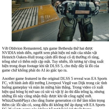
Với Oblivion Remastered, tựa game Bethesda thứ hai được
NVIDIA trình diễn, người xem phát hiện mí mắt của nhân vật
Heinrich Oaken-Hull trong cảnh đối thoại có dị thường rõ ràng,
trông như có thêm một cặp mắt. Tuy nhiên, lỗi tương tự cũng xuất
hiện trong đoạn footage khi tắt DLSS 5, cho thấy đây là lỗi của
game chứ không phải do AI ảo giác tạo ra.
Another game featured in the original DLSS 5 reveal was EA Sports
FC, với hình ảnh đội trưởng Liverpool Virgil van Dijk trong các tình
huống gameplay và màn ăn mừng bàn thắng. Trong video có xuất
hiện quả bóng bị mờ sau cú sút và vật lý áo thi đấu trông lạ, nhưng
những lỗi này cũng nhận thấy được khi tắt công nghệ mới.
WhizzDumbPlayz cho rằng frame generation có thể làm trầm trọng
thêm các lỗi sẵn có, song điều đó không thể áp dụng với EA Sports