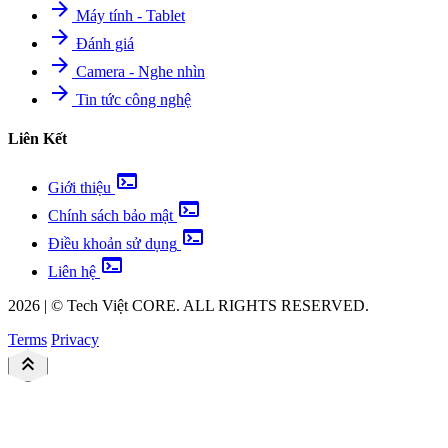
arrow_forward
Máy tính - Tablet
arrow_forward
Đánh giá
arrow_forward
Camera - Nghe nhìn
arrow_forward
Tin tức công nghệ
Liên Kết
terminal
Giới thiệu
terminal
Chính sách bảo mật
terminal
Điều khoản sử dụng
terminal
Liên hệ
2026
|
©
Tech Việt
CORE. ALL RIGHTS RESERVED.
Terms
Privacy
keyboard_double_arrow_up