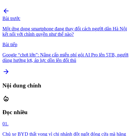
arrow_back
Bài trước
Một ứng dụng smartphone đang thay đổi cách người dân Hà Nội
kết nối với chính quyền như thế nào?
Bài tiếp
Google “chơi lớn”: Nâng cấp miễn phí gói AI Pro lên 5TB, người
dùng hưởng lợi, áp lực dồn lên đối thủ
arrow_forward
Nội dung chính
local_fire_department
Đọc nhiều
01.
Chủ xe BYD thất vọng vì chi nhánh đột ngột đóng cửa mà hãng