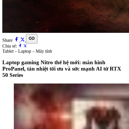
link
Share
Chia sẻ:
Tablet – Laptop – Máy tính
Laptop gaming Nitro thế hệ mới: màn hình
ProPanel, tản nhiệt tối ưu và sức mạnh AI từ RTX
50 Series