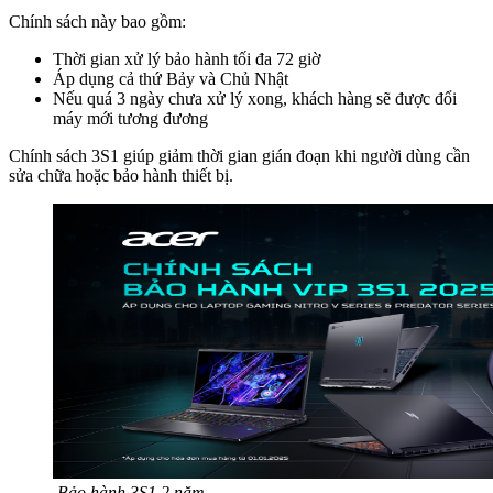
Chính sách này bao gồm:
Thời gian xử lý bảo hành tối đa 72 giờ
Áp dụng cả thứ Bảy và Chủ Nhật
Nếu quá 3 ngày chưa xử lý xong, khách hàng sẽ được đổi
máy mới tương đương
Chính sách 3S1 giúp giảm thời gian gián đoạn khi người dùng cần
sửa chữa hoặc bảo hành thiết bị.
Bảo hành 3S1 2 năm.