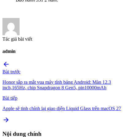
Tác giả bài viết
admin
arrow_back
Bài trước
Honor sắp ra mắt vua máy tính bảng Android: Màn 12.3
inch,165Hz, chip Snapdragon 8 Gen5, pin10000mAh
Bài tiếp
Apple sẽ tinh chỉnh lại giao diện Liquid Glass trên macOS 27
arrow_forward
Nội dung chính