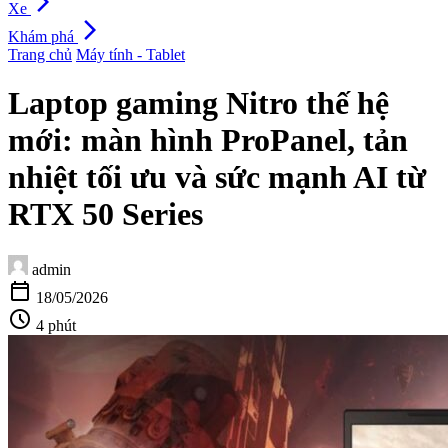
arrow_forward_ios
Xe
arrow_forward_ios
Khám phá
Trang chủ
Máy tính - Tablet
Laptop gaming Nitro thế hệ
mới: màn hình ProPanel, tản
nhiệt tối ưu và sức mạnh AI từ
RTX 50 Series
admin
calendar_today
18/05/2026
schedule
4 phút