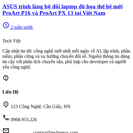
ASUS trình làng bộ đôi laptop đồ họa thế hệ mới
ProArt P16 và ProArt PX 13 tại Việt Nam
schedule
2 tuần trước
memory
Tech Việt
Cập nhật tin tức công nghệ mới nhất mỗi ngày về AI, lập trình, phần
mềm, phần cứng và xu hướng chuyển đổi số. Nguồn thông tin đáng
tin cậy với phân tích chuyên sâu, phù hợp cho developer và người
yêu công nghệ.
contact_support
Liên Hệ
location_on
123 Công Nghệ, Cầu Giấy, HN
call
0968.953.226
mail
contact@technews.com