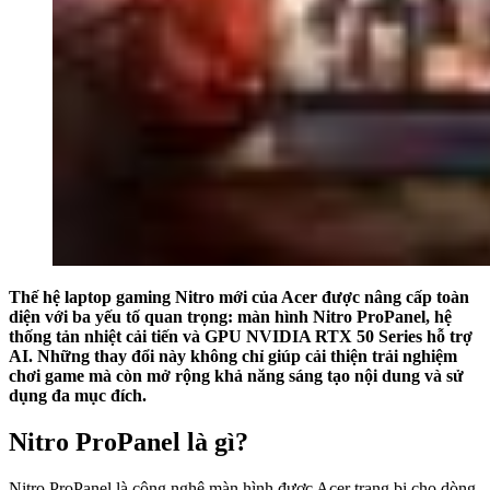
Thế hệ laptop gaming Nitro mới của Acer được nâng cấp toàn
diện với ba yếu tố quan trọng: màn hình Nitro ProPanel, hệ
thống tản nhiệt cải tiến và GPU NVIDIA RTX 50 Series hỗ trợ
AI. Những thay đổi này không chỉ giúp cải thiện trải nghiệm
chơi game mà còn mở rộng khả năng sáng tạo nội dung và sử
dụng đa mục đích.
Nitro ProPanel là gì?
Nitro ProPanel là công nghệ màn hình được Acer trang bị cho dòng