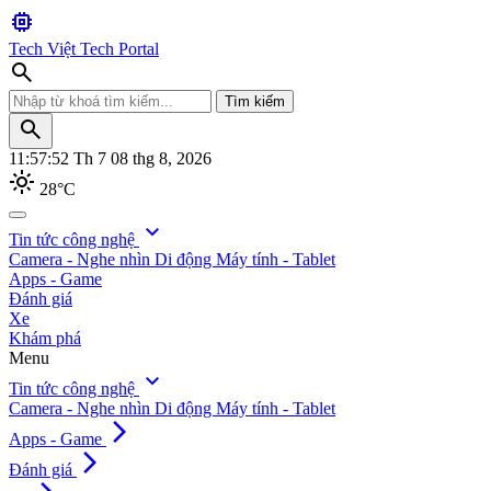
memory
Tech Việt
Tech Portal
search
Tìm kiếm
search
11:57:53
Th 7 08 thg 8, 2026
light_mode
28°C
search
expand_more
Tin tức công nghệ
Camera - Nghe nhìn
Di động
Máy tính - Tablet
Tìm kiếm
Apps - Game
Đánh giá
Xe
Khám phá
Menu
expand_more
Tin tức công nghệ
Camera - Nghe nhìn
Di động
Máy tính - Tablet
arrow_forward_ios
Apps - Game
arrow_forward_ios
Đánh giá