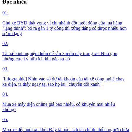
Đọc nhiều
01.
Chủ xe BYD thất vọng vì chi nhánh đột ngột đóng cửa mà hãng
"lặng thinh": bỏ ra gần 1 tỷ đồng thì xứng đáng có được nhiều hơn
sự im lặng
02.
Tài xế kinh nghiệm luôn để sẵn 3 món này trong xe: Nhỏ gọn
nhưng cực kỳ hữu ích khi gặp sự cố
03.
[Infographic] Nhìn vào số dư tài khoản của tài xế công nghệ chạy
xe điện, ta thấy ngay tại sao họ lại "chuyển đổi xanh"
04.
Mua xe máy điện online giá bao nhiêu, có khuyến mãi nhiều
không?
05.
Mua xe dễ, nuôi xe khó: Đây là bóc tách tài chính nhiều người chưa