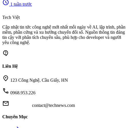
schedule
1 tuần trước
memory
Tech Việt
Cập nhật tin tức công nghệ mới nhất mỗi ngày về AI, lập trình, phần
mềm, phần cứng và xu hướng chuyển đổi số. Nguồn thông tin đáng
tin cậy với phân tích chuyên sâu, phù hợp cho developer và người
yêu công nghệ.
contact_support
Liên Hệ
location_on
123 Công Nghệ, Cầu Giấy, HN
call
0968.953.226
mail
contact@technews.com
Chuyên Mục