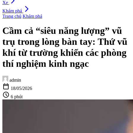
arrow_forward_ios
Xe
arrow_forward_ios
Khám phá
Trang chủ
Khám phá
Cầm cả “siêu năng lượng” vũ
trụ trong lòng bàn tay: Thứ vũ
khí từ trường khiến các phòng
thí nghiệm kinh ngạc
admin
calendar_today
18/05/2026
schedule
6 phút