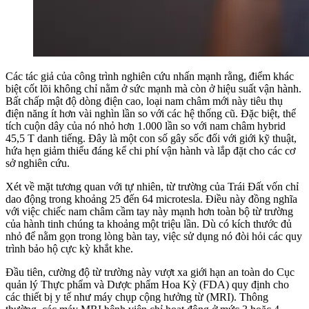
Các tác giả của công trình nghiên cứu nhấn mạnh rằng, điểm khác
biệt cốt lõi không chỉ nằm ở sức mạnh mà còn ở hiệu suất vận hành.
Bất chấp mật độ dòng điện cao, loại nam châm mới này tiêu thụ
điện năng ít hơn vài nghìn lần so với các hệ thống cũ. Đặc biệt, thể
tích cuộn dây của nó nhỏ hơn 1.000 lần so với nam châm hybrid
45,5 T danh tiếng. Đây là một con số gây sốc đối với giới kỹ thuật,
hứa hẹn giảm thiểu đáng kể chi phí vận hành và lắp đặt cho các cơ
sở nghiên cứu.
Xét về mặt tương quan với tự nhiên, từ trường của Trái Đất vốn chỉ
dao động trong khoảng 25 đến 64 microtesla. Điều này đồng nghĩa
với việc chiếc nam châm cầm tay này mạnh hơn toàn bộ từ trường
của hành tinh chúng ta khoảng một triệu lần. Dù có kích thước đủ
nhỏ để nằm gọn trong lòng bàn tay, việc sử dụng nó đòi hỏi các quy
trình bảo hộ cực kỳ khắt khe.
Đầu tiên, cường độ từ trường này vượt xa giới hạn an toàn do Cục
quản lý Thực phẩm và Dược phẩm Hoa Kỳ (FDA) quy định cho
các thiết bị y tế như máy chụp cộng hưởng từ (MRI). Thông