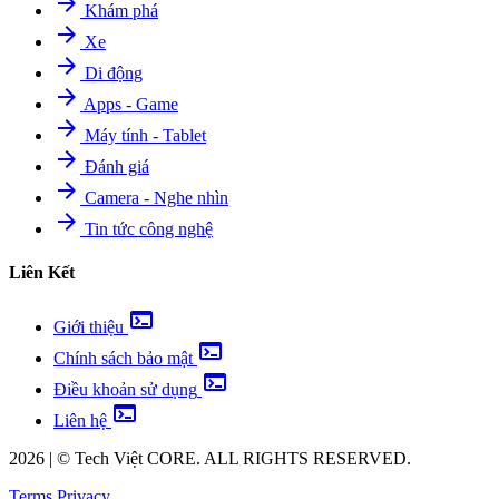
arrow_forward
Khám phá
arrow_forward
Xe
arrow_forward
Di động
arrow_forward
Apps - Game
arrow_forward
Máy tính - Tablet
arrow_forward
Đánh giá
arrow_forward
Camera - Nghe nhìn
arrow_forward
Tin tức công nghệ
Liên Kết
terminal
Giới thiệu
terminal
Chính sách bảo mật
terminal
Điều khoản sử dụng
terminal
Liên hệ
2026
|
©
Tech Việt
CORE. ALL RIGHTS RESERVED.
Terms
Privacy