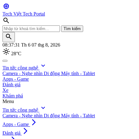
memory
Tech Việt
Tech Portal
search
Tìm kiếm
search
08:37:32
Th 6 07 thg 8, 2026
light_mode
28°C
search
expand_more
Tin tức công nghệ
Camera - Nghe nhìn
Di động
Máy tính - Tablet
Tìm kiếm
Apps - Game
Đánh giá
Xe
Khám phá
Menu
expand_more
Tin tức công nghệ
Camera - Nghe nhìn
Di động
Máy tính - Tablet
arrow_forward_ios
Apps - Game
arrow_forward_ios
Đánh giá