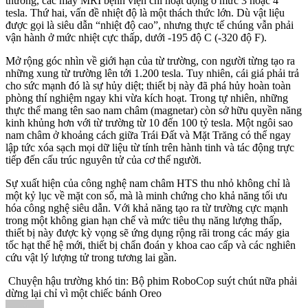
thường, các máy MRI bệnh viện chỉ hoạt động ở mức 3 hoặc 4
tesla. Thứ hai, vấn đề nhiệt độ là một thách thức lớn. Dù vật liệu
được gọi là siêu dẫn “nhiệt độ cao”, nhưng thực tế chúng vẫn phải
vận hành ở mức nhiệt cực thấp, dưới -195 độ C (-320 độ F).
Mở rộng góc nhìn về giới hạn của từ trường, con người từng tạo ra
những xung từ trường lên tới 1.200 tesla. Tuy nhiên, cái giá phải trả
cho sức mạnh đó là sự hủy diệt; thiết bị này đã phá hủy hoàn toàn
phòng thí nghiệm ngay khi vừa kích hoạt. Trong tự nhiên, những
thực thể mang tên sao nam châm (magnetar) còn sở hữu quyền năng
kinh khủng hơn với từ trường từ 10 đến 100 tỷ tesla. Một ngôi sao
nam châm ở khoảng cách giữa Trái Đất và Mặt Trăng có thể ngay
lập tức xóa sạch mọi dữ liệu từ tính trên hành tinh và tác động trực
tiếp đến cấu trúc nguyên tử của cơ thể người.
Sự xuất hiện của công nghệ nam châm HTS thu nhỏ không chỉ là
một kỷ lục về mặt con số, mà là minh chứng cho khả năng tối ưu
hóa công nghệ siêu dẫn. Với khả năng tạo ra từ trường cực mạnh
trong một không gian hạn chế và mức tiêu thụ năng lượng thấp,
thiết bị này được kỳ vọng sẽ ứng dụng rộng rãi trong các máy gia
tốc hạt thế hệ mới, thiết bị chẩn đoán y khoa cao cấp và các nghiên
cứu vật lý lượng tử trong tương lai gần.
Chuyện hậu trường khó tin: Bộ phim RoboCop suýt chút nữa phải
dừng lại chỉ vì một chiếc bánh Oreo