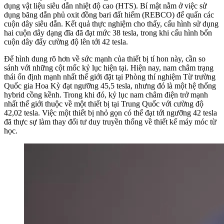
dụng vật liệu siêu dẫn nhiệt độ cao (HTS). Bí mật nằm ở việc sử
dụng băng dẫn phủ oxit đồng bari đất hiếm (REBCO) để quấn các
cuộn dây siêu dẫn. Kết quả thực nghiệm cho thấy, cấu hình sử dụng
hai cuộn dây dạng đĩa đã đạt mức 38 tesla, trong khi cấu hình bốn
cuộn dây đẩy cường độ lên tới 42 tesla.
Để hình dung rõ hơn về sức mạnh của thiết bị tí hon này, cần so
sánh với những cột mốc kỷ lục hiện tại. Hiện nay, nam châm trạng
thái ổn định mạnh nhất thế giới đặt tại Phòng thí nghiệm Từ trường
Quốc gia Hoa Kỳ đạt ngưỡng 45,5 tesla, nhưng đó là một hệ thống
hybrid cồng kềnh. Trong khi đó, kỷ lục nam châm điện trở mạnh
nhất thế giới thuộc về một thiết bị tại Trung Quốc với cường độ
42,02 tesla. Việc một thiết bị nhỏ gọn có thể đạt tới ngưỡng 42 tesla
đã thực sự làm thay đổi tư duy truyền thống về thiết kế máy móc từ
học.