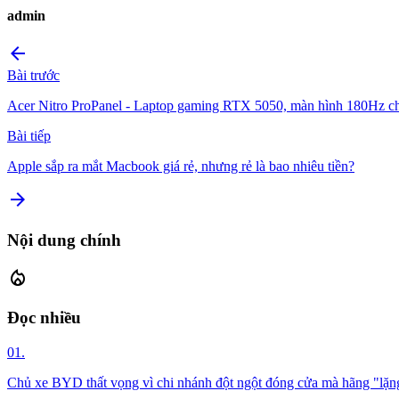
admin
arrow_back
Bài trước
Acer Nitro ProPanel - Laptop gaming RTX 5050, màn hình 180Hz 
Bài tiếp
Apple sắp ra mắt Macbook giá rẻ, nhưng rẻ là bao nhiêu tiền?
arrow_forward
Nội dung chính
local_fire_department
Đọc nhiều
01.
Chủ xe BYD thất vọng vì chi nhánh đột ngột đóng cửa mà hãng "lặng 