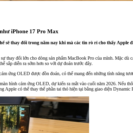
 như iPhone 17 Pro Max
ể sẽ thay đổi trong năm nay khi mà các tin rò rỉ cho thấy Apple
ự thay đổi lớn cho dòng sản phẩm MacBook Pro của mình. Mặc dù các b
thể sắp diễn ra sớm hơn so với dự đoán trước đây.
ảm ứng OLED được đồn đoán, có thể mang đến những tính năng tương 
n hình cảm ứng OLED, dự kiến ​​ra mắt vào cuối năm 2026. Nếu thông 
Apple có thể thay thế phần tai thỏ hiện tại bằng giao diện Dynamic Is