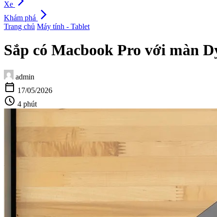
arrow_forward_ios
Xe
arrow_forward_ios
Khám phá
Trang chủ
Máy tính - Tablet
Sắp có Macbook Pro với màn Dy
admin
calendar_today
17/05/2026
schedule
4 phút