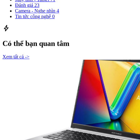
Đánh giá
23
Camera - Nghe nhìn
4
Tin tức công nghệ
0
bolt
Có thể bạn quan tâm
Xem tất cả ->