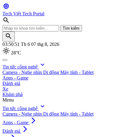
memory
Tech Việt
Tech Portal
search
Tìm kiếm
search
03:50:52
Th 6 07 thg 8, 2026
light_mode
28°C
search
expand_more
Tin tức công nghệ
Camera - Nghe nhìn
Di động
Máy tính - Tablet
Tìm kiếm
Apps - Game
Đánh giá
Xe
Khám phá
Menu
expand_more
Tin tức công nghệ
Camera - Nghe nhìn
Di động
Máy tính - Tablet
arrow_forward_ios
Apps - Game
arrow_forward_ios
Đánh giá