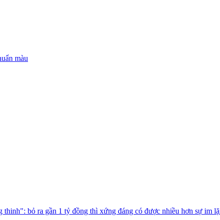
chuẩn màu
thinh": bỏ ra gần 1 tỷ đồng thì xứng đáng có được nhiều hơn sự im l