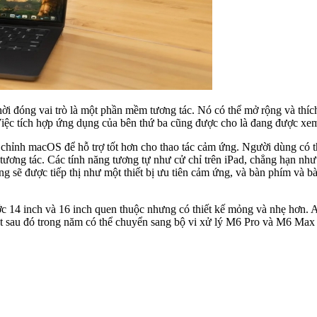
i đóng vai trò là một phần mềm tương tác. Nó có thể mở rộng và thích
. Việc tích hợp ứng dụng của bên thứ ba cũng được cho là đang được 
chỉnh macOS để hỗ trợ tốt hơn cho thao tác cảm ứng. Người dùng có t
 tương tác. Các tính năng tương tự như cử chỉ trên iPad, chẳng hạn nh
sẽ được tiếp thị như một thiết bị ưu tiên cảm ứng, và bàn phím và bàn
4 inch và 16 inch quen thuộc nhưng có thiết kế mỏng và nhẹ hơn. A
t sau đó trong năm có thể chuyển sang bộ vi xử lý M6 Pro và M6 Max 