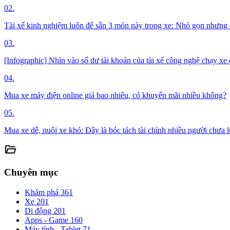
02.
Tài xế kinh nghiệm luôn để sẵn 3 món này trong xe: Nhỏ gọn nhưng 
03.
[Infographic] Nhìn vào số dư tài khoản của tài xế công nghệ chạy xe đ
04.
Mua xe máy điện online giá bao nhiêu, có khuyến mãi nhiều không?
05.
Mua xe dễ, nuôi xe khó: Đây là bóc tách tài chính nhiều người chưa l
folder_open
Chuyên mục
Khám phá
361
Xe
201
Di động
201
Apps - Game
160
Máy tính - Tablet
71