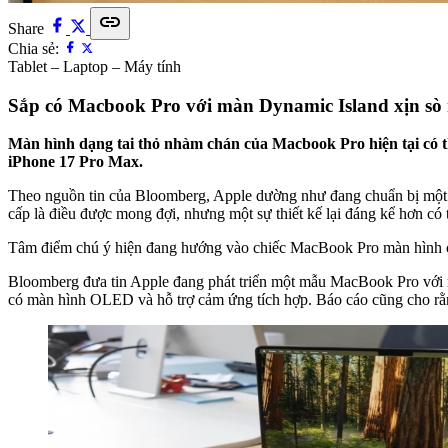
link
Share
Chia sẻ:
Tablet – Laptop – Máy tính
Sắp có Macbook Pro với màn Dynamic Island xịn sò
Màn hình dạng tai thỏ nhàm chán của Macbook Pro hiện tại có th
iPhone 17 Pro Max.
Theo nguồn tin của Bloomberg, Apple dường như đang chuẩn bị một s
cấp là điều được mong đợi, nhưng một sự thiết kế lại đáng kể hơn có 
Tâm điểm chú ý hiện đang hướng vào chiếc MacBook Pro màn hình c
Bloomberg đưa tin Apple đang phát triển một mẫu MacBook Pro với mà
có màn hình OLED và hỗ trợ cảm ứng tích hợp. Báo cáo cũng cho rằng 