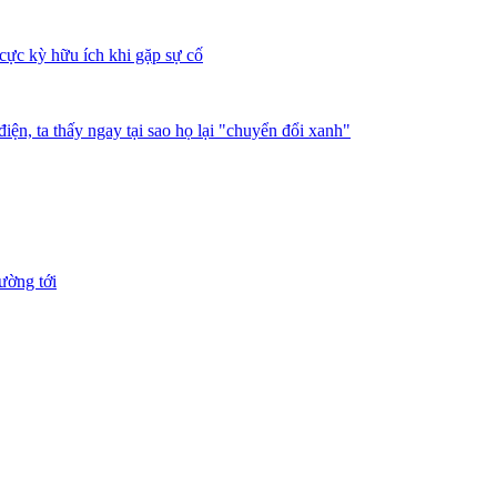
cực kỳ hữu ích khi gặp sự cố
iện, ta thấy ngay tại sao họ lại "chuyển đổi xanh"
ường tới