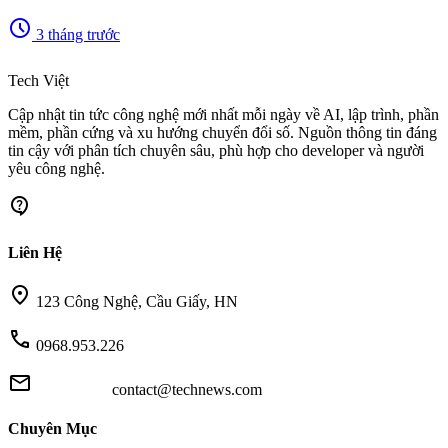
schedule
3 tháng trước
memory
Tech Việt
Cập nhật tin tức công nghệ mới nhất mỗi ngày về AI, lập trình, phần
mềm, phần cứng và xu hướng chuyển đổi số. Nguồn thông tin đáng
tin cậy với phân tích chuyên sâu, phù hợp cho developer và người
yêu công nghệ.
contact_support
Liên Hệ
location_on
123 Công Nghệ, Cầu Giấy, HN
call
0968.953.226
mail
contact@technews.com
Chuyên Mục