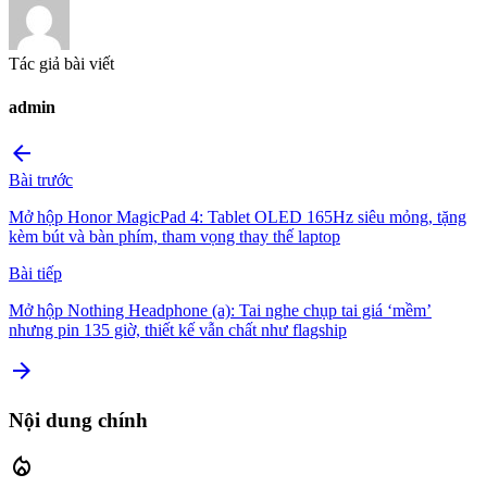
Tác giả bài viết
admin
arrow_back
Bài trước
Mở hộp Honor MagicPad 4: Tablet OLED 165Hz siêu mỏng, tặng
kèm bút và bàn phím, tham vọng thay thế laptop
Bài tiếp
Mở hộp Nothing Headphone (a): Tai nghe chụp tai giá ‘mềm’
nhưng pin 135 giờ, thiết kế vẫn chất như flagship
arrow_forward
Nội dung chính
local_fire_department