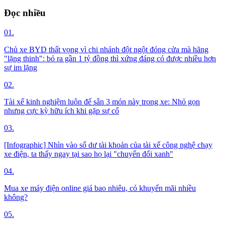
Đọc nhiều
01.
Chủ xe BYD thất vọng vì chi nhánh đột ngột đóng cửa mà hãng
"lặng thinh": bỏ ra gần 1 tỷ đồng thì xứng đáng có được nhiều hơn
sự im lặng
02.
Tài xế kinh nghiệm luôn để sẵn 3 món này trong xe: Nhỏ gọn
nhưng cực kỳ hữu ích khi gặp sự cố
03.
[Infographic] Nhìn vào số dư tài khoản của tài xế công nghệ chạy
xe điện, ta thấy ngay tại sao họ lại "chuyển đổi xanh"
04.
Mua xe máy điện online giá bao nhiêu, có khuyến mãi nhiều
không?
05.