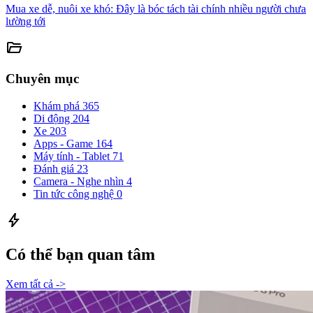
Mua xe dễ, nuôi xe khó: Đây là bóc tách tài chính nhiều người chưa
lường tới
folder_open
Chuyên mục
Khám phá
365
Di động
204
Xe
203
Apps - Game
164
Máy tính - Tablet
71
Đánh giá
23
Camera - Nghe nhìn
4
Tin tức công nghệ
0
bolt
Có thể bạn quan tâm
Xem tất cả ->