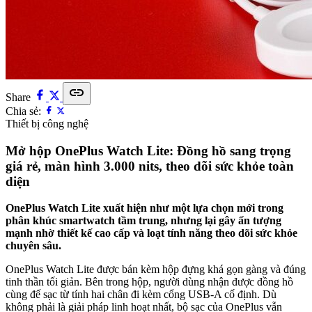
link
Share
Chia sẻ:
Thiết bị công nghệ
Mở hộp OnePlus Watch Lite: Đồng hồ sang trọng
giá rẻ, màn hình 3.000 nits, theo dõi sức khỏe toàn
diện
OnePlus Watch Lite xuất hiện như một lựa chọn mới trong
phân khúc smartwatch tầm trung, nhưng lại gây ấn tượng
mạnh nhờ thiết kế cao cấp và loạt tính năng theo dõi sức khỏe
chuyên sâu.
OnePlus Watch Lite được bán kèm hộp đựng khá gọn gàng và đúng
tinh thần tối giản. Bên trong hộp, người dùng nhận được đồng hồ
cùng đế sạc từ tính hai chân đi kèm cổng USB-A cố định. Dù
không phải là giải pháp linh hoạt nhất, bộ sạc của OnePlus vẫn