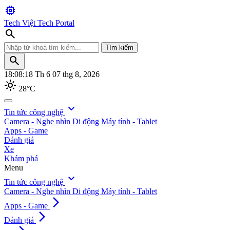
memory
Tech Việt
Tech Portal
search
Tìm kiếm
search
18:08:20
Th 6 07 thg 8, 2026
light_mode
28°C
search
expand_more
Tin tức công nghệ
Camera - Nghe nhìn
Di động
Máy tính - Tablet
Tìm kiếm
Apps - Game
Đánh giá
Xe
Khám phá
Menu
expand_more
Tin tức công nghệ
Camera - Nghe nhìn
Di động
Máy tính - Tablet
arrow_forward_ios
Apps - Game
arrow_forward_ios
Đánh giá