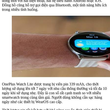
đồng thời với hai điện thoại, hai hệ điều hành Android hoặc iOS.
Đồng hồ cũng hỗ trợ gọi điện qua Bluetooth, một tính năng hữu ích
trong nhiều tình huống.
OnePlus Watch Lite được trang bị viên pin 339 mAh, cho thời
lượng sử dụng lên tới 7 ngày với nhu cầu thông thường và tối đa 10
ngày khi sử dụng nhẹ. Đây là con số rất cạnh tranh so với nhiều
smartwatch trong cùng tầm giá. Người dùng không cần sạc hàng
ngày như các thiết bị WearOS cao cấp.