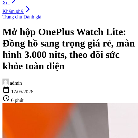
arrow_forward_ios
Xe
arrow_forward_ios
Khám phá
Trang chủ
Đánh giá
Mở hộp OnePlus Watch Lite:
Đồng hồ sang trọng giá rẻ, màn
hình 3.000 nits, theo dõi sức
khỏe toàn diện
admin
calendar_today
17/05/2026
schedule
6 phút