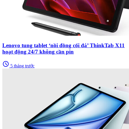
Lenovo tung tablet ‘nồi đồng cối đá’ ThinkTab X11
hoạt động 24/7 không cần pin
schedule
5 tháng trước