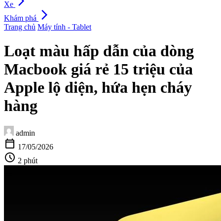
arrow_forward_ios
Xe
arrow_forward_ios
Khám phá
Trang chủ
Máy tính - Tablet
Loạt màu hấp dẫn của dòng
Macbook giá rẻ 15 triệu của
Apple lộ diện, hứa hẹn cháy
hàng
admin
calendar_today
17/05/2026
schedule
2 phút