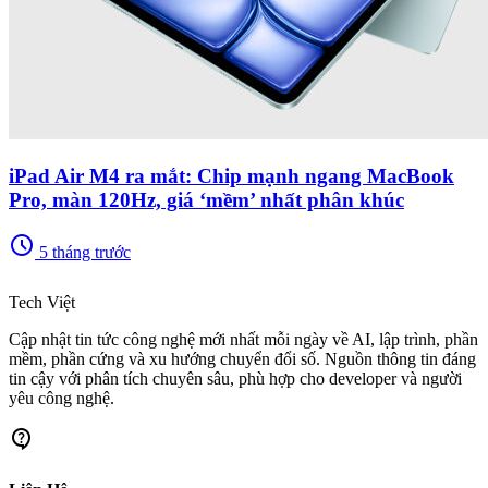
iPad Air M4 ra mắt: Chip mạnh ngang MacBook
Pro, màn 120Hz, giá ‘mềm’ nhất phân khúc
schedule
5 tháng trước
memory
Tech Việt
Cập nhật tin tức công nghệ mới nhất mỗi ngày về AI, lập trình, phần
mềm, phần cứng và xu hướng chuyển đổi số. Nguồn thông tin đáng
tin cậy với phân tích chuyên sâu, phù hợp cho developer và người
yêu công nghệ.
contact_support