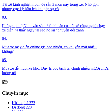
Tài xế kinh nghiệm luôn để sẵn 3 món này trong xe: Nhỏ gọn
nhưng cực kỳ hữu ích khi gặp sự cố
03.
[Infographic] Nhìn vào số dư tài khoản của tài xế công nghệ chạy
xe điện, ta thấy ngay tại sao họ lại "chuyển đổi xanh"
04.
Mua xe máy điện online giá bao nhiêu, có khuyến mãi nhiều
không?
05.
Mua xe dễ, nuôi xe khó: Đây là bóc tách tài chính nhiều người chưa
lường tới
folder_open
Chuyên mục
Khám phá
373
Di động
220