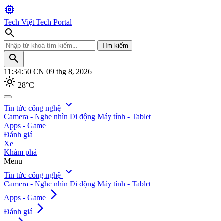
memory
Tech Việt
Tech Portal
search
Tìm kiếm
search
11:34:51
CN 09 thg 8, 2026
light_mode
28°C
search
expand_more
Tin tức công nghệ
Camera - Nghe nhìn
Di động
Máy tính - Tablet
Tìm kiếm
Apps - Game
Đánh giá
Xe
Khám phá
Menu
expand_more
Tin tức công nghệ
Camera - Nghe nhìn
Di động
Máy tính - Tablet
arrow_forward_ios
Apps - Game
arrow_forward_ios
Đánh giá