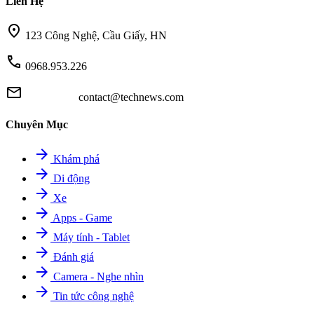
Liên Hệ
location_on
123 Công Nghệ, Cầu Giấy, HN
call
0968.953.226
mail
contact@technews.com
Chuyên Mục
arrow_forward
Khám phá
arrow_forward
Di động
arrow_forward
Xe
arrow_forward
Apps - Game
arrow_forward
Máy tính - Tablet
arrow_forward
Đánh giá
arrow_forward
Camera - Nghe nhìn
arrow_forward
Tin tức công nghệ