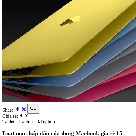
link
Share
Chia sẻ:
Tablet – Laptop – Máy tính
Loạt màu hấp dẫn của dòng Macbook giá rẻ 15