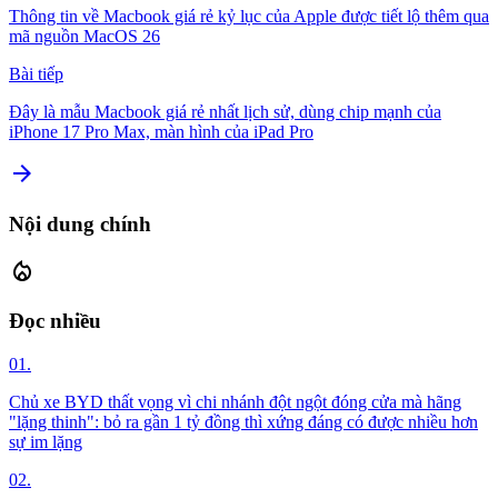
Thông tin về Macbook giá rẻ kỷ lục của Apple được tiết lộ thêm qua
mã nguồn MacOS 26
Bài tiếp
Đây là mẫu Macbook giá rẻ nhất lịch sử, dùng chip mạnh của
iPhone 17 Pro Max, màn hình của iPad Pro
arrow_forward
Nội dung chính
local_fire_department
Đọc nhiều
01.
Chủ xe BYD thất vọng vì chi nhánh đột ngột đóng cửa mà hãng
"lặng thinh": bỏ ra gần 1 tỷ đồng thì xứng đáng có được nhiều hơn
sự im lặng
02.