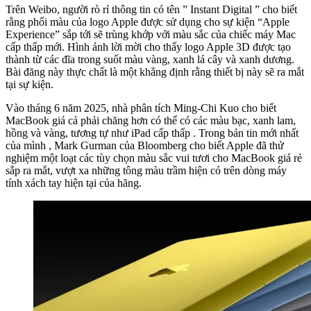
Trên Weibo, người rò rỉ thông tin có tên ” Instant Digital ” cho biết
rằng phối màu của logo Apple được sử dụng cho sự kiện “Apple
Experience” sắp tới sẽ trùng khớp với màu sắc của chiếc máy Mac
cấp thấp mới. Hình ảnh lời mời cho thấy logo Apple 3D được tạo
thành từ các đĩa trong suốt màu vàng, xanh lá cây và xanh dương.
Bài đăng này thực chất là một khẳng định rằng thiết bị này sẽ ra mắt
tại sự kiện.
Vào tháng 6 năm 2025, nhà phân tích Ming-Chi Kuo cho biết
MacBook giá cả phải chăng hơn có thể có các màu bạc, xanh lam,
hồng và vàng, tương tự như iPad cấp thấp . Trong bản tin mới nhất
của mình , Mark Gurman của Bloomberg cho biết Apple đã thử
nghiệm một loạt các tùy chọn màu sắc vui tươi cho MacBook giá rẻ
sắp ra mắt, vượt xa những tông màu trầm hiện có trên dòng máy
tính xách tay hiện tại của hãng.