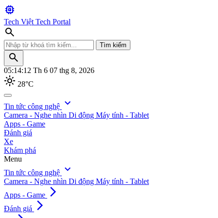
memory
Tech Việt
Tech Portal
search
Tìm kiếm
search
05:14:15
Th 6 07 thg 8, 2026
light_mode
28°C
search
expand_more
Tin tức công nghệ
Camera - Nghe nhìn
Di động
Máy tính - Tablet
Tìm kiếm
Apps - Game
Đánh giá
Xe
Khám phá
Menu
expand_more
Tin tức công nghệ
Camera - Nghe nhìn
Di động
Máy tính - Tablet
arrow_forward_ios
Apps - Game
arrow_forward_ios
Đánh giá