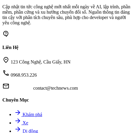
Cập nhật tin tức công nghệ mới nhất mỗi ngày về AI, lập trình, phần
mềm, phần cứng và xu hướng chuyển đổi số. Nguồn thông tin đáng
tin cậy với phân tích chuyên sâu, phù hợp cho developer và người
yêu công nghệ.
contact_support
Liên Hệ
location_on
123 Công Nghệ, Cầu Giấy, HN
call
0968.953.226
mail
contact@technews.com
Chuyên Mục
arrow_forward
Khám phá
arrow_forward
Xe
arrow_forward
Di động