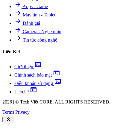
arrow_forward
Apps - Game
arrow_forward
Máy tính - Tablet
arrow_forward
Đánh giá
arrow_forward
Camera - Nghe nhìn
arrow_forward
Tin tức công nghệ
Liên Kết
terminal
Giới thiệu
terminal
Chính sách bảo mật
terminal
Điều khoản sử dụng
terminal
Liên hệ
2026
|
©
Tech Việt
CORE. ALL RIGHTS RESERVED.
Terms
Privacy
keyboard_double_arrow_up