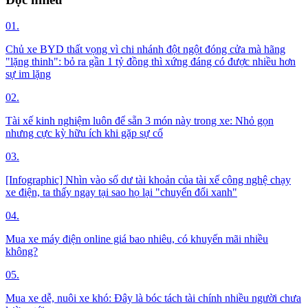
01.
Chủ xe BYD thất vọng vì chi nhánh đột ngột đóng cửa mà hãng
"lặng thinh": bỏ ra gần 1 tỷ đồng thì xứng đáng có được nhiều hơn
sự im lặng
02.
Tài xế kinh nghiệm luôn để sẵn 3 món này trong xe: Nhỏ gọn
nhưng cực kỳ hữu ích khi gặp sự cố
03.
[Infographic] Nhìn vào số dư tài khoản của tài xế công nghệ chạy
xe điện, ta thấy ngay tại sao họ lại "chuyển đổi xanh"
04.
Mua xe máy điện online giá bao nhiêu, có khuyến mãi nhiều
không?
05.
Mua xe dễ, nuôi xe khó: Đây là bóc tách tài chính nhiều người chưa