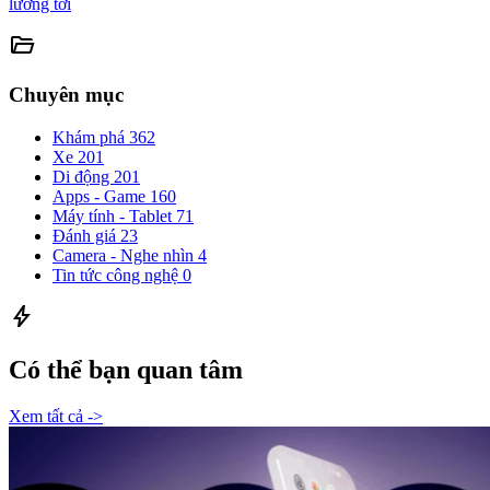
lường tới
folder_open
Chuyên mục
Khám phá
362
Xe
201
Di động
201
Apps - Game
160
Máy tính - Tablet
71
Đánh giá
23
Camera - Nghe nhìn
4
Tin tức công nghệ
0
bolt
Có thể bạn quan tâm
Xem tất cả ->