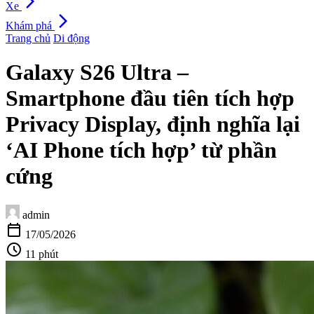
arrow_forward_ios
Xe
arrow_forward_ios
Khám phá
Trang chủ
Di động
Galaxy S26 Ultra –
Smartphone đầu tiên tích hợp
Privacy Display, định nghĩa lại
‘AI Phone tích hợp’ từ phần
cứng
admin
calendar_today
17/05/2026
schedule
11 phút