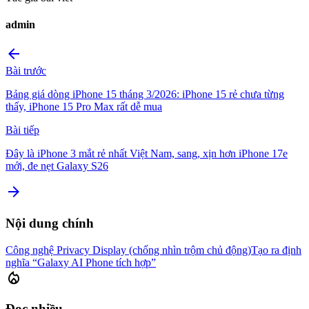
admin
arrow_back
Bài trước
Bảng giá dòng iPhone 15 tháng 3/2026: iPhone 15 rẻ chưa từng
thấy, iPhone 15 Pro Max rất dễ mua
Bài tiếp
Đây là iPhone 3 mắt rẻ nhất Việt Nam, sang, xịn hơn iPhone 17e
mới, đe nẹt Galaxy S26
arrow_forward
Nội dung chính
Công nghệ Privacy Display (chống nhìn trộm chủ động)
Tạo ra định
nghĩa “Galaxy AI Phone tích hợp”
local_fire_department
Đọc nhiều