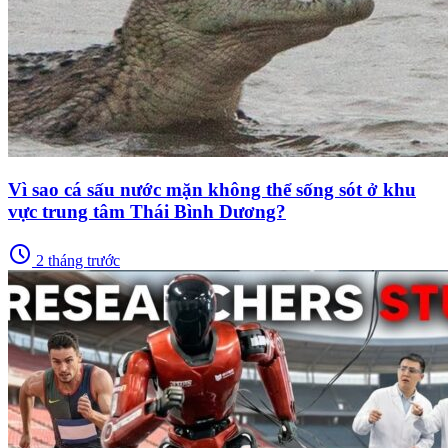
Vì sao cá sấu nước mặn không thể sống sót ở khu
vực trung tâm Thái Bình Dương?
schedule
2 tháng trước