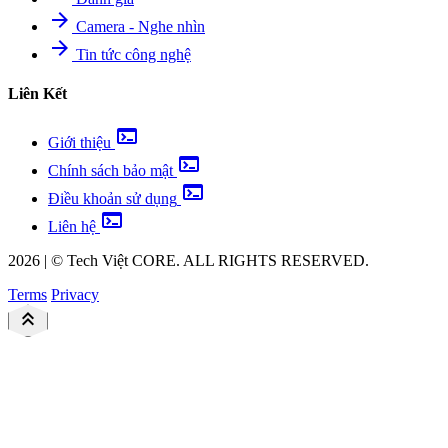
arrow_forward
Camera - Nghe nhìn
arrow_forward
Tin tức công nghệ
Liên Kết
terminal
Giới thiệu
terminal
Chính sách bảo mật
terminal
Điều khoản sử dụng
terminal
Liên hệ
2026
|
©
Tech Việt
CORE. ALL RIGHTS RESERVED.
Terms
Privacy
keyboard_double_arrow_up