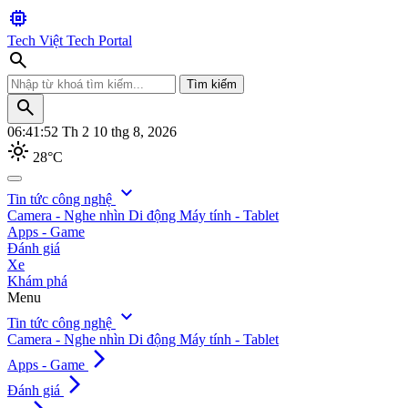
memory
Tech Việt
Tech Portal
search
Tìm kiếm
search
06:41:53
Th 2 10 thg 8, 2026
light_mode
28°C
search
expand_more
Tin tức công nghệ
Camera - Nghe nhìn
Di động
Máy tính - Tablet
Tìm kiếm
Apps - Game
Đánh giá
Xe
Khám phá
Menu
expand_more
Tin tức công nghệ
Camera - Nghe nhìn
Di động
Máy tính - Tablet
arrow_forward_ios
Apps - Game
arrow_forward_ios
Đánh giá