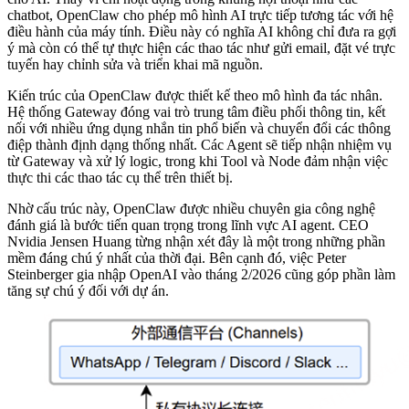
chatbot, OpenClaw cho phép mô hình AI trực tiếp tương tác với hệ
điều hành của máy tính. Điều này có nghĩa AI không chỉ đưa ra gợi
ý mà còn có thể tự thực hiện các thao tác như gửi email, đặt vé trực
tuyến hay chỉnh sửa và triển khai mã nguồn.
Kiến trúc của OpenClaw được thiết kế theo mô hình đa tác nhân.
Hệ thống Gateway đóng vai trò trung tâm điều phối thông tin, kết
nối với nhiều ứng dụng nhắn tin phổ biến và chuyển đổi các thông
điệp thành định dạng thống nhất. Các Agent sẽ tiếp nhận nhiệm vụ
từ Gateway và xử lý logic, trong khi Tool và Node đảm nhận việc
thực thi các thao tác cụ thể trên thiết bị.
Nhờ cấu trúc này, OpenClaw được nhiều chuyên gia công nghệ
đánh giá là bước tiến quan trọng trong lĩnh vực AI agent. CEO
Nvidia Jensen Huang từng nhận xét đây là một trong những phần
mềm đáng chú ý nhất của thời đại. Bên cạnh đó, việc Peter
Steinberger gia nhập OpenAI vào tháng 2/2026 cũng góp phần làm
tăng sự chú ý đối với dự án.