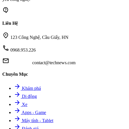
contact_support
Liên Hệ
location_on
123 Công Nghệ, Cầu Giấy, HN
call
0968.953.226
mail
contact@technews.com
Chuyên Mục
arrow_forward
Khám phá
arrow_forward
Di động
arrow_forward
Xe
arrow_forward
Apps - Game
arrow_forward
Máy tính - Tablet
arrow_forward
Đánh giá