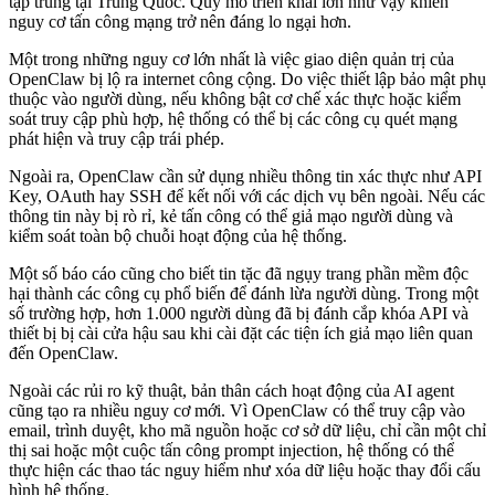
tập trung tại Trung Quốc. Quy mô triển khai lớn như vậy khiến
nguy cơ tấn công mạng trở nên đáng lo ngại hơn.
Một trong những nguy cơ lớn nhất là việc giao diện quản trị của
OpenClaw bị lộ ra internet công cộng. Do việc thiết lập bảo mật phụ
thuộc vào người dùng, nếu không bật cơ chế xác thực hoặc kiểm
soát truy cập phù hợp, hệ thống có thể bị các công cụ quét mạng
phát hiện và truy cập trái phép.
Ngoài ra, OpenClaw cần sử dụng nhiều thông tin xác thực như API
Key, OAuth hay SSH để kết nối với các dịch vụ bên ngoài. Nếu các
thông tin này bị rò rỉ, kẻ tấn công có thể giả mạo người dùng và
kiểm soát toàn bộ chuỗi hoạt động của hệ thống.
Một số báo cáo cũng cho biết tin tặc đã ngụy trang phần mềm độc
hại thành các công cụ phổ biến để đánh lừa người dùng. Trong một
số trường hợp, hơn 1.000 người dùng đã bị đánh cắp khóa API và
thiết bị bị cài cửa hậu sau khi cài đặt các tiện ích giả mạo liên quan
đến OpenClaw.
Ngoài các rủi ro kỹ thuật, bản thân cách hoạt động của AI agent
cũng tạo ra nhiều nguy cơ mới. Vì OpenClaw có thể truy cập vào
email, trình duyệt, kho mã nguồn hoặc cơ sở dữ liệu, chỉ cần một chỉ
thị sai hoặc một cuộc tấn công prompt injection, hệ thống có thể
thực hiện các thao tác nguy hiểm như xóa dữ liệu hoặc thay đổi cấu
hình hệ thống.