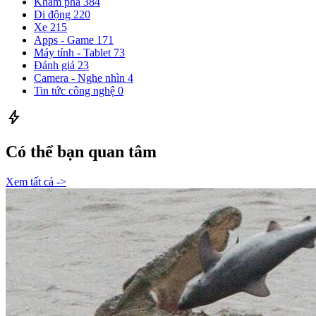
Khám phá
384
Di động
220
Xe
215
Apps - Game
171
Máy tính - Tablet
73
Đánh giá
23
Camera - Nghe nhìn
4
Tin tức công nghệ
0
bolt
Có thể bạn quan tâm
Xem tất cả ->