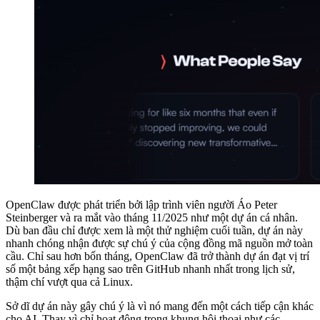
OpenClaw được phát triển bởi lập trình viên người Áo Peter
Steinberger và ra mắt vào tháng 11/2025 như một dự án cá nhân.
Dù ban đầu chỉ được xem là một thử nghiệm cuối tuần, dự án này
nhanh chóng nhận được sự chú ý của cộng đồng mã nguồn mở toàn
cầu. Chỉ sau hơn bốn tháng, OpenClaw đã trở thành dự án đạt vị trí
số một bảng xếp hạng sao trên GitHub nhanh nhất trong lịch sử,
thậm chí vượt qua cả Linux.
Sở dĩ dự án này gây chú ý là vì nó mang đến một cách tiếp cận khác
cho AI. Thay vì chỉ hoạt động trong khung hội thoại như các