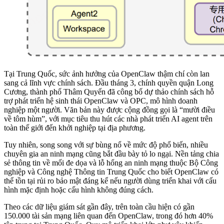
Tại Trung Quốc, sức ảnh hưởng của OpenClaw thậm chí còn lan
sang cả lĩnh vực chính sách. Đầu tháng 3, chính quyền quận Long
Cương, thành phố Thâm Quyến đã công bố dự thảo chính sách hỗ
trợ phát triển hệ sinh thái OpenClaw và OPC, mô hình doanh
nghiệp một người. Văn bản này được cộng đồng gọi là “mười điều
về tôm hùm”, với mục tiêu thu hút các nhà phát triển AI agent trên
toàn thế giới đến khởi nghiệp tại địa phương.
Tuy nhiên, song song với sự bùng nổ về mức độ phổ biến, nhiều
chuyên gia an ninh mạng cũng bắt đầu bày tỏ lo ngại. Nền tảng chia
sẻ thông tin về mối đe dọa và lỗ hổng an ninh mạng thuộc Bộ Công
nghiệp và Công nghệ Thông tin Trung Quốc cho biết OpenClaw có
thể tồn tại rủi ro bảo mật đáng kể nếu người dùng triển khai với cấu
hình mặc định hoặc cấu hình không đúng cách.
Theo các dữ liệu giám sát gần đây, trên toàn cầu hiện có gần
150.000 tài sản mạng liên quan đến OpenClaw, trong đó hơn 40%