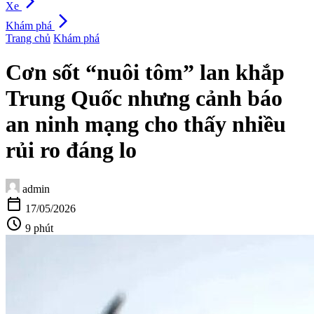
arrow_forward_ios
Xe
arrow_forward_ios
Khám phá
Trang chủ
Khám phá
Cơn sốt “nuôi tôm” lan khắp
Trung Quốc nhưng cảnh báo
an ninh mạng cho thấy nhiều
rủi ro đáng lo
admin
calendar_today
17/05/2026
schedule
9 phút