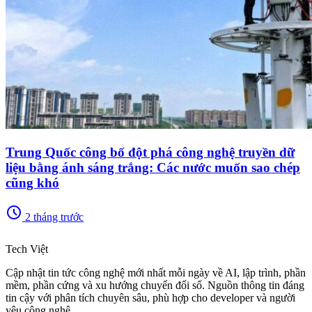
Trung Quốc công bố đột phá công nghệ truyền dữ
liệu bằng ánh sáng trắng: Các nước muốn sao chép
cũng khó
schedule
2 tháng trước
memory
Tech Việt
Cập nhật tin tức công nghệ mới nhất mỗi ngày về AI, lập trình, phần
mềm, phần cứng và xu hướng chuyển đổi số. Nguồn thông tin đáng
tin cậy với phân tích chuyên sâu, phù hợp cho developer và người
yêu công nghệ.